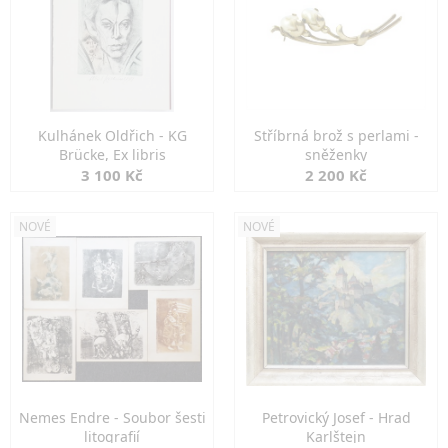
Kulhánek Oldřich - KG
Stříbrná brož s perlami -
Brücke, Ex libris
sněženky
3 100 Kč
2 200 Kč
NOVÉ
NOVÉ
Nemes Endre - Soubor šesti
Petrovický Josef - Hrad
litografií
Karlštejn