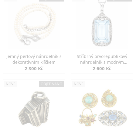
Jemný perlový náhrdelník s
Stříbrný prvorepublikový
dekorativním klíčkem
náhrdelník s modrým
spinelem
2 300 Kč
2 600 Kč
NOVÉ
OBJEDNÁNO
NOVÉ