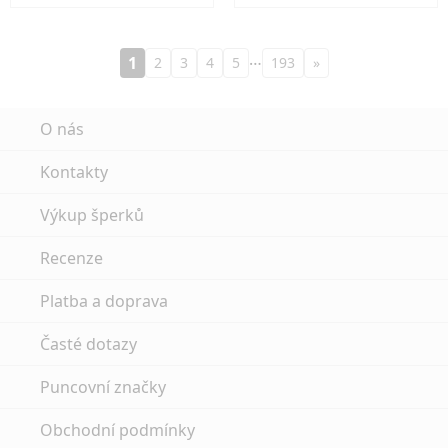
…
1
2
3
4
5
193
»
O nás
Kontakty
Výkup šperků
Recenze
Platba a doprava
Časté dotazy
Puncovní značky
Obchodní podmínky