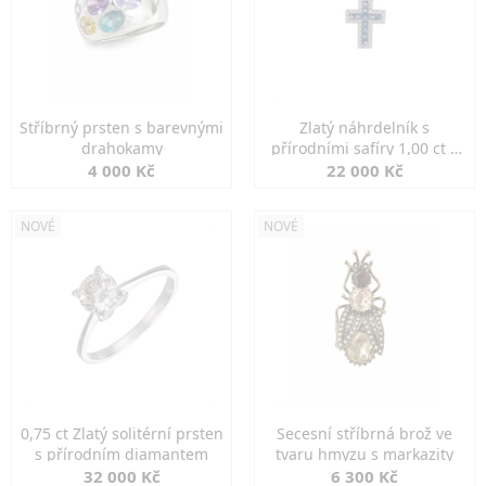
Stříbrný prsten s barevnými
Zlatý náhrdelník s
drahokamy
přírodními safíry 1,00 ct a
diamanty
4 000 Kč
22 000 Kč
NOVÉ
NOVÉ
0,75 ct Zlatý solitérní prsten
Secesní stříbrná brož ve
s přírodním diamantem
tvaru hmyzu s markazity
32 000 Kč
6 300 Kč