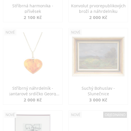
Stříbrná harmonika -
Konvolut prvorepublikových
přívěsek
broží a náhrdelníku
2 100 Kč
2 000 Kč
NOVÉ
NOVÉ
Stříbrný náhrdelník -
Suchý Bohuslav -
jantarové srdíčko Georg
Slunečnice
Kramer
2 000 Kč
3 000 Kč
NOVÉ
NOVÉ
OBJEDNÁNO