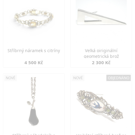
Stříbrný náramek s citríny
Velká oiriginální
geometrická brož
4 500 Kč
2 300 Kč
NOVÉ
NOVÉ
OBJEDNÁNO