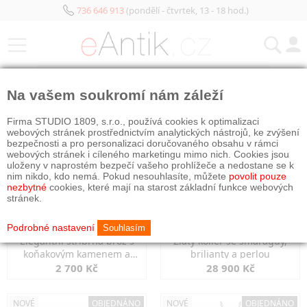
736 646 913
(pondělí - čtvrtek, 13 - 18 hod.)
KATEGORIE
Na vašem soukromí nám záleží
NOVÉ
NOVÉ
OBJEDNÁNO
Firma STUDIO 1809, s.r.o., používá cookies k optimalizaci
webových stránek prostřednictvím analytických nástrojů, ke zvýšení
bezpečnosti a pro personalizaci doručovaného obsahu v rámci
webových stránek i cíleného marketingu mimo nich. Cookies jsou
uloženy v naprostém bezpečí vašeho prohlížeče a nedostane se k
nim nikdo, kdo nemá. Pokud nesouhlasíte, můžete
povolit pouze
nezbytné
cookies, které mají na starost základní funkce webových
stránek.
Podrobné nastavení
Souhlasím
Elegantní stříbrná brož s
Zlatý kolier se smaragdy,
koňakovým kamenem a
brilianty a perlou
markazity
2 700 Kč
28 900 Kč
NOVÉ
OBJEDNÁNO
NOVÉ
OBJEDNÁNO