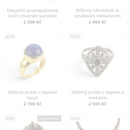
Elegantní prvorepubliková
Stříbrný náhrdelník se
brož s modrým spinelem
smaltovým medailonem
2 200 Kč
2 400 Kč
NOVÉ
NOVÉ
Stříbrný prsten s lapisem
Stříbrný prsten s onyxem a
lazuli
markazity
2 700 Kč
2 500 Kč
NOVÉ
OBJEDNÁNO
NOVÉ