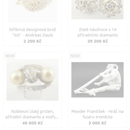
Stříbrná designová brož
Zlaté náušnice s 14
"list" - Andreas Daub
přírodními diamanty
2 200 Kč
39 200 Kč
NOVÉ
NOVÉ
Noblesní zlatý prsten,
Pexider František - Hráč na
přírodní diamanty a mořské
fujaru trombita
perly
40 000 Kč
3 000 Kč