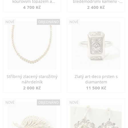
kouřovým topazem a
bleděmodrými kameny -
markazity
jemná elegance
4 700 Kč
2 400 Kč
NOVÉ
OBJEDNÁNO
NOVÉ
Stříbrný zlacený starožitný
Zlatý art-deco prsten s
náhrdelník
diamantem
2 000 Kč
11 500 Kč
NOVÉ
OBJEDNÁNO
NOVÉ