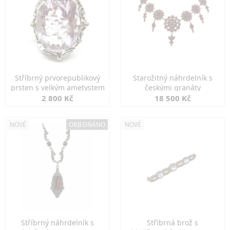
Stříbrný prvorepublikový
Starožitný náhrdelník s
prsten s velkým ametystem
českými granáty
2 800 Kč
18 500 Kč
NOVÉ
OBJEDNÁNO
NOVÉ
Stříbrný náhrdelník s
Stříbrná brož s