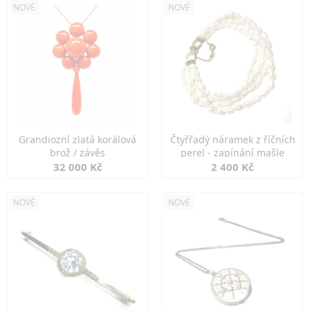
NOVÉ
NOVÉ
Grandiozní zlatá korálová
Čtyřřadý náramek z říčních
brož / závěs
perel - zapínání mašle
32 000 Kč
2 400 Kč
NOVÉ
NOVÉ