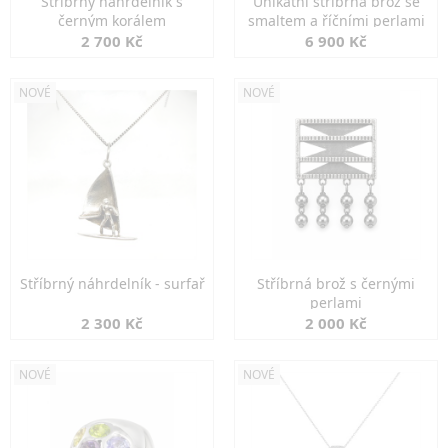
Stříbrný náhrdelník s
Unikátní stříbrná brož se
černým korálem
smaltem a říčními perlami
2 700 Kč
6 900 Kč
NOVÉ
NOVÉ
Stříbrný náhrdelník - surfař
Stříbrná brož s černými
perlami
2 300 Kč
2 000 Kč
NOVÉ
NOVÉ