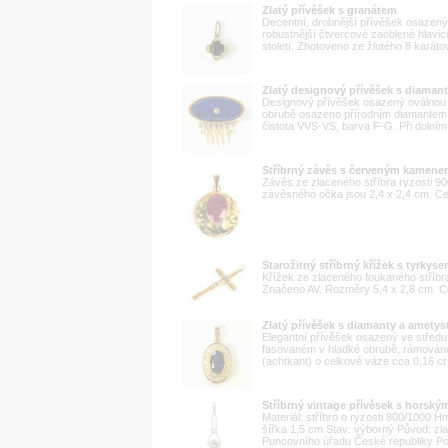
Zlatý přívěšek s granátem
Decentní, drobnější přívěšek osazen
robustnější čtvercové zaoblené hlavic
století. Zhotoveno ze žlutého 8 karátové
Zlatý designový přívěšek s diamante
Designový přívěšek osazený oválnou mu
obrubě osazeno přírodním diamantem k
čistota VVS-VS, barva F-G. Při dolním o
Stříbrný závěs s červeným kamen
Závěs ze zlaceného stříbra ryzosti
závěsného očka jsou 2,4 x 2,4 cm. Ce
Starožitný stříbrný křížek s tyrkys
Křížek ze zlaceného foukaného stříbr
Značeno AV. Rozměry 5,4 x 2,8 cm. Ce
Zlatý přívěšek s diamanty a amety
Elegantní přívěšek osazený ve střed
fasovaném v hladké obrubě, rámováno
(achtkant) o celkové váze cca 0,16 ct (
Stříbrný vintage přívěsek s horský
Materiál: stříbro o ryzosti 800/1000
šířka 1,5 cm Stav: výborný Původ: zl
Puncovního úřadu České republiky Po