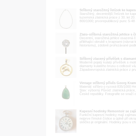
Stříbrný starožitný řetízek ke kap
Starožitný, decentnější řetízek ke ka
tuzemská zlatnická práce z 30. let 20.
800/1000; prvorepublikový punc S-48 (s
Zlato-stříbrná starožitná jehlice s
Decentní, starožitná jehlice osazená
přiléhající obrubě s krapnami (návrat
historismu), zdobně prořezávané podlo
Stříbrný zlacený přívěšek s diam
Moderně pojatý kulatý přívěšek s mo
diamanty kulatého brusu o celkové váz
Západoevropská zlatnická práce z prvn
Vintage stříbrný přívěs Georg Kram
Materiál: stříbro o ryzosti 835/1000 
Stav: výborný Původ: zlatnická prác
České republiky. Fotografie se snaží co
Kapesní hodinky Remontoir se zaj
Funkční kapesní hodinky mají zajímavý
nejprve římské číslice a úplně při okra
sklíčko je originální. Hodinky jsou v 