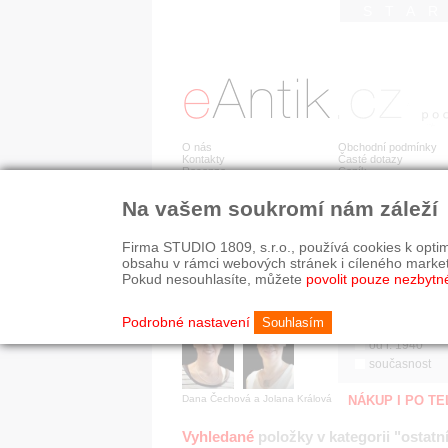
STA
O nás
Obchodní podmínky
Kontakty
Časté dotazy
Recenze
Ceník
Na vašem soukromí nám záleží
Jsme prověřená firma
RYCHLÉ HLEDÁN
V oboru působíme 22 let!
Firma STUDIO 1809, s.r.o., používá cookies k optim
Zákazníci u nás oceňují:
HISTORICKÉ O
obsahu v rámci webových stránek i cíleného marke
■ odborné zázemí
všechno
Pokud nesouhlasíte, můžete
povolit pouze nezbytn
■ bezpečné prostředí
před r. 1800
■ přátelskou atmosféru
19. stol.
Podrobné nastavení
Souhlasím
1890-1940
od r. 1940
současnost
Dana Čechová a Jolana Králová
NÁKUP I PO T
Vyhledané
položky v kategorii "ostatní