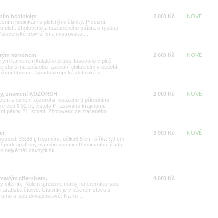
esním hodinkám
2 000 Kč
NOVÉ
pesním hodinkám s pletenými články. Precizní
 století. Zhotoveno z nezlaceného stříbra o ryzosti
lovenské trojvrší 5) a mistrovská ...
 čirým kamenem
2 600 Kč
NOVÉ
 čirým kamenem kulatého brusu, fasováno v plně
 ke staršímu způsobu fasování oblíbeném v období
žení hlavice. Západoevropská zlatnická p ...
anty, znamení KOZOROH
2 000 Kč
NOVÉ
tivem znamení kozoroha, osazeno 3 přírodními
e cca 0,02 ct, čistota P, fasováno krapnami.
í pětiny 21. století. Zhotoveno ze zlaceného ...
er
3 900 Kč
NOVÉ
Hmotnost: 33,86 g Rozměry: délka6,5 cm, šířka 3,9 cm
e, šperk opatřený platným puncem Puncovního úřadu
 nejvěrněji zachytit sk ...
ímavým ciferníkem,
4 000 Kč
 ciferník. Kolem středové malby na ciferníku jsou
ji arabské číslice. Číselník je v pěkném stavu a
chromu a jsou dvouplášťové. Na vn ...