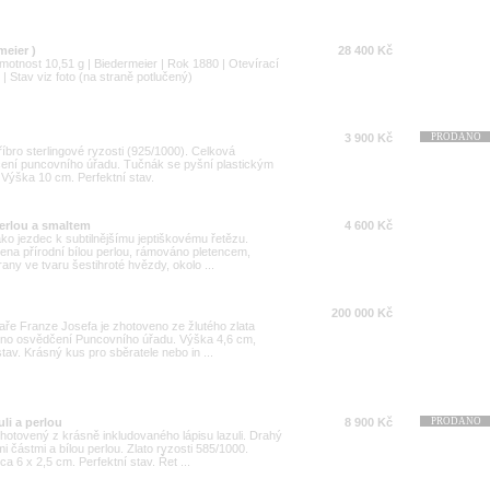
meier )
28 400 Kč
motnost 10,51 g | Biedermeier | Rok 1880 | Otevírací
| Stav viz foto (na straně potlučený)
3 900 Kč
PRODÁNO
tříbro sterlingové ryzosti (925/1000). Celková
ení puncovního úřadu. Tučnák se pyšní plastickým
Výška 10 cm. Perfektní stav.
perlou a smaltem
4 600 Kč
ako jezdec k subtilnějšímu jeptiškovému řetězu.
ena přírodní bílou perlou, rámováno pletencem,
rany ve tvaru šestihroté hvězdy, okolo ...
200 000 Kč
saře Franze Josefa je zhotoveno ze žlutého zlata
ojeno osvědčení Puncovního úřadu. Výška 4,6 cm,
tav. Krásný kus pro sběratele nebo in ...
uli a perlou
8 900 Kč
PRODÁNO
zhotovený z krásně inkludovaného lápisu lazuli. Drahý
 částmi a bílou perlou. Zlato ryzosti 585/1000.
 6 x 2,5 cm. Perfektní stav. Řet ...