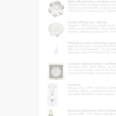
Malá stříbrná miska s florálním mo
Půvabná miska k odkládí šperků a cen
stříbra ryzosti 835/1000 o celkové váze
Průměr 6,5 cm, výška 1,5 cm. Výborný
Kulatý stříbrný box - lékovka
Elegantní, stříbrný box kulatého tvaru
stříbra ryzosti 800/1000. Celková hm
jemným, intenzivním gilošováním. Perf
Přívěsek ze zlata s přírodním topa
Materiál: bílé zlato o ryzosti 585/10
šířka 0,8 cm Drahokamy: 1 ks přírodní
diamantů, celková hmotnost 0,05 ct St
Cestovní skládací hodiny s budík
Německo 1920 - 1940. Mosaz, černě 
cm. Cestovní hodiny vložené do čtverc
Fluorescenční číslice a části hodinov
Kratiknot
Evropa 1840 - 1890. Světlý kov. Délk
kratiknot. Nůžky s praktickými třemi k
zabránění případného oděru nábytku. 
Mosazný dalekohled v kůži s přepí
Evropa 1880 - 1910. Mosaz, přírodní 