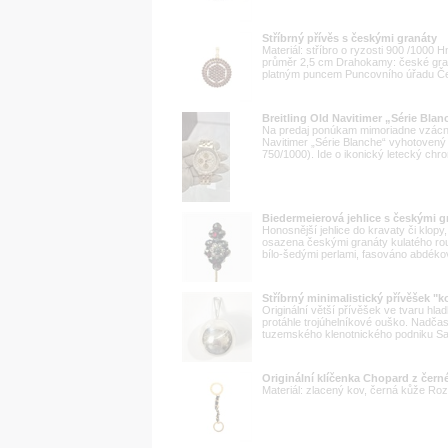
Stříbrný přívěs s českými granáty
Materiál: stříbro o ryzosti 900 /1000
průměr 2,5 cm Drahokamy: české gran
platným puncem Puncovního úřadu Česk
Breitling Old Navitimer „Série Blan
Na predaj ponúkam mimoriadne vzácny
Navitimer „Série Blanche“ vyhotovený
750/1000). Ide o ikonický letecký chr
Biedermeierová jehlice s českými g
Honosnější jehlice do kravaty či klop
osazena českými granáty kulatého rou
bílo-šedými perlami, fasováno abdéko
Stříbrný minimalistický přívěšek "ko
Originální větší přívěšek ve tvaru hlad
protáhle trojúhelníkové ouško. Nadčaso
tuzemského klenotnického podniku Safina
Originální klíčenka Chopard z čern
Materiál: zlacený kov, černá kůže Ro