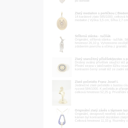
po dohodě
Zlatý medailon s perličkou ( Bieder
14 karátové zlato 585/1000, celková h
medailon | Výška 3,5 cm, šířka 2,7 cm 
Stříbrná slánka - tučňák
Originální, stříbrná slánka - tučňák. S
hmotnost 26,10 g. Vyhotoveno osvědč
zdobením povrchu a očima z granátů. 
Zlatý starožitný přívěšek/jezdec s 
Drobný oválný přívěšek sloužící též j
Přední strana v laločnatém lůžku osaz
kontrastní černý smalt též ze zadní st
Zlaté pečetidlo Franz Josef I.
Jedinečné zlaté pečetidlo s bustou cí
ryzosti 584/1000. K pečetidlu je přip
celková hmotnost 52,25 g. Prvotřídní s
Originální zlatý závěs s lápisem laz
Originální, designově neotřelý závěs 
kámen byl kontrastně dozdoben zlatými
Celková hmotnost 11,33 g. Rozměry cca