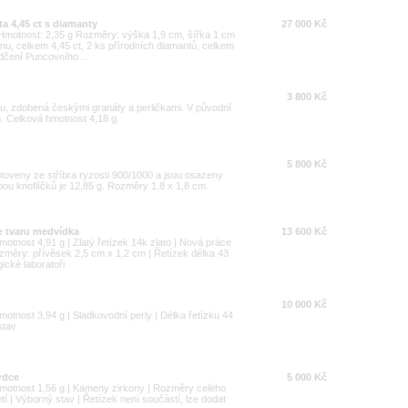
ta 4,45 ct s diamanty
27 000 Kč
00 Hmotnost: 2,35 g Rozměry: výška 1,9 cm, šířka 1 cm
u, celkem 4,45 ct, 2 ks přírodních diamantů, celkem
dčení Puncovního ...
3 800 Kč
u, zdobená českými granáty a perličkami. V původní
m. Celková hmotnost 4,18 g.
5 800 Kč
toveny ze stříbra ryzosti 900/1000 a jsou osazeny
ou knoflíčků je 12,85 g. Rozměry 1,8 x 1,8 cm.
ve tvaru medvídka
13 600 Kč
otnost 4,91 g | Zlatý řetízek 14k zlato | Nová práce
změry: přívěsek 2,5 cm x 1,2 cm | Řetízek délka 43
cké laboratoři
10 000 Kč
motnost 3,94 g | Sladkovodní perly | Délka řetízku 44
stav
srdce
5 000 Kč
hmotnost 1,56 g | Kameny zirkony | Rozměry celého
etí | Výborný stav | Řetízek není součástí, lze dodat