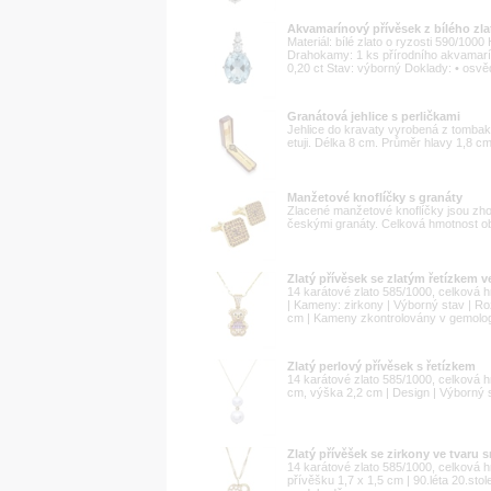
Akvamarínový přívěsek z bílého zla
Materiál: bílé zlato o ryzosti 590/10
Drahokamy: 1 ks přírodního akvamarín
0,20 ct Stav: výborný Doklady: • osvě
Granátová jehlice s perličkami
Jehlice do kravaty vyrobená z tombak
etuji. Délka 8 cm. Průměr hlavy 1,8 c
Manžetové knoflíčky s granáty
Zlacené manžetové knoflíčky jsou zho
českými granáty. Celková hmotnost ob
Zlatý přívěsek se zlatým řetízkem 
14 karátové zlato 585/1000, celková hm
| Kameny: zirkony | Výborný stav | Ro
cm | Kameny zkontrolovány v gemologi
Zlatý perlový přívěsek s řetízkem
14 karátové zlato 585/1000, celková h
cm, výška 2,2 cm | Design | Výborný 
Zlatý přívěšek se zirkony ve tvaru 
14 karátové zlato 585/1000, celková 
přívěšku 1,7 x 1,5 cm | 90.léta 20.stol