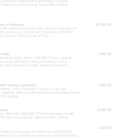
m. Přepínací monokulární (jednooký) výsuvný
í. Tento mosazný výsuvný monokulární daleko ...
dem a diamanty
25 200 Kč
 a bílé osmnáctikarátové zlato, přírodní smaragd a 9
10 ct, barva G, čistota Si-P. Ryzost Au 750/1000,
sku 25 mm, šířka 15 mm. Přívěs ...
, Praha
3 000 Kč
arátové zlato, zirkon. SAFINA, Praha - tehdejší
 Ryzost Au 585/1000, celková hmotnost 1,30 g.
 zlatý přívěsek ze zlata zdobený zirkonem. ...
odní perlou a peridoty
2 000 Kč
Hmotnost: 1,85 g Rozměry: výška 1,5 cm Stav:
rk opatřený platným puncem Puncovního úřadu České
částí prodeje
prasy
8 900 Kč
y. Bílé zlato 750/1000. Přírodní diamanty, kvalita
. Přírodní chryzoprasy, Váha přívěsku: 2,03 g.
3 400 Kč
trubky je zhotovena ze stříbra ryzosti 925/1000.
ost 10,32 g. Detailní provedení ve výborném stavu.