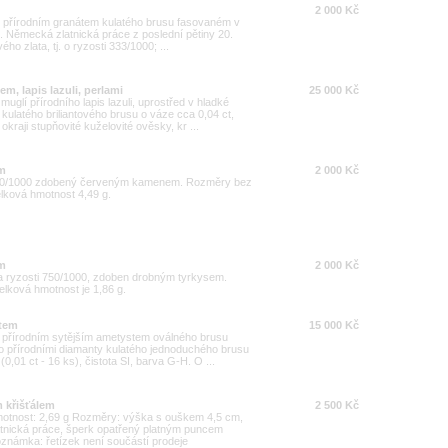
2 000 Kč
ý přírodním granátem kulatého brusu fasovaném v
i. Německá zlatnická práce z poslední pětiny 20.
ho zlata, tj. o ryzosti 333/1000; ...
m, lapis lazuli, perlami
25 000 Kč
glí přírodního lapis lazuli, uprostřed v hladké
ulatého briliantového brusu o váze cca 0,04 ct,
kraji stupňovité kuželovité ověsky, kr ...
em
2 000 Kč
 900/1000 zdobený červeným kamenem. Rozměry bez
lková hmotnost 4,49 g.
em
2 000 Kč
a ryzosti 750/1000, zdoben drobným tyrkysem.
lková hmotnost je 1,86 g.
stem
15 000 Kč
u přírodním sytějším ametystem oválného brusu
 přírodními diamanty kulatého jednoduchého brusu
0,01 ct - 16 ks), čistota SI, barva G-H. O ...
m křišťálem
2 500 Kč
 Hmotnost: 2,69 g Rozměry: výška s ouškem 4,5 cm,
atnická práce, šperk opatřený platným puncem
známka: řetízek není součástí prodeje