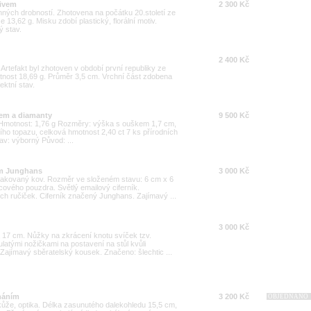
tivem
2 300 Kč
ných drobností. Zhotovena na počátku 20.století ze
 13,62 g. Misku zdobí plastický, florální motiv.
 stav.
2 400 Kč
. Artefakt byl zhotoven v období první republiky ze
otnost 18,69 g. Průměr 3,5 cm. Vrchní část zdobena
ektní stav.
zem a diamanty
9 500 Kč
00 Hmotnost: 1,76 g Rozměry: výška s ouškem 1,7 cm,
ho topazu, celková hmotnost 2,40 ct 7 ks přírodních
av: výborný Původ: ...
em Junghans
3 000 Kč
lakovaný kov. Rozměr ve složeném stavu: 6 cm x 6
ového pouzdra. Světlý emailový ciferník.
ých ručiček. Ciferník značený Junghans. Zajímavý ...
3 000 Kč
a 17 cm. Nůžky na zkrácení knotu svíček tzv.
ulatými nožičkami na postavení na stůl kvůli
Zajímavý sběratelský kousek. Značeno: šlechtic ...
náním
3 200 Kč
OBJEDNÁNO
kůže, optika. Délka zasunutého dalekohledu 15,5 cm,