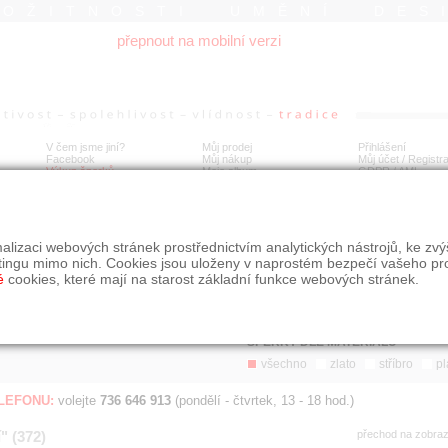
ROŽITNOSTI UMĚNÍ DES
přepnout na mobilní verzi
V čem jsme jiní?
Můj prodej
Přihlášení
Facebook
Můj nákup
Můj účet / Registr
Výkup šperků
Moje album
GDPR
/
AML
Jen poslední d
Í
alizaci webových stránek prostřednictvím analytických nástrojů, ke zv
BDOBÍ
STÁŘÍ NABÍDKY
ŘAZENÍ
SLE
tingu mimo nich. Cookies jsou uloženy v naprostém bezpečí vašeho pr
všechno
nejnovější napřed
je
é
cookies, které mají na starost základní funkce webových stránek.
jen poslední den
podle cen sestupně
jen poslední týden
jen poslední měsíc
ŠPERKY DLE MATERIÁLU
všechno
zlato
stříbro
pl
ELEFONU:
volejte
736 646 913
(pondělí - čtvrtek, 13 - 18 hod.)
" (372)
přechod na zobra