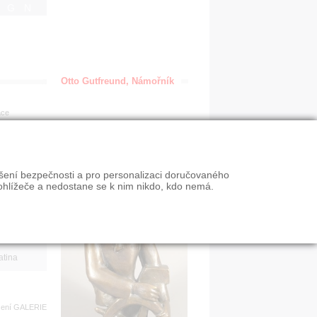
IGN
Otto Gutfreund, Námořník
ace
en
ýšení bezpečnosti a pro personalizaci doručovaného
VY
ohlížeče a nedostane se k nim nikdo, kdo nemá.
n slevy
atina
zení
GALERIE