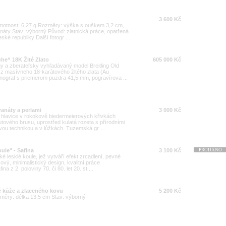
3 600 Kč
 Hmotnost: 6,27 g Rozměry: výška s ouškem 3,2 cm,
áty Stav: výborný Původ: zlatnická práce, opatřená
é republiky Další fotogr ...
che“ 18K Žlté Zlato
605 000 Kč
 a zberateľsky vyhľadávaný model Breitling Old
 z masívneho 18-karátového žltého zlata (Au
onograf s priemerom puzdra 41,5 mm, pogravírova ...
ranáty a perlami
3 000 Kč
y, hlavice v rokokově biedermeierových křivkách
tového brusu, uprostřed kulatá rozeta s přírodními
vou technikou a v lůžkách. Tuzemská gr ...
ule" - Safina
3 100 Kč
PRODÁNO
ké lesklé koule, jež vytváří efekt zrcadlení, pevné
vý, minimalistický design, kvalitní práce
 z 2. poloviny 70. či 80. let 20. st ...
é kůže a zlaceného kovu
5 200 Kč
změry: délka 13,5 cm Stav: výborný