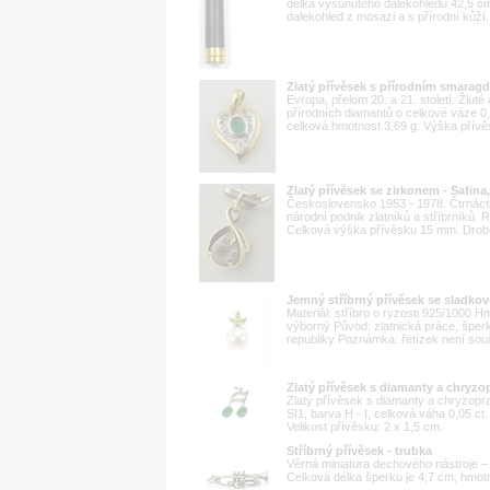
délka vysunutého dalekohledu 42,5 c
dalekohled z mosazi a s přírodní kůž
Zlatý přívěsek s přírodním smarag
Evropa, přelom 20. a 21. století. Žluté
přírodních diamantů o celkové váze 0,
celková hmotnost 3,69 g. Výška přívě
Zlatý přívěsek se zirkonem - Safina
Československo 1953 - 1978. Čtrnáctik
národní podnik zlatníků a stříbrníků.
Celková výška přívěsku 15 mm. Drobný
Jemný stříbrný přívěsek se sladkov
Materiál: stříbro o ryzosti 925/1000 
výborný Původ: zlatnická práce, špe
republiky Poznámka: řetízek není sou
Zlatý přívěsek s diamanty a chryzo
Zlatý přívěsek s diamanty a chryzopras
SI1, barva H - I, celková váha 0,05 ct
Velikost přívěsku: 2 x 1,5 cm.
Stříbrný přívěsek - trubka
Věrná miniatura dechového nástroje – 
Celková délka šperku je 4,7 cm, hmotn