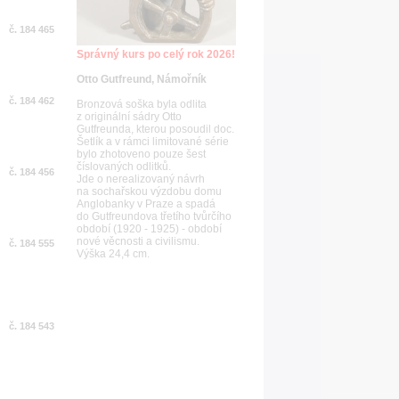
č. 184 465
Správný kurs po celý rok 2026!
Otto Gutfreund, Námořník
č. 184 462
Bronzová soška byla odlita
z originální sádry Otto
Gutfreunda, kterou posoudil doc.
Šetlík a v rámci limitované série
bylo zhotoveno pouze šest
číslovaných odlitků.
č. 184 456
Jde o nerealizovaný návrh
na sochařskou výzdobu domu
Anglobanky v Praze a spadá
do Gutfreundova třetího tvůrčího
období (1920 - 1925) - období
nové věcnosti a civilismu.
č. 184 555
Výška 24,4 cm.
č. 184 543