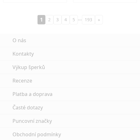
…
1
2
3
4
5
193
»
O nás
Kontakty
Výkup šperků
Recenze
Platba a doprava
Časté dotazy
Puncovní značky
Obchodní podmínky