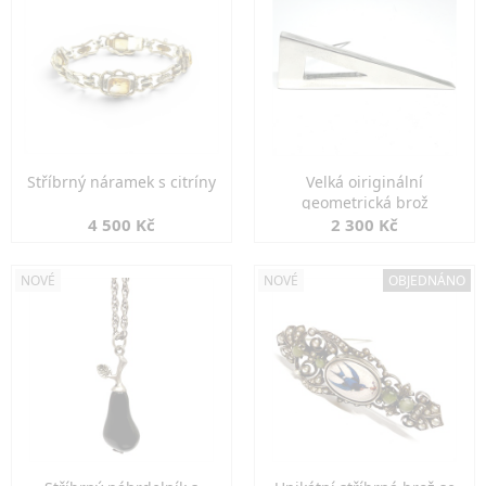
Stříbrný náramek s citríny
Velká oiriginální
geometrická brož
4 500 Kč
2 300 Kč
NOVÉ
NOVÉ
OBJEDNÁNO