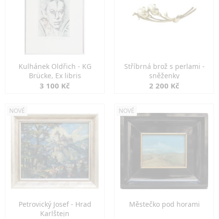
Kulhánek Oldřich - KG
Stříbrná brož s perlami -
Brücke, Ex libris
sněženky
3 100 Kč
2 200 Kč
NOVÉ
NOVÉ
Petrovický Josef - Hrad
Městečko pod horami
Karlštejn