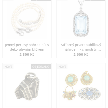
Jemný perlový náhrdelník s
Stříbrný prvorepublikový
dekorativním klíčkem
náhrdelník s modrým
spinelem
2 300 Kč
2 600 Kč
NOVÉ
OBJEDNÁNO
NOVÉ