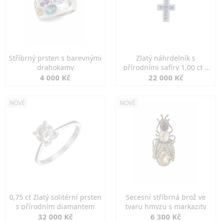
Stříbrný prsten s barevnými
Zlatý náhrdelník s
drahokamy
přírodními safíry 1,00 ct a
diamanty
4 000 Kč
22 000 Kč
NOVÉ
NOVÉ
0,75 ct Zlatý solitérní prsten
Secesní stříbrná brož ve
s přírodním diamantem
tvaru hmyzu s markazity
32 000 Kč
6 300 Kč