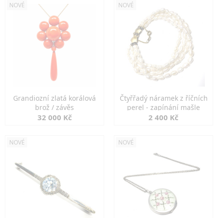
NOVÉ
NOVÉ
Grandiozní zlatá korálová
Čtyřřadý náramek z říčních
brož / závěs
perel - zapínání mašle
32 000 Kč
2 400 Kč
NOVÉ
NOVÉ