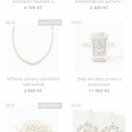
kouřovým topazem a
bleděmodrými kameny -
markazity
jemná elegance
4 700 Kč
2 400 Kč
NOVÉ
OBJEDNÁNO
NOVÉ
Stříbrný zlacený starožitný
Zlatý art-deco prsten s
náhrdelník
diamantem
2 000 Kč
11 500 Kč
NOVÉ
OBJEDNÁNO
NOVÉ