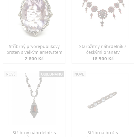
Stříbrný prvorepublikový
Starožitný náhrdelník s
prsten s velkým ametystem
českými granáty
2 800 Kč
18 500 Kč
NOVÉ
OBJEDNÁNO
NOVÉ
Stříbrný náhrdelník s
Stříbrná brož s