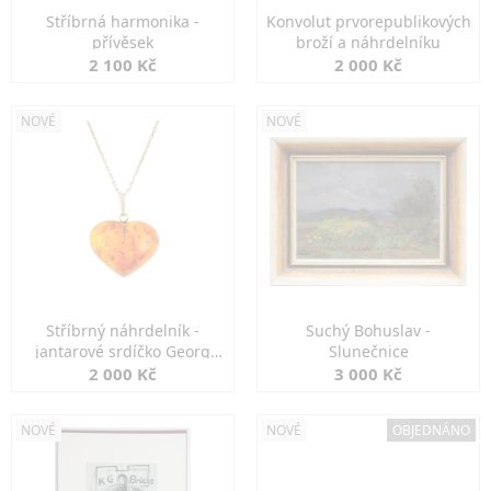
Stříbrná harmonika -
Konvolut prvorepublikových
přívěsek
broží a náhrdelníku
2 100 Kč
2 000 Kč
NOVÉ
NOVÉ
Stříbrný náhrdelník -
Suchý Bohuslav -
jantarové srdíčko Georg
Slunečnice
Kramer
2 000 Kč
3 000 Kč
NOVÉ
NOVÉ
OBJEDNÁNO