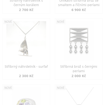
Stříbrný náhrdelník s
Unikátní stříbrná brož se
černým korálem
smaltem a říčními perlami
2 700 Kč
6 900 Kč
NOVÉ
NOVÉ
Stříbrný náhrdelník - surfař
Stříbrná brož s černými
perlami
2 300 Kč
2 000 Kč
NOVÉ
NOVÉ