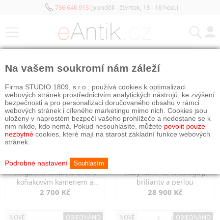
736 646 913
(pondělí - čtvrtek, 13 - 18 hod.)
KATEGORIE
Na vašem soukromí nám záleží
NOVÉ
NOVÉ
Firma STUDIO 1809, s.r.o., používá cookies k optimalizaci
webových stránek prostřednictvím analytických nástrojů, ke zvýšení
bezpečnosti a pro personalizaci doručovaného obsahu v rámci
webových stránek i cíleného marketingu mimo nich. Cookies jsou
uloženy v naprostém bezpečí vašeho prohlížeče a nedostane se k
nim nikdo, kdo nemá. Pokud nesouhlasíte, můžete
povolit pouze
nezbytné
cookies, které mají na starost základní funkce webových
stránek.
Podrobné nastavení
Souhlasím
Elegantní stříbrná brož s
Zlatý kolier se smaragdy,
koňakovým kamenem a
brilianty a perlou
markazity
2 700 Kč
28 900 Kč
NOVÉ
OBJEDNÁNO
NOVÉ
OBJEDNÁNO