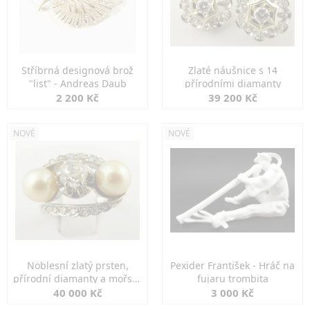
Stříbrná designová brož
Zlaté náušnice s 14
"list" - Andreas Daub
přírodními diamanty
2 200 Kč
39 200 Kč
NOVÉ
NOVÉ
Noblesní zlatý prsten,
Pexider František - Hráč na
přírodní diamanty a mořské
fujaru trombita
perly
40 000 Kč
3 000 Kč