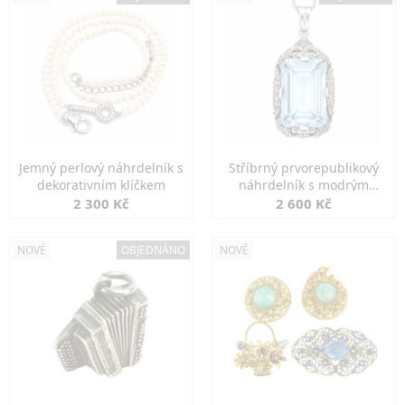
Jemný perlový náhrdelník s
Stříbrný prvorepublikový
dekorativním klíčkem
náhrdelník s modrým
spinelem
2 300 Kč
2 600 Kč
NOVÉ
OBJEDNÁNO
NOVÉ