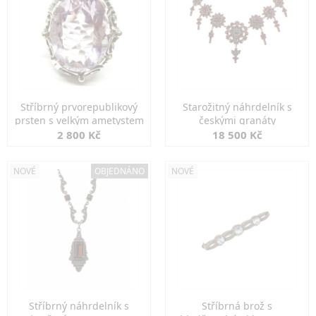
Stříbrný prvorepublikový
Starožitný náhrdelník s
prsten s velkým ametystem
českými granáty
2 800 Kč
18 500 Kč
NOVÉ
OBJEDNÁNO
NOVÉ
Stříbrný náhrdelník s
Stříbrná brož s