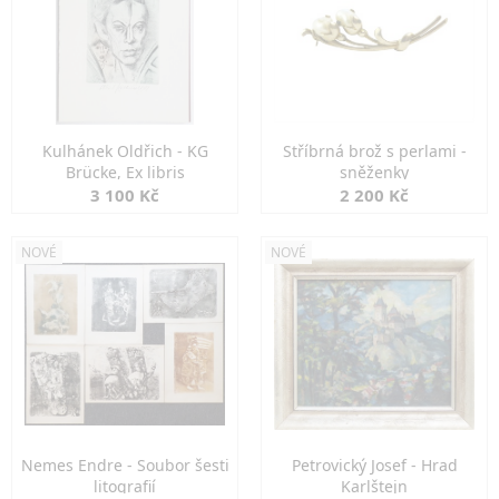
Kulhánek Oldřich - KG
Stříbrná brož s perlami -
Brücke, Ex libris
sněženky
3 100 Kč
2 200 Kč
NOVÉ
NOVÉ
Nemes Endre - Soubor šesti
Petrovický Josef - Hrad
litografií
Karlštejn