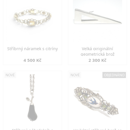
Stříbrný náramek s citríny
Velká oiriginální
geometrická brož
4 500 Kč
2 300 Kč
NOVÉ
NOVÉ
OBJEDNÁNO