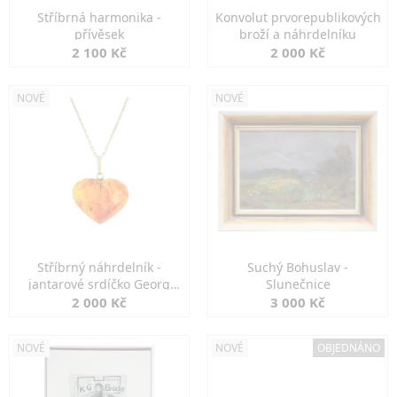
Stříbrná harmonika -
Konvolut prvorepublikových
přívěsek
broží a náhrdelníku
2 100 Kč
2 000 Kč
NOVÉ
NOVÉ
Stříbrný náhrdelník -
Suchý Bohuslav -
jantarové srdíčko Georg
Slunečnice
Kramer
2 000 Kč
3 000 Kč
NOVÉ
NOVÉ
OBJEDNÁNO