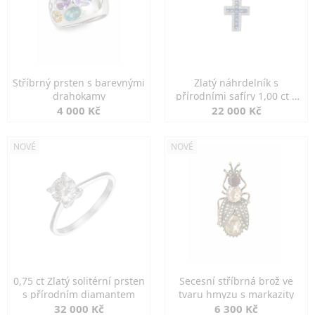
Stříbrný prsten s barevnými
Zlatý náhrdelník s
drahokamy
přírodními safíry 1,00 ct a
diamanty
4 000 Kč
22 000 Kč
NOVÉ
NOVÉ
0,75 ct Zlatý solitérní prsten
Secesní stříbrná brož ve
s přírodním diamantem
tvaru hmyzu s markazity
32 000 Kč
6 300 Kč