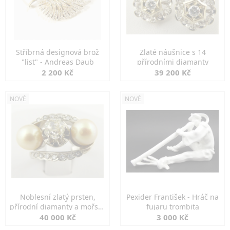
Stříbrná designová brož
Zlaté náušnice s 14
"list" - Andreas Daub
přírodními diamanty
2 200 Kč
39 200 Kč
NOVÉ
NOVÉ
Noblesní zlatý prsten,
Pexider František - Hráč na
přírodní diamanty a mořské
fujaru trombita
perly
40 000 Kč
3 000 Kč