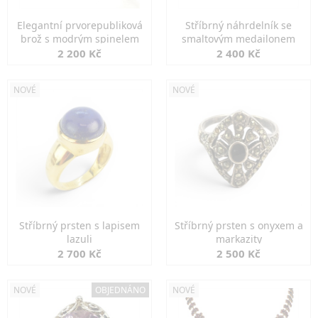
Elegantní prvorepubliková
Stříbrný náhrdelník se
brož s modrým spinelem
smaltovým medailonem
2 200 Kč
2 400 Kč
NOVÉ
NOVÉ
Stříbrný prsten s lapisem
Stříbrný prsten s onyxem a
lazuli
markazity
2 700 Kč
2 500 Kč
NOVÉ
OBJEDNÁNO
NOVÉ