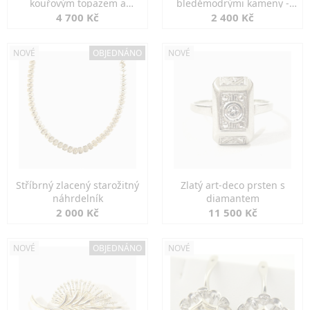
kouřovým topazem a
bleděmodrými kameny -
markazity
jemná elegance
4 700 Kč
2 400 Kč
NOVÉ
OBJEDNÁNO
NOVÉ
Stříbrný zlacený starožitný
Zlatý art-deco prsten s
náhrdelník
diamantem
2 000 Kč
11 500 Kč
NOVÉ
OBJEDNÁNO
NOVÉ