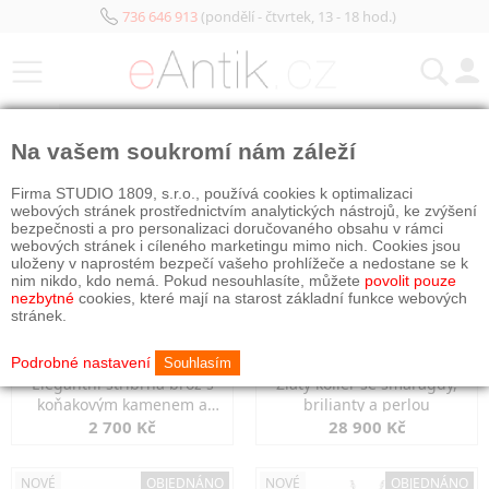
736 646 913
(pondělí - čtvrtek, 13 - 18 hod.)
KATEGORIE
Na vašem soukromí nám záleží
NOVÉ
OBJEDNÁNO
NOVÉ
OBJEDNÁNO
Firma STUDIO 1809, s.r.o., používá cookies k optimalizaci
webových stránek prostřednictvím analytických nástrojů, ke zvýšení
bezpečnosti a pro personalizaci doručovaného obsahu v rámci
webových stránek i cíleného marketingu mimo nich. Cookies jsou
uloženy v naprostém bezpečí vašeho prohlížeče a nedostane se k
nim nikdo, kdo nemá. Pokud nesouhlasíte, můžete
povolit pouze
nezbytné
cookies, které mají na starost základní funkce webových
stránek.
Podrobné nastavení
Souhlasím
Elegantní stříbrná brož s
Zlatý kolier se smaragdy,
koňakovým kamenem a
brilianty a perlou
markazity
2 700 Kč
28 900 Kč
NOVÉ
OBJEDNÁNO
NOVÉ
OBJEDNÁNO