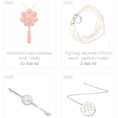
NOVÉ
NOVÉ
Grandiozní zlatá korálová
Čtyřřadý náramek z říčních
brož / závěs
perel - zapínání mašle
32 000 Kč
2 400 Kč
NOVÉ
NOVÉ