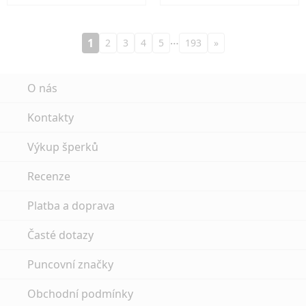
…
1
2
3
4
5
193
»
O nás
Kontakty
Výkup šperků
Recenze
Platba a doprava
Časté dotazy
Puncovní značky
Obchodní podmínky