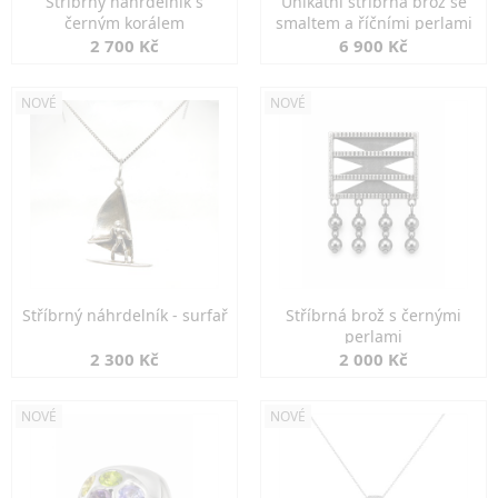
Stříbrný náhrdelník s
Unikátní stříbrná brož se
černým korálem
smaltem a říčními perlami
2 700 Kč
6 900 Kč
NOVÉ
NOVÉ
Stříbrný náhrdelník - surfař
Stříbrná brož s černými
perlami
2 300 Kč
2 000 Kč
NOVÉ
NOVÉ