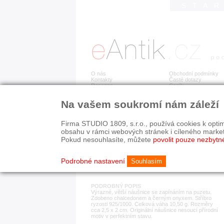
STA
O nás
Obchodní podmínky
Kontakty
Časté dotazy
Recenze
Ceník
Na vašem soukromí nám záleží
Detail položky
č. 180 274
Ori
Firma STUDIO 1809, s.r.o., používá cookies k optim
obsahu v rámci webových stránek i cíleného marke
Pokud nesouhlasíte, můžete
povolit pouze nezbytn
KATEGORIE
HISTORICKÉ OBDOB
náušnice
od r. 1940
Podrobné nastavení
Souhlasím
PODROBNÝ POPIS
Výrazné, větší náušnice se zapínáním na puzetu.
Zdobeno chalcedonem a černým onyxem. Stříbro
ryzosti 925/1000. Celková váha 10,50 g. Rozměry
cca 2,5 x 2 cm. Originální náušnice nesoucí přírodní
motiv v perfektním stavu.