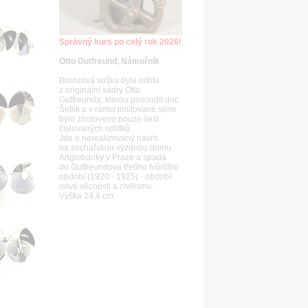
Správný kurs po celý rok 2026!
Otto Gutfreund, Námořník
Bronzová soška byla odlita
z originální sádry Otto
Gutfreunda, kterou posoudil doc.
Šetlík a v rámci limitované série
bylo zhotoveno pouze šest
číslovaných odlitků.
Jde o nerealizovaný návrh
na sochařskou výzdobu domu
Anglobanky v Praze a spadá
do Gutfreundova třetího tvůrčího
období (1920 - 1925) - období
nové věcnosti a civilismu.
Výška 24,4 cm.