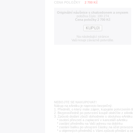
CENA POLOŽKY
2 700 Kč
Originální náušnice s chalcedonem a onyxem
položka číslo: 180 274
Cena položky 2 700 Kč
Na následující stránce
Vaši koupi závazně potvrdíte.
NEBOJTE SE NAKUPOVAT!
Nákup na eAntiku je naprosto bezpečný:
1. Předmět, o který máte zájem, kupujete potvrzením t
2. Bezprostředně po potvrzení koupě obdržíte z eAntik
3. Způsob dodání zboží dohodnete s obsluhou eAntiku 
* osobní převzetí a zaplacení v kanceláři eAntiku
* zaslání předmětu na Vaši adresu na dobírku
* zaslání balíku po uhrazení částky na účet provozo
* u objemných předmětů s Vámi způsob předání a c