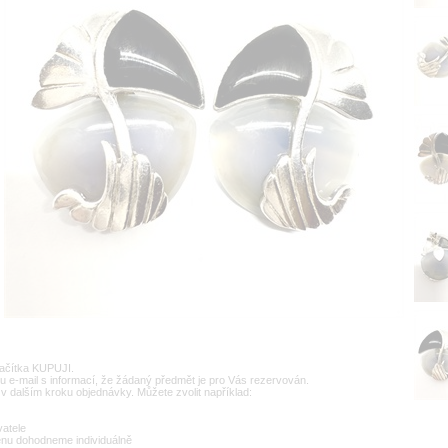
lačítka KUPUJI.
u e-mail s informací, že žádaný předmět je pro Vás rezervován.
v dalším kroku objednávky. Můžete zvolit například:
vatele
enu dohodneme individuálně