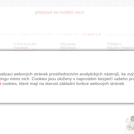
ROŽITNOSTI UMĚNÍ DES
přepnout na mobilní verzi
V čem jsme jiní?
Můj prodej
Přihlášení
Facebook
Můj nákup
Můj účet / Registr
Výkup šperků
Moje album
GDPR
/
AML
ginální náušnice s chalcedonem a onyxem
alizaci webových stránek prostřednictvím analytických nástrojů, ke zv
tingu mimo nich. Cookies jsou uloženy v naprostém bezpečí vašeho pr
é
cookies, které mají na starost základní funkce webových stránek.
Í
MÍSTO EXPEDICE
Počet návštěv: 553
poslat příteli
Praha
uložit do alba
dotaz na prodejce