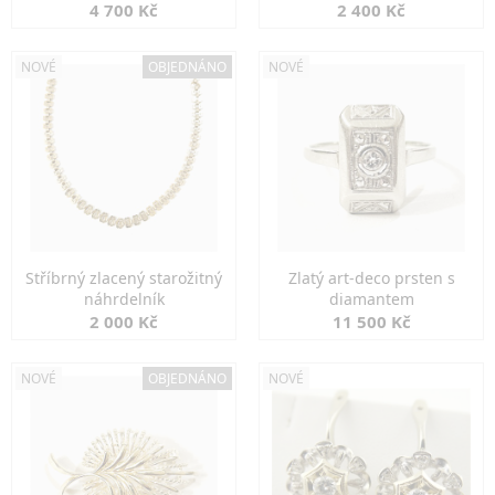
markazity
jemná elegance
4 700 Kč
2 400 Kč
NOVÉ
OBJEDNÁNO
NOVÉ
Stříbrný zlacený starožitný
Zlatý art-deco prsten s
náhrdelník
diamantem
2 000 Kč
11 500 Kč
NOVÉ
OBJEDNÁNO
NOVÉ