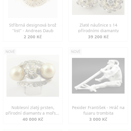
Stříbrná designová brož
Zlaté náušnice s 14
"list" - Andreas Daub
přírodními diamanty
2 200 Kč
39 200 Kč
NOVÉ
NOVÉ
Noblesní zlatý prsten,
Pexider František - Hráč na
přírodní diamanty a mořské
fujaru trombita
perly
40 000 Kč
3 000 Kč