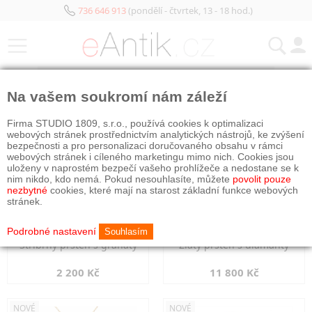
736 646 913
(pondělí - čtvrtek, 13 - 18 hod.)
KATEGORIE
Na vašem soukromí nám záleží
NOVÉ
NOVÉ
Firma STUDIO 1809, s.r.o., používá cookies k optimalizaci
webových stránek prostřednictvím analytických nástrojů, ke zvýšení
bezpečnosti a pro personalizaci doručovaného obsahu v rámci
webových stránek i cíleného marketingu mimo nich. Cookies jsou
uloženy v naprostém bezpečí vašeho prohlížeče a nedostane se k
nim nikdo, kdo nemá. Pokud nesouhlasíte, můžete
povolit pouze
nezbytné
cookies, které mají na starost základní funkce webových
stránek.
Podrobné nastavení
Souhlasím
Stříbrný prsten s granáty
Zlatý prsten s diamanty
2 200 Kč
11 800 Kč
NOVÉ
NOVÉ