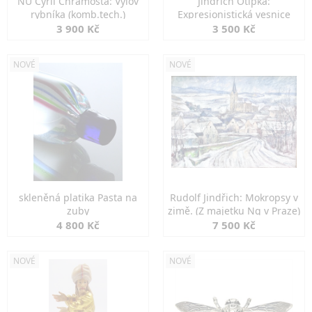
NU Cyril Chramosta: Výlov
Jindřich Otipka:
rybníka (komb.tech.)
Expresionistická vesnice
3 900 Kč
3 500 Kč
NOVÉ
NOVÉ
skleněná platika Pasta na
Rudolf Jindřich: Mokropsy v
zuby
zimě. (Z majetku Ng v Praze)
4 800 Kč
7 500 Kč
NOVÉ
NOVÉ