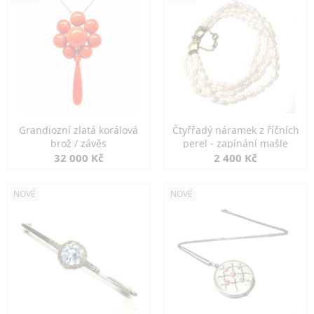
Grandiozní zlatá korálová
Čtyřřadý náramek z říčních
brož / závěs
perel - zapínání mašle
32 000 Kč
2 400 Kč
NOVÉ
NOVÉ