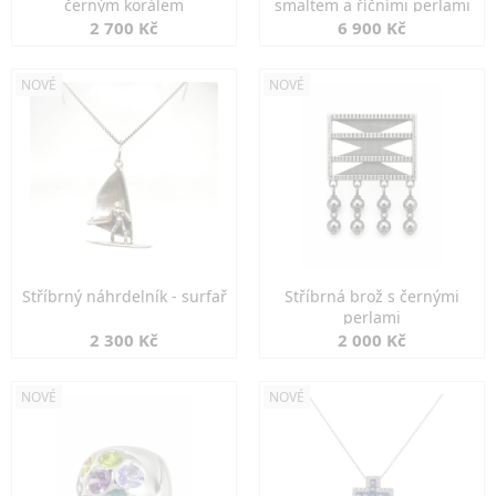
černým korálem
smaltem a říčními perlami
2 700 Kč
6 900 Kč
NOVÉ
NOVÉ
Stříbrný náhrdelník - surfař
Stříbrná brož s černými
perlami
2 300 Kč
2 000 Kč
NOVÉ
NOVÉ