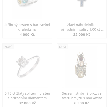
Stříbrný prsten s barevnými
Zlatý náhrdelník s
drahokamy
přírodními safíry 1,00 ct a
diamanty
4 000 Kč
22 000 Kč
NOVÉ
NOVÉ
0,75 ct Zlatý solitérní prsten
Secesní stříbrná brož ve
s přírodním diamantem
tvaru hmyzu s markazity
32 000 Kč
6 300 Kč