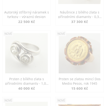
Autorský stříbrný náramek s
Náušnice z bílého zlata s
tyrkysy – výrazný design
přírodními diamanty - 0,30
ct
22 500 Kč
37 300 Kč
NOVÉ
NOVÉ
Prsten z bílého zlata s
Prsten se zlatou mincí Dos
přírodními diamanty - 1,00
Medio Pesos, rok 1945
ct
40 000 Kč
15 600 Kč
NOVÉ
NOVÉ