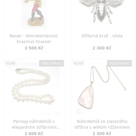
Bauer - Moriskentänzer,
Stříbrná brož - včela
Erasmus Grasser
3 500 Kč
2 300 Kč
NOVÉ
OBJEDNÁNO
NOVÉ
OBJEDNÁNO
Perlový náhrdelník s
Náhrdelník ze zlaceného
elegantním stříbrným
stříbra s velkým růženínem
zapínáním
2 600 Kč
2 300 Kč