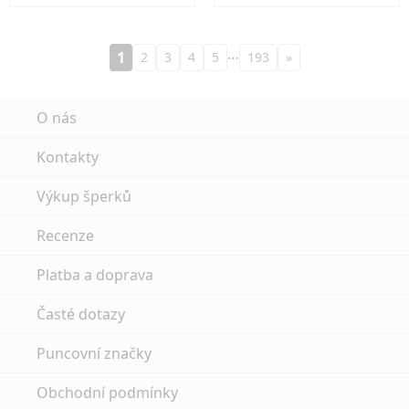
…
1
2
3
4
5
193
»
O nás
Kontakty
Výkup šperků
Recenze
Platba a doprava
Časté dotazy
Puncovní značky
Obchodní podmínky