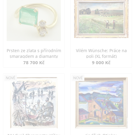
Prsten ze zlata s přírodním
Vilém Wünsche: Práce na
smaragdem a diamanty
poli (XL formát)
78 700 Kč
9 000 Kč
NOVÉ
NOVÉ