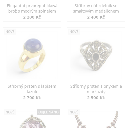
Elegantní prvorepubliková
Stříbrný náhrdelník se
brož s modrým spinelem
smaltovým medailonem
2 200 Kč
2 400 Kč
NOVÉ
NOVÉ
Stříbrný prsten s lapisem
Stříbrný prsten s onyxem a
lazuli
markazity
2 700 Kč
2 500 Kč
NOVÉ
OBJEDNÁNO
NOVÉ