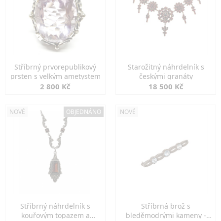
Stříbrný prvorepublikový
Starožitný náhrdelník s
prsten s velkým ametystem
českými granáty
2 800 Kč
18 500 Kč
NOVÉ
OBJEDNÁNO
NOVÉ
Stříbrný náhrdelník s
Stříbrná brož s
kouřovým topazem a
bleděmodrými kameny -