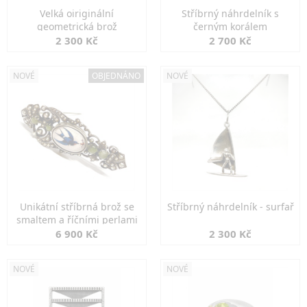
Velká oiriginální
Stříbrný náhrdelník s
geometrická brož
černým korálem
2 300 Kč
2 700 Kč
NOVÉ
OBJEDNÁNO
NOVÉ
Unikátní stříbrná brož se
Stříbrný náhrdelník - surfař
smaltem a říčními perlami
6 900 Kč
2 300 Kč
NOVÉ
NOVÉ