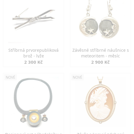
Stříbrná prvorepubliková
Závěsné stříbrné náušnice s
brož - lyže
meteoritem - měsíc
2 300 Kč
2 900 Kč
NOVÉ
NOVÉ