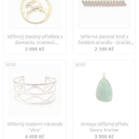
Stříbrný zlacený přívěšek s
Stříbrná zlacená brož s
diamanty, znamení
českými granáty - Granát
KOZOROH
Turnov
2 000 Kč
2 100 Kč
NOVÉ
NOVÉ
Stříbrný moderní náramek
Vintage stříbrný přívěs
"vlny"
Georg Kramer
4 400 Kč
3 900 Kč