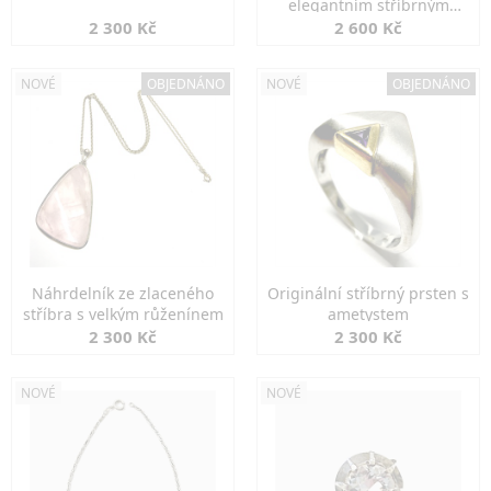
elegantním stříbrným
zapínáním
2 300 Kč
2 600 Kč
NOVÉ
OBJEDNÁNO
NOVÉ
OBJEDNÁNO
Náhrdelník ze zlaceného
Originální stříbrný prsten s
stříbra s velkým růženínem
ametystem
2 300 Kč
2 300 Kč
NOVÉ
NOVÉ