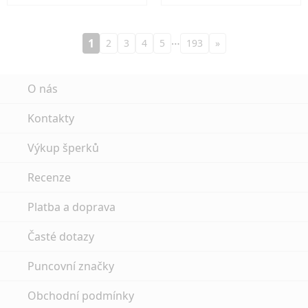
…
1
2
3
4
5
193
»
O nás
Kontakty
Výkup šperků
Recenze
Platba a doprava
Časté dotazy
Puncovní značky
Obchodní podmínky