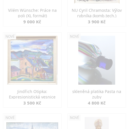
Vilém Wünsche: Práce na
NU Cyril Chramosta: Výlov
poli (XL formát)
rybníka (komb.tech.)
9 000 Kč
3 900 Kč
NOVÉ
NOVÉ
Jindřich Otipka:
skleněná platika Pasta na
Expresionistická vesnice
zuby
3 500 Kč
4 800 Kč
NOVÉ
NOVÉ