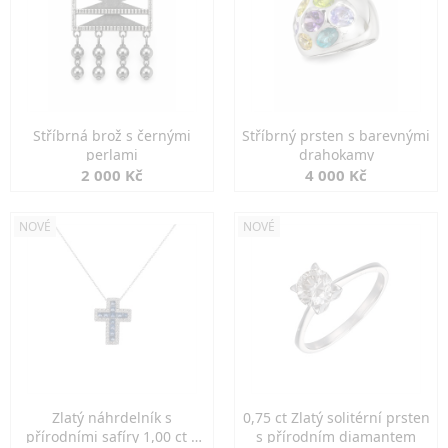
Stříbrná brož s černými
Stříbrný prsten s barevnými
perlami
drahokamy
2 000 Kč
4 000 Kč
NOVÉ
NOVÉ
Zlatý náhrdelník s
0,75 ct Zlatý solitérní prsten
přírodními safíry 1,00 ct a
s přírodním diamantem