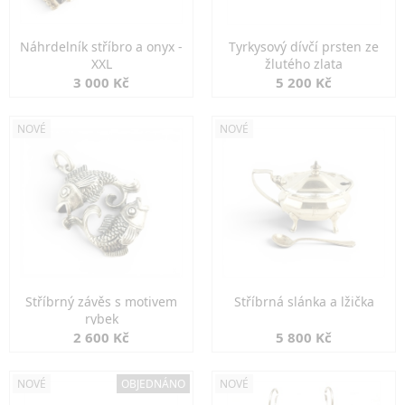
Náhrdelník stříbro a onyx -
Tyrkysový dívčí prsten ze
XXL
žlutého zlata
3 000 Kč
5 200 Kč
NOVÉ
NOVÉ
Stříbrný závěs s motivem
Stříbrná slánka a lžička
rybek
2 600 Kč
5 800 Kč
NOVÉ
OBJEDNÁNO
NOVÉ