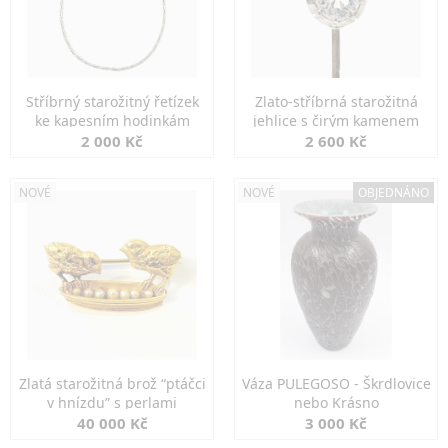
Stříbrný starožitný řetízek
Zlato-stříbrná starožitná
ke kapesním hodinkám
jehlice s čirým kamenem
2 000 Kč
2 600 Kč
NOVÉ
NOVÉ
OBJEDNÁNO
Zlatá starožitná brož “ptáčci
Váza PULEGOSO - Škrdlovice
v hnízdu” s perlami
nebo Krásno
40 000 Kč
3 000 Kč