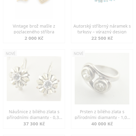
Vintage brož mašle z
Autorský stříbrný náramek s
pozlaceného stříbra
tyrkysy – výrazný design
2 000 Kč
22 500 Kč
NOVÉ
NOVÉ
Náušnice z bílého zlata s
Prsten z bílého zlata s
přírodními diamanty - 0,30
přírodními diamanty - 1,00
ct
ct
37 300 Kč
40 000 Kč