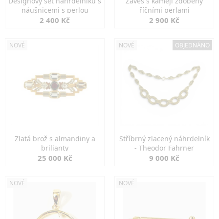
Designový set náhrdelníku s
Závěs s kamejí zdobený
náušnicemi s perlou
říčními perlami
2 400 Kč
2 900 Kč
NOVÉ
NOVÉ
OBJEDNÁNO
Zlatá brož s almandiny a
Stříbrný zlacený náhrdelník
brilianty
- Theodor Fahrner
25 000 Kč
9 000 Kč
NOVÉ
NOVÉ