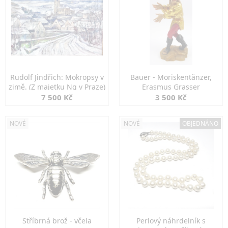
Rudolf Jindřich: Mokropsy v
Bauer - Moriskentänzer,
zimě. (Z majetku Ng v Praze)
Erasmus Grasser
7 500 Kč
3 500 Kč
NOVÉ
NOVÉ
OBJEDNÁNO
Stříbrná brož - včela
Perlový náhrdelník s