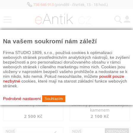
736 646 913
(pondělí - čtvrtek, 13 - 18 hod.)
KATEGORIE
Na vašem soukromí nám záleží
NOVÉ
NOVÉ
Firma STUDIO 1809, s.r.o., používá cookies k optimalizaci
webových stránek prostřednictvím analytických nástrojů, ke zvýšení
bezpečnosti a pro personalizaci doručovaného obsahu v rámci
webových stránek i cíleného marketingu mimo nich. Cookies jsou
uloženy v naprostém bezpečí vašeho prohlížeče a nedostane se k
nim nikdo, kdo nemá. Pokud nesouhlasíte, můžete
povolit pouze
nezbytné
cookies, které mají na starost základní funkce webových
stránek.
Podrobné nastavení
Souhlasím
Stříbrný flakon
Stříbrný prsten s oranžovým
kamenem
2 500 Kč
2 100 Kč
NOVÉ
NOVÉ
OBJEDNÁNO