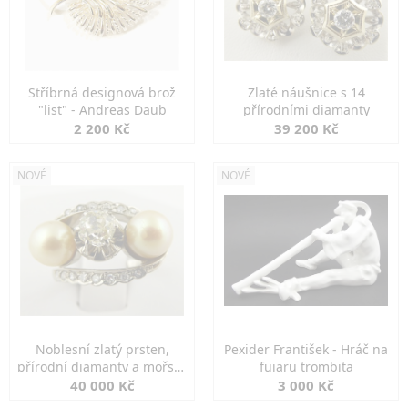
Stříbrná designová brož
Zlaté náušnice s 14
"list" - Andreas Daub
přírodními diamanty
2 200 Kč
39 200 Kč
NOVÉ
NOVÉ
Noblesní zlatý prsten,
Pexider František - Hráč na
přírodní diamanty a mořské
fujaru trombita
perly
40 000 Kč
3 000 Kč