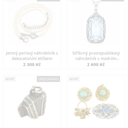
Jemný perlový náhrdelník s
Stříbrný prvorepublikový
dekorativním klíčkem
náhrdelník s modrým
spinelem
2 300 Kč
2 600 Kč
NOVÉ
OBJEDNÁNO
NOVÉ