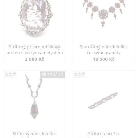
Stříbrný prvorepublikový
Starožitný náhrdelník s
prsten s velkým ametystem
českými granáty
2 800 Kč
18 500 Kč
NOVÉ
OBJEDNÁNO
NOVÉ
Stříbrný náhrdelník s
Stříbrná brož s