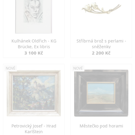
Kulhánek Oldřich - KG
Stříbrná brož s perlami -
Brücke, Ex libris
sněženky
3 100 Kč
2 200 Kč
NOVÉ
NOVÉ
Petrovický Josef - Hrad
Městečko pod horami
Karlštejn