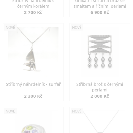
Stříbrný náhrdelník s
Unikátní stříbrná brož se
černým korálem
smaltem a říčními perlami
2 700 Kč
6 900 Kč
NOVÉ
NOVÉ
Stříbrný náhrdelník - surfař
Stříbrná brož s černými
perlami
2 300 Kč
2 000 Kč
NOVÉ
NOVÉ