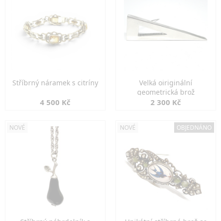
Stříbrný náramek s citríny
Velká oiriginální
geometrická brož
4 500 Kč
2 300 Kč
NOVÉ
NOVÉ
OBJEDNÁNO