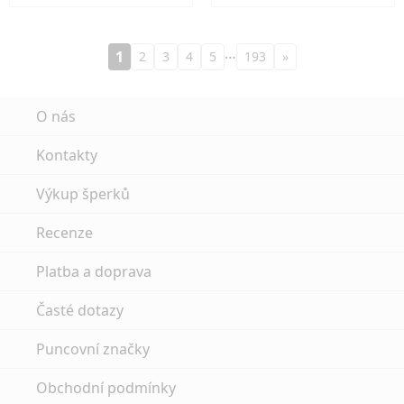
…
1
2
3
4
5
193
»
O nás
Kontakty
Výkup šperků
Recenze
Platba a doprava
Časté dotazy
Puncovní značky
Obchodní podmínky