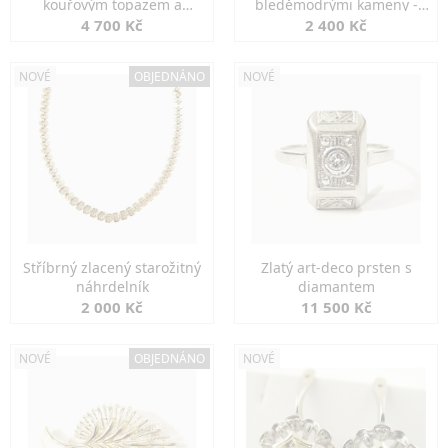
kouřovým topazem a
bleděmodrými kameny -
markazity
jemná elegance
4 700 Kč
2 400 Kč
NOVÉ
OBJEDNÁNO
NOVÉ
Stříbrný zlacený starožitný
Zlatý art-deco prsten s
náhrdelník
diamantem
2 000 Kč
11 500 Kč
NOVÉ
OBJEDNÁNO
NOVÉ