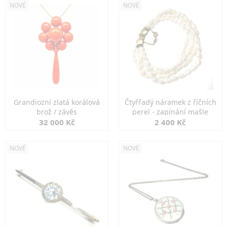
NOVÉ
NOVÉ
Grandiozní zlatá korálová
Čtyřřadý náramek z říčních
brož / závěs
perel - zapínání mašle
32 000 Kč
2 400 Kč
NOVÉ
NOVÉ