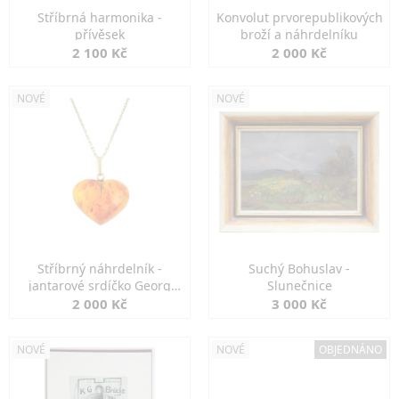
Stříbrná harmonika -
Konvolut prvorepublikových
přívěsek
broží a náhrdelníku
2 100 Kč
2 000 Kč
NOVÉ
NOVÉ
Stříbrný náhrdelník -
Suchý Bohuslav -
jantarové srdíčko Georg
Slunečnice
Kramer
2 000 Kč
3 000 Kč
NOVÉ
NOVÉ
OBJEDNÁNO