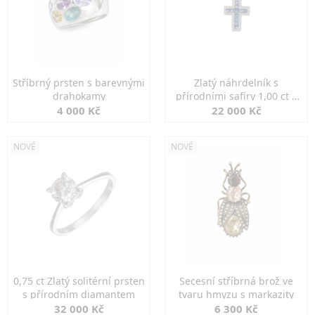
Stříbrný prsten s barevnými
Zlatý náhrdelník s
drahokamy
přírodními safíry 1,00 ct a
diamanty
4 000 Kč
22 000 Kč
NOVÉ
NOVÉ
0,75 ct Zlatý solitérní prsten
Secesní stříbrná brož ve
s přírodním diamantem
tvaru hmyzu s markazity
32 000 Kč
6 300 Kč