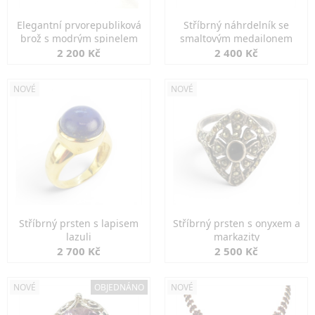
Elegantní prvorepubliková
Stříbrný náhrdelník se
brož s modrým spinelem
smaltovým medailonem
2 200 Kč
2 400 Kč
NOVÉ
NOVÉ
Stříbrný prsten s lapisem
Stříbrný prsten s onyxem a
lazuli
markazity
2 700 Kč
2 500 Kč
NOVÉ
OBJEDNÁNO
NOVÉ