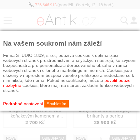
736 646 913
(pondělí - čtvrtek, 13 - 18 hod.)
KATEGORIE
Na vašem soukromí nám záleží
NOVÉ
NOVÉ
Firma STUDIO 1809, s.r.o., používá cookies k optimalizaci
webových stránek prostřednictvím analytických nástrojů, ke zvýšení
bezpečnosti a pro personalizaci doručovaného obsahu v rámci
webových stránek i cíleného marketingu mimo nich. Cookies jsou
uloženy v naprostém bezpečí vašeho prohlížeče a nedostane se k
nim nikdo, kdo nemá. Pokud nesouhlasíte, můžete
povolit pouze
nezbytné
cookies, které mají na starost základní funkce webových
stránek.
Podrobné nastavení
Souhlasím
Elegantní stříbrná brož s
Zlatý kolier se smaragdy,
koňakovým kamenem a
brilianty a perlou
markazity
2 700 Kč
28 900 Kč
NOVÉ
OBJEDNÁNO
NOVÉ
OBJEDNÁNO