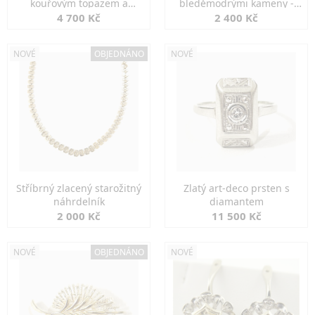
kouřovým topazem a
bleděmodrými kameny -
markazity
jemná elegance
4 700 Kč
2 400 Kč
NOVÉ
OBJEDNÁNO
NOVÉ
Stříbrný zlacený starožitný
Zlatý art-deco prsten s
náhrdelník
diamantem
2 000 Kč
11 500 Kč
NOVÉ
OBJEDNÁNO
NOVÉ