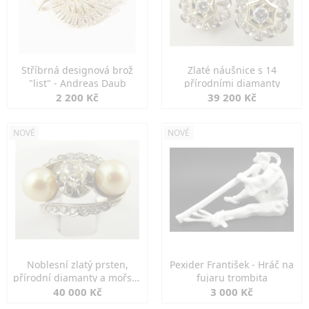
Stříbrná designová brož
Zlaté náušnice s 14
"list" - Andreas Daub
přírodními diamanty
2 200 Kč
39 200 Kč
NOVÉ
NOVÉ
Noblesní zlatý prsten,
Pexider František - Hráč na
přírodní diamanty a mořské
fujaru trombita
perly
40 000 Kč
3 000 Kč