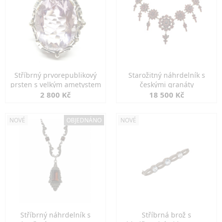
Stříbrný prvorepublikový
Starožitný náhrdelník s
prsten s velkým ametystem
českými granáty
2 800 Kč
18 500 Kč
NOVÉ
OBJEDNÁNO
NOVÉ
Stříbrný náhrdelník s
Stříbrná brož s