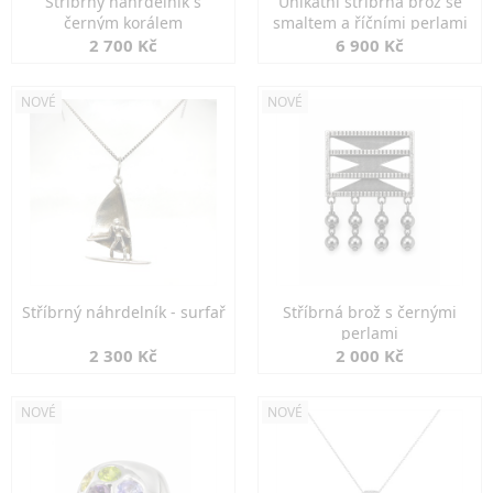
Stříbrný náhrdelník s
Unikátní stříbrná brož se
černým korálem
smaltem a říčními perlami
2 700 Kč
6 900 Kč
NOVÉ
NOVÉ
Stříbrný náhrdelník - surfař
Stříbrná brož s černými
perlami
2 300 Kč
2 000 Kč
NOVÉ
NOVÉ