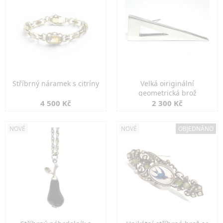
Stříbrný náramek s citríny
Velká oiriginální
geometrická brož
4 500 Kč
2 300 Kč
NOVÉ
NOVÉ
OBJEDNÁNO