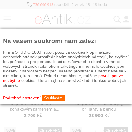
736 646 913
(pondělí - čtvrtek, 13 - 18 hod.)
KATEGORIE
Na vašem soukromí nám záleží
NOVÉ
OBJEDNÁNO
NOVÉ
OBJEDNÁNO
Firma STUDIO 1809, s.r.o., používá cookies k optimalizaci
webových stránek prostřednictvím analytických nástrojů, ke zvýšení
bezpečnosti a pro personalizaci doručovaného obsahu v rámci
webových stránek i cíleného marketingu mimo nich. Cookies jsou
uloženy v naprostém bezpečí vašeho prohlížeče a nedostane se k
nim nikdo, kdo nemá. Pokud nesouhlasíte, můžete
povolit pouze
nezbytné
cookies, které mají na starost základní funkce webových
stránek.
Podrobné nastavení
Souhlasím
Elegantní stříbrná brož s
Zlatý kolier se smaragdy,
koňakovým kamenem a
brilianty a perlou
markazity
2 700 Kč
28 900 Kč
NOVÉ
OBJEDNÁNO
NOVÉ
OBJEDNÁNO