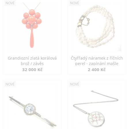
NOVÉ
NOVÉ
Grandiozní zlatá korálová
Čtyřřadý náramek z říčních
brož / závěs
perel - zapínání mašle
32 000 Kč
2 400 Kč
NOVÉ
NOVÉ