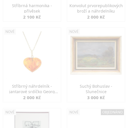
Stříbrná harmonika -
Konvolut prvorepublikových
přívěsek
broží a náhrdelníku
2 100 Kč
2 000 Kč
NOVÉ
NOVÉ
Stříbrný náhrdelník -
Suchý Bohuslav -
jantarové srdíčko Georg
Slunečnice
Kramer
2 000 Kč
3 000 Kč
NOVÉ
NOVÉ
OBJEDNÁNO