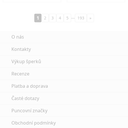
…
1
2
3
4
5
193
»
O nás
Kontakty
Výkup šperků
Recenze
Platba a doprava
Časté dotazy
Puncovní značky
Obchodní podmínky