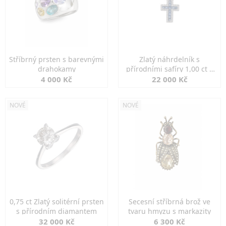
Stříbrný prsten s barevnými
Zlatý náhrdelník s
drahokamy
přírodními safíry 1,00 ct a
diamanty
4 000 Kč
22 000 Kč
NOVÉ
NOVÉ
0,75 ct Zlatý solitérní prsten
Secesní stříbrná brož ve
s přírodním diamantem
tvaru hmyzu s markazity
32 000 Kč
6 300 Kč