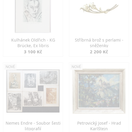
Kulhánek Oldřich - KG
Stříbrná brož s perlami -
Brücke, Ex libris
sněženky
3 100 Kč
2 200 Kč
NOVÉ
NOVÉ
Nemes Endre - Soubor šesti
Petrovický Josef - Hrad
litografií
Karlštejn