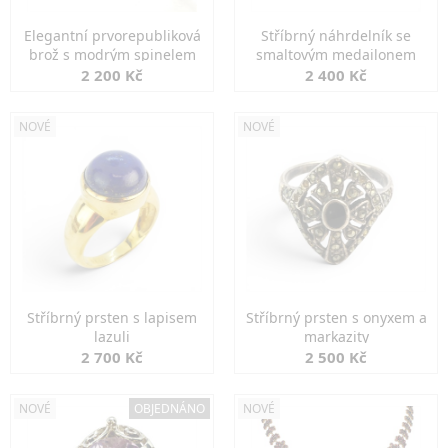
Elegantní prvorepubliková
Stříbrný náhrdelník se
brož s modrým spinelem
smaltovým medailonem
2 200 Kč
2 400 Kč
NOVÉ
NOVÉ
Stříbrný prsten s lapisem
Stříbrný prsten s onyxem a
lazuli
markazity
2 700 Kč
2 500 Kč
NOVÉ
OBJEDNÁNO
NOVÉ