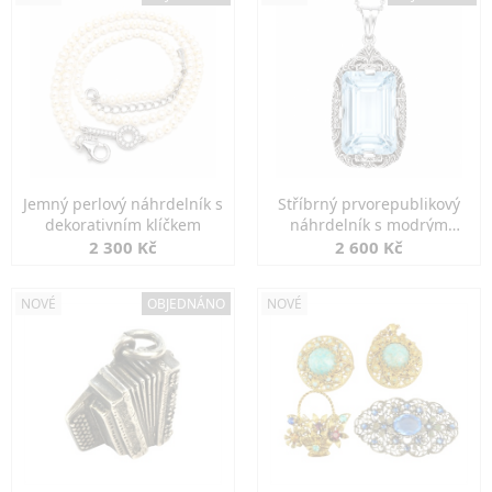
Jemný perlový náhrdelník s
Stříbrný prvorepublikový
dekorativním klíčkem
náhrdelník s modrým
spinelem
2 300 Kč
2 600 Kč
NOVÉ
OBJEDNÁNO
NOVÉ