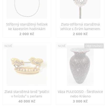
Stříbrný starožitný řetízek
Zlato-stříbrná starožitná
ke kapesním hodinkám
jehlice s čirým kamenem
2 000 Kč
2 600 Kč
NOVÉ
NOVÉ
OBJEDNÁNO
Zlatá starožitná brož “ptáčci
Váza PULEGOSO - Škrdlovice
v hnízdu” s perlami
nebo Krásno
40 000 Kč
3 000 Kč