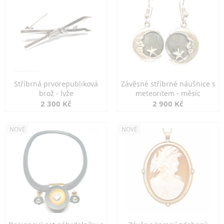
Stříbrná prvorepubliková
Závěsné stříbrné náušnice s
brož - lyže
meteoritem - měsíc
2 300 Kč
2 900 Kč
NOVÉ
NOVÉ