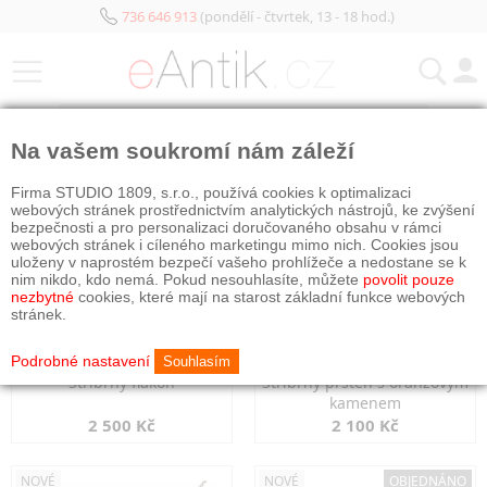
736 646 913
(pondělí - čtvrtek, 13 - 18 hod.)
KATEGORIE
Na vašem soukromí nám záleží
NOVÉ
NOVÉ
Firma STUDIO 1809, s.r.o., používá cookies k optimalizaci
webových stránek prostřednictvím analytických nástrojů, ke zvýšení
bezpečnosti a pro personalizaci doručovaného obsahu v rámci
webových stránek i cíleného marketingu mimo nich. Cookies jsou
uloženy v naprostém bezpečí vašeho prohlížeče a nedostane se k
nim nikdo, kdo nemá. Pokud nesouhlasíte, můžete
povolit pouze
nezbytné
cookies, které mají na starost základní funkce webových
stránek.
Podrobné nastavení
Souhlasím
Stříbrný flakon
Stříbrný prsten s oranžovým
kamenem
2 500 Kč
2 100 Kč
NOVÉ
NOVÉ
OBJEDNÁNO