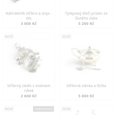
Náhrdelník stříbro a onyx -
Tyrkysový dívčí prsten ze
XXL
žlutého zlata
3 000 Kč
5 200 Kč
NOVÉ
NOVÉ
Stříbrný závěs s motivem
Stříbrná slánka a lžička
rybek
2 600 Kč
5 800 Kč
NOVÉ
OBJEDNÁNO
NOVÉ