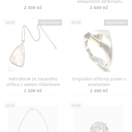
elegantním stříbrným
zapínáním
2 300 Kč
2 600 Kč
NOVÉ
OBJEDNÁNO
NOVÉ
OBJEDNÁNO
Náhrdelník ze zlaceného
Originální stříbrný prsten s
stříbra s velkým růženínem
ametystem
2 300 Kč
2 300 Kč
NOVÉ
NOVÉ