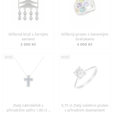
Stříbrná brož s černými
Stříbrný prsten s barevnými
perlami
drahokamy
2 000 Kč
4 000 Kč
NOVÉ
NOVÉ
Zlatý náhrdelník s
0,75 ct Zlatý solitérní prsten
přírodními safíry 1,00 ct a
s přírodním diamantem