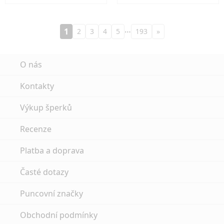
…
1
2
3
4
5
193
»
O nás
Kontakty
Výkup šperků
Recenze
Platba a doprava
Časté dotazy
Puncovní značky
Obchodní podmínky