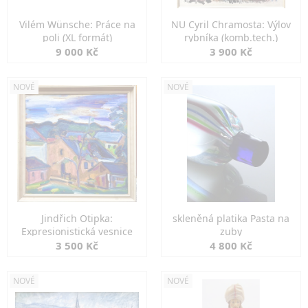
Vilém Wünsche: Práce na
NU Cyril Chramosta: Výlov
poli (XL formát)
rybníka (komb.tech.)
9 000 Kč
3 900 Kč
NOVÉ
NOVÉ
Jindřich Otipka:
skleněná platika Pasta na
Expresionistická vesnice
zuby
3 500 Kč
4 800 Kč
NOVÉ
NOVÉ