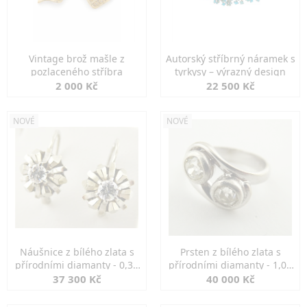
Vintage brož mašle z
Autorský stříbrný náramek s
pozlaceného stříbra
tyrkysy – výrazný design
2 000 Kč
22 500 Kč
NOVÉ
NOVÉ
Náušnice z bílého zlata s
Prsten z bílého zlata s
přírodními diamanty - 0,30
přírodními diamanty - 1,00
ct
ct
37 300 Kč
40 000 Kč