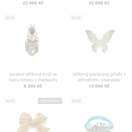
diamanty
22 000 Kč
32 000 Kč
NOVÉ
NOVÉ
Secesní stříbrná brož ve
Stříbrný pozlacený přívěs s
tvaru hmyzu s markazity
přírodními smaragdy
6 300 Kč
13 000 Kč
NOVÉ
OBJEDNÁNO
NOVÉ