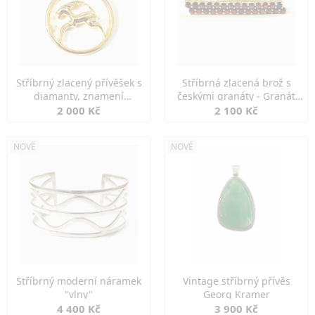
Stříbrný zlacený přívěšek s
Stříbrná zlacená brož s
diamanty, znamení
českými granáty - Granát
KOZOROH
Turnov
2 000 Kč
2 100 Kč
NOVÉ
NOVÉ
Stříbrný moderní náramek
Vintage stříbrný přívěs
"vlny"
Georg Kramer
4 400 Kč
3 900 Kč