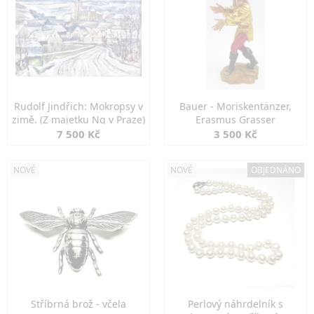
Rudolf Jindřich: Mokropsy v
Bauer - Moriskentänzer,
zimě. (Z majetku Ng v Praze)
Erasmus Grasser
7 500 Kč
3 500 Kč
NOVÉ
NOVÉ
OBJEDNÁNO
Stříbrná brož - včela
Perlový náhrdelník s