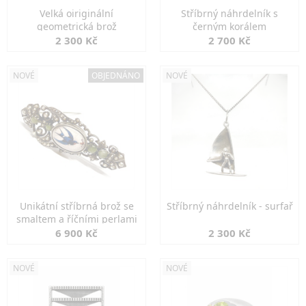
Velká oiriginální
Stříbrný náhrdelník s
geometrická brož
černým korálem
2 300 Kč
2 700 Kč
NOVÉ
OBJEDNÁNO
NOVÉ
Unikátní stříbrná brož se
Stříbrný náhrdelník - surfař
smaltem a říčními perlami
6 900 Kč
2 300 Kč
NOVÉ
NOVÉ