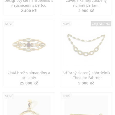
Designový set náhrdelníku s
Závěs s kamejí zdobený
náušnicemi s perlou
říčními perlami
2 400 Kč
2 900 Kč
NOVÉ
NOVÉ
OBJEDNÁNO
Zlatá brož s almandiny a
Stříbrný zlacený náhrdelník
brilianty
- Theodor Fahrner
25 000 Kč
9 000 Kč
NOVÉ
NOVÉ