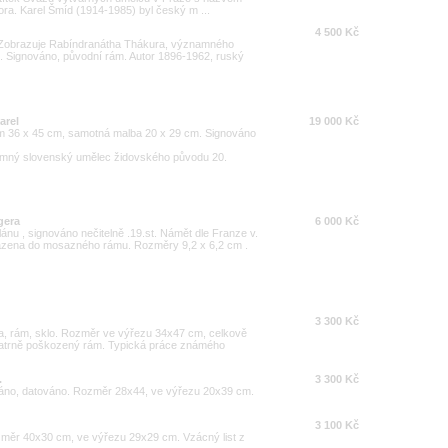
ora. Karel Šmíd (1914-1985) byl český m ...
4 500 Kč
. Zobrazuje Rabíndranátha Thákura, významného
e. Signováno, původní rám. Autor 1896-1962, ruský
arel
19 000 Kč
em 36 x 45 cm, samotná malba 20 x 29 cm. Signováno
amný slovenský umělec židovského původu 20.
gera
6 000 Kč
nu , signováno nečitelně .19.st. Námět dle Franze v.
azena do mosazného rámu. Rozměry 9,2 x 6,2 cm .
3 300 Kč
rta, rám, sklo. Rozměr ve výřezu 34x47 cm, celkově
patrně poškozený rám. Typická práce známého
.
3 300 Kč
ováno, datováno. Rozměr 28x44, ve výřezu 20x39 cm.
3 100 Kč
změr 40x30 cm, ve výřezu 29x29 cm. Vzácný list z