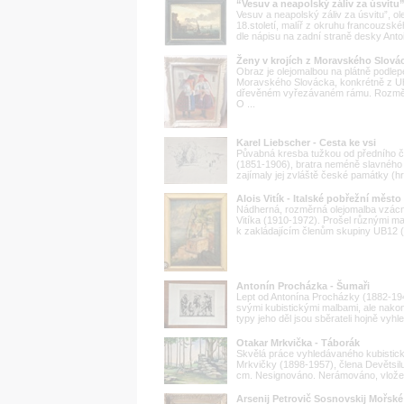
“Vesuv a neapolský záliv za úsvitu”
Vesuv a neapolský záliv za úsvitu”, o
18.století, malíř z okruhu francouzs
dle nápisu na zadní straně desky Antoi
Ženy v krojích z Moravského Slová
Obraz je olejomalbou na plátně podle
Moravského Slovácka, konkrétně z U
dřevěném vyřezávaném rámu. Rozměr 
O ...
Karel Liebscher - Cesta ke vsi
Půvabná kresba tužkou od předního č
(1851-1906), bratra neméně slavného ma
zajímaly jej zvláště české památky (hr
Alois Vitík - Italské pobřežní město
Nádherná, rozměrná olejomalba vzácně
Vitíka (1910-1972). Prošel různými ma
k zakládajícím členům skupiny UB12 (B
Antonín Procházka - Šumaři
Lept od Antonína Procházky (1882-1945
svými kubistickými malbami, ale nako
typy jeho děl jsou sběrateli hojně vyhl
Otakar Mrkvička - Táborák
Skvělá práce vyhledávaného kubistické
Mrkvičky (1898-1957), člena Devětsil
cm. Nesignováno. Nerámováno, vložen
Arsenij Petrovič Sosnovskij Mořské