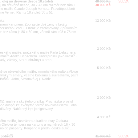
, olej na dřevěné desce 18.století
48 000 Kč
SLEVA
lej na dřevěné desce, 30 x 43 cm rozměr bez rámu,
38 000 Kč
kého malíře Claude-Joseph Verneta. Pravděpodobně
ne Vernet. Rám z 18.století 38 x 51 ...
cka
13 000 Kč
peném kartonem. Zobrazuje dvě ženy v kroji z
herského Brodu.. Obraz je zarámovaný v původním
bez rámu je 80 x 60 cm, včetně rámu 98 x 78 cm.
3 000 Kč
eského malíře, pražského malíře Karla Liebschera
líře Adolfa Liebschera. Karel proslul jako kreslíř -
ady, zámky, tvrze, chrámy) a arch ...
5 900 Kč
 se objevujícího malíře, mimoňského rodáka Aloise
lířskými směry, včetně kubismu a surrealismu, patřil
oštík, John, Šimotová aj.). Nabíz ...
3 000 Kč
), malíře a skvělého grafika. Procházka proslul
nec dospěl ke svébytné formě novoklasicismu - oba
edávány. Nabízený lept je signovaný ...
4 900 Kč
ho malíře, ilustrátora a karikaturisty Otakara
u Olejová tempera na kartonu a rozměrech 16 x 30
o do pasparty. Koupeno v přední české aukč ...
 pobřeží
11 000 Kč
SLEVA