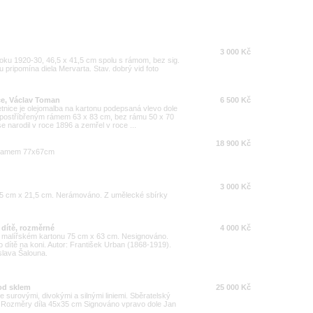
3 000 Kč
 roku 1920-30, 46,5 x 41,5 cm spolu s rámom, bez sig.
 pripomína diela Mervarta. Stav. dobrý vid foto
ce, Václav Toman
6 500 Kč
tnice je olejomalba na kartonu podepsaná vlevo dole
postříbřeným rámem 63 x 83 cm, bez rámu 50 x 70
narodil v roce 1896 a zemřel v roce ...
18 900 Kč
 ramem 77x67cm
3 000 Kč
 15 cm x 21,5 cm. Nerámováno. Z umělecké sbírky
 dítě, rozměrné
4 000 Kč
 malířském kartonu 75 cm x 63 cm. Nesignováno.
o dítě na koni. Autor: František Urban (1868-1919).
lava Šalouna.
pod sklem
25 000 Kč
se surovými, divokými a silnými liniemi. Sběratelský
Rozměry díla 45x35 cm Signováno vpravo dole Jan