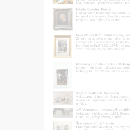
díla, technikou, jménem a adresou aut
Nikolaj Bakulin: Portrét.
Olej na plátně nalepeném na kartonu
bengálského básníka, filozofa a malíř
emigrant. Rozměry 26 x 21 cm.
Imro Weiner Kráľ, Zimní krajina, akv
Zimní krajina, akvarel, rozměr s rám
vpravo dole. Paspartováno, zaskleno.
Imro Weiner Kráľ (1901-1978) - význ
století, známý hlavně jako malíř a s ...
Malovaný porcelán dle Fr. v. Defreg
Loučení - obrázek malovaný na porcelá
Defreggera. Porcelánová destička vs
Vojtěch Sedláček: Na saních.
Velká barevná litografie. Stará paspa
52x64 cm. Signováno, číslováno. Ne
umělce.
Jiří Ščerbakov: Eifelova věž v Paříži
Velká suchá jehla z roku 1965. Sign
Číslo 1/10, nízký náklad, 1.otisk.
Ščerbakov Jiří: Z Francie.
Pravděpodobně akvatinta, celkový ro