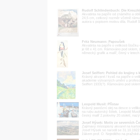
Rudolf Schlindenbuch: Die Kreuzki
Akvatinta na papíře od známého a oblí
24,5 cm, celkový rozměr včetně rámu 
autora s popisem motivu díla. Rudolf S
Fritz Neumann: Papoušek
Akvatinta na papíře o velikosti štočk
je 68 x 41 cm. Rámováno pod sklem, 
německý grafik a malíř, činný v letech 
Josef Seiffert: Pohled do krajiny s
Krásný akvarel / kvaš na papíře o vel
akademie výtvarných umění u profesor
Seiffert 1933(?). Rámováno pod sklem
Leopold Musil: Přístav
Krásný pastózní olej na desce o velli
na rubu autorský štítek. Leopold Mus
český maliř 2.poloviny 20.století, naz
Josef Hýsek: Motiv ze severních Č
Zajímavý místopisný akvarel na karton
Josef Hýsek se narodil se 31.10.1922 
žákem prof. O. Nejedlého na pražské 