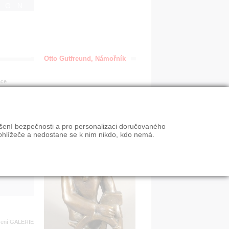
IGN
Otto Gutfreund, Námořník
ace
en
ýšení bezpečnosti a pro personalizaci doručovaného
VY
ohlížeče a nedostane se k nim nikdo, kdo nemá.
n slevy
zení
GALERIE