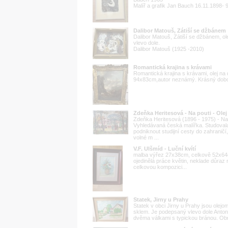
Malíř a grafik Jan Bauch 16.11.1898- 
Dalibor Matouš, Zátiší se džbánem
Dalibor Matouš, Zátiší se džbánem, o
vlevo dole.
Dalibor Matouš (1925 -2010)
Romantická krajina s krávami
Romantická krajina s krávami, olej na
94x83cm,autor neznámý. Krásný dob
Zdeňka Heritesová - Na pouti - Olej
Zdeňka Heritesová (1896 - 1975) - Na 
Vyhledávaná česká malířka. Studova
podniknout studijní cesty do zahraničí
volné m ...
V.F. Ulšmíd - Luční kvítí
malba výřez 27x38cm, celkově 52x64c
ojedinělá práce květin, neklade důraz 
celkovou kompozici...
Statek, Jirny u Prahy
Statek v obci Jirny u Prahy jsou olej
sklem. Je podepsaný vlevo dole Anton
dvěma válkami s typickou bránou. Obr