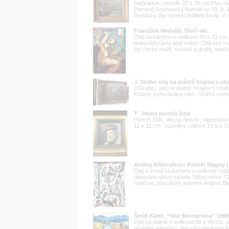
olej/karton, rozměr 25 x 35 cm,Plus r
Petrovič Sosnovskij Narodil se 20. 8. 
Švédsku. Byl synem ředitele školy. V r
František Nedvěd: Dívčí akt
Olej na kartonu o velikosti 43 x 31 
dobovém rámu pod sklem. Celkový roz
byl český malíř, sochař a grafik, stud
J. Szabo olej na plátně krajina s c
J.Szabo , olej na plátně, krajina s c
Krásný vyřezávaný rám . Vnitřní rozm
T . Heine portrét žida
Portrét žida, olej na desce , signov
11 x 11 cm , rozměry celkem 19,5 x 19
Andrej Bělocvětov: Portrét Magdy (
Olej a email na kartonu o velikosti 
datováno vlevo nahoře “Bělocvětov 7
malířem, původním jménem Andres Bel
Šmíd Karel: “Nad Berounkou” 1969
Olej na plátně o velikosti 65 x 99 cm
původní adjustaci. Na rubu papírový 