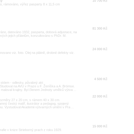
ký
10 700 Kč
áno, rámováno, výřez pasparty 8 x 11,5 cm
81 300 Kč
ováno, datováno 1932, pasparta, dobová adjustace, na
vých jejich přátelům, konzultováno s PhDr. M.
24 000 Kč
novano viz. foto. Olej na plátně, drobné defekty viz.
4 500 Kč
sklem - odlesky, půvabný akt
 Studoval na AVU v Praze u F. Ženíška a A. Brömse.
 maloval krajiny. Byl členem Jednoty umělců výtva ...
22 000 Kč
Rozměry 27 x 20 cm, s rámem 40 x 30 cm.
mný český malíř, ilustrátor a pedagog, spojený
. Vystudoval Akademii výtvarných umění v Pra ...
15 000 Kč
grafie v knize Strieborný prach z roku 1929.