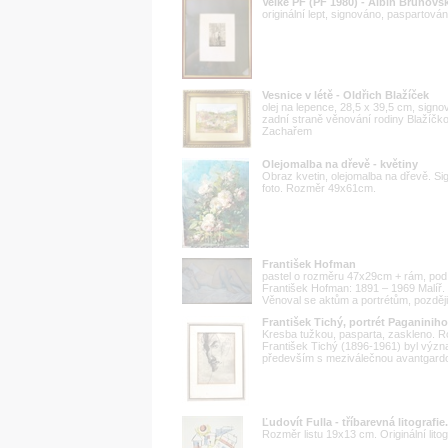
Velké PF (PF 1980) - Albín Brunovs
originální lept, signováno, paspartov
Vesnice v létě - Oldřich Blažíček
olej na lepence, 28,5 x 39,5 cm, sign
zadní straně věnování rodiny Blažíčko
Zachařem
Olejomalba na dřevě - květiny
Obraz kvetin, olejomalba na dřevě. Sig
foto. Rozměr 49x61cm.
František Hofman
pastel o rozměru 47x29cm + rám, pod 
František Hofman: 1891 – 1969 Malíř.
Věnoval se aktům a portrétům, později
František Tichý, portrét Paganiniho
Kresba tužkou, pasparta, zaskleno. 
František Tichý (1896-1961) byl význa
především s meziválečnou avantgardou
Ľudovít Fulla - tříbarevná litografie.
Rozměr listu 19x13 cm. Originální lito