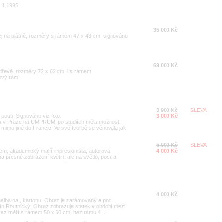
9.1.1995
35 000 Kč
lej na plátně, rozměry s rámem 47 x 43 cm, signováno
69 000 Kč
 dřevě ,rozměry 72 x 62 cm, i s rámem
ový rám.
3 900 Kč
SLEVA
pouti Signováno viz foto.
3 000 Kč
la v Praze na UMPRUM, po studiích měla možnost
, mimo jiné do Francie. Ve své tvorbě se věnovala jak
5 000 Kč
SLEVA
m, akademický malíř impresionista, autorova
4 000 Kč
na přesné zobrazení květin, ale na světlo, pocit a
4 000 Kč
omalba na , kartonu. Obraz je zarámovaný a pod
ín Routnický. Obraz zobrazuje statek v období mezi
az měří s rámem 50 x 60 cm, bez rámu 4 ...