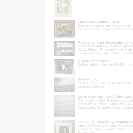
Starý obraz krajina 1920-30
Olej na kartónovej lepenke, asi okolo
ale obraz svojou výraznou farebnosťou
Moře, příboj a na obzoru plachetni
Obraz Moře, příboj a na obzoru plache
Václav Toman. Obraz měří s širokým 
cm. Akademický malíř Václav Toman se 
Olej na plátně koťata
Drobné defekty. Rozměr 65x55cm, s
Horské louky
Evropa 1900 - 1930. Olej na kartonu
Ladislava Šalouna.
Urban František - Svatý Václav jako
Čechy 1900 - 1910. Kresba tužkou na
Vzadu přípis tužkou: Svatý Václav jak
Nerámováno. Z umělecké sbírky Ladis
Jan Bauch, Torzo ženy, litografie 
Litografie Torzo ženy, autor pracoval 
kousek. Rozměry s rámem 66x50 cm 
Bauch 1963