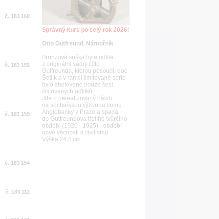
č. 183 160
Správný kurs po celý rok 2026!
Otto Gutfreund, Námořník
Bronzová soška byla odlita
z originální sádry Otto
č. 183 155
Gutfreunda, kterou posoudil doc.
Šetlík a v rámci limitované série
bylo zhotoveno pouze šest
číslovaných odlitků.
Jde o nerealizovaný návrh
na sochařskou výzdobu domu
Anglobanky v Praze a spadá
č. 183 159
do Gutfreundova třetího tvůrčího
období (1920 - 1925) - období
nové věcnosti a civilismu.
Výška 24,4 cm.
č. 183 154
č. 183 112