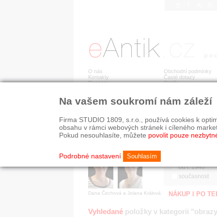
STA
O nás
Obchodní podmínky
Kontakty
Časté dotazy
Recenze
Ceník
Na vašem soukromí nám záleží
Jsme prověřená firma
RYCHLÉ HLEDÁN
V oboru působíme 22 let!
Firma STUDIO 1809, s.r.o., používá cookies k optim
Zákazníci u nás oceňují:
HISTORICKÉ O
obsahu v rámci webových stránek i cíleného marke
■ odborné zázemí
všechno
Pokud nesouhlasíte, můžete
povolit pouze nezbytn
■ bezpečné prostředí
před r. 1800
■ přátelskou atmosféru
19. stol.
Podrobné nastavení
Souhlasím
1890-1940
od r. 1940
současnost
Dana Čechová a Jolana Králová
NÁKUP I PO T
Vyhledané
položky v kategorii "obrazy,