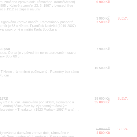
am, značeno vpravo dole, rámováno. oAutoři Arsenij
6 900 Kč
1895 v Kyjevě a zemřel 23. 3. 1967 v Lyusechil ve
oce 1912 se zapsal na univ ...
3 900 Kč
SLEVA
cm, signováno vpravo nahoře. Rámováno v paspartě,
3 500 Kč
měr je 63 x 49 cm. František Nedvěd (1919-2007)
oval soukromě u malířů Karla Součka a ...
halupou
7 900 Kč
halupou. Obraz je v původním nerestaurovaném stavu .
ěry 80 x 60 cm.
10 500 Kč
áno T.Heine , rám mírně poškozený . Rozměry bez rámu
,5 cm .
1972)
39 000 Kč
SLEVA
malby 62 x 45 cm. Rámováno pod sklem, signováno a
35 000 Kč
2”. Andrej Bělocvětov byl významným českým
otsvetov – Theakston (1923 Praha – 1997 Praha). ...
5 000 Kč
SLEVA
, signováno a datováno vpravo dole, rámováno v
4 500 Kč
štítek Svazu výtvarných umělců v Praze s názvem