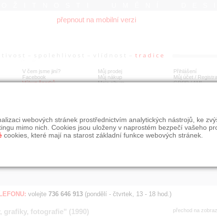
ROŽITNOSTI UMĚNÍ DES
přepnout na mobilní verzi
V čem jsme jiní?
Můj prodej
Přihlášení
Facebook
Můj nákup
Můj účet / Registr
Výkup šperků
Moje album
GDPR
/
AML
Jen poslední d
Í
alizaci webových stránek prostřednictvím analytických nástrojů, ke zv
BDOBÍ
STÁŘÍ NABÍDKY
ŘAZENÍ
SLE
tingu mimo nich. Cookies jsou uloženy v naprostém bezpečí vašeho pr
všechno
nejnovější napřed
je
é
cookies, které mají na starost základní funkce webových stránek.
jen poslední den
podle cen sestupně
jen poslední týden
jen poslední měsíc
ELEFONU:
volejte
736 646 913
(pondělí - čtvrtek, 13 - 18 hod.)
 grafiky, fotografie" (1990)
přechod na zobra