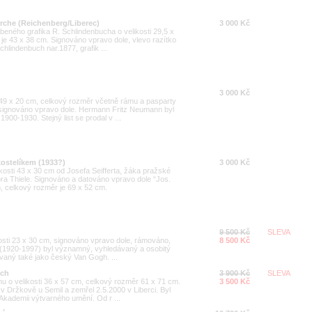
rche (Reichenberg/Liberec)
3 000 Kč
beného grafika R. Schlindenbucha o velikosti 29,5 x
je 43 x 38 cm. Signováno vpravo dole, vlevo razítko
chlindenbuch nar.1877, grafik ...
3 000 Kč
u 49 x 20 cm, celkový rozměr včetně rámu a pasparty
signováno vpravo dole. Hermann Fritz Neumann byl
1900-1930. Stejný list se prodal v ...
 kostelíkem (1933?)
3 000 Kč
ikosti 43 x 30 cm od Josefa Seifferta, žáka pražské
a Thiele. Signováno a datováno vpravo dole “Jos.
, celkový rozměr je 69 x 52 cm.
9 500 Kč
SLEVA
kosti 23 x 30 cm, signováno vpravo dole, rámováno,
8 500 Kč
il(1920-1997) byl významný, vyhledávaný a osobitý
ývaný také jako český Van Gogh. ...
ech
3 900 Kč
SLEVA
u o velikosti 36 x 57 cm, celkový rozměr 61 x 71 cm.
3 500 Kč
v Držkově u Semil a zemřel 2.5.2000 v Liberci. Byl
Akademii výtvarného umění. Od r ...