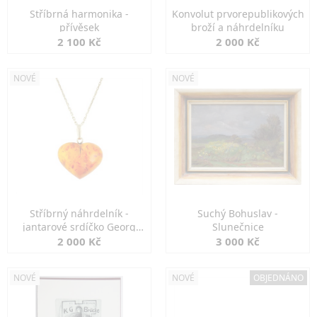
Stříbrná harmonika -
Konvolut prvorepublikových
přívěsek
broží a náhrdelníku
2 100 Kč
2 000 Kč
NOVÉ
NOVÉ
Stříbrný náhrdelník -
Suchý Bohuslav -
jantarové srdíčko Georg
Slunečnice
Kramer
2 000 Kč
3 000 Kč
NOVÉ
NOVÉ
OBJEDNÁNO