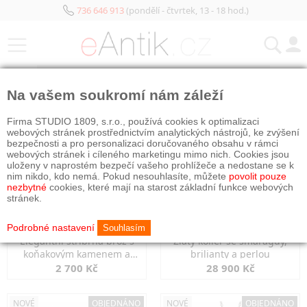
736 646 913
(pondělí - čtvrtek, 13 - 18 hod.)
KATEGORIE
Na vašem soukromí nám záleží
NOVÉ
OBJEDNÁNO
NOVÉ
OBJEDNÁNO
Firma STUDIO 1809, s.r.o., používá cookies k optimalizaci
webových stránek prostřednictvím analytických nástrojů, ke zvýšení
bezpečnosti a pro personalizaci doručovaného obsahu v rámci
webových stránek i cíleného marketingu mimo nich. Cookies jsou
uloženy v naprostém bezpečí vašeho prohlížeče a nedostane se k
nim nikdo, kdo nemá. Pokud nesouhlasíte, můžete
povolit pouze
nezbytné
cookies, které mají na starost základní funkce webových
stránek.
Podrobné nastavení
Souhlasím
Elegantní stříbrná brož s
Zlatý kolier se smaragdy,
koňakovým kamenem a
brilianty a perlou
markazity
2 700 Kč
28 900 Kč
NOVÉ
OBJEDNÁNO
NOVÉ
OBJEDNÁNO