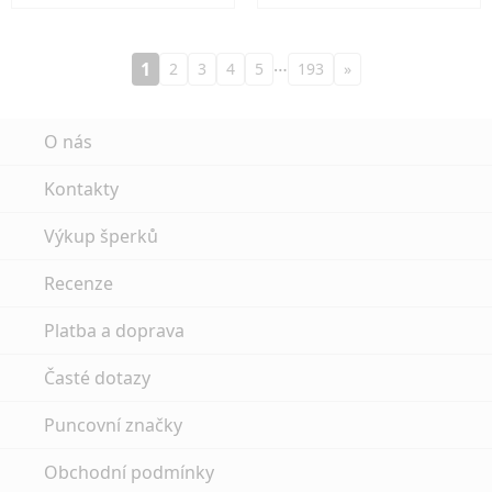
…
1
2
3
4
5
193
»
O nás
Kontakty
Výkup šperků
Recenze
Platba a doprava
Časté dotazy
Puncovní značky
Obchodní podmínky