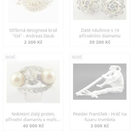
Stříbrná designová brož
Zlaté náušnice s 14
"list" - Andreas Daub
přírodními diamanty
2 200 Kč
39 200 Kč
NOVÉ
NOVÉ
Noblesní zlatý prsten,
Pexider František - Hráč na
přírodní diamanty a mořské
fujaru trombita
perly
40 000 Kč
3 000 Kč