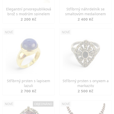
Elegantní prvorepubliková
Stříbrný náhrdelník se
brož s modrým spinelem
smaltovým medailonem
2 200 Kč
2 400 Kč
NOVÉ
NOVÉ
Stříbrný prsten s lapisem
Stříbrný prsten s onyxem a
lazuli
markazity
2 700 Kč
2 500 Kč
NOVÉ
OBJEDNÁNO
NOVÉ