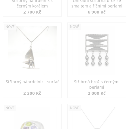
Stříbrný náhrdelník s
Unikátní stříbrná brož se
černým korálem
smaltem a říčními perlami
2 700 Kč
6 900 Kč
NOVÉ
NOVÉ
Stříbrný náhrdelník - surfař
Stříbrná brož s černými
perlami
2 300 Kč
2 000 Kč
NOVÉ
NOVÉ