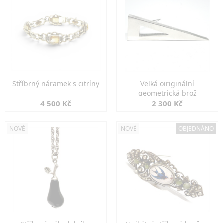
Stříbrný náramek s citríny
Velká oiriginální
geometrická brož
4 500 Kč
2 300 Kč
NOVÉ
NOVÉ
OBJEDNÁNO