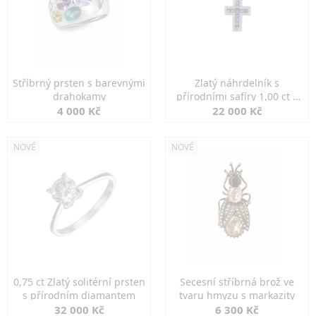
Stříbrný prsten s barevnými
Zlatý náhrdelník s
drahokamy
přírodními safíry 1,00 ct a
diamanty
4 000 Kč
22 000 Kč
NOVÉ
NOVÉ
0,75 ct Zlatý solitérní prsten
Secesní stříbrná brož ve
s přírodním diamantem
tvaru hmyzu s markazity
32 000 Kč
6 300 Kč