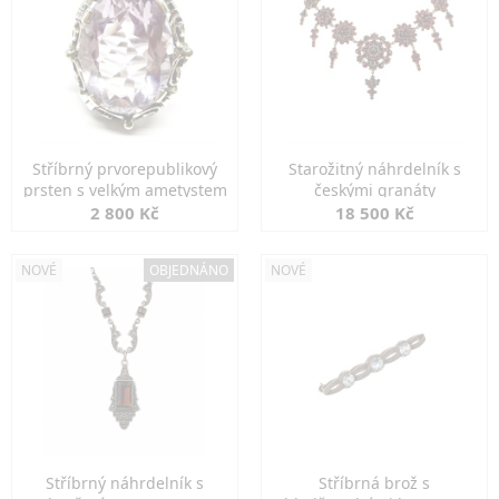
Stříbrný prvorepublikový
Starožitný náhrdelník s
prsten s velkým ametystem
českými granáty
2 800 Kč
18 500 Kč
NOVÉ
OBJEDNÁNO
NOVÉ
Stříbrný náhrdelník s
Stříbrná brož s