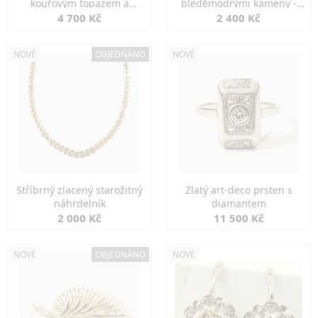
kouřovým topazem a
bleděmodrými kameny -
markazity
jemná elegance
4 700 Kč
2 400 Kč
NOVÉ
OBJEDNÁNO
NOVÉ
Stříbrný zlacený starožitný
Zlatý art-deco prsten s
náhrdelník
diamantem
2 000 Kč
11 500 Kč
NOVÉ
OBJEDNÁNO
NOVÉ