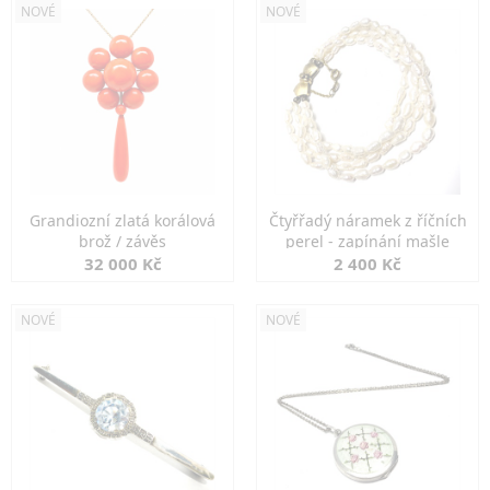
NOVÉ
NOVÉ
Grandiozní zlatá korálová
Čtyřřadý náramek z říčních
brož / závěs
perel - zapínání mašle
32 000 Kč
2 400 Kč
NOVÉ
NOVÉ