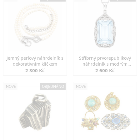
Jemný perlový náhrdelník s
Stříbrný prvorepublikový
dekorativním klíčkem
náhrdelník s modrým
spinelem
2 300 Kč
2 600 Kč
NOVÉ
OBJEDNÁNO
NOVÉ