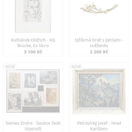
Kulhánek Oldřich - KG
Stříbrná brož s perlami -
Brücke, Ex libris
sněženky
3 100 Kč
2 200 Kč
NOVÉ
NOVÉ
Nemes Endre - Soubor šesti
Petrovický Josef - Hrad
litografií
Karlštejn