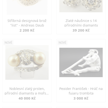
Stříbrná designová brož
Zlaté náušnice s 14
"list" - Andreas Daub
přírodními diamanty
2 200 Kč
39 200 Kč
NOVÉ
NOVÉ
Noblesní zlatý prsten,
Pexider František - Hráč na
přírodní diamanty a mořské
fujaru trombita
perly
40 000 Kč
3 000 Kč