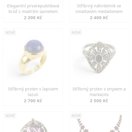
Elegantní prvorepubliková
Stříbrný náhrdelník se
brož s modrým spinelem
smaltovým medailonem
2 200 Kč
2 400 Kč
NOVÉ
NOVÉ
Stříbrný prsten s lapisem
Stříbrný prsten s onyxem a
lazuli
markazity
2 700 Kč
2 500 Kč
NOVÉ
NOVÉ