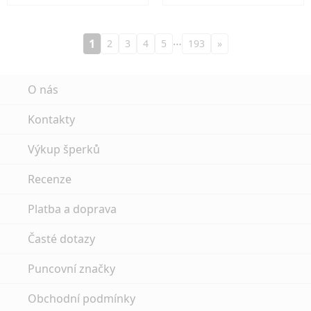
…
1
2
3
4
5
193
»
O nás
Kontakty
Výkup šperků
Recenze
Platba a doprava
Časté dotazy
Puncovní značky
Obchodní podmínky