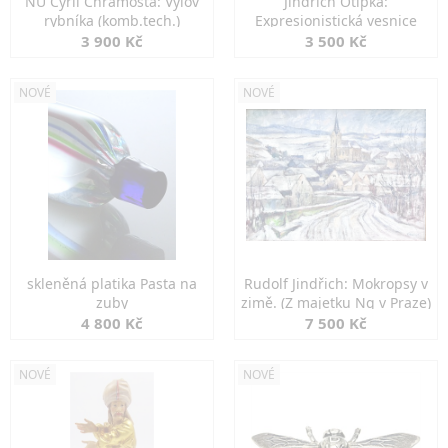
NU Cyril Chramosta: Výlov
Jindřich Otipka:
rybníka (komb.tech.)
Expresionistická vesnice
3 900 Kč
3 500 Kč
NOVÉ
NOVÉ
skleněná platika Pasta na
Rudolf Jindřich: Mokropsy v
zuby
zimě. (Z majetku Ng v Praze)
4 800 Kč
7 500 Kč
NOVÉ
NOVÉ