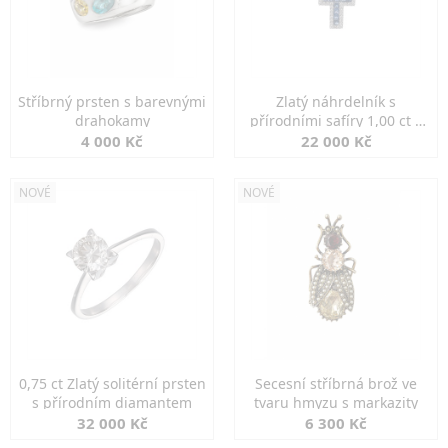
Stříbrný prsten s barevnými
Zlatý náhrdelník s
drahokamy
přírodními safíry 1,00 ct a
diamanty
4 000 Kč
22 000 Kč
NOVÉ
NOVÉ
0,75 ct Zlatý solitérní prsten
Secesní stříbrná brož ve
s přírodním diamantem
tvaru hmyzu s markazity
32 000 Kč
6 300 Kč