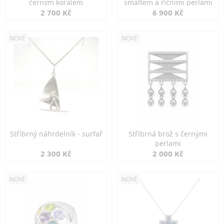
černým korálem
smaltem a říčními perlami
2 700 Kč
6 900 Kč
NOVÉ
NOVÉ
Stříbrný náhrdelník - surfař
Stříbrná brož s černými
perlami
2 300 Kč
2 000 Kč
NOVÉ
NOVÉ