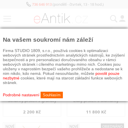
736 646 913
(pondělí - čtvrtek, 13 - 18 hod.)
KATEGORIE
Na vašem soukromí nám záleží
NOVÉ
NOVÉ
Firma STUDIO 1809, s.r.o., používá cookies k optimalizaci
webových stránek prostřednictvím analytických nástrojů, ke zvýšení
bezpečnosti a pro personalizaci doručovaného obsahu v rámci
webových stránek i cíleného marketingu mimo nich. Cookies jsou
uloženy v naprostém bezpečí vašeho prohlížeče a nedostane se k
nim nikdo, kdo nemá. Pokud nesouhlasíte, můžete
povolit pouze
nezbytné
cookies, které mají na starost základní funkce webových
stránek.
Podrobné nastavení
Souhlasím
Stříbrný prsten s granáty
Zlatý prsten s diamanty
2 200 Kč
11 800 Kč
NOVÉ
NOVÉ
OBJEDNÁNO