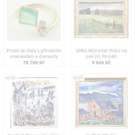
Prsten ze zlata s přírodním
Vilém Wünsche: Práce na
smaragdem a diamanty
poli (XL formát)
78 700 Kč
9 000 Kč
NOVÉ
NOVÉ