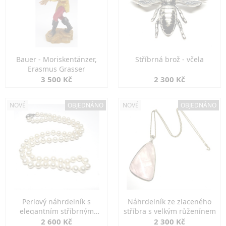
Bauer - Moriskentänzer,
Stříbrná brož - včela
Erasmus Grasser
3 500 Kč
2 300 Kč
NOVÉ
OBJEDNÁNO
NOVÉ
OBJEDNÁNO
Perlový náhrdelník s
Náhrdelník ze zlaceného
elegantním stříbrným
stříbra s velkým růženínem
zapínáním
2 600 Kč
2 300 Kč