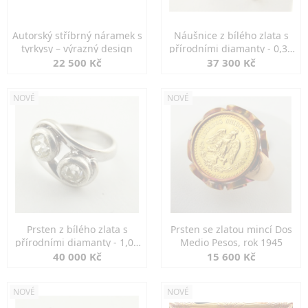
Autorský stříbrný náramek s
Náušnice z bílého zlata s
tyrkysy – výrazný design
přírodními diamanty - 0,30
ct
22 500 Kč
37 300 Kč
NOVÉ
NOVÉ
Prsten z bílého zlata s
Prsten se zlatou mincí Dos
přírodními diamanty - 1,00
Medio Pesos, rok 1945
ct
40 000 Kč
15 600 Kč
NOVÉ
NOVÉ