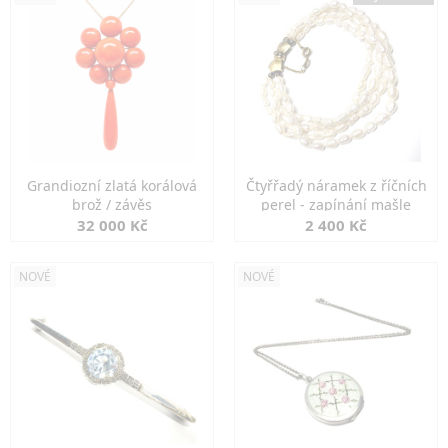
Grandiozní zlatá korálová
Čtyřřadý náramek z říčních
brož / závěs
perel - zapínání mašle
32 000 Kč
2 400 Kč
NOVÉ
NOVÉ