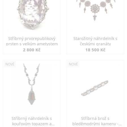
Stříbrný prvorepublikový
Starožitný náhrdelník s
prsten s velkým ametystem
českými granáty
2 800 Kč
18 500 Kč
NOVÉ
NOVÉ
Stříbrný náhrdelník s
Stříbrná brož s
kouřovým topazem a
bleděmodrými kameny -