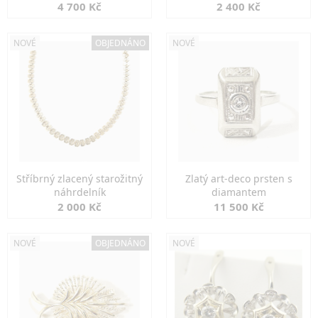
markazity
jemná elegance
4 700 Kč
2 400 Kč
NOVÉ
OBJEDNÁNO
NOVÉ
Stříbrný zlacený starožitný
Zlatý art-deco prsten s
náhrdelník
diamantem
2 000 Kč
11 500 Kč
NOVÉ
OBJEDNÁNO
NOVÉ