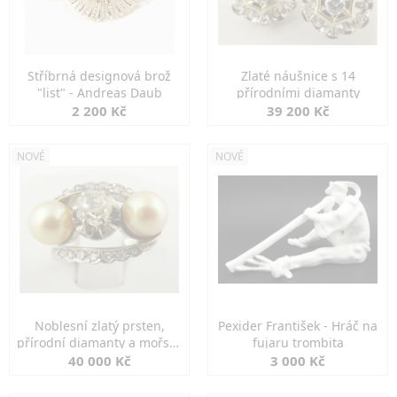
Stříbrná designová brož
Zlaté náušnice s 14
"list" - Andreas Daub
přírodními diamanty
2 200 Kč
39 200 Kč
NOVÉ
NOVÉ
Noblesní zlatý prsten,
Pexider František - Hráč na
přírodní diamanty a mořské
fujaru trombita
perly
40 000 Kč
3 000 Kč