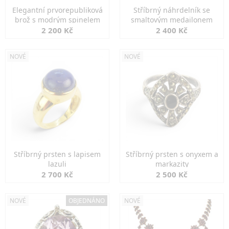
Elegantní prvorepubliková
Stříbrný náhrdelník se
brož s modrým spinelem
smaltovým medailonem
2 200 Kč
2 400 Kč
NOVÉ
NOVÉ
Stříbrný prsten s lapisem
Stříbrný prsten s onyxem a
lazuli
markazity
2 700 Kč
2 500 Kč
NOVÉ
OBJEDNÁNO
NOVÉ