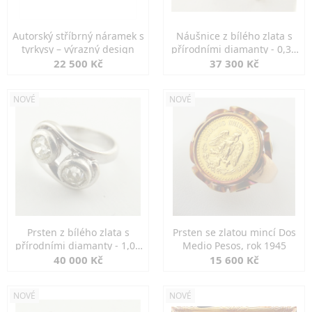
Autorský stříbrný náramek s
Náušnice z bílého zlata s
tyrkysy – výrazný design
přírodními diamanty - 0,30
ct
22 500 Kč
37 300 Kč
NOVÉ
NOVÉ
Prsten z bílého zlata s
Prsten se zlatou mincí Dos
přírodními diamanty - 1,00
Medio Pesos, rok 1945
ct
40 000 Kč
15 600 Kč
NOVÉ
NOVÉ