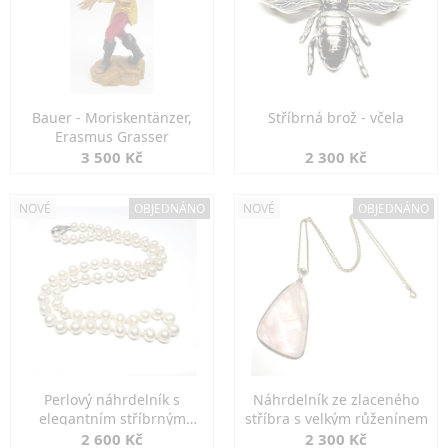
Bauer - Moriskentänzer,
Stříbrná brož - včela
Erasmus Grasser
3 500 Kč
2 300 Kč
NOVÉ
OBJEDNÁNO
NOVÉ
OBJEDNÁNO
Perlový náhrdelník s
Náhrdelník ze zlaceného
elegantním stříbrným
stříbra s velkým růženínem
zapínáním
2 600 Kč
2 300 Kč