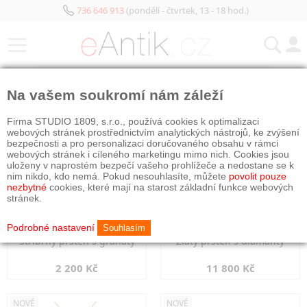
736 646 913
(pondělí - čtvrtek, 13 - 18 hod.)
KATEGORIE
Na vašem soukromí nám záleží
NOVÉ
NOVÉ
Firma STUDIO 1809, s.r.o., používá cookies k optimalizaci
webových stránek prostřednictvím analytických nástrojů, ke zvýšení
bezpečnosti a pro personalizaci doručovaného obsahu v rámci
webových stránek i cíleného marketingu mimo nich. Cookies jsou
uloženy v naprostém bezpečí vašeho prohlížeče a nedostane se k
nim nikdo, kdo nemá. Pokud nesouhlasíte, můžete
povolit pouze
nezbytné
cookies, které mají na starost základní funkce webových
stránek.
Podrobné nastavení
Souhlasím
Stříbrný prsten s granáty
Zlatý prsten s diamanty
2 200 Kč
11 800 Kč
NOVÉ
NOVÉ