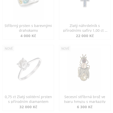
Stříbrný prsten s barevnými
Zlatý náhrdelník s
drahokamy
přírodními safíry 1,00 ct a
diamanty
4 000 Kč
22 000 Kč
NOVÉ
NOVÉ
0,75 ct Zlatý solitérní prsten
Secesní stříbrná brož ve
s přírodním diamantem
tvaru hmyzu s markazity
32 000 Kč
6 300 Kč