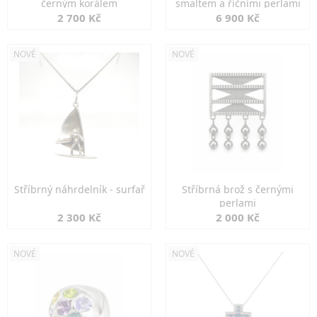
černým korálem
smaltem a říčními perlami
2 700 Kč
6 900 Kč
NOVÉ
NOVÉ
Stříbrný náhrdelník - surfař
Stříbrná brož s černými
perlami
2 300 Kč
2 000 Kč
NOVÉ
NOVÉ