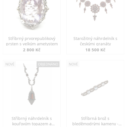
Stříbrný prvorepublikový
Starožitný náhrdelník s
prsten s velkým ametystem
českými granáty
2 800 Kč
18 500 Kč
NOVÉ
OBJEDNÁNO
NOVÉ
Stříbrný náhrdelník s
Stříbrná brož s
kouřovým topazem a
bleděmodrými kameny -