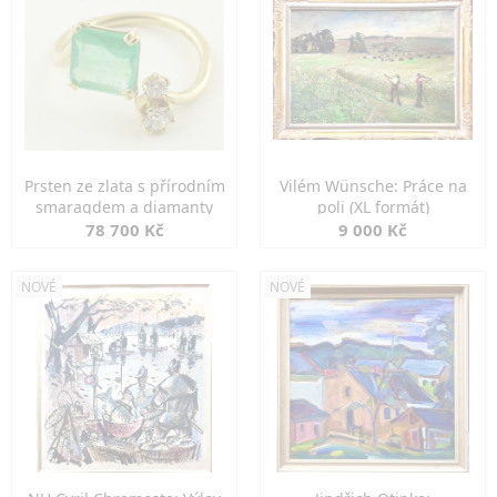
Prsten ze zlata s přírodním
Vilém Wünsche: Práce na
smaragdem a diamanty
poli (XL formát)
78 700 Kč
9 000 Kč
NOVÉ
NOVÉ