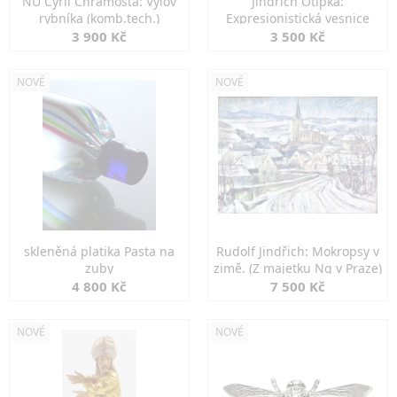
NU Cyril Chramosta: Výlov
Jindřich Otipka:
rybníka (komb.tech.)
Expresionistická vesnice
3 900 Kč
3 500 Kč
NOVÉ
NOVÉ
skleněná platika Pasta na
Rudolf Jindřich: Mokropsy v
zuby
zimě. (Z majetku Ng v Praze)
4 800 Kč
7 500 Kč
NOVÉ
NOVÉ