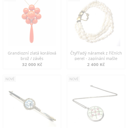
Grandiozní zlatá korálová
Čtyřřadý náramek z říčních
brož / závěs
perel - zapínání mašle
32 000 Kč
2 400 Kč
NOVÉ
NOVÉ