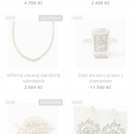
markazity
jemná elegance
4 700 Kč
2 400 Kč
NOVÉ
OBJEDNÁNO
NOVÉ
Stříbrný zlacený starožitný
Zlatý art-deco prsten s
náhrdelník
diamantem
2 000 Kč
11 500 Kč
NOVÉ
OBJEDNÁNO
NOVÉ