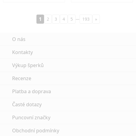
…
1
2
3
4
5
193
»
O nás
Kontakty
Výkup šperků
Recenze
Platba a doprava
Časté dotazy
Puncovní značky
Obchodní podmínky