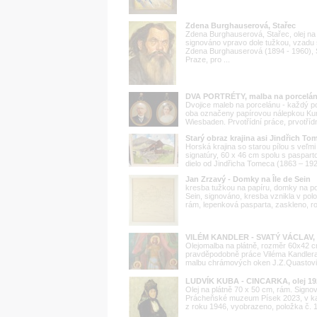
Zdena Burghauserová, Stařec
Zdena Burghauserová, Stařec, olej na
signováno vpravo dole tužkou, vzadu š
Zdena Burghauserová (1894 - 1960), 
Praze, pro ...
DVA PORTRÉTY, malba na porcelánu
Dvojice maleb na porcelánu - každý p
oba označeny papírovou nálepkou Kunst
Wiesbaden. Prvotřídní práce, prvotřídní
Starý obraz krajina asi Jindřich To
Horská krajina so starou pílou s veľmi
signatúry, 60 x 46 cm spolu s paspar
dielo od Jindřicha Tomeca (1863 – 19
Jan Zrzavý - Domky na Île de Sein
kresba tužkou na papíru, domky na po
Sein, signováno, kresba vznikla v polo
rám, lepenková pasparta, zaskleno, ro
VILÉM KANDLER - SVATÝ VÁCLAV, o
Olejomalba na plátně, rozměr 60x42 c
pravděpodobně práce Viléma Kandlera 
malbu chrámových oken J.Z.Quastovi (v
LUDVÍK KUBA - CINCARKA, olej 19
Olej na plátně 70 x 50 cm, rám. Signo
Prácheňské muzeum Písek 2023, v kata
z roku 1946, vyobrazeno, položka č. 1