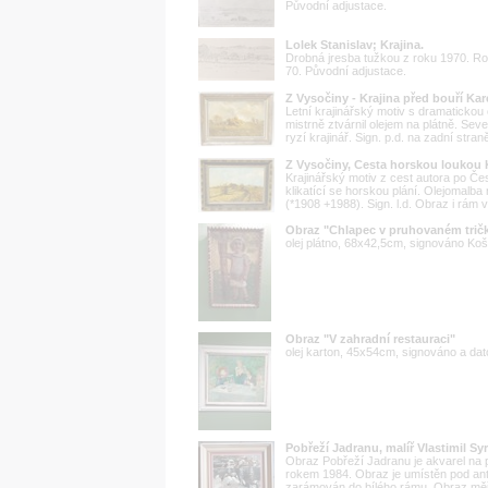
Původní adjustace.
Lolek Stanislav; Krajina.
Drobná jresba tužkou z roku 1970. R
70. Původní adjustace.
Z Vysočiny - Krajina před bouří Ka
Letní krajinářský motiv s dramatickou
mistrně ztvárnil olejem na plátně. S
ryzí krajinář. Sign. p.d. na zadní stran
Z Vysočiny, Cesta horskou loukou 
Krajinářský motiv z cest autora po Č
klikatící se horskou plání. Olejomalb
(*1908 +1988). Sign. l.d. Obraz i rám 
Obraz "Chlapec v pruhovaném trič
olej plátno, 68x42,5cm, signováno Ko
Obraz "V zahradní restauraci"
olej karton, 45x54cm, signováno a da
Pobřeží Jadranu, malíř Vlastimil Syr
Obraz Pobřeží Jadranu je akvarel na 
rokem 1984. Obraz je umístěn pod ant
zarámován do bílého rámu. Obraz měří