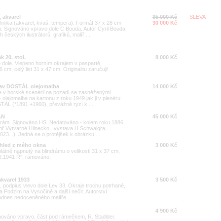
 akvarel
35 000 Kč
SLEVA
nika (akvarel, kvaš, tempera). Formát 37 x 28 cm
30 000 Kč
. Signováno vpravo dole C Bouda. Autor Cyril Bouda
českých ilustrátorů, grafiků, malíř ...
k 20. stol.
8 000 Kč
 dole. Vlepeno horním okrajem v paspartě,
cm, celý list 31 x 47 cm. Originalitu zaručuji!
slav DOSTÁL olejomalba
14 000 Kč
 se v horské scenérii na pozadí se zasněženými
- olejomalba na kartonu z roku 1949 jak ji v plenéru
TÁL (*1891 +1960), převážně ryzí k ...
ÁN
45 000 Kč
, rám. Signováno HS. Nedatováno - kolem roku 1886.
př Výtvarné Hlinecko . výstava H.Schwaigra,
23...). Jedná se o protějšek k obrázku ...
hled z mého okna
3 000 Kč
átně napnutý na blindrámu o velikosti 31 x 37 cm,
2.1941 Ř”, rámováno.
kvarel 1933
3 500 Kč
, podpius vlevo dole Lev 33. Okraje trochu potrhané,
ra Podzim na Vysočině a další nečit. Autorství
dodnes nedoceněného malíře.
4 900 Kč
gnováno vpravo, část pod rámečkem, R. Stadlder.