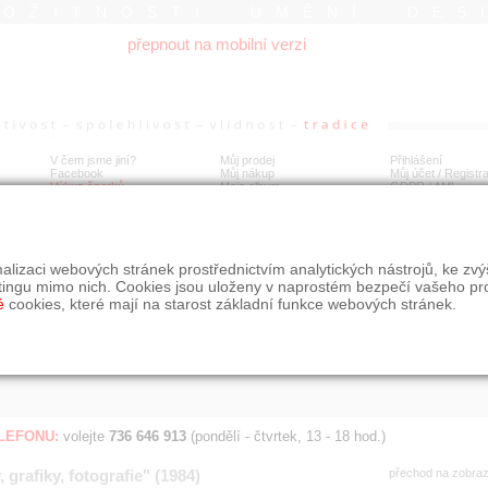
ROŽITNOSTI UMĚNÍ DES
přepnout na mobilní verzi
V čem jsme jiní?
Můj prodej
Přihlášení
Facebook
Můj nákup
Můj účet / Registr
Výkup šperků
Moje album
GDPR
/
AML
Jen poslední d
Í
alizaci webových stránek prostřednictvím analytických nástrojů, ke zv
BDOBÍ
STÁŘÍ NABÍDKY
ŘAZENÍ
SLE
tingu mimo nich. Cookies jsou uloženy v naprostém bezpečí vašeho pr
všechno
nejnovější napřed
je
é
cookies, které mají na starost základní funkce webových stránek.
jen poslední den
podle cen sestupně
jen poslední týden
jen poslední měsíc
ELEFONU:
volejte
736 646 913
(pondělí - čtvrtek, 13 - 18 hod.)
 grafiky, fotografie" (1984)
přechod na zobra