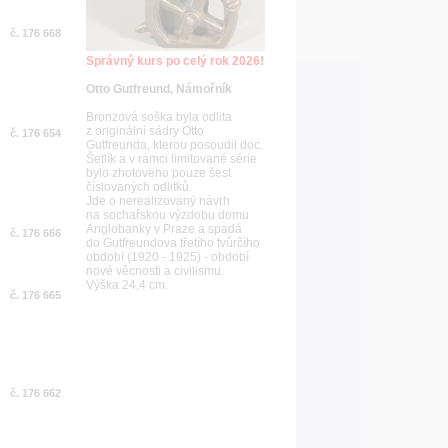
č. 176 668
Správný kurs po celý rok 2026!
Otto Gutfreund, Námořník
Bronzová soška byla odlita
z originální sádry Otto
č. 176 654
Gutfreunda, kterou posoudil doc.
Šetlík a v rámci limitované série
bylo zhotoveno pouze šest
číslovaných odlitků.
Jde o nerealizovaný návrh
na sochařskou výzdobu domu
Anglobanky v Praze a spadá
č. 176 666
do Gutfreundova třetího tvůrčího
období (1920 - 1925) - období
nové věcnosti a civilismu.
Výška 24,4 cm.
č. 176 665
č. 176 662