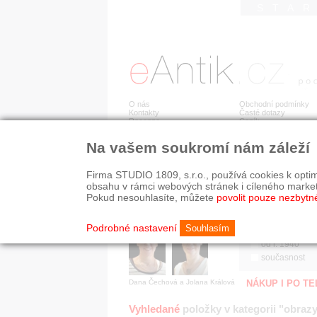
STA
O nás
Obchodní podmínky
Kontakty
Časté dotazy
Recenze
Ceník
Na vašem soukromí nám záleží
Jsme prověřená firma
RYCHLÉ HLEDÁN
V oboru působíme 22 let!
Firma STUDIO 1809, s.r.o., používá cookies k optim
Zákazníci u nás oceňují:
HISTORICKÉ O
obsahu v rámci webových stránek i cíleného marke
■ odborné zázemí
všechno
Pokud nesouhlasíte, můžete
povolit pouze nezbytn
■ bezpečné prostředí
před r. 1800
■ přátelskou atmosféru
19. stol.
Podrobné nastavení
Souhlasím
1890-1940
od r. 1940
současnost
Dana Čechová a Jolana Králová
NÁKUP I PO T
Vyhledané
položky v kategorii "obrazy,