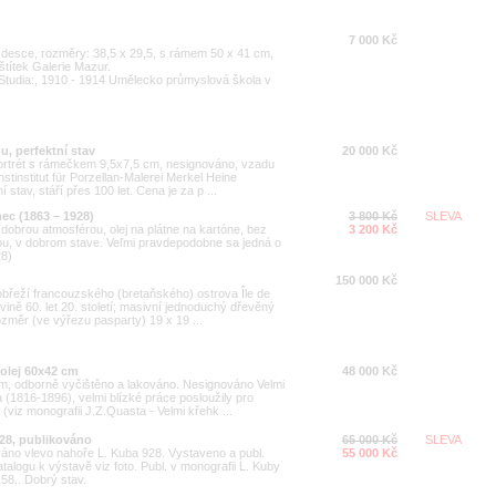
7 000 Kč
 desce, rozměry: 38,5 x 29,5, s rámem 50 x 41 cm,
títek Galerie Mazur.
Studia:, 1910 - 1914 Umělecko průmyslová škola v
, perfektní stav
20 000 Kč
ortrét s rámečkem 9,5x7,5 cm, nesignováno, vzadu
institut für Porzellan-Malerei Merkel Heine
 stav, stáří přes 100 let. Cena je za p ...
mec (1863 – 1928)
3 800 Kč
SLEVA
 dobrou atmosférou, olej na plátne na kartóne, bez
3 200 Kč
tou, v dobrom stave. Veľmi pravdepodobne sa jedná o
28)
150 000 Kč
břeží francouzského (bretaňského) ostrova Île de
vině 60. let 20. století; masivní jednoduchý dřevěný
změr (ve výřezu pasparty) 19 x 19 ...
lej 60x42 cm
48 000 Kč
m, odborně vyčištěno a lakováno. Nesignováno Velmi
(1816-1896), velmi blízké práce posloužily pro
iz monografii J.Z.Quasta - Velmi křehk ...
28, publikováno
65 000 Kč
SLEVA
váno vlevo nahoře L. Kuba 928. Vystaveno a publ.
55 000 Kč
logu k výstavě viz foto. Publ. v monografii L. Kuby
58.. Dobrý stav.