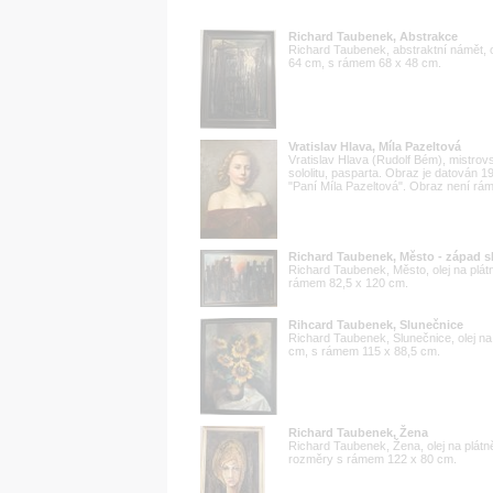
Richard Taubenek, Abstrakce
Richard Taubenek, abstraktní námět, o
64 cm, s rámem 68 x 48 cm.
Vratislav Hlava, Míla Pazeltová
Vratislav Hlava (Rudolf Bém), mistrov
sololitu, pasparta. Obraz je datován 1
"Paní Míla Pazeltová". Obraz není rám
Richard Taubenek, Město - západ s
Richard Taubenek, Město, olej na plá
rámem 82,5 x 120 cm.
Rihcard Taubenek, Slunečnice
Richard Taubenek, Slunečnice, olej n
cm, s rámem 115 x 88,5 cm.
Richard Taubenek, Žena
Richard Taubenek, Žena, olej na plátn
rozměry s rámem 122 x 80 cm.