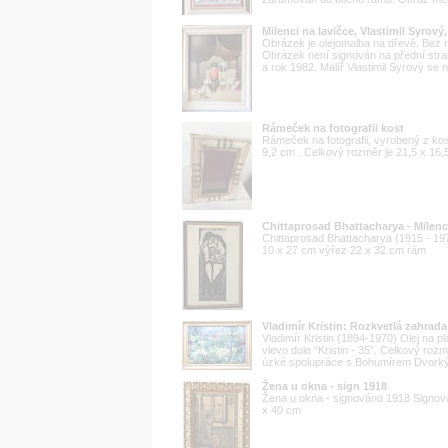
Milenci na lavičce, Vlastimil Syrový,
Obrázek je olejomalba na dřevě. Bez 
Obrázek není signován na přední stra
a rok 1982. Malíř Vlastimil Syrový se n
Rámeček na fotografii kost
Rámeček na fotografii, vyrobený z kos
9,2 cm . Celkový rozměr je 21,5 x 16,
Chittaprosad Bhattacharya - Milenc
Chittaprosad Bhattacharya (1915 - 1978
10 x 27 cm výřez 22 x 32 cm rám
Vladimír Kristin: Rozkvetlá zahrada
Vladimír Kristin (1894-1970) Olej na p
vlevo dole “Kristin - 35”. Celkový ro
úzké spolupráce s Bohumírem Dvorkým.
Žena u okna - sign 1918
Žena u okna - signováno 1918 Signová
x 40 cm