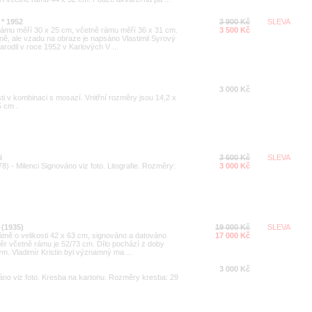
 * 1952
3 900 Kč
SLEVA
rámu měří 30 x 25 cm, včetně rámu měří 36 x 31 cm.
3 500 Kč
ně, ale vzadu na obraze je napsáno Vlastimil Syrový
arodil v roce 1952 v Karlových V ...
3 000 Kč
ti v kombinaci s mosazí. Vnitřní rozměry jsou 14,2 x
5 cm .
i
3 600 Kč
SLEVA
) - Milenci Signováno viz foto. Litografie. Rozměry:
3 000 Kč
 (1935)
19 000 Kč
SLEVA
látně o velikosti 42 x 63 cm, signováno a datováno
17 000 Kč
změr včetně rámu je 52/73 cm. Dílo pochází z doby
 Vladimír Kristin byl významný ma ...
3 000 Kč
no viz foto. Kresba na kartonu. Rozměry kresba: 29