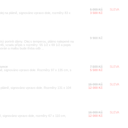
5 000 Kč
SLEVA
lej na plátně, signováno vpravo dole, rozměry 83 x
3 500 Kč
9 900 Kč
ský portrét dámy. Olej s temperou, plátno nalepené na
946, vzadu přípis s rozměry: 55 1/2 x 69 1/2 a popis
ován a malbu bude třeba odb ...
lunce
7 500 Kč
SLEVA
tně, signováno vpravo dole. Rozměry 97 x 135 cm, s
5 500 Kč
15 000 Kč
SLEVA
a plátně, signováno vpravo dole. Rozměry 131 x 104
12 000 Kč
16 000 Kč
SLEVA
ě, signováno vpravo dole, rozměry 67 x 110 cm,
12 000 Kč