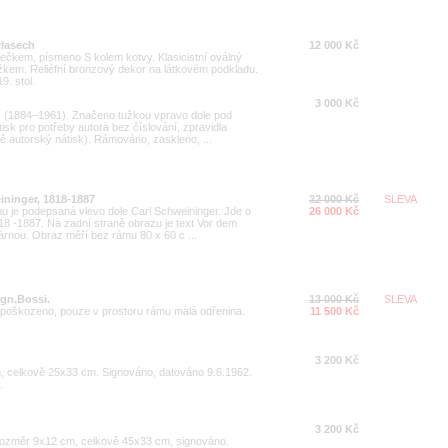
vlasech
12 000 Kč
ečkem, písmeno S kolem kotvy. Klasicistní oválný
em. Reliéfní bronzový dekor na látkovém podkladu.
. stol.
3 000 Kč
C (1884–1961). Značeno tužkou vpravo dole pod
otisk pro potřeby autora bez číslování, zpravidla
ě autorský nátisk). Rámováno, zaskleno, ...
ininger, 1818-1887
32 000 Kč
SLEVA
u je podepsaná vlevo dole Carl Schweininger. Jde o
26 000 Kč
818 -1887. Na zadní straně obrazu je text Vor dem
árnou. Obraz měří bez rámu 80 x 60 c ...
ign.Bossi.
13 000 Kč
SLEVA
epoškozeno, pouze v prostoru rámu malá odřenina.
11 500 Kč
3 200 Kč
 celkově 25x33 cm. Signováno, datováno 9.6.1962.
.
3 200 Kč
 Rozměr 9x12 cm, celkově 45x33 cm, signováno.