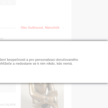
IGN
Otto Gutfreund, Námořník
ace
en
ýšení bezpečnosti a pro personalizaci doručovaného
VY
ohlížeče a nedostane se k nim nikdo, kdo nemá.
n slevy
zení
GALERIE