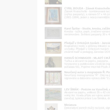
CYRIL BOUDA - Zámek Kratochvíle,
Zámek Kratochvíle - kombinovaná tech
(výřez pasparty), s rámem 57 x 44 cm
(1901-1984), jeden z nejvýznamnějších 
Karel Špillar - Studie, kresba, začáte
Kresba - tužka, papír, značeno vpravo
nerámováno. Světlost pasparty 30 x 46 
Předjaří v Orlických horách - Jaro
Krajinářský motiv s pěšinou klikatící
vrcholky. Předjaří v Orlických horách 
ztvárnil malíř a pedagog Jaroslav DOS
HANUŠ SCHWAIGER - MLADÝ CIK
Tužka a akvarel na papíru, pasparta 
Vystaveno a publikováno vícekrát (na
pořádala NG, Pojďme mezi lidi Písek 20
Neurčený autor s mogramem Ř: Po
Neurčený monogramista “Ř”. Olej na pl
signováno a datováno vpravo dole “2.
LEV ŠIMÁK - Podzim na Vysočině, a
Akvarel na papíru, velikost 35 x 42 cm
volný list. Vzadu přípis asi rukou auto
zaručuji, typická práce Lva Šimáka, 
Miniatura
Dekorativní portrét muže na kosti, si