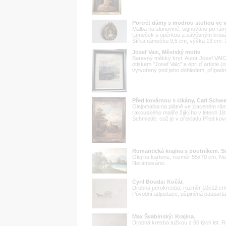
Portrét dámy s modrou stuhou ve 
Malba na slonovině, signováno po rám
rámeček s opěrkou a závěsným kroužk
Šířka rámečku 9,5 cm, výška 13 cm. 19
Josef Vaic, Městský motiv
Barevný měkký kryt. Autor Josef VAI
otiskem "Josef Vaic" a épr. d´artiste (
vytvořený pod jeho dohledem, případn
Před kovárnou s cikány, Carl Schwe
Olejomalba na plátně ve zlaceném rám
rakouského malíře žijícího v letech 1
Schmiede, což je v překladu Před kov
Romantická krajina s poutníkem. S
Olej na kartonu, rozměr 55x70 cm. N
Nerámováno.
Cyril Bouda: Kočár.
Drobná perokresba, rozměr 10x12 cm,
Původní adjustace, ušpiněná pasparta
Max Švabinský: Krajina.
Drobná kresba tužkou z 60.tých let.