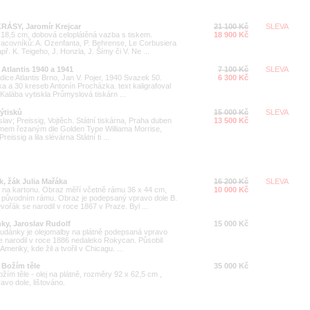
RÁSY, Jaromír Krejcar
21 100 Kč
SLEVA
18,5 cm, dobová celoplátěná vazba s tiskem.
18 900 Kč
acovníků: A. Ozenfanta, P. Behrense, Le Corbusiera
. K. Teigeho, J. Honzla, J. Šímy či V. Ne ...
 Atlantis 1940 a 1941
7 100 Kč
SLEVA
ce Atlantis Brno, Jan V. Pojer, 1940 Svazek 50.
6 300 Kč
ka a 30 kreseb Antonín Procházka. text kaligrafoval
alába vytiskla Průmyslová tiskárn ...
výtisků
15 000 Kč
SLEVA
av; Preissig, Vojtěch. Státní tiskárna, Praha duben
13 500 Kč
ísmem řezaným dle Golden Type Williama Morrise,
issig a lila slévárna Státní ti ...
, žák Julia Mařáka
16 200 Kč
SLEVA
 na kartonu. Obraz měří včetně rámu 36 x 44 cm,
10 000 Kč
v původním rámu. Obraz je podepsaný vpravo dole B.
řák se narodil v roce 1867 v Praze. Byl ...
ky, Jaroslav Rudolf
15 000 Kč
udánky je olejomalby na plátně podepsaná vpravo
 se narodil v roce 1886 nedaleko Rokycan. Působil
meriky, kde žil a tvořil v Chicagu. ...
 Božím těle
35 000 Kč
m těle - olej na plátně, rozměry 92 x 62,5 cm ,
vo dole, lištováno.