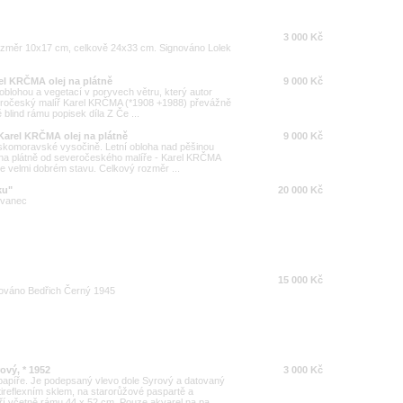
3 000 Kč
ozměr 10x17 cm, celkově 24x33 cm. Signováno Lolek
rel KRČMA olej na plátně
9 000 Kč
 oblohou a vegetací v poryvech větru, který autor
everočeský malíř Karel KRČMA (*1908 +1988) převážně
ě blind rámu popisek díla Z Če ...
Karel KRČMA olej na plátně
9 000 Kč
eskomoravské vysočině. Letní obloha nad pěšinou
a na plátně od severočeského malíře - Karel KRČMA
ve velmi dobrém stavu. Celkový rozměr ...
ku"
20 000 Kč
švanec
15 000 Kč
továno Bedřich Černý 1945
ový, * 1952
3 000 Kč
papíře. Je podepsaný vlevo dole Syrový a datovaný
ireflexním sklem, na starorůžové paspartě a
 včetně rámu 44 x 52 cm. Pouze akvarel na pa ...