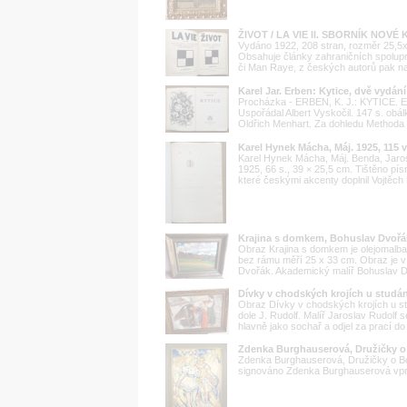
ŽIVOT / LA VIE II. SBORNÍK NOVÉ K
Vydáno 1922, 208 stran, rozměr 25,5x
Obsahuje články zahraničních spolupr
či Man Raye, z českých autorů pak např
Karel Jar. Erben: Kytice, dvě vydání
Procházka - ERBEN, K. J.: KYTICE. Edi
Uspořádal Albert Vyskočil. 147 s. obál
Oldřich Menhart. Za dohledu Methoda K
Karel Hynek Mácha, Máj. 1925, 115 
Karel Hynek Mácha, Máj. Benda, Jarosl
1925, 66 s., 39 × 25,5 cm. Tištěno p
které českými akcenty doplnil Vojtěch Pre
Krajina s domkem, Bohuslav Dvořák
Obraz Krajina s domkem je olejomalba
bez rámu měří 25 x 33 cm. Obraz je 
Dvořák. Akademický malíř Bohuslav Dvo
Dívky v chodských krojích u studán
Obraz Dívky v chodských krojích u st
dole J. Rudolf. Malíř Jaroslav Rudolf
hlavně jako sochař a odjel za prací do A
Zdenka Burghauserová, Družičky o
Zdenka Burghauserová, Družičky o Boží
signováno Zdenka Burghauserová vpra