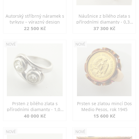
Autorský stříbrný náramek s
Náušnice z bílého zlata s
tyrkysy – výrazný design
přírodními diamanty - 0,30
ct
22 500 Kč
37 300 Kč
NOVÉ
NOVÉ
Prsten z bílého zlata s
Prsten se zlatou mincí Dos
přírodními diamanty - 1,00
Medio Pesos, rok 1945
ct
40 000 Kč
15 600 Kč
NOVÉ
NOVÉ