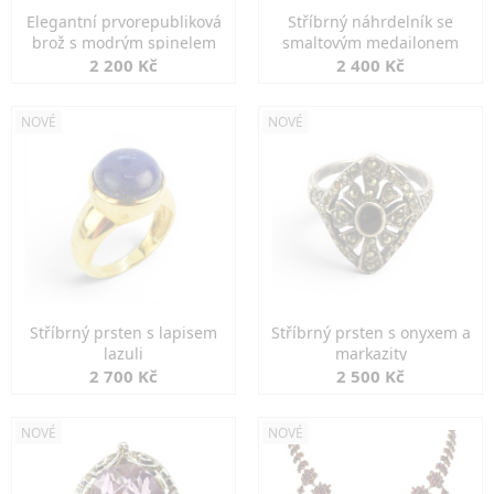
Elegantní prvorepubliková
Stříbrný náhrdelník se
brož s modrým spinelem
smaltovým medailonem
2 200 Kč
2 400 Kč
NOVÉ
NOVÉ
Stříbrný prsten s lapisem
Stříbrný prsten s onyxem a
lazuli
markazity
2 700 Kč
2 500 Kč
NOVÉ
NOVÉ