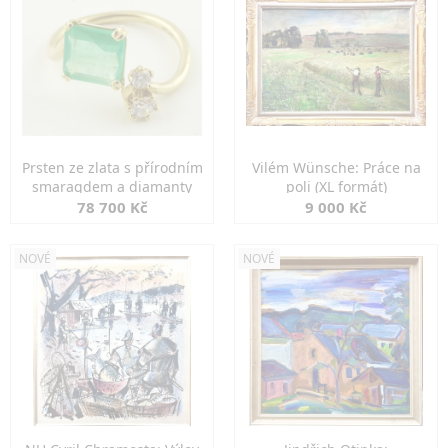
Prsten ze zlata s přírodním
Vilém Wünsche: Práce na
smaragdem a diamanty
poli (XL formát)
78 700 Kč
9 000 Kč
NOVÉ
NOVÉ