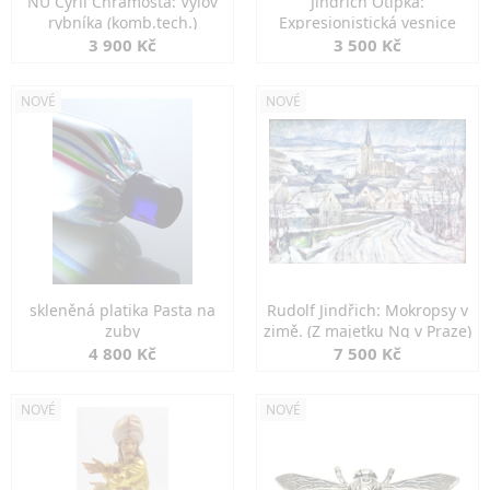
NU Cyril Chramosta: Výlov
Jindřich Otipka:
rybníka (komb.tech.)
Expresionistická vesnice
3 900 Kč
3 500 Kč
NOVÉ
NOVÉ
skleněná platika Pasta na
Rudolf Jindřich: Mokropsy v
zuby
zimě. (Z majetku Ng v Praze)
4 800 Kč
7 500 Kč
NOVÉ
NOVÉ