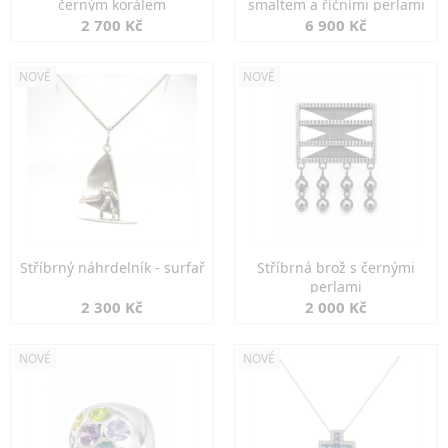
černým korálem
smaltem a říčními perlami
2 700 Kč
6 900 Kč
NOVÉ
NOVÉ
Stříbrný náhrdelník - surfař
Stříbrná brož s černými
perlami
2 300 Kč
2 000 Kč
NOVÉ
NOVÉ