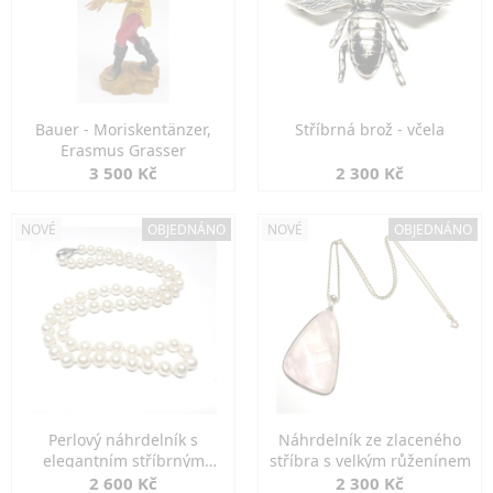
Bauer - Moriskentänzer,
Stříbrná brož - včela
Erasmus Grasser
3 500 Kč
2 300 Kč
NOVÉ
OBJEDNÁNO
NOVÉ
OBJEDNÁNO
Perlový náhrdelník s
Náhrdelník ze zlaceného
elegantním stříbrným
stříbra s velkým růženínem
zapínáním
2 600 Kč
2 300 Kč