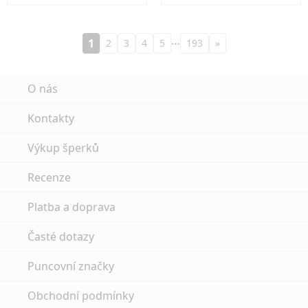
…
1
2
3
4
5
193
»
O nás
Kontakty
Výkup šperků
Recenze
Platba a doprava
Časté dotazy
Puncovní značky
Obchodní podmínky