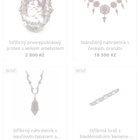
Stříbrný prvorepublikový
Starožitný náhrdelník s
prsten s velkým ametystem
českými granáty
2 800 Kč
18 500 Kč
NOVÉ
NOVÉ
Stříbrný náhrdelník s
Stříbrná brož s
kouřovým topazem a
bleděmodrými kameny -