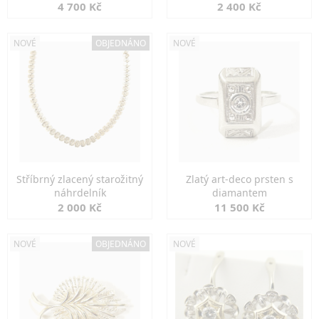
markazity
jemná elegance
4 700 Kč
2 400 Kč
NOVÉ
OBJEDNÁNO
NOVÉ
Stříbrný zlacený starožitný
Zlatý art-deco prsten s
náhrdelník
diamantem
2 000 Kč
11 500 Kč
NOVÉ
OBJEDNÁNO
NOVÉ