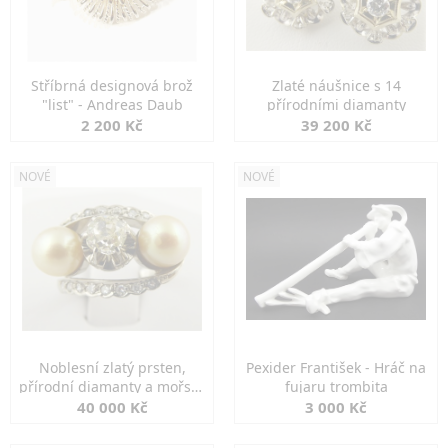
Stříbrná designová brož
Zlaté náušnice s 14
"list" - Andreas Daub
přírodními diamanty
2 200 Kč
39 200 Kč
NOVÉ
NOVÉ
Noblesní zlatý prsten,
Pexider František - Hráč na
přírodní diamanty a mořské
fujaru trombita
perly
40 000 Kč
3 000 Kč