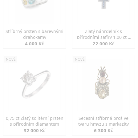
Stříbrný prsten s barevnými
Zlatý náhrdelník s
drahokamy
přírodními safíry 1,00 ct a
diamanty
4 000 Kč
22 000 Kč
NOVÉ
NOVÉ
0,75 ct Zlatý solitérní prsten
Secesní stříbrná brož ve
s přírodním diamantem
tvaru hmyzu s markazity
32 000 Kč
6 300 Kč