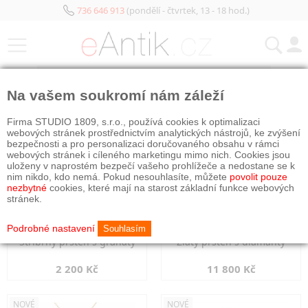
736 646 913
(pondělí - čtvrtek, 13 - 18 hod.)
KATEGORIE
Na vašem soukromí nám záleží
NOVÉ
NOVÉ
Firma STUDIO 1809, s.r.o., používá cookies k optimalizaci
webových stránek prostřednictvím analytických nástrojů, ke zvýšení
bezpečnosti a pro personalizaci doručovaného obsahu v rámci
webových stránek i cíleného marketingu mimo nich. Cookies jsou
uloženy v naprostém bezpečí vašeho prohlížeče a nedostane se k
nim nikdo, kdo nemá. Pokud nesouhlasíte, můžete
povolit pouze
nezbytné
cookies, které mají na starost základní funkce webových
stránek.
Podrobné nastavení
Souhlasím
Stříbrný prsten s granáty
Zlatý prsten s diamanty
2 200 Kč
11 800 Kč
NOVÉ
NOVÉ