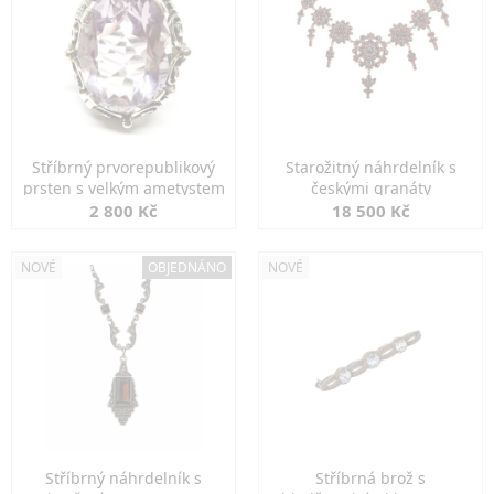
Stříbrný prvorepublikový
Starožitný náhrdelník s
prsten s velkým ametystem
českými granáty
2 800 Kč
18 500 Kč
NOVÉ
OBJEDNÁNO
NOVÉ
Stříbrný náhrdelník s
Stříbrná brož s