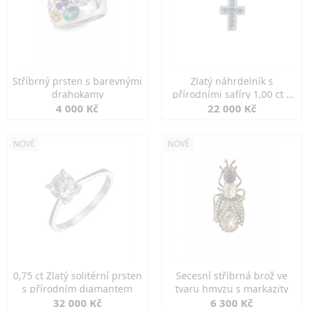
Stříbrný prsten s barevnými
Zlatý náhrdelník s
drahokamy
přírodními safíry 1,00 ct a
diamanty
4 000 Kč
22 000 Kč
NOVÉ
NOVÉ
0,75 ct Zlatý solitérní prsten
Secesní stříbrná brož ve
s přírodním diamantem
tvaru hmyzu s markazity
32 000 Kč
6 300 Kč