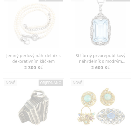
Jemný perlový náhrdelník s
Stříbrný prvorepublikový
dekorativním klíčkem
náhrdelník s modrým
spinelem
2 300 Kč
2 600 Kč
NOVÉ
OBJEDNÁNO
NOVÉ