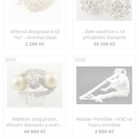
Stříbrná designová brož
Zlaté náušnice s 14
"list" - Andreas Daub
přírodními diamanty
2 200 Kč
39 200 Kč
NOVÉ
NOVÉ
Noblesní zlatý prsten,
Pexider František - Hráč na
přírodní diamanty a mořské
fujaru trombita
perly
40 000 Kč
3 000 Kč