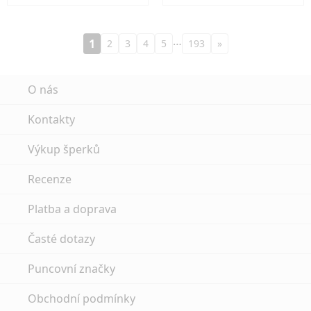
…
1
2
3
4
5
193
»
O nás
Kontakty
Výkup šperků
Recenze
Platba a doprava
Časté dotazy
Puncovní značky
Obchodní podmínky