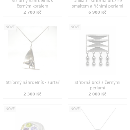
Stříbrný náhrdelník s
Unikátní stříbrná brož se
černým korálem
smaltem a říčními perlami
2 700 Kč
6 900 Kč
NOVÉ
NOVÉ
Stříbrný náhrdelník - surfař
Stříbrná brož s černými
perlami
2 300 Kč
2 000 Kč
NOVÉ
NOVÉ