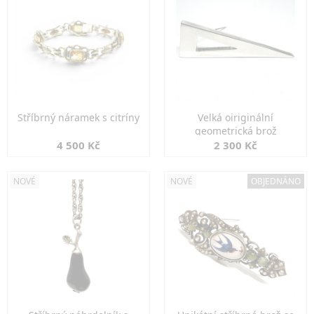
Stříbrný náramek s citríny
Velká oiriginální
geometrická brož
4 500 Kč
2 300 Kč
NOVÉ
NOVÉ
OBJEDNÁNO