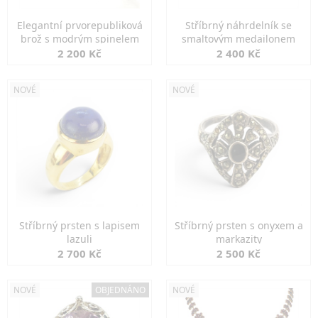
Elegantní prvorepubliková
Stříbrný náhrdelník se
brož s modrým spinelem
smaltovým medailonem
2 200 Kč
2 400 Kč
NOVÉ
NOVÉ
Stříbrný prsten s lapisem
Stříbrný prsten s onyxem a
lazuli
markazity
2 700 Kč
2 500 Kč
NOVÉ
OBJEDNÁNO
NOVÉ