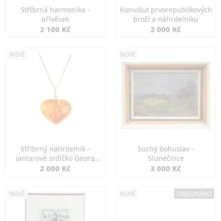
Stříbrná harmonika -
Konvolut prvorepublikových
přívěsek
broží a náhrdelníku
2 100 Kč
2 000 Kč
NOVÉ
NOVÉ
Stříbrný náhrdelník -
Suchý Bohuslav -
jantarové srdíčko Georg
Slunečnice
Kramer
2 000 Kč
3 000 Kč
NOVÉ
NOVÉ
OBJEDNÁNO