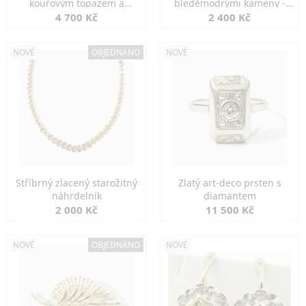
kouřovým topazem a
bleděmodrými kameny -
markazity
jemná elegance
4 700 Kč
2 400 Kč
NOVÉ
OBJEDNÁNO
NOVÉ
Stříbrný zlacený starožitný
Zlatý art-deco prsten s
náhrdelník
diamantem
2 000 Kč
11 500 Kč
NOVÉ
OBJEDNÁNO
NOVÉ