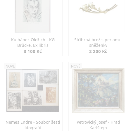
Kulhánek Oldřich - KG
Stříbrná brož s perlami -
Brücke, Ex libris
sněženky
3 100 Kč
2 200 Kč
NOVÉ
NOVÉ
Nemes Endre - Soubor šesti
Petrovický Josef - Hrad
litografií
Karlštejn