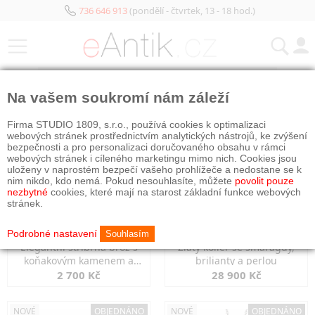
736 646 913
(pondělí - čtvrtek, 13 - 18 hod.)
KATEGORIE
Na vašem soukromí nám záleží
NOVÉ
OBJEDNÁNO
NOVÉ
OBJEDNÁNO
Firma STUDIO 1809, s.r.o., používá cookies k optimalizaci
webových stránek prostřednictvím analytických nástrojů, ke zvýšení
bezpečnosti a pro personalizaci doručovaného obsahu v rámci
webových stránek i cíleného marketingu mimo nich. Cookies jsou
uloženy v naprostém bezpečí vašeho prohlížeče a nedostane se k
nim nikdo, kdo nemá. Pokud nesouhlasíte, můžete
povolit pouze
nezbytné
cookies, které mají na starost základní funkce webových
stránek.
Podrobné nastavení
Souhlasím
Elegantní stříbrná brož s
Zlatý kolier se smaragdy,
koňakovým kamenem a
brilianty a perlou
markazity
2 700 Kč
28 900 Kč
NOVÉ
OBJEDNÁNO
NOVÉ
OBJEDNÁNO