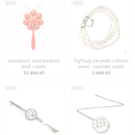
NOVÉ
NOVÉ
Grandiozní zlatá korálová
Čtyřřadý náramek z říčních
brož / závěs
perel - zapínání mašle
32 000 Kč
2 400 Kč
NOVÉ
NOVÉ