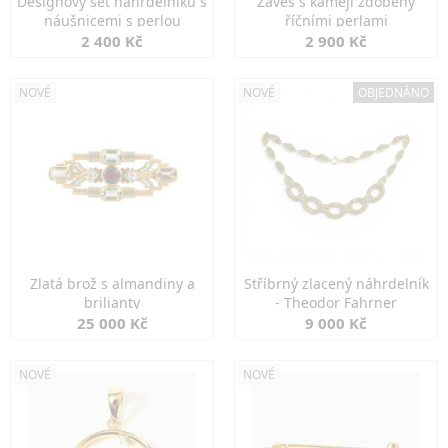
Designový set náhrdelníku s
Závěs s kamejí zdobený
náušnicemi s perlou
říčními perlami
2 400 Kč
2 900 Kč
NOVÉ
NOVÉ
OBJEDNÁNO
Zlatá brož s almandiny a
Stříbrný zlacený náhrdelník
brilianty
- Theodor Fahrner
25 000 Kč
9 000 Kč
NOVÉ
NOVÉ