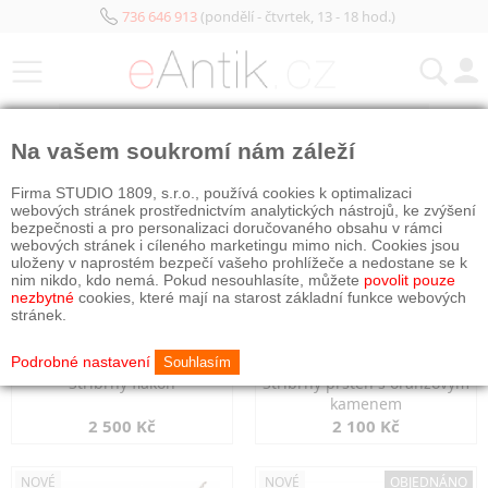
736 646 913
(pondělí - čtvrtek, 13 - 18 hod.)
KATEGORIE
Na vašem soukromí nám záleží
NOVÉ
NOVÉ
Firma STUDIO 1809, s.r.o., používá cookies k optimalizaci
webových stránek prostřednictvím analytických nástrojů, ke zvýšení
bezpečnosti a pro personalizaci doručovaného obsahu v rámci
webových stránek i cíleného marketingu mimo nich. Cookies jsou
uloženy v naprostém bezpečí vašeho prohlížeče a nedostane se k
nim nikdo, kdo nemá. Pokud nesouhlasíte, můžete
povolit pouze
nezbytné
cookies, které mají na starost základní funkce webových
stránek.
Podrobné nastavení
Souhlasím
Stříbrný flakon
Stříbrný prsten s oranžovým
kamenem
2 500 Kč
2 100 Kč
NOVÉ
NOVÉ
OBJEDNÁNO