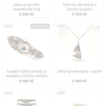
Velká oiriginální
Stříbrný náhrdelník s
geometrická brož
černým korálem
2 300 Kč
2 700 Kč
NOVÉ
OBJEDNÁNO
NOVÉ
Unikátní stříbrná brož se
Stříbrný náhrdelník - surfař
smaltem a říčními perlami
6 900 Kč
2 300 Kč
NOVÉ
NOVÉ