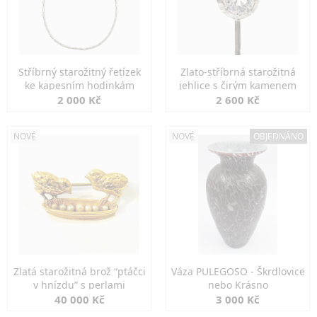
Stříbrný starožitný řetízek
Zlato-stříbrná starožitná
ke kapesním hodinkám
jehlice s čirým kamenem
2 000 Kč
2 600 Kč
NOVÉ
NOVÉ
OBJEDNÁNO
Zlatá starožitná brož “ptáčci
Váza PULEGOSO - Škrdlovice
v hnízdu” s perlami
nebo Krásno
40 000 Kč
3 000 Kč