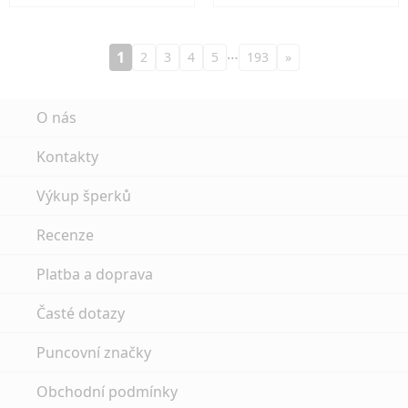
…
1
2
3
4
5
193
»
O nás
Kontakty
Výkup šperků
Recenze
Platba a doprava
Časté dotazy
Puncovní značky
Obchodní podmínky