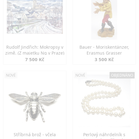
Rudolf Jindřich: Mokropsy v
Bauer - Moriskentänzer,
zimě. (Z majetku Ng v Praze)
Erasmus Grasser
7 500 Kč
3 500 Kč
NOVÉ
NOVÉ
OBJEDNÁNO
Stříbrná brož - včela
Perlový náhrdelník s