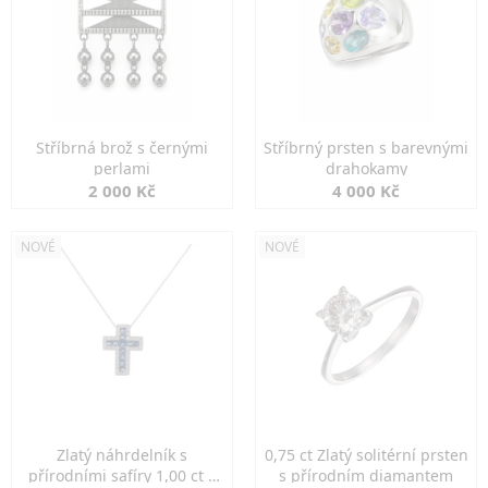
Stříbrná brož s černými
Stříbrný prsten s barevnými
perlami
drahokamy
2 000 Kč
4 000 Kč
NOVÉ
NOVÉ
Zlatý náhrdelník s
0,75 ct Zlatý solitérní prsten
přírodními safíry 1,00 ct a
s přírodním diamantem