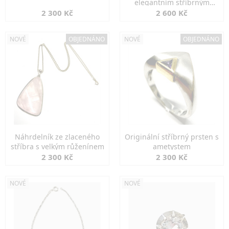
elegantním stříbrným
zapínáním
2 300 Kč
2 600 Kč
NOVÉ
OBJEDNÁNO
NOVÉ
OBJEDNÁNO
Náhrdelník ze zlaceného
Originální stříbrný prsten s
stříbra s velkým růženínem
ametystem
2 300 Kč
2 300 Kč
NOVÉ
NOVÉ