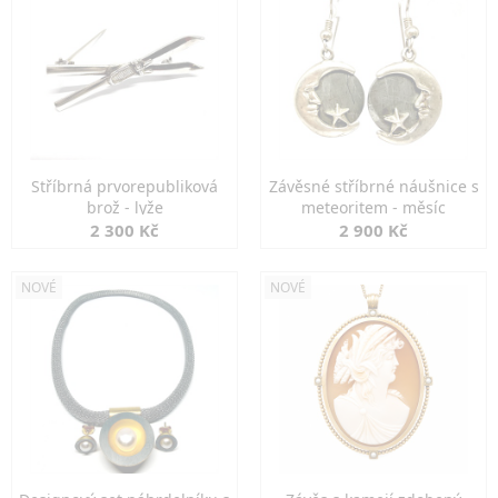
Stříbrná prvorepubliková
Závěsné stříbrné náušnice s
brož - lyže
meteoritem - měsíc
2 300 Kč
2 900 Kč
NOVÉ
NOVÉ