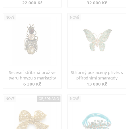
diamanty
22 000 Kč
32 000 Kč
NOVÉ
NOVÉ
Secesní stříbrná brož ve
Stříbrný pozlacený přívěs s
tvaru hmyzu s markazity
přírodními smaragdy
6 300 Kč
13 000 Kč
NOVÉ
OBJEDNÁNO
NOVÉ