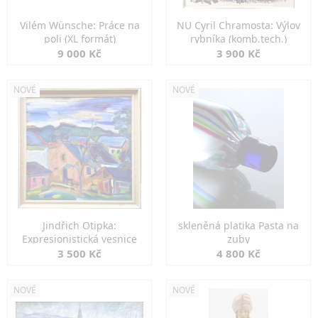
Vilém Wünsche: Práce na
NU Cyril Chramosta: Výlov
poli (XL formát)
rybníka (komb.tech.)
9 000 Kč
3 900 Kč
NOVÉ
NOVÉ
Jindřich Otipka:
skleněná platika Pasta na
Expresionistická vesnice
zuby
3 500 Kč
4 800 Kč
NOVÉ
NOVÉ