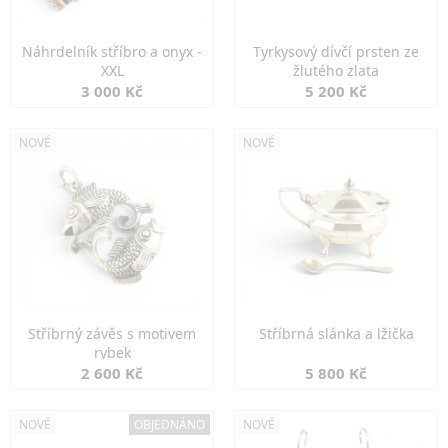
Náhrdelník stříbro a onyx -
Tyrkysový dívčí prsten ze
XXL
žlutého zlata
3 000 Kč
5 200 Kč
NOVÉ
NOVÉ
Stříbrný závěs s motivem
Stříbrná slánka a lžička
rybek
2 600 Kč
5 800 Kč
NOVÉ
OBJEDNÁNO
NOVÉ