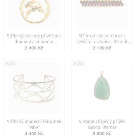
Stříbrný zlacený přívěšek s
Stříbrná zlacená brož s
diamanty, znamení
českými granáty - Granát
KOZOROH
Turnov
2 000 Kč
2 100 Kč
NOVÉ
NOVÉ
Stříbrný moderní náramek
Vintage stříbrný přívěs
"vlny"
Georg Kramer
4 400 Kč
3 900 Kč