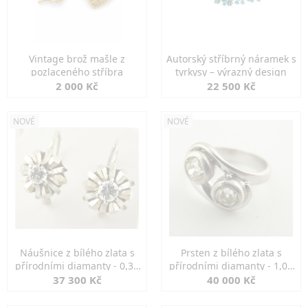
Vintage brož mašle z
Autorský stříbrný náramek s
pozlaceného stříbra
tyrkysy – výrazný design
2 000 Kč
22 500 Kč
NOVÉ
NOVÉ
Náušnice z bílého zlata s
Prsten z bílého zlata s
přírodními diamanty - 0,30
přírodními diamanty - 1,00
ct
ct
37 300 Kč
40 000 Kč