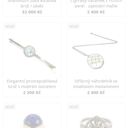
Grandiozní zlatá korálová
Čtyřřadý náramek z říčních
brož / závěs
perel - zapínání mašle
32 000 Kč
2 400 Kč
NOVÉ
NOVÉ
Elegantní prvorepubliková
Stříbrný náhrdelník se
brož s modrým spinelem
smaltovým medailonem
2 200 Kč
2 400 Kč
NOVÉ
NOVÉ