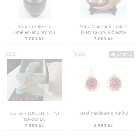
Váza s drakem z
Ando Cloissoné - Talíř s
uměleckého bronzu
květy sakury a švestky
7 000 Kč
3 000 Kč
NOVÉ
NOVÉ
OBJEDNÁNO
GUESS - LUXUSNÍ LETNÍ
Zlaté náušnice s rubíny
NÁRAMEK
2 900 Kč
4 500 Kč