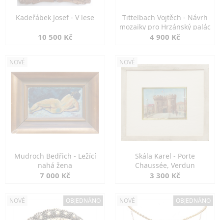
Kadeřábek Josef - V lese
Tittelbach Vojtěch - Návrh
mozaiky pro Hrzánský palác
10 500 Kč
4 900 Kč
NOVÉ
NOVÉ
Mudroch Bedřich - Ležící
Skála Karel - Porte
nahá žena
Chaussée, Verdun
7 000 Kč
3 300 Kč
NOVÉ
OBJEDNÁNO
NOVÉ
OBJEDNÁNO