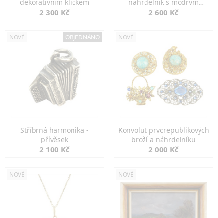
dekorativním klíčkem
náhrdelník s modrým
spinelem
2 300 Kč
2 600 Kč
NOVÉ
OBJEDNÁNO
NOVÉ
Stříbrná harmonika -
Konvolut prvorepublikových
přívěsek
broží a náhrdelníku
2 100 Kč
2 000 Kč
NOVÉ
NOVÉ