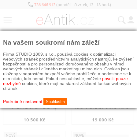
736 646 913
(pondělí - čtvrtek, 13 - 18 hod.)
KATEGORIE
Na vašem soukromí nám záleží
NOVÉ
NOVÉ
Firma STUDIO 1809, s.r.o., používá cookies k optimalizaci
webových stránek prostřednictvím analytických nástrojů, ke zvýšení
bezpečnosti a pro personalizaci doručovaného obsahu v rámci
webových stránek i cíleného marketingu mimo nich. Cookies jsou
uloženy v naprostém bezpečí vašeho prohlížeče a nedostane se k
nim nikdo, kdo nemá. Pokud nesouhlasíte, můžete
povolit pouze
nezbytné
cookies, které mají na starost základní funkce webových
stránek.
Podrobné nastavení
Souhlasím
Zlaté náušnice kuličky
Zlaté náušnice biedermeier
10 500 Kč
19 000 Kč
NOVÉ
NOVÉ