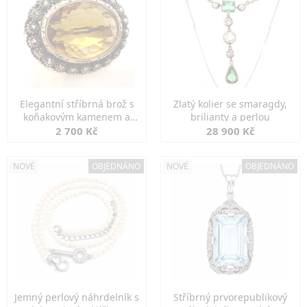
Elegantní stříbrná brož s
Zlatý kolier se smaragdy,
koňakovým kamenem a
brilianty a perlou
markazity
2 700 Kč
28 900 Kč
NOVÉ
OBJEDNÁNO
NOVÉ
OBJEDNÁNO
Jemný perlový náhrdelník s
Stříbrný prvorepublikový