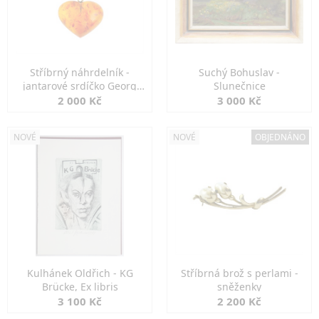
Stříbrný náhrdelník -
Suchý Bohuslav -
jantarové srdíčko Georg
Slunečnice
Kramer
2 000 Kč
3 000 Kč
NOVÉ
NOVÉ
OBJEDNÁNO
Kulhánek Oldřich - KG
Stříbrná brož s perlami -
Brücke, Ex libris
sněženky
3 100 Kč
2 200 Kč