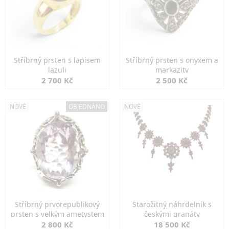
Stříbrný prsten s lapisem
Stříbrný prsten s onyxem a
lazuli
markazity
2 700 Kč
2 500 Kč
NOVÉ
OBJEDNÁNO
NOVÉ
Stříbrný prvorepublikový
Starožitný náhrdelník s
prsten s velkým ametystem
českými granáty
2 800 Kč
18 500 Kč