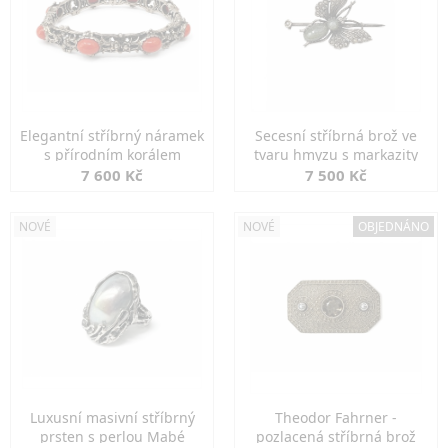
Elegantní stříbrný náramek
Secesní stříbrná brož ve
s přírodním korálem
tvaru hmyzu s markazity
7 600 Kč
7 500 Kč
NOVÉ
NOVÉ
OBJEDNÁNO
Luxusní masivní stříbrný
Theodor Fahrner -
prsten s perlou Mabé
pozlacená stříbrná brož