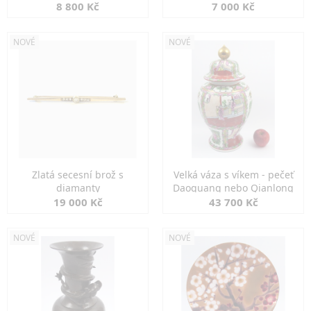
8 800 Kč
7 000 Kč
NOVÉ
NOVÉ
Zlatá secesní brož s
Velká váza s víkem - pečeť
diamanty
Daoguang nebo Qianlong
19 000 Kč
43 700 Kč
NOVÉ
NOVÉ