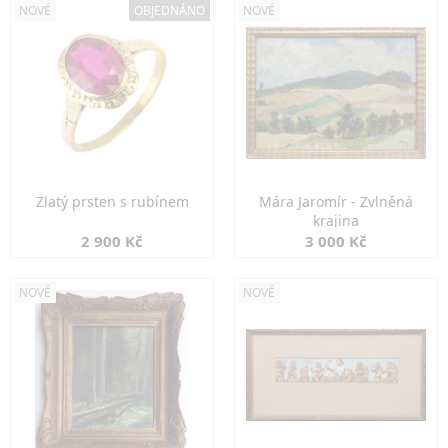
NOVÉ
OBJEDNÁNO
NOVÉ
Zlatý prsten s rubínem
Mára Jaromír - Zvlněná
krajina
2 900 Kč
3 000 Kč
NOVÉ
NOVÉ