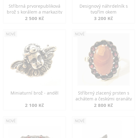
Stříbrná prvorepubliková
Designový náhrdelník s
brož s korálem a markazity
tygřím okem
2 500 Kč
3 200 Kč
NOVÉ
NOVÉ
Miniaturní brož - anděl
Stříbrný zlacený prsten s
achátem a českými granáty
2 100 Kč
2 800 Kč
NOVÉ
NOVÉ