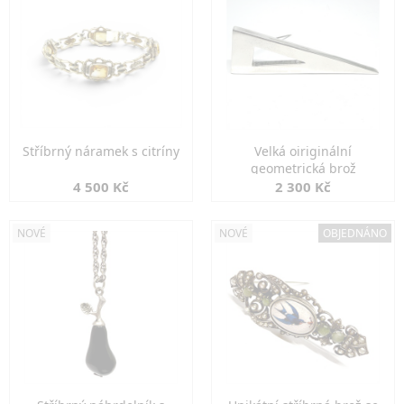
Stříbrný náramek s citríny
Velká oiriginální
geometrická brož
4 500 Kč
2 300 Kč
NOVÉ
NOVÉ
OBJEDNÁNO