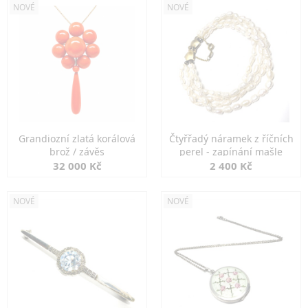
NOVÉ
NOVÉ
Grandiozní zlatá korálová
Čtyřřadý náramek z říčních
brož / závěs
perel - zapínání mašle
32 000 Kč
2 400 Kč
NOVÉ
NOVÉ