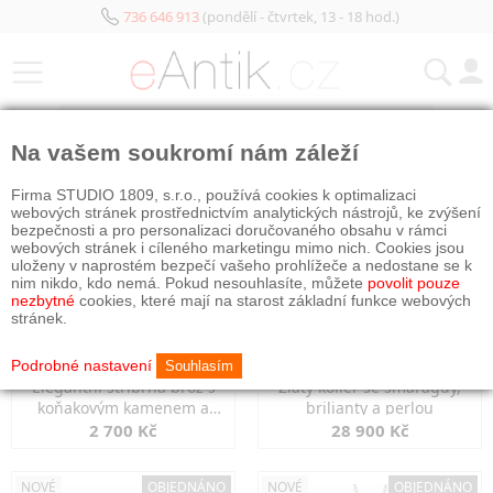
736 646 913
(pondělí - čtvrtek, 13 - 18 hod.)
KATEGORIE
Na vašem soukromí nám záleží
NOVÉ
OBJEDNÁNO
NOVÉ
OBJEDNÁNO
Firma STUDIO 1809, s.r.o., používá cookies k optimalizaci
webových stránek prostřednictvím analytických nástrojů, ke zvýšení
bezpečnosti a pro personalizaci doručovaného obsahu v rámci
webových stránek i cíleného marketingu mimo nich. Cookies jsou
uloženy v naprostém bezpečí vašeho prohlížeče a nedostane se k
nim nikdo, kdo nemá. Pokud nesouhlasíte, můžete
povolit pouze
nezbytné
cookies, které mají na starost základní funkce webových
stránek.
Podrobné nastavení
Souhlasím
Elegantní stříbrná brož s
Zlatý kolier se smaragdy,
koňakovým kamenem a
brilianty a perlou
markazity
2 700 Kč
28 900 Kč
NOVÉ
OBJEDNÁNO
NOVÉ
OBJEDNÁNO