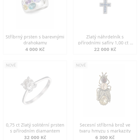
Stříbrný prsten s barevnými
Zlatý náhrdelník s
drahokamy
přírodními safíry 1,00 ct a
diamanty
4 000 Kč
22 000 Kč
NOVÉ
NOVÉ
0,75 ct Zlatý solitérní prsten
Secesní stříbrná brož ve
s přírodním diamantem
tvaru hmyzu s markazity
32 000 Kč
6 300 Kč