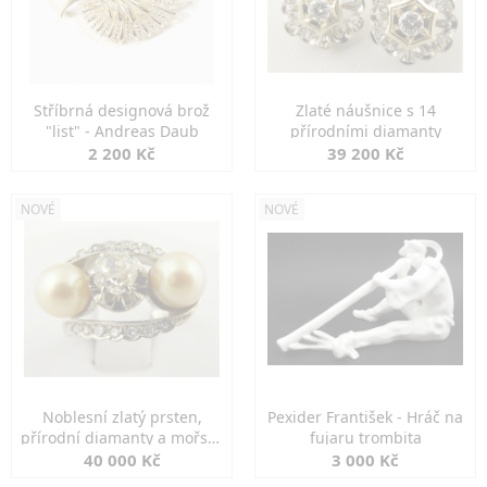
Stříbrná designová brož
Zlaté náušnice s 14
"list" - Andreas Daub
přírodními diamanty
2 200 Kč
39 200 Kč
NOVÉ
NOVÉ
Noblesní zlatý prsten,
Pexider František - Hráč na
přírodní diamanty a mořské
fujaru trombita
perly
40 000 Kč
3 000 Kč