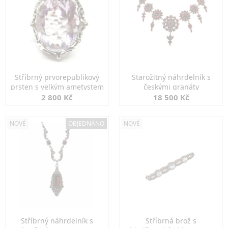
Stříbrný prvorepublikový
Starožitný náhrdelník s
prsten s velkým ametystem
českými granáty
2 800 Kč
18 500 Kč
NOVÉ
OBJEDNÁNO
NOVÉ
Stříbrný náhrdelník s
Stříbrná brož s