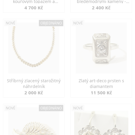
kouřovým topazem a
bleděmodrými kameny -
markazity
jemná elegance
4 700 Kč
2 400 Kč
NOVÉ
OBJEDNÁNO
NOVÉ
Stříbrný zlacený starožitný
Zlatý art-deco prsten s
náhrdelník
diamantem
2 000 Kč
11 500 Kč
NOVÉ
OBJEDNÁNO
NOVÉ