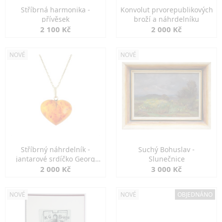
Stříbrná harmonika -
Konvolut prvorepublikových
přívěsek
broží a náhrdelníku
2 100 Kč
2 000 Kč
NOVÉ
NOVÉ
Stříbrný náhrdelník -
Suchý Bohuslav -
jantarové srdíčko Georg
Slunečnice
Kramer
2 000 Kč
3 000 Kč
NOVÉ
NOVÉ
OBJEDNÁNO