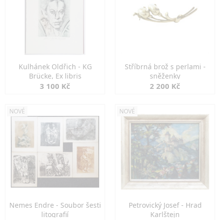
Kulhánek Oldřich - KG
Stříbrná brož s perlami -
Brücke, Ex libris
sněženky
3 100 Kč
2 200 Kč
NOVÉ
NOVÉ
Nemes Endre - Soubor šesti
Petrovický Josef - Hrad
litografií
Karlštejn