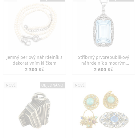
Jemný perlový náhrdelník s
Stříbrný prvorepublikový
dekorativním klíčkem
náhrdelník s modrým
spinelem
2 300 Kč
2 600 Kč
NOVÉ
OBJEDNÁNO
NOVÉ