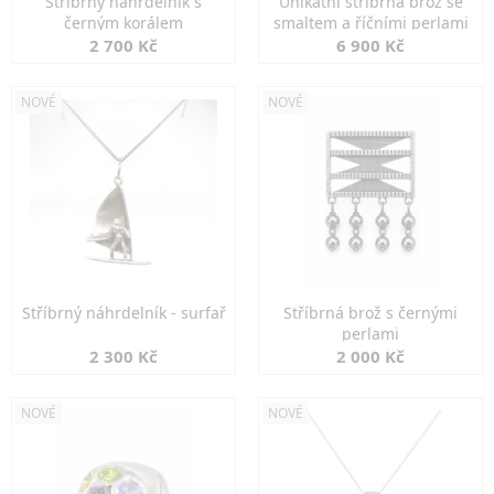
Stříbrný náhrdelník s
Unikátní stříbrná brož se
černým korálem
smaltem a říčními perlami
2 700 Kč
6 900 Kč
NOVÉ
NOVÉ
Stříbrný náhrdelník - surfař
Stříbrná brož s černými
perlami
2 300 Kč
2 000 Kč
NOVÉ
NOVÉ