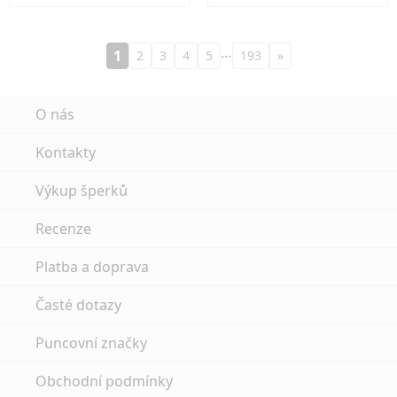
…
1
2
3
4
5
193
»
O nás
Kontakty
Výkup šperků
Recenze
Platba a doprava
Časté dotazy
Puncovní značky
Obchodní podmínky