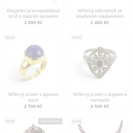
Elegantní prvorepubliková
Stříbrný náhrdelník se
brož s modrým spinelem
smaltovým medailonem
2 200 Kč
2 400 Kč
NOVÉ
NOVÉ
Stříbrný prsten s lapisem
Stříbrný prsten s onyxem a
lazuli
markazity
2 700 Kč
2 500 Kč
NOVÉ
OBJEDNÁNO
NOVÉ