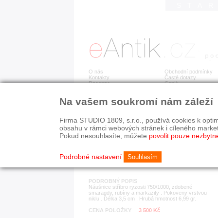
STA
O nás
Obchodní podmínky
Kontakty
Časté dotazy
Recenze
Ceník
Na vašem soukromí nám záleží
Detail položky
č. 179 648
Náu
Firma STUDIO 1809, s.r.o., používá cookies k optim
obsahu v rámci webových stránek i cíleného marke
Pokud nesouhlasíte, můžete
povolit pouze nezbytn
KATEGORIE
HISTORICKÉ OBDOB
náušnice
od r. 1940
Podrobné nastavení
Souhlasím
PODROBNÝ POPIS
Náušnice stříbro ryzosti 750/1000, zdobené
smaragdy, rubíny a markazity . Pokoveny vrstvou
niklu . Délka 3,5 cm . Hrubá hmotnost 6,99 gr.
CENA POLOŽKY
3 500 Kč