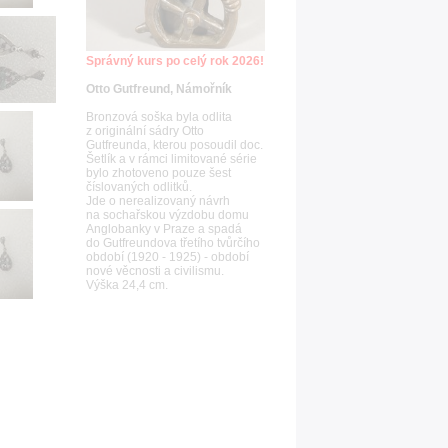
Správný kurs po celý rok 2026!
Otto Gutfreund, Námořník
Bronzová soška byla odlita
z originální sádry Otto
Gutfreunda, kterou posoudil doc.
Šetlík a v rámci limitované série
bylo zhotoveno pouze šest
číslovaných odlitků.
Jde o nerealizovaný návrh
na sochařskou výzdobu domu
Anglobanky v Praze a spadá
do Gutfreundova třetího tvůrčího
období (1920 - 1925) - období
nové věcnosti a civilismu.
Výška 24,4 cm.