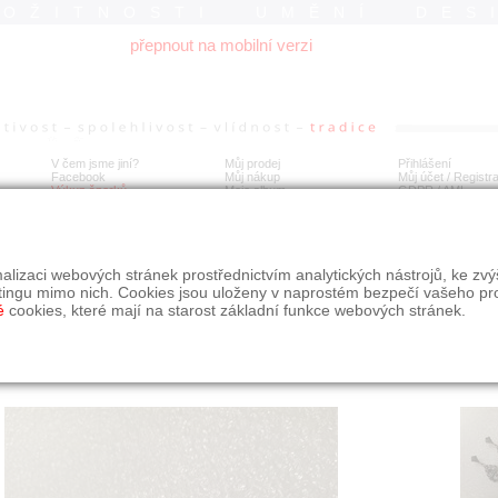
ROŽITNOSTI UMĚNÍ DES
přepnout na mobilní verzi
V čem jsme jiní?
Můj prodej
Přihlášení
Facebook
Můj nákup
Můj účet / Registr
Výkup šperků
Moje album
GDPR
/
AML
šnice stříbro smaragd rubín , markazity
alizaci webových stránek prostřednictvím analytických nástrojů, ke zv
tingu mimo nich. Cookies jsou uloženy v naprostém bezpečí vašeho pr
é
cookies, které mají na starost základní funkce webových stránek.
Í
MÍSTO EXPEDICE
Počet návštěv: 413
poslat příteli
Jihočeský kraj
uložit do alba
dotaz na prodejce