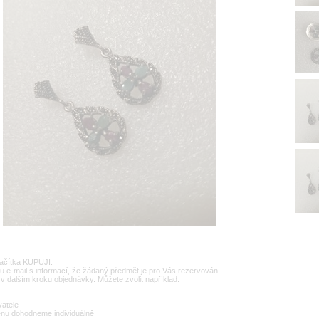
lačítka KUPUJI.
u e-mail s informací, že žádaný předmět je pro Vás rezervován.
v dalším kroku objednávky. Můžete zvolit například:
vatele
enu dohodneme individuálně