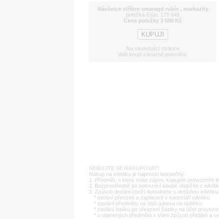
Náušnice stříbro smaragd rubín , markazity
položka číslo: 179 648
Cena položky 3 500 Kč
Na následující stránce
Vaši koupi závazně potvrdíte.
NEBOJTE SE NAKUPOVAT!
Nákup na eAntiku je naprosto bezpečný:
1. Předmět, o který máte zájem, kupujete potvrzením t
2. Bezprostředně po potvrzení koupě obdržíte z eAntik
3. Způsob dodání zboží dohodnete s obsluhou eAntiku 
* osobní převzetí a zaplacení v kanceláři eAntiku
* zaslání předmětu na Vaši adresu na dobírku
* zaslání balíku po uhrazení částky na účet provozo
* u objemných předmětů s Vámi způsob předání a c