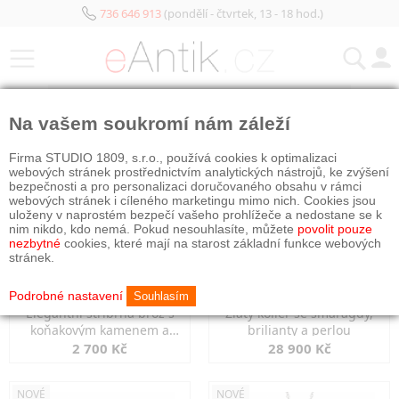
736 646 913
(pondělí - čtvrtek, 13 - 18 hod.)
KATEGORIE
Na vašem soukromí nám záleží
NOVÉ
NOVÉ
Firma STUDIO 1809, s.r.o., používá cookies k optimalizaci
webových stránek prostřednictvím analytických nástrojů, ke zvýšení
bezpečnosti a pro personalizaci doručovaného obsahu v rámci
webových stránek i cíleného marketingu mimo nich. Cookies jsou
uloženy v naprostém bezpečí vašeho prohlížeče a nedostane se k
nim nikdo, kdo nemá. Pokud nesouhlasíte, můžete
povolit pouze
nezbytné
cookies, které mají na starost základní funkce webových
stránek.
Podrobné nastavení
Souhlasím
Elegantní stříbrná brož s
Zlatý kolier se smaragdy,
koňakovým kamenem a
brilianty a perlou
markazity
2 700 Kč
28 900 Kč
NOVÉ
NOVÉ