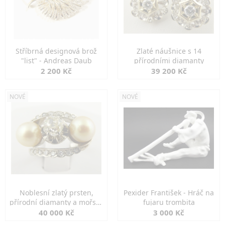
Stříbrná designová brož
Zlaté náušnice s 14
"list" - Andreas Daub
přírodními diamanty
2 200 Kč
39 200 Kč
NOVÉ
NOVÉ
Noblesní zlatý prsten,
Pexider František - Hráč na
přírodní diamanty a mořské
fujaru trombita
perly
40 000 Kč
3 000 Kč