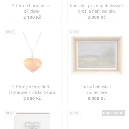
Stříbrná harmonika -
Konvolut prvorepublikových
přívěsek
broží a náhrdelníku
2 100 Kč
2 000 Kč
NOVÉ
NOVÉ
Stříbrný náhrdelník -
Suchý Bohuslav -
jantarové srdíčko Georg
Slunečnice
Kramer
2 000 Kč
3 000 Kč
NOVÉ
NOVÉ
OBJEDNÁNO