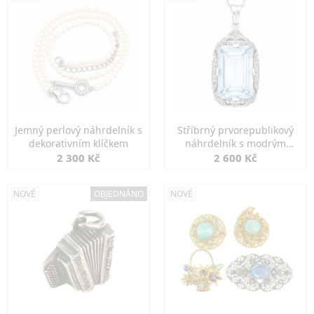
Jemný perlový náhrdelník s
Stříbrný prvorepublikový
dekorativním klíčkem
náhrdelník s modrým
spinelem
2 300 Kč
2 600 Kč
NOVÉ
OBJEDNÁNO
NOVÉ