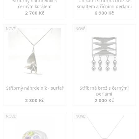
Stříbrný náhrdelník s
Unikátní stříbrná brož se
černým korálem
smaltem a říčními perlami
2 700 Kč
6 900 Kč
NOVÉ
NOVÉ
Stříbrný náhrdelník - surfař
Stříbrná brož s černými
perlami
2 300 Kč
2 000 Kč
NOVÉ
NOVÉ