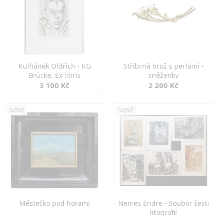
Kulhánek Oldřich - KG
Stříbrná brož s perlami -
Brücke, Ex libris
sněženky
3 100 Kč
2 200 Kč
NOVÉ
NOVÉ
Městečko pod horami
Nemes Endre - Soubor šesti
litografií