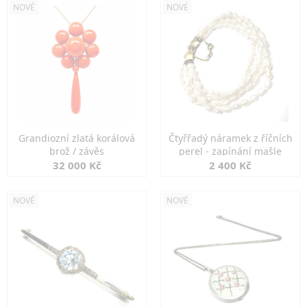
NOVÉ
NOVÉ
Grandiozní zlatá korálová
Čtyřřadý náramek z říčních
brož / závěs
perel - zapínání mašle
32 000 Kč
2 400 Kč
NOVÉ
NOVÉ