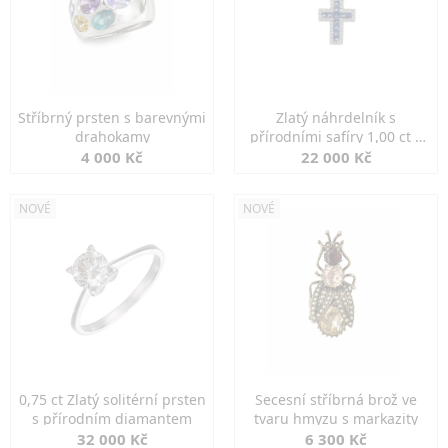
Stříbrný prsten s barevnými
Zlatý náhrdelník s
drahokamy
přírodními safíry 1,00 ct a
diamanty
4 000 Kč
22 000 Kč
NOVÉ
NOVÉ
0,75 ct Zlatý solitérní prsten
Secesní stříbrná brož ve
s přírodním diamantem
tvaru hmyzu s markazity
32 000 Kč
6 300 Kč