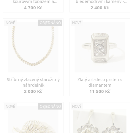
kouřovým topazem a
bleděmodrými kameny -
markazity
jemná elegance
4 700 Kč
2 400 Kč
NOVÉ
OBJEDNÁNO
NOVÉ
Stříbrný zlacený starožitný
Zlatý art-deco prsten s
náhrdelník
diamantem
2 000 Kč
11 500 Kč
NOVÉ
OBJEDNÁNO
NOVÉ