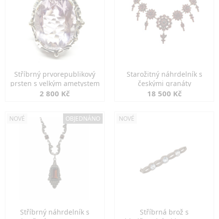
Stříbrný prvorepublikový
Starožitný náhrdelník s
prsten s velkým ametystem
českými granáty
2 800 Kč
18 500 Kč
NOVÉ
OBJEDNÁNO
NOVÉ
Stříbrný náhrdelník s
Stříbrná brož s