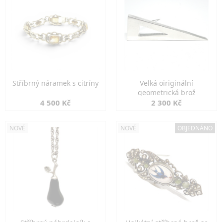
Stříbrný náramek s citríny
Velká oiriginální
geometrická brož
4 500 Kč
2 300 Kč
NOVÉ
NOVÉ
OBJEDNÁNO