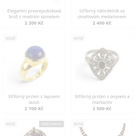
Elegantní prvorepubliková
Stříbrný náhrdelník se
brož s modrým spinelem
smaltovým medailonem
2 200 Kč
2 400 Kč
NOVÉ
NOVÉ
Stříbrný prsten s lapisem
Stříbrný prsten s onyxem a
lazuli
markazity
2 700 Kč
2 500 Kč
NOVÉ
OBJEDNÁNO
NOVÉ