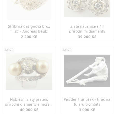
Stříbrná designová brož
Zlaté náušnice s 14
"list" - Andreas Daub
přírodními diamanty
2 200 Kč
39 200 Kč
NOVÉ
NOVÉ
Noblesní zlatý prsten,
Pexider František - Hráč na
přírodní diamanty a mořské
fujaru trombita
perly
40 000 Kč
3 000 Kč