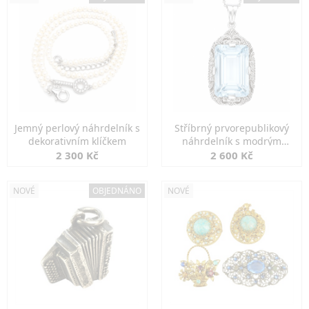
Jemný perlový náhrdelník s
Stříbrný prvorepublikový
dekorativním klíčkem
náhrdelník s modrým
spinelem
2 300 Kč
2 600 Kč
NOVÉ
OBJEDNÁNO
NOVÉ