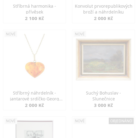
Stříbrná harmonika -
Konvolut prvorepublikových
přívěsek
broží a náhrdelníku
2 100 Kč
2 000 Kč
NOVÉ
NOVÉ
Stříbrný náhrdelník -
Suchý Bohuslav -
jantarové srdíčko Georg
Slunečnice
Kramer
2 000 Kč
3 000 Kč
NOVÉ
NOVÉ
OBJEDNÁNO