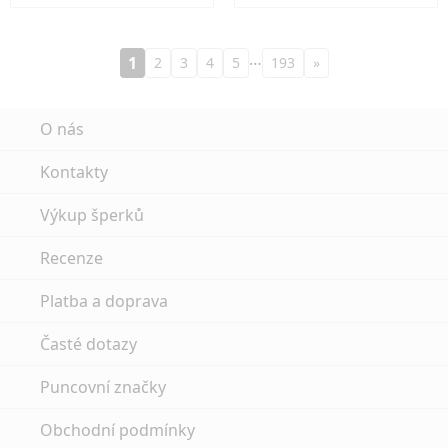
…
1
2
3
4
5
193
»
O nás
Kontakty
Výkup šperků
Recenze
Platba a doprava
Časté dotazy
Puncovní značky
Obchodní podmínky