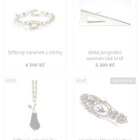
Stříbrný náramek s citríny
Velká oiriginální
geometrická brož
4 500 Kč
2 300 Kč
NOVÉ
NOVÉ
OBJEDNÁNO