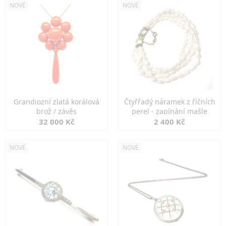
NOVÉ
NOVÉ
Grandiozní zlatá korálová
Čtyřřadý náramek z říčních
brož / závěs
perel - zapínání mašle
32 000 Kč
2 400 Kč
NOVÉ
NOVÉ