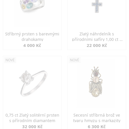
Stříbrný prsten s barevnými
Zlatý náhrdelník s
drahokamy
přírodními safíry 1,00 ct a
diamanty
4 000 Kč
22 000 Kč
NOVÉ
NOVÉ
0,75 ct Zlatý solitérní prsten
Secesní stříbrná brož ve
s přírodním diamantem
tvaru hmyzu s markazity
32 000 Kč
6 300 Kč