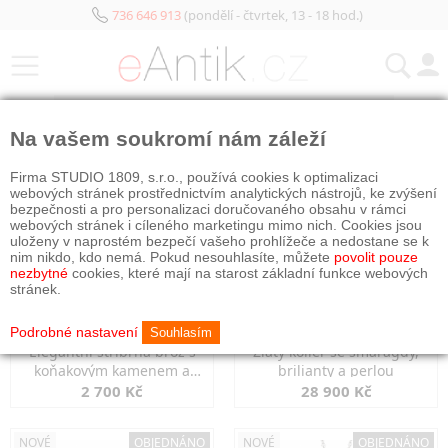
736 646 913
(pondělí - čtvrtek, 13 - 18 hod.)
KATEGORIE
Na vašem soukromí nám záleží
NOVÉ
OBJEDNÁNO
NOVÉ
OBJEDNÁNO
Firma STUDIO 1809, s.r.o., používá cookies k optimalizaci
webových stránek prostřednictvím analytických nástrojů, ke zvýšení
bezpečnosti a pro personalizaci doručovaného obsahu v rámci
webových stránek i cíleného marketingu mimo nich. Cookies jsou
uloženy v naprostém bezpečí vašeho prohlížeče a nedostane se k
nim nikdo, kdo nemá. Pokud nesouhlasíte, můžete
povolit pouze
nezbytné
cookies, které mají na starost základní funkce webových
stránek.
Podrobné nastavení
Souhlasím
Elegantní stříbrná brož s
Zlatý kolier se smaragdy,
koňakovým kamenem a
brilianty a perlou
markazity
2 700 Kč
28 900 Kč
NOVÉ
OBJEDNÁNO
NOVÉ
OBJEDNÁNO