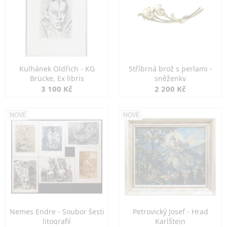
Kulhánek Oldřich - KG
Stříbrná brož s perlami -
Brücke, Ex libris
sněženky
3 100 Kč
2 200 Kč
NOVÉ
NOVÉ
Nemes Endre - Soubor šesti
Petrovický Josef - Hrad
litografií
Karlštejn