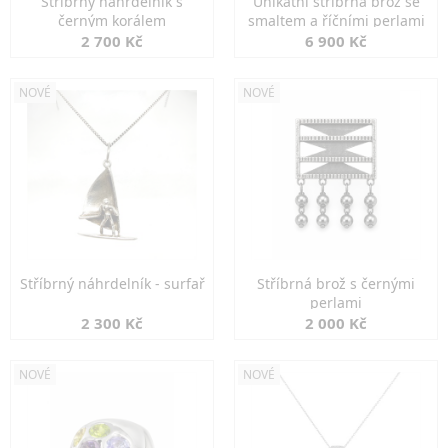
Stříbrný náhrdelník s
Unikátní stříbrná brož se
černým korálem
smaltem a říčními perlami
2 700 Kč
6 900 Kč
NOVÉ
NOVÉ
Stříbrný náhrdelník - surfař
Stříbrná brož s černými
perlami
2 300 Kč
2 000 Kč
NOVÉ
NOVÉ