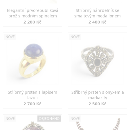
Elegantní prvorepubliková
Stříbrný náhrdelník se
brož s modrým spinelem
smaltovým medailonem
2 200 Kč
2 400 Kč
NOVÉ
NOVÉ
Stříbrný prsten s lapisem
Stříbrný prsten s onyxem a
lazuli
markazity
2 700 Kč
2 500 Kč
NOVÉ
OBJEDNÁNO
NOVÉ