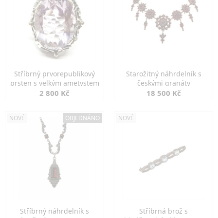
Stříbrný prvorepublikový
Starožitný náhrdelník s
prsten s velkým ametystem
českými granáty
2 800 Kč
18 500 Kč
NOVÉ
OBJEDNÁNO
NOVÉ
Stříbrný náhrdelník s
Stříbrná brož s