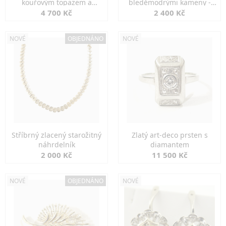
kouřovým topazem a
bleděmodrými kameny -
markazity
jemná elegance
4 700 Kč
2 400 Kč
NOVÉ
OBJEDNÁNO
NOVÉ
Stříbrný zlacený starožitný
Zlatý art-deco prsten s
náhrdelník
diamantem
2 000 Kč
11 500 Kč
NOVÉ
OBJEDNÁNO
NOVÉ