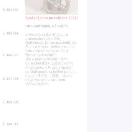
č. 184 569
Správný kurs po celý rok 2026!
Otto Gutfreund, Námořník
č. 184 294
Bronzová soška byla odlita
z originální sádry Otto
Gutfreunda, kterou posoudil doc.
Šetlík a v rámci limitované série
bylo zhotoveno pouze šest
číslovaných odlitků.
č. 184 587
Jde o nerealizovaný návrh
na sochařskou výzdobu domu
Anglobanky v Praze a spadá
do Gutfreundova třetího tvůrčího
období (1920 - 1925) - období
č. 184 464
nové věcnosti a civilismu.
Výška 24,4 cm.
č. 183 509
č. 184 513