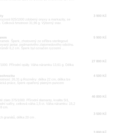
ity
3 900 Kč
 ryzosti 925/1000 zdobený onyxy a markazity, se
. Celková hmotnost 31,96 g. Výborný stav.
tarem
5 900 Kč
ramek. Šperk, zhotovený ze stříbra sterlingové
uzovaný jantar, podmanivého zlatomedového odstínu.
ůměr 6,2 cm. Šperk byl označen ryzostní ...
27 800 Kč
5/1000. Přírodní opály. Váha náramku 13,61 g. Délka
ochrozitu
4 500 Kč
Hmotnost: 26,31 g Rozměry: délka 22 cm, délka lze
tnická práce, šperk opatřený platným puncem
46 800 Kč
é zlato 375/1000. Přírodní diamanty, kvalita SI1,
rodní safíry, celková váha 1,5 ct. Váha náramku: 15,2
,8 cm.
3 500 Kč
h granátů, délka 20 cm .
3 800 Kč