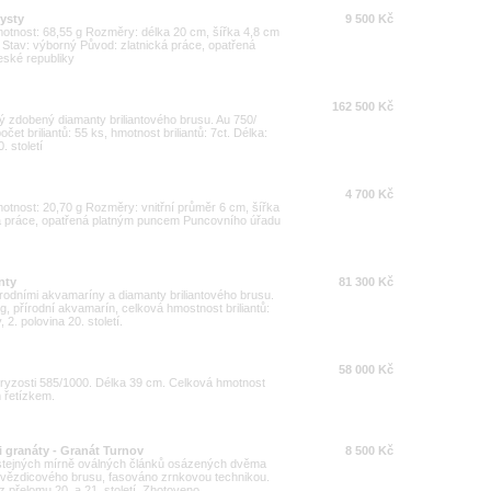
tysty
9 500 Kč
Hmotnost: 68,55 g Rozměry: délka 20 cm, šířka 4,8 cm
Stav: výborný Původ: zlatnická práce, opatřená
ské republiky
162 500 Kč
vý zdobený diamanty briliantového brusu. Au 750/
et briliantů: 55 ks, hmotnost briliantů: 7ct. Délka:
. století
u
4 700 Kč
Hmotnost: 20,70 g Rozměry: vnitřní průměr 6 cm, šířka
ká práce, opatřená platným puncem Puncovního úřadu
nty
81 300 Kč
rodními akvamaríny a diamanty briliantového brusu.
, přírodní akvamarín, celková hmostnost briliantů:
 2. polovina 20. století.
58 000 Kč
 ryzosti 585/1000. Délka 39 cm. Celková hmotnost
 řetízkem.
 granáty - Granát Turnov
8 500 Kč
2 stejných mírně oválných článků osázených dvěma
hvězdicového brusu, fasováno zrnkovou technikou.
přelomu 20. a 21. století. Zhotoveno ...