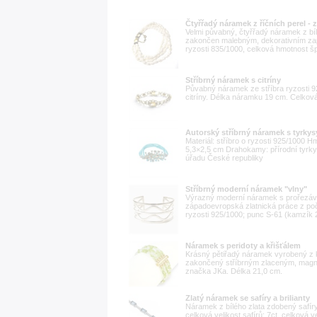
Čtyřřadý náramek z říčních perel - 
Velmi půvabný, čtyřřadý náramek z bílý
zakončen malebným, dekorativním zapí
ryzosti 835/1000, celková hmotnost špe
Stříbrný náramek s citríny
Půvabný náramek ze stříbra ryzosti 9
citríny. Délka náramku 19 cm. Celkov
Autorský stříbrný náramek s tyrkys
Materiál: stříbro o ryzosti 925/1000 
5,3×2,5 cm Drahokamy: přírodní tyrk
úřadu České republiky
Stříbrný moderní náramek "vlny"
Výrazný moderní náramek s prořezávan
západoevropská zlatnická práce z počá
ryzosti 925/1000; punc S-61 (kamzík 2)
Náramek s peridoty a křišťálem
Krásný pětiřadý náramek vyrobený z k
zakončený stříbrným zlaceným, magne
značka JKa. Délka 21,0 cm.
Zlatý náramek se safíry a brilianty
Náramek z bílého zlata zdobený safíry 
celková velikost safírů: 7ct, celková ve