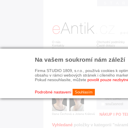
STA
O nás
Obchodní podmínky
Kontakty
Časté dotazy
Recenze
Ceník
Na vašem soukromí nám záleží
Jsme prověřená firma
RYCHLÉ HLEDÁN
V oboru působíme 22 let!
Firma STUDIO 1809, s.r.o., používá cookies k optim
Zákazníci u nás oceňují:
HISTORICKÉ O
obsahu v rámci webových stránek i cíleného marke
■ odborné zázemí
všechno
Pokud nesouhlasíte, můžete
povolit pouze nezbytn
■ bezpečné prostředí
před r. 1800
■ přátelskou atmosféru
19. stol.
Podrobné nastavení
Souhlasím
1890-1940
od r. 1940
současnost
Dana Čechová a Jolana Králová
NÁKUP I PO T
Vyhledané
položky v kategorii "náram