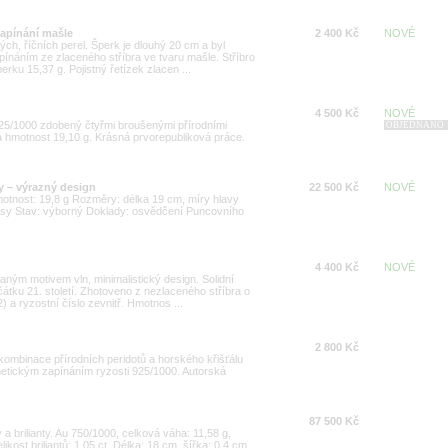
zapínání mašle
2 400 Kč
NOVÉ
ch, říčních perel. Šperk je dlouhý 20 cm a byl
náním ze zlaceného stříbra ve tvaru mašle. Stříbro
rku 15,37 g. Pojistný řetízek zlacen ...
4 500 Kč
NOVÉ
25/1000 zdobený čtyřmi broušenými přírodními
OBJEDNÁNO
á hmotnost 19,10 g. Krásná prvorepubliková práce.
y – výrazný design
22 500 Kč
NOVÉ
Hmotnost: 19,8 g Rozměry: délka 19 cm, míry hlavy
ysy Stav: výborný Doklady: osvědčení Puncovního
4 400 Kč
NOVÉ
ým motivem vln, minimalistický design. Solidní
tku 21. století. Zhotoveno z nezlaceného stříbra o
 a ryzostní číslo zevnitř. Hmotnos ...
2 800 Kč
ombinace přírodních peridotů a horského křišťálu
tickým zapínáním ryzosti 925/1000. Autorská
87 500 Kč
a brilianty. Au 750/1000, celková váha: 11,58 g,
likost briliantů: 1,05 ct. Délka: 18 cm, šířka: 0,4 cm.