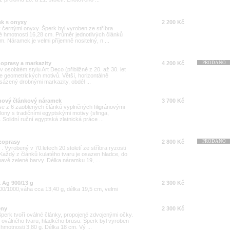
ek s onyxy
2 200 Kč
 černými onyxy. Šperk byl vyroben ze stříbra
vé hmotnosti 16,28 cm. Průměr jednotlivých článků
. Náramek je velmi příjemně nositelný, n ...
zoprasy a markazity
4 200 Kč
PRODÁNO
 osobitém stylu Art Deco (přibližně z 20. až 30. let
 se geometrických motivů. Větší, horizontálně
sázený drobnými markazity, obdél ...
ránový článkový náramek
3 700 Kč
se z 6 zaoblených článků vyplněných filigránovými
ony s tradičními egyptskými motivy (sfinga,
. Solidní ruční egyptská zlatnická práce ...
zoprasy
2 800 Kč
PRODÁNO
. Vyrobený v 70.letech 20.století ze stříbra ryzosti
Každý z článků kulatého tvaru je osazen hladce, do
ě zelené barvy. Délka náramku 19, ...
 Ag 900/13 g
2 300 Kč
00/1000,váha cca 13,40 g, délka 19,5 cm, velmi
eny
2 300 Kč
erk tvoří oválné články, propojené zdvojenými očky.
oválného tvaru, hladkého brusu. Šperk byl vyroben
 hmotnosti 3,80 g. Délka 18 cm. Vý ...