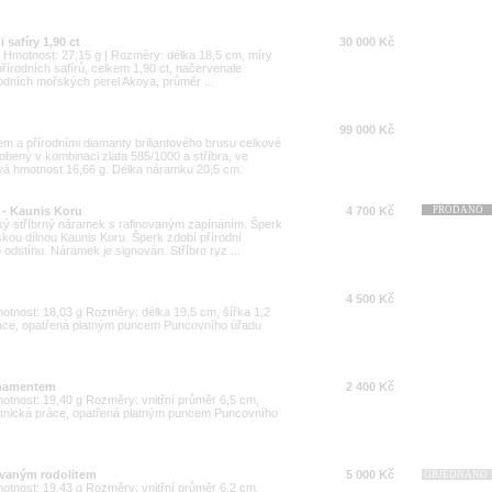
safíry 1,90 ct
30 000 Kč
0 | Hmotnost: 27,15 g | Rozměry: délka 18,5 cm, míry
řírodních safírů, celkem 1,90 ct, načervenale
odních mořských perel Akoya, průměr ...
99 000 Kč
 a přírodními diamanty briliantového brusu celkové
obený v kombinaci zlata 585/1000 a stříbra, ve
á hmotnost 16,66 g. Délka náramku 20,5 cm.
 - Kaunis Koru
4 700 Kč
PRODÁNO
ký stříbrný náramek s rafinovaným zapínáním. Šperk
kou dílnou Kaunis Koru. Šperk zdobí přírodní
dstínu. Náramek je signován. Stříbro ryz ...
4 500 Kč
Hmotnost: 18,03 g Rozměry: délka 19,5 cm, šířka 1,2
ráce, opatřená platným puncem Puncovního úřadu
rnamentem
2 400 Kč
Hmotnost: 19,40 g Rozměry: vnitřní průměr 6,5 cm,
atnická práce, opatřená platným puncem Puncovního
ovaným rodolitem
5 000 Kč
OBJEDNÁNO
Hmotnost: 19,43 g Rozměry: vnitřní průměr 6,2 cm,