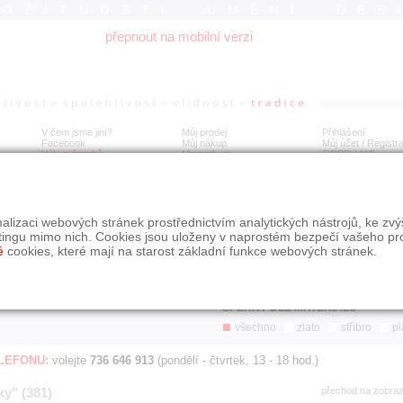
ROŽITNOSTI UMĚNÍ DES
přepnout na mobilní verzi
V čem jsme jiní?
Můj prodej
Přihlášení
Facebook
Můj nákup
Můj účet / Registr
Výkup šperků
Moje album
GDPR
/
AML
Jen poslední d
Í
alizaci webových stránek prostřednictvím analytických nástrojů, ke zv
BDOBÍ
STÁŘÍ NABÍDKY
ŘAZENÍ
SLE
tingu mimo nich. Cookies jsou uloženy v naprostém bezpečí vašeho pr
všechno
nejnovější napřed
je
é
cookies, které mají na starost základní funkce webových stránek.
jen poslední den
podle cen sestupně
jen poslední týden
jen poslední měsíc
ŠPERKY DLE MATERIÁLU
všechno
zlato
stříbro
pl
ELEFONU:
volejte
736 646 913
(pondělí - čtvrtek, 13 - 18 hod.)
ky" (381)
přechod na zobra