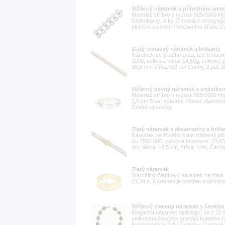
Stříbrný náramek s přírodními ame
Materiál: stříbro o ryzosti 925/1000 
Drahokamy: 6 ks přírodních ametystů 
platným puncem Puncovního úřadu Če
Zlatý tenisový náramek s brilianty
Náramek ze žlutého zlata, tzv. teniso
1000, celková váha: 14,60g, celkový poč
18,5 cm, šířka: 0,3 cm Čechy, 2.pol. 20
Stříbrný pevný náramek s pojistko
Materiál: stříbro o ryzosti 925/1000 
1,5 cm Stav: výborný Původ: zlatnic
České republiky.
Zlatý náramek s akvamaríny a brilia
Náramek ze žlutého zlata zdobený pří
Au 750/1000, celková hmotnost: 23,83g
1ct. délka: 18,5 cm, šířka: 1cm. Čechy,
Zlatý náramek
Starožitný článkový náramek ze zlata
21,34 g. Náramek je opatřen pojistným
Stříbrný zlacený náramek s českými
Elegantní náramek skládající se z 1
velikostmi českých granátů kulatého 
Kvalitní práce DUV Granát v Turnově z 