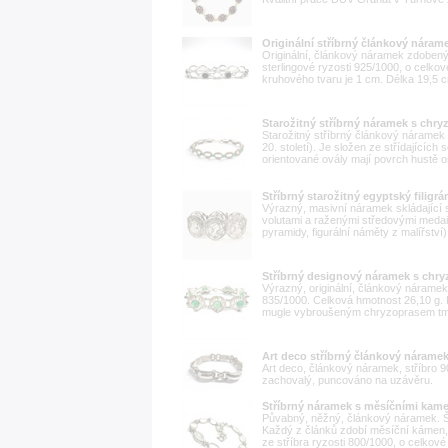
Originální stříbrný článkový náram
Originální, článkový náramek zdobený
sterlingové ryzosti 925/1000, o celko
kruhového tvaru je 1 cm. Délka 19,5 cm
Starožitný stříbrný náramek s chry
Starožitný stříbrný článkový náramek v
20. století). Je složen ze střídajících
orientované ovály mají povrch hustě o
Stříbrný starožitný egyptský filig
Výrazný, masivní náramek skládající 
volutami a raženými středovými medail
pyramidy, figurální náměty z malířství)
Stříbrný designový náramek s chry
Výrazný, originální, článkový náramek 
835/1000. Celková hmotnost 26,10 g. 
mugle vybroušeným chryzoprasem tmav
Art deco stříbrný článkový náramek
Art deco, článkový náramek, stříbro 9
zachovalý, puncováno na uzávěru.
Stříbrný náramek s měsíčními kam
Půvabný, něžný, článkový náramek. Šp
Každý z článků zdobí měsíční kámen, 
ze stříbra ryzosti 800/1000, o celkové