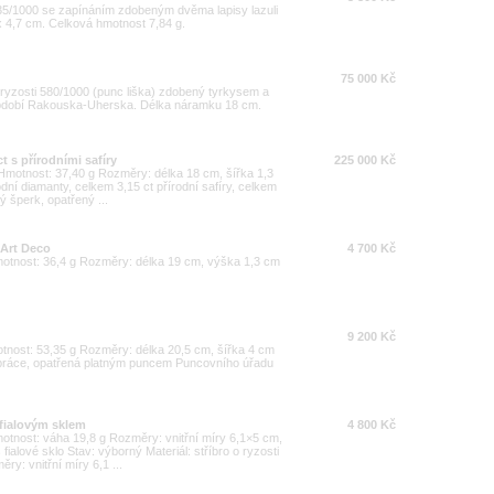
35/1000 se zapínáním zdobeným dvěma lapisy lazuli
x 4,7 cm. Celková hmotnost 7,84 g.
75 000 Kč
 ryzosti 580/1000 (punc liška) zdobený tyrkysem a
 období Rakouska-Uherska. Délka náramku 18 cm.
 s přírodními safíry
225 000 Kč
0 Hmotnost: 37,40 g Rozměry: délka 18 cm, šířka 1,3
dní diamanty, celkem 3,15 ct přírodní safíry, celkem
 šperk, opatřený ...
 Art Deco
4 700 Kč
Hmotnost: 36,4 g Rozměry: délka 19 cm, výška 1,3 cm
9 200 Kč
motnost: 53,35 g Rozměry: délka 20,5 cm, šířka 4 cm
 práce, opatřená platným puncem Puncovního úřadu
 fialovým sklem
4 800 Kč
Hmotnost: váha 19,8 g Rozměry: vnitřní míry 6,1×5 cm,
alové sklo Stav: výborný Materiál: stříbro o ryzosti
y: vnitřní míry 6,1 ...