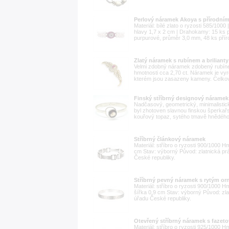
Perlový náramek Akoya s přírodními 
Materiál: bílé zlato o ryzosti 585/100
hlavy 1,7 x 2 cm | Drahokamy: 15 ks p
purpurové, průměr 3,0 mm, 48 ks přír
Zlatý náramek s rubínem a brilianty
Velmi zdobný náramek zdobený rubínem
hmotnosti cca 2,70 ct. Náramek je vyr
kterém jsou zasazeny kameny. Celkov
Finský stříbrný designový náramek
Nadčasový, geometrický, minimalistic
byl zhotoven slavnou finskou šperkařs
kouřový topaz, sytého tmavě hnědého o
Stříbrný článkový náramek
Materiál: stříbro o ryzosti 900/1000 
cm Stav: výborný Původ: zlatnická p
České republiky.
Stříbrný pevný náramek s rytým o
Materiál: stříbro o ryzosti 900/1000 
šířka 0,9 cm Stav: výborný Původ: zl
úřadu České republiky.
Otevřený stříbrný náramek s fazet
Materiál: stříbro o ryzosti 925/1000 