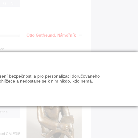
IGN
Otto Gutfreund, Námořník
ace
en
ýšení bezpečnosti a pro personalizaci doručovaného
VY
ohlížeče a nedostane se k nim nikdo, kdo nemá.
n slevy
atina
zení
GALERIE