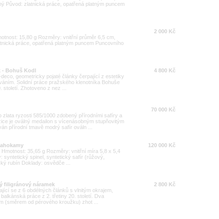
ný Původ: zlatnická práce, opatřená platným puncem
2 000 Kč
Hmotnost: 15,80 g Rozměry: vnitřní průměr 6,5 cm,
atnická práce, opatřená platným puncem Puncovního
k - Bohuš Kodl
4 800 Kč
deco, geometricky pojaté články čerpající z estetiky
šováním. Solidní práce pražského klenotníka Bohuše
. století. Zhotoveno z nez ...
70 000 Kč
zlata ryzosti 585/1000 zdobený přírodními safíry a
zice je oválný medailon s vícenásobným stupňovitým
án přírodní tmavě modrý safír ováln ...
drahokamy
120 000 Kč
00 Hmotnost: 35,65 g Rozměry: vnitřní míra 5,8 x 5,4
yntetický spinel, syntetický safír (růžový,
cký rubín Doklady: osvědče ...
vý filigránový náramek
2 800 Kč
ající se z 6 obdélných článků s vlnitým okrajem,
balkánská práce z 2. třetiny 20. století. Dva
em (směrem od pérového kroužku) zhot ...