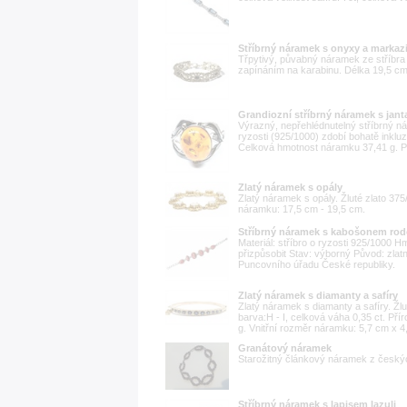
Stříbrný náramek s onyxy a markaz
Třpytivý, půvabný náramek ze stříbra
zapínáním na karabinu. Délka 19,5 cm
Grandiozní stříbrný náramek s jan
Výrazný, nepřehlédnutelný stříbrný ná
ryzosti (925/1000) zdobí bohatě inkl
Celková hmotnost náramku 37,41 g. Pr
Zlatý náramek s opály
Zlatý náramek s opály. Žluté zlato 37
náramku: 17,5 cm - 19,5 cm.
Stříbrný náramek s kabošonem rod
Materiál: stříbro o ryzosti 925/1000 
přizpůsobit Stav: výborný Původ: zla
Puncovního úřadu České republiky.
Zlatý náramek s diamanty a safíry
Zlatý náramek s diamanty a safíry. Žlut
barva:H - I, celková váha 0,35 ct. Pří
g. Vnitřní rozměr náramku: 5,7 cm x 4
Granátový náramek
Starožitný článkový náramek z českýc
Stříbrný náramek s lapisem lazuli