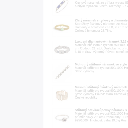
Kruhový náramek ze stříbra ryzosti 8
a bílým topazem. Vnitřní rozměry 5,7 
Zlatý náramek s tyrkysy a diamanty
Starožitný článkový náramek ze zlata
diamanty o hmotnosti cca 0,50 ct, z
Celková hmotnost 28,78 g.
Luxusní diamantový náramek 3,15 ct
Materiál: bílé zlato o ryzosti 750/100
cm Období: 21. stol. Drahokamy: příro
3,10 ct Stav: výborný Původ: nenošený
Mohutný stříbrný náramek ve stylu
Materiál: stříbro o ryzosti 800/1000 
Stav: výborný
Masivní stříbrný článkový náramek
Materiál: stříbro o ryzosti 900/100 H
Stav: výborný Původ: stará zlatnická
České republiky
Stříbrný otevírací pevný náramek s
Materiál: stříbro o ryzosti 925/1000 
průměr hlavy 2,5 cm Drahokamy: 1 ks fi
925/1000 Hmotnost: váha 19,8 g Rozměr