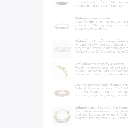
míry ozdoby 5,0 x 2,0 cm Stav: výbor
Puncovního úřadu České republiky.
Stříbrný pevný náramek
Materiál: stříbro o ryzosti 900/1000 
šířka 0,8 cm Stav: výborný Původ: zl
úřadu České republiky.
Stříbrný art-deco článkový nárame
Výrazný, široký náramek z období art-
strojírenství, zdobeno lineárním gilo
Kodla z konce 30. či počátku 40. let 20
Zlatý náramek se safíry a brilianty
Půvabný článkový náramek ze žlutého 
brilianty. Dominantou středové kompo
orámováním, v jehož středu je zafasov
Luxusní masivní zlatý náramek s 
Materiál: žluté zlato o ryzosti 750/10
cm, šířka náramku 1,1 cm Drahokamy: s
oranžový, purpurový, fialový), synteti
Stříbrný zlacený starožitný článko
Dekorativní, starožitný náramek sklád
vyplněno filigránovými volutami. Ruční 
spojovací kroužky mezi 2. a 3. článk