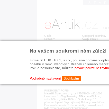
STA
O nás
Obchodní podmínky
Kontakty
Časté dotazy
Recenze
Ceník
Na vašem soukromí nám záleží
Detail položky
č. 183 328
Nár
Firma STUDIO 1809, s.r.o., používá cookies k optim
obsahu v rámci webových stránek i cíleného marke
Pokud nesouhlasíte, můžete
povolit pouze nezbytn
KATEGORIE
HISTORICKÉ OBDOB
náramky
1890-1940
Podrobné nastavení
Souhlasím
PODROBNÝ POPIS
Materiál: žluté zlato o ryzosti 750/1000, 480/1000
Hmotnost: 11,00 g Rozměry: šířka perel 5,3 cm,
šířka 0,5 cm, délka 18,5 cm Drahokamy: 10
přírodních perel Stav: výborný Doklady: osvědčení
Puncovního úřadu České republiky Pravost perel
byla ověřena gemologickou laboratoří.