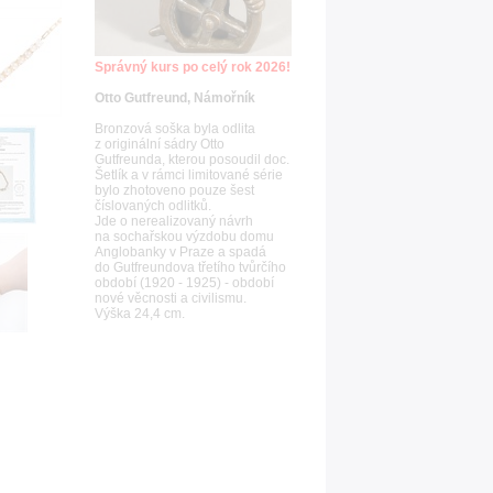
Správný kurs po celý rok 2026!
Otto Gutfreund, Námořník
Bronzová soška byla odlita
z originální sádry Otto
Gutfreunda, kterou posoudil doc.
Šetlík a v rámci limitované série
bylo zhotoveno pouze šest
číslovaných odlitků.
Jde o nerealizovaný návrh
na sochařskou výzdobu domu
Anglobanky v Praze a spadá
do Gutfreundova třetího tvůrčího
období (1920 - 1925) - období
nové věcnosti a civilismu.
Výška 24,4 cm.