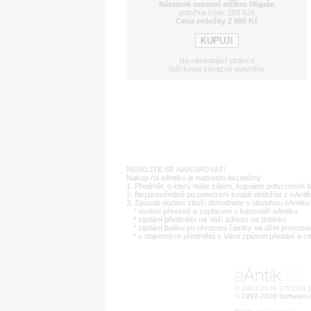
Náramek secesní stříbro filigrán
položka číslo: 183 528
Cena položky 2 800 Kč
Na následující stránce
Vaši koupi závazně potvrdíte.
NEBOJTE SE NAKUPOVAT!
Nákup na eAntiku je naprosto bezpečný:
1. Předmět, o který máte zájem, kupujete potvrzením t
2. Bezprostředně po potvrzení koupě obdržíte z eAntik
3. Způsob dodání zboží dohodnete s obsluhou eAntiku 
* osobní převzetí a zaplacení v kanceláři eAntiku
* zaslání předmětu na Vaši adresu na dobírku
* zaslání balíku po uhrazení částky na účet provozo
* u objemných předmětů s Vámi způsob předání a c
© 2003-2026 STUDIO 18
©
1992-2026 Softwarov