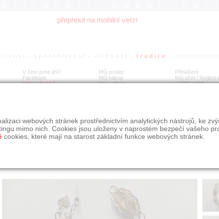
ROŽITNOSTI UMĚNÍ DES
přepnout na mobilní verzi
V čem jsme jiní?
Můj prodej
Přihlášení
Facebook
Můj nákup
Můj účet / Registr
Výkup šperků
Moje album
GDPR
/
AML
amek secesní stříbro filigrán
alizaci webových stránek prostřednictvím analytických nástrojů, ke zv
tingu mimo nich. Cookies jsou uloženy v naprostém bezpečí vašeho pr
é
cookies, které mají na starost základní funkce webových stránek.
Í
MÍSTO EXPEDICE
Počet návštěv: 183
poslat příteli
Jihočeský kraj
uložit do alba
dotaz na prodejce