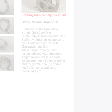
Správný kurs po celý rok 2026!
Otto Gutfreund, Námořník
Bronzová soška byla odlita
z originální sádry Otto
Gutfreunda, kterou posoudil doc.
Šetlík a v rámci limitované série
bylo zhotoveno pouze šest
číslovaných odlitků.
Jde o nerealizovaný návrh
na sochařskou výzdobu domu
Anglobanky v Praze a spadá
do Gutfreundova třetího tvůrčího
období (1920 - 1925) - období
nové věcnosti a civilismu.
Výška 24,4 cm.