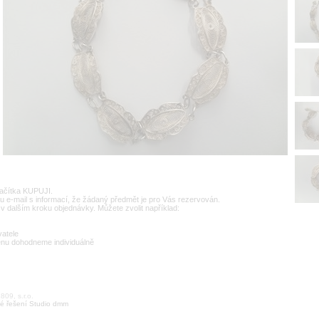
lačítka KUPUJI.
u e-mail s informací, že žádaný předmět je pro Vás rezervován.
v dalším kroku objednávky. Můžete zvolit například:
vatele
enu dohodneme individuálně
09, s.r.o.
é řešení Studio dmm