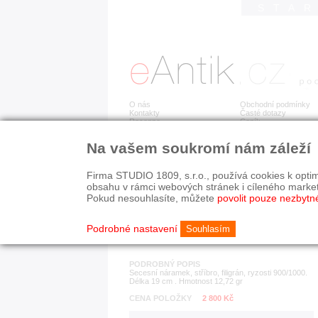
STA
O nás
Obchodní podmínky
Kontakty
Časté dotazy
Recenze
Ceník
Na vašem soukromí nám záleží
Detail položky
č. 183 528
Nár
Firma STUDIO 1809, s.r.o., používá cookies k optim
obsahu v rámci webových stránek i cíleného marke
Pokud nesouhlasíte, můžete
povolit pouze nezbytn
KATEGORIE
HISTORICKÉ OBDOB
náramky
1890-1940
Podrobné nastavení
Souhlasím
PODROBNÝ POPIS
Secesní náramek, stříbro, filigrán, ryzosti 900/1000.
Délka 19 cm . Hmotnost 12,72 gr
CENA POLOŽKY
2 800 Kč