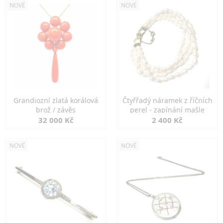
NOVÉ
NOVÉ
Grandiozní zlatá korálová
Čtyřřadý náramek z říčních
brož / závěs
perel - zapínání mašle
32 000 Kč
2 400 Kč
NOVÉ
NOVÉ