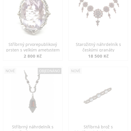
Stříbrný prvorepublikový
Starožitný náhrdelník s
prsten s velkým ametystem
českými granáty
2 800 Kč
18 500 Kč
NOVÉ
OBJEDNÁNO
NOVÉ
Stříbrný náhrdelník s
Stříbrná brož s