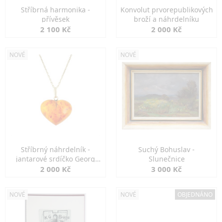
Stříbrná harmonika -
Konvolut prvorepublikových
přívěsek
broží a náhrdelníku
2 100 Kč
2 000 Kč
NOVÉ
NOVÉ
Stříbrný náhrdelník -
Suchý Bohuslav -
jantarové srdíčko Georg
Slunečnice
Kramer
2 000 Kč
3 000 Kč
NOVÉ
NOVÉ
OBJEDNÁNO