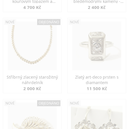
kouřovým topazem a
bleděmodrými kameny -
markazity
jemná elegance
4 700 Kč
2 400 Kč
NOVÉ
OBJEDNÁNO
NOVÉ
Stříbrný zlacený starožitný
Zlatý art-deco prsten s
náhrdelník
diamantem
2 000 Kč
11 500 Kč
NOVÉ
OBJEDNÁNO
NOVÉ