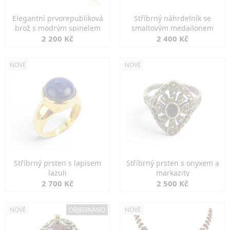
Elegantní prvorepubliková
Stříbrný náhrdelník se
brož s modrým spinelem
smaltovým medailonem
2 200 Kč
2 400 Kč
NOVÉ
NOVÉ
Stříbrný prsten s lapisem
Stříbrný prsten s onyxem a
lazuli
markazity
2 700 Kč
2 500 Kč
NOVÉ
OBJEDNÁNO
NOVÉ