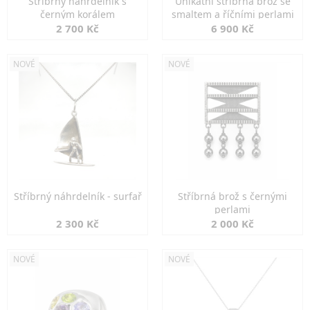
Stříbrný náhrdelník s
Unikátní stříbrná brož se
černým korálem
smaltem a říčními perlami
2 700 Kč
6 900 Kč
NOVÉ
NOVÉ
Stříbrný náhrdelník - surfař
Stříbrná brož s černými
perlami
2 300 Kč
2 000 Kč
NOVÉ
NOVÉ