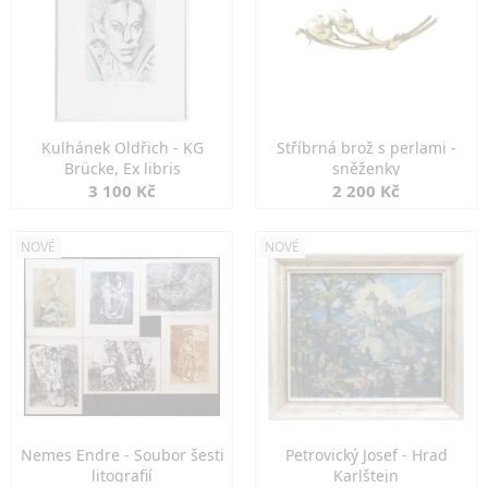
Kulhánek Oldřich - KG
Stříbrná brož s perlami -
Brücke, Ex libris
sněženky
3 100 Kč
2 200 Kč
NOVÉ
NOVÉ
Nemes Endre - Soubor šesti
Petrovický Josef - Hrad
litografií
Karlštejn