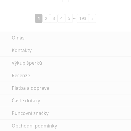
…
1
2
3
4
5
193
»
O nás
Kontakty
Výkup šperků
Recenze
Platba a doprava
Časté dotazy
Puncovní značky
Obchodní podmínky