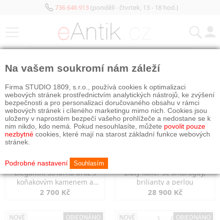
736 646 913
(pondělí - čtvrtek, 13 - 18 hod.)
KATEGORIE
Na vašem soukromí nám záleží
NOVÉ
OBJEDNÁNO
NOVÉ
OBJEDNÁNO
Firma STUDIO 1809, s.r.o., používá cookies k optimalizaci
webových stránek prostřednictvím analytických nástrojů, ke zvýšení
bezpečnosti a pro personalizaci doručovaného obsahu v rámci
webových stránek i cíleného marketingu mimo nich. Cookies jsou
uloženy v naprostém bezpečí vašeho prohlížeče a nedostane se k
nim nikdo, kdo nemá. Pokud nesouhlasíte, můžete
povolit pouze
nezbytné
cookies, které mají na starost základní funkce webových
stránek.
Podrobné nastavení
Souhlasím
Elegantní stříbrná brož s
Zlatý kolier se smaragdy,
koňakovým kamenem a
brilianty a perlou
markazity
2 700 Kč
28 900 Kč
NOVÉ
OBJEDNÁNO
NOVÉ
OBJEDNÁNO