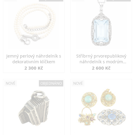
Jemný perlový náhrdelník s
Stříbrný prvorepublikový
dekorativním klíčkem
náhrdelník s modrým
spinelem
2 300 Kč
2 600 Kč
NOVÉ
OBJEDNÁNO
NOVÉ