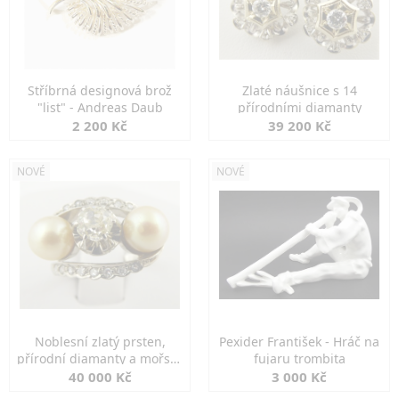
Stříbrná designová brož
Zlaté náušnice s 14
"list" - Andreas Daub
přírodními diamanty
2 200 Kč
39 200 Kč
NOVÉ
NOVÉ
Noblesní zlatý prsten,
Pexider František - Hráč na
přírodní diamanty a mořské
fujaru trombita
perly
40 000 Kč
3 000 Kč