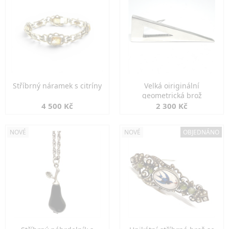
Stříbrný náramek s citríny
Velká oiriginální
geometrická brož
4 500 Kč
2 300 Kč
NOVÉ
NOVÉ
OBJEDNÁNO