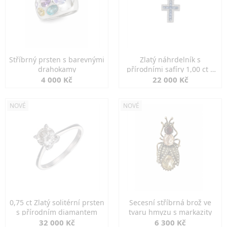
Stříbrný prsten s barevnými
Zlatý náhrdelník s
drahokamy
přírodními safíry 1,00 ct a
diamanty
4 000 Kč
22 000 Kč
NOVÉ
NOVÉ
0,75 ct Zlatý solitérní prsten
Secesní stříbrná brož ve
s přírodním diamantem
tvaru hmyzu s markazity
32 000 Kč
6 300 Kč