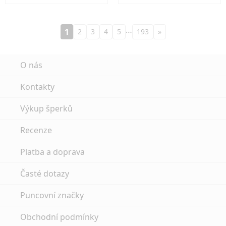
…
1
2
3
4
5
193
»
O nás
Kontakty
Výkup šperků
Recenze
Platba a doprava
Časté dotazy
Puncovní značky
Obchodní podmínky