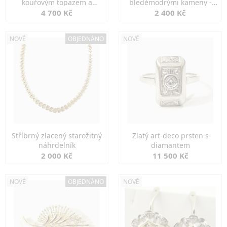
kouřovým topazem a
bleděmodrými kameny -
markazity
jemná elegance
4 700 Kč
2 400 Kč
NOVÉ
OBJEDNÁNO
NOVÉ
Stříbrný zlacený starožitný
Zlatý art-deco prsten s
náhrdelník
diamantem
2 000 Kč
11 500 Kč
NOVÉ
OBJEDNÁNO
NOVÉ