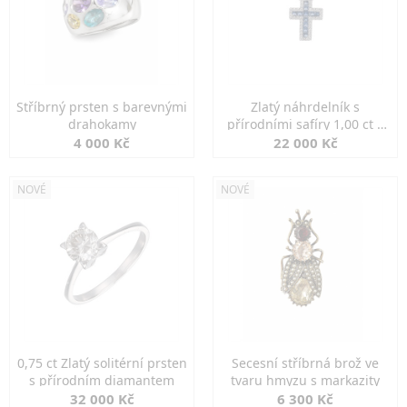
Stříbrný prsten s barevnými
Zlatý náhrdelník s
drahokamy
přírodními safíry 1,00 ct a
diamanty
4 000 Kč
22 000 Kč
NOVÉ
NOVÉ
0,75 ct Zlatý solitérní prsten
Secesní stříbrná brož ve
s přírodním diamantem
tvaru hmyzu s markazity
32 000 Kč
6 300 Kč