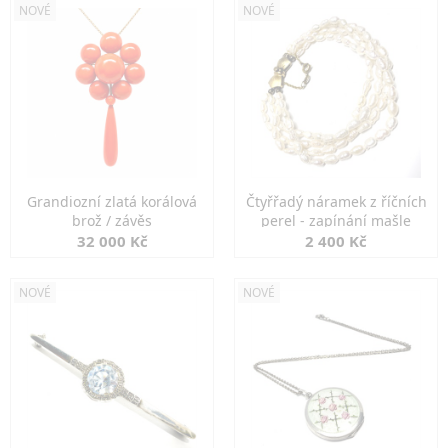
NOVÉ
NOVÉ
Grandiozní zlatá korálová
Čtyřřadý náramek z říčních
brož / závěs
perel - zapínání mašle
32 000 Kč
2 400 Kč
NOVÉ
NOVÉ