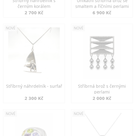
Stříbrný náhrdelník s
Unikátní stříbrná brož se
černým korálem
smaltem a říčními perlami
2 700 Kč
6 900 Kč
NOVÉ
NOVÉ
Stříbrný náhrdelník - surfař
Stříbrná brož s černými
perlami
2 300 Kč
2 000 Kč
NOVÉ
NOVÉ