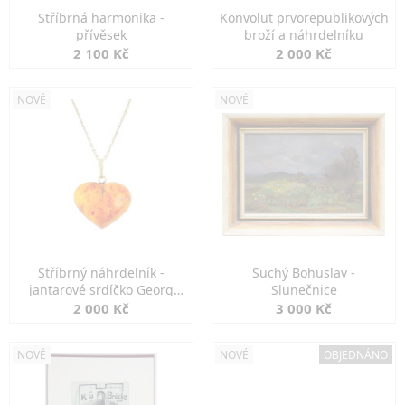
Stříbrná harmonika -
Konvolut prvorepublikových
přívěsek
broží a náhrdelníku
2 100 Kč
2 000 Kč
NOVÉ
NOVÉ
Stříbrný náhrdelník -
Suchý Bohuslav -
jantarové srdíčko Georg
Slunečnice
Kramer
2 000 Kč
3 000 Kč
NOVÉ
NOVÉ
OBJEDNÁNO