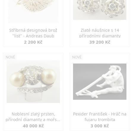
Stříbrná designová brož
Zlaté náušnice s 14
"list" - Andreas Daub
přírodními diamanty
2 200 Kč
39 200 Kč
NOVÉ
NOVÉ
Noblesní zlatý prsten,
Pexider František - Hráč na
přírodní diamanty a mořské
fujaru trombita
perly
40 000 Kč
3 000 Kč