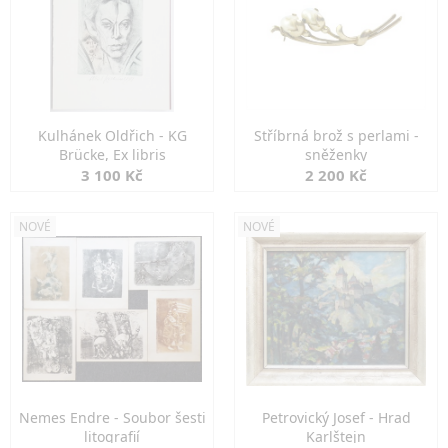
Kulhánek Oldřich - KG
Stříbrná brož s perlami -
Brücke, Ex libris
sněženky
3 100 Kč
2 200 Kč
NOVÉ
NOVÉ
Nemes Endre - Soubor šesti
Petrovický Josef - Hrad
litografií
Karlštejn