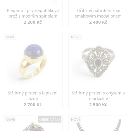
Elegantní prvorepubliková
Stříbrný náhrdelník se
brož s modrým spinelem
smaltovým medailonem
2 200 Kč
2 400 Kč
NOVÉ
NOVÉ
Stříbrný prsten s lapisem
Stříbrný prsten s onyxem a
lazuli
markazity
2 700 Kč
2 500 Kč
NOVÉ
OBJEDNÁNO
NOVÉ