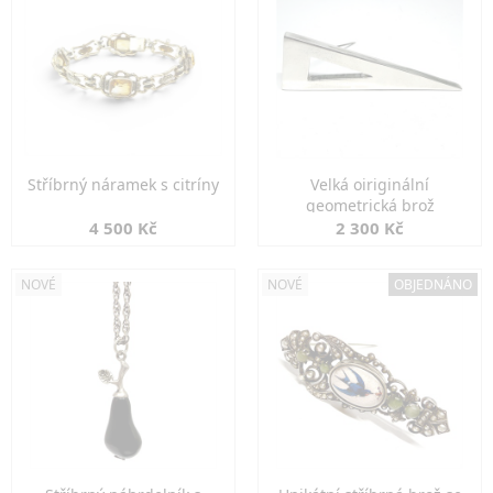
Stříbrný náramek s citríny
Velká oiriginální
geometrická brož
4 500 Kč
2 300 Kč
NOVÉ
NOVÉ
OBJEDNÁNO