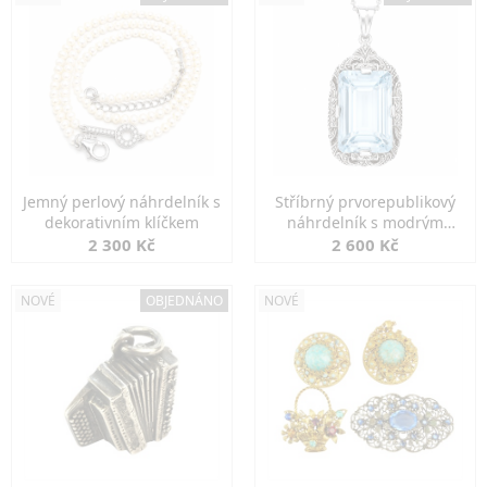
Jemný perlový náhrdelník s
Stříbrný prvorepublikový
dekorativním klíčkem
náhrdelník s modrým
spinelem
2 300 Kč
2 600 Kč
NOVÉ
OBJEDNÁNO
NOVÉ