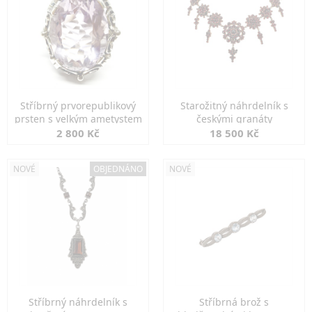
Stříbrný prvorepublikový
Starožitný náhrdelník s
prsten s velkým ametystem
českými granáty
2 800 Kč
18 500 Kč
NOVÉ
OBJEDNÁNO
NOVÉ
Stříbrný náhrdelník s
Stříbrná brož s