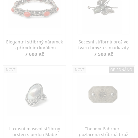
Elegantní stříbrný náramek
Secesní stříbrná brož ve
s přírodním korálem
tvaru hmyzu s markazity
7 600 Kč
7 500 Kč
NOVÉ
NOVÉ
OBJEDNÁNO
Luxusní masivní stříbrný
Theodor Fahrner -
prsten s perlou Mabé
pozlacená stříbrná brož