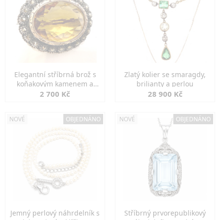
Elegantní stříbrná brož s
Zlatý kolier se smaragdy,
koňakovým kamenem a
brilianty a perlou
markazity
2 700 Kč
28 900 Kč
NOVÉ
OBJEDNÁNO
NOVÉ
OBJEDNÁNO
Jemný perlový náhrdelník s
Stříbrný prvorepublikový