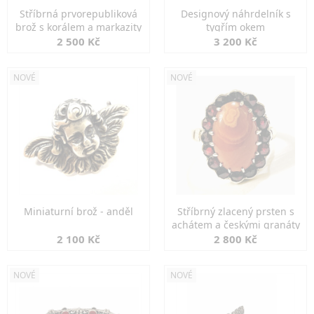
Stříbrná prvorepubliková
Designový náhrdelník s
brož s korálem a markazity
tygřím okem
2 500 Kč
3 200 Kč
NOVÉ
NOVÉ
Miniaturní brož - anděl
Stříbrný zlacený prsten s
achátem a českými granáty
2 100 Kč
2 800 Kč
NOVÉ
NOVÉ