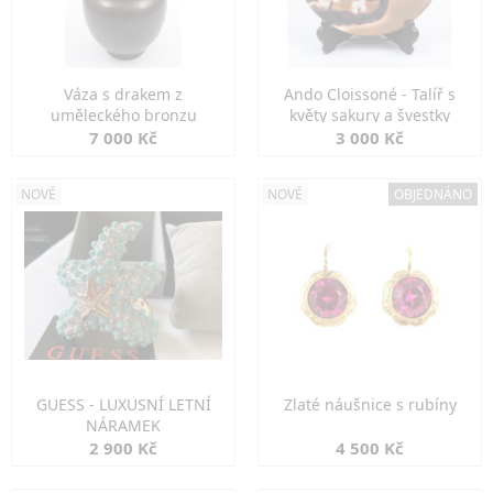
Váza s drakem z
Ando Cloissoné - Talíř s
uměleckého bronzu
květy sakury a švestky
7 000 Kč
3 000 Kč
NOVÉ
NOVÉ
OBJEDNÁNO
GUESS - LUXUSNÍ LETNÍ
Zlaté náušnice s rubíny
NÁRAMEK
2 900 Kč
4 500 Kč