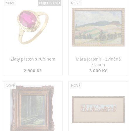
NOVÉ
OBJEDNÁNO
NOVÉ
Zlatý prsten s rubínem
Mára Jaromír - Zvlněná
krajina
2 900 Kč
3 000 Kč
NOVÉ
NOVÉ