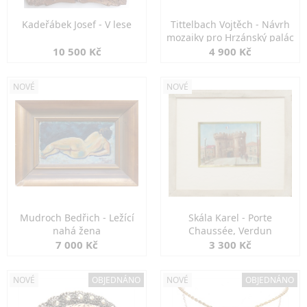
Kadeřábek Josef - V lese
Tittelbach Vojtěch - Návrh
mozaiky pro Hrzánský palác
10 500 Kč
4 900 Kč
NOVÉ
NOVÉ
Mudroch Bedřich - Ležící
Skála Karel - Porte
nahá žena
Chaussée, Verdun
7 000 Kč
3 300 Kč
NOVÉ
OBJEDNÁNO
NOVÉ
OBJEDNÁNO