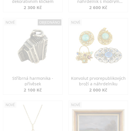
dekorativním klíčkem
náhrdelník s modrým
spinelem
2 300 Kč
2 600 Kč
NOVÉ
OBJEDNÁNO
NOVÉ
Stříbrná harmonika -
Konvolut prvorepublikových
přívěsek
broží a náhrdelníku
2 100 Kč
2 000 Kč
NOVÉ
NOVÉ