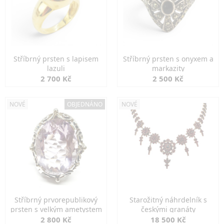
Stříbrný prsten s lapisem
Stříbrný prsten s onyxem a
lazuli
markazity
2 700 Kč
2 500 Kč
NOVÉ
OBJEDNÁNO
NOVÉ
Stříbrný prvorepublikový
Starožitný náhrdelník s
prsten s velkým ametystem
českými granáty
2 800 Kč
18 500 Kč