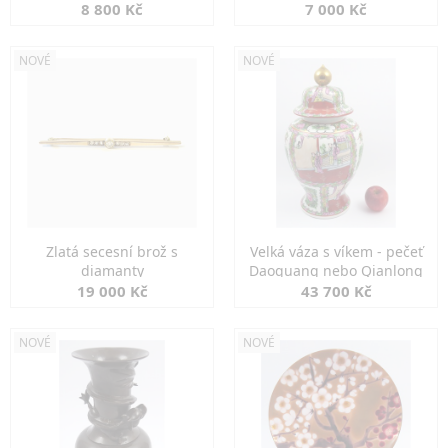
8 800 Kč
7 000 Kč
NOVÉ
NOVÉ
Zlatá secesní brož s
Velká váza s víkem - pečeť
diamanty
Daoguang nebo Qianlong
19 000 Kč
43 700 Kč
NOVÉ
NOVÉ