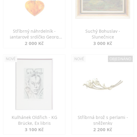
Stříbrný náhrdelník -
Suchý Bohuslav -
jantarové srdíčko Georg
Slunečnice
Kramer
2 000 Kč
3 000 Kč
NOVÉ
NOVÉ
OBJEDNÁNO
Kulhánek Oldřich - KG
Stříbrná brož s perlami -
Brücke, Ex libris
sněženky
3 100 Kč
2 200 Kč