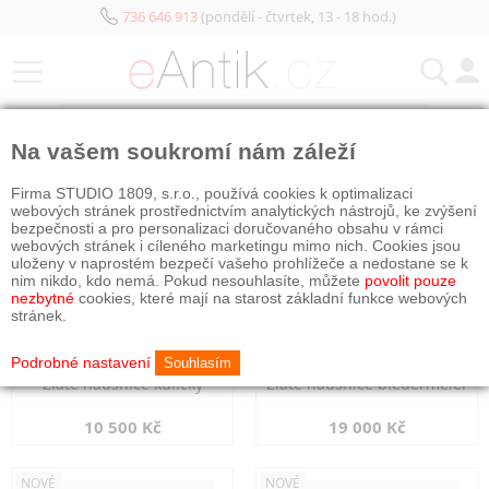
736 646 913
(pondělí - čtvrtek, 13 - 18 hod.)
KATEGORIE
Na vašem soukromí nám záleží
NOVÉ
NOVÉ
Firma STUDIO 1809, s.r.o., používá cookies k optimalizaci
webových stránek prostřednictvím analytických nástrojů, ke zvýšení
bezpečnosti a pro personalizaci doručovaného obsahu v rámci
webových stránek i cíleného marketingu mimo nich. Cookies jsou
uloženy v naprostém bezpečí vašeho prohlížeče a nedostane se k
nim nikdo, kdo nemá. Pokud nesouhlasíte, můžete
povolit pouze
nezbytné
cookies, které mají na starost základní funkce webových
stránek.
Podrobné nastavení
Souhlasím
Zlaté náušnice kuličky
Zlaté náušnice biedermeier
10 500 Kč
19 000 Kč
NOVÉ
NOVÉ