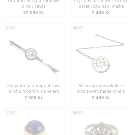
Grandiozní zlatá korálová
Čtyřřadý náramek z říčních
brož / závěs
perel - zapínání mašle
32 000 Kč
2 400 Kč
NOVÉ
NOVÉ
Elegantní prvorepubliková
Stříbrný náhrdelník se
brož s modrým spinelem
smaltovým medailonem
2 200 Kč
2 400 Kč
NOVÉ
NOVÉ