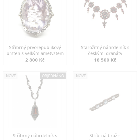
Stříbrný prvorepublikový
Starožitný náhrdelník s
prsten s velkým ametystem
českými granáty
2 800 Kč
18 500 Kč
NOVÉ
OBJEDNÁNO
NOVÉ
Stříbrný náhrdelník s
Stříbrná brož s