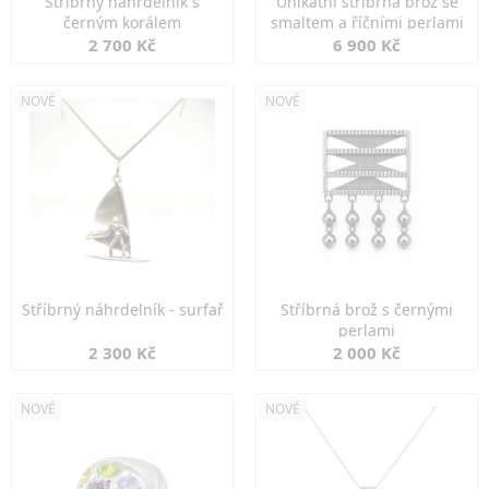
Stříbrný náhrdelník s
Unikátní stříbrná brož se
černým korálem
smaltem a říčními perlami
2 700 Kč
6 900 Kč
NOVÉ
NOVÉ
Stříbrný náhrdelník - surfař
Stříbrná brož s černými
perlami
2 300 Kč
2 000 Kč
NOVÉ
NOVÉ