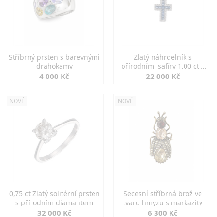
Stříbrný prsten s barevnými
Zlatý náhrdelník s
drahokamy
přírodními safíry 1,00 ct a
diamanty
4 000 Kč
22 000 Kč
NOVÉ
NOVÉ
0,75 ct Zlatý solitérní prsten
Secesní stříbrná brož ve
s přírodním diamantem
tvaru hmyzu s markazity
32 000 Kč
6 300 Kč