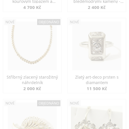
kouřovým topazem a
bleděmodrými kameny -
markazity
jemná elegance
4 700 Kč
2 400 Kč
NOVÉ
OBJEDNÁNO
NOVÉ
Stříbrný zlacený starožitný
Zlatý art-deco prsten s
náhrdelník
diamantem
2 000 Kč
11 500 Kč
NOVÉ
OBJEDNÁNO
NOVÉ