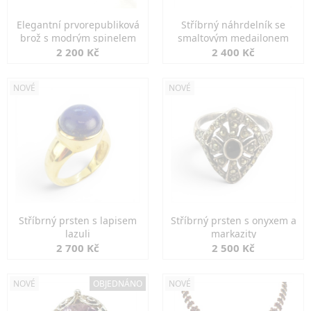
Elegantní prvorepubliková
Stříbrný náhrdelník se
brož s modrým spinelem
smaltovým medailonem
2 200 Kč
2 400 Kč
NOVÉ
NOVÉ
Stříbrný prsten s lapisem
Stříbrný prsten s onyxem a
lazuli
markazity
2 700 Kč
2 500 Kč
NOVÉ
OBJEDNÁNO
NOVÉ