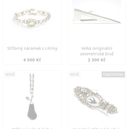
Stříbrný náramek s citríny
Velká oiriginální
geometrická brož
4 500 Kč
2 300 Kč
NOVÉ
NOVÉ
OBJEDNÁNO