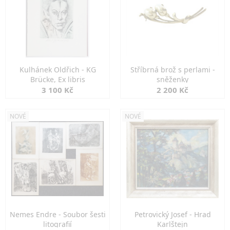
Kulhánek Oldřich - KG
Stříbrná brož s perlami -
Brücke, Ex libris
sněženky
3 100 Kč
2 200 Kč
NOVÉ
NOVÉ
Nemes Endre - Soubor šesti
Petrovický Josef - Hrad
litografií
Karlštejn