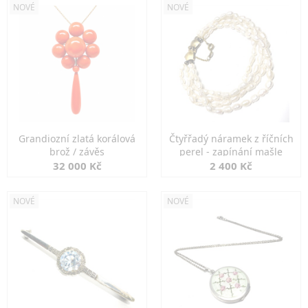
NOVÉ
NOVÉ
Grandiozní zlatá korálová
Čtyřřadý náramek z říčních
brož / závěs
perel - zapínání mašle
32 000 Kč
2 400 Kč
NOVÉ
NOVÉ