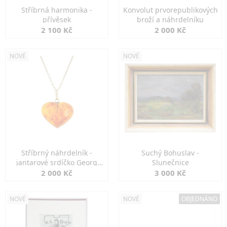
Stříbrná harmonika -
Konvolut prvorepublikových
přívěsek
broží a náhrdelníku
2 100 Kč
2 000 Kč
NOVÉ
NOVÉ
Stříbrný náhrdelník -
Suchý Bohuslav -
jantarové srdíčko Georg
Slunečnice
Kramer
2 000 Kč
3 000 Kč
NOVÉ
NOVÉ
OBJEDNÁNO