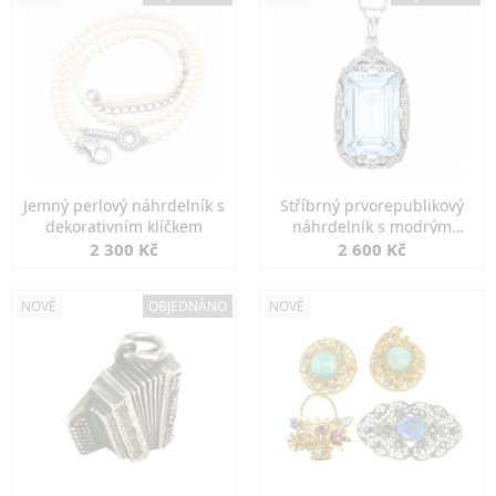
Jemný perlový náhrdelník s
Stříbrný prvorepublikový
dekorativním klíčkem
náhrdelník s modrým
spinelem
2 300 Kč
2 600 Kč
NOVÉ
OBJEDNÁNO
NOVÉ