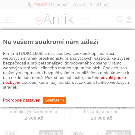
736 646 913
(pondělí - čtvrtek, 13 - 18 hod.)
KATEGORIE
Na vašem soukromí nám záleží
NOVÉ
OBJEDNÁNO
NOVÉ
OBJEDNÁNO
Firma STUDIO 1809, s.r.o., používá cookies k optimalizaci
webových stránek prostřednictvím analytických nástrojů, ke zvýšení
bezpečnosti a pro personalizaci doručovaného obsahu v rámci
webových stránek i cíleného marketingu mimo nich. Cookies jsou
uloženy v naprostém bezpečí vašeho prohlížeče a nedostane se k
nim nikdo, kdo nemá. Pokud nesouhlasíte, můžete
povolit pouze
nezbytné
cookies, které mají na starost základní funkce webových
stránek.
Podrobné nastavení
Souhlasím
Elegantní stříbrná brož s
Zlatý kolier se smaragdy,
koňakovým kamenem a
brilianty a perlou
markazity
2 700 Kč
28 900 Kč
NOVÉ
OBJEDNÁNO
NOVÉ
OBJEDNÁNO