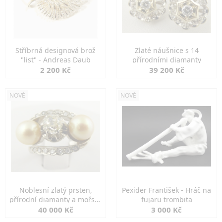
Stříbrná designová brož
Zlaté náušnice s 14
"list" - Andreas Daub
přírodními diamanty
2 200 Kč
39 200 Kč
NOVÉ
NOVÉ
Noblesní zlatý prsten,
Pexider František - Hráč na
přírodní diamanty a mořské
fujaru trombita
perly
40 000 Kč
3 000 Kč