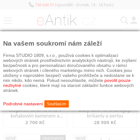
736 646 913
(pondělí - čtvrtek, 13 - 18 hod.)
KATEGORIE
Na vašem soukromí nám záleží
NOVÉ
NOVÉ
Firma STUDIO 1809, s.r.o., používá cookies k optimalizaci
webových stránek prostřednictvím analytických nástrojů, ke zvýšení
bezpečnosti a pro personalizaci doručovaného obsahu v rámci
webových stránek i cíleného marketingu mimo nich. Cookies jsou
uloženy v naprostém bezpečí vašeho prohlížeče a nedostane se k
nim nikdo, kdo nemá. Pokud nesouhlasíte, můžete
povolit pouze
nezbytné
cookies, které mají na starost základní funkce webových
stránek.
Podrobné nastavení
Souhlasím
Elegantní stříbrná brož s
Zlatý kolier se smaragdy,
koňakovým kamenem a
brilianty a perlou
markazity
2 700 Kč
28 900 Kč
NOVÉ
OBJEDNÁNO
NOVÉ