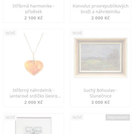
Stříbrná harmonika -
Konvolut prvorepublikových
přívěsek
broží a náhrdelníku
2 100 Kč
2 000 Kč
NOVÉ
NOVÉ
Stříbrný náhrdelník -
Suchý Bohuslav -
jantarové srdíčko Georg
Slunečnice
Kramer
2 000 Kč
3 000 Kč
NOVÉ
NOVÉ
OBJEDNÁNO