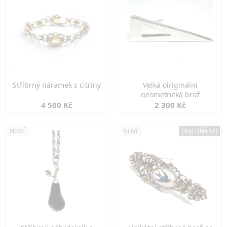
Stříbrný náramek s citríny
Velká oiriginální
geometrická brož
4 500 Kč
2 300 Kč
NOVÉ
NOVÉ
OBJEDNÁNO