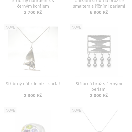
Stříbrný náhrdelník s
Unikátní stříbrná brož se
černým korálem
smaltem a říčními perlami
2 700 Kč
6 900 Kč
NOVÉ
NOVÉ
Stříbrný náhrdelník - surfař
Stříbrná brož s černými
perlami
2 300 Kč
2 000 Kč
NOVÉ
NOVÉ