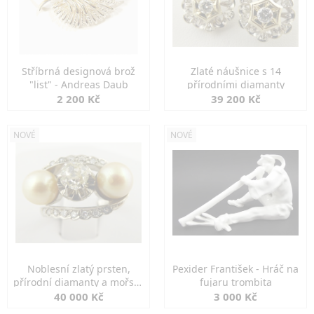
Stříbrná designová brož
Zlaté náušnice s 14
"list" - Andreas Daub
přírodními diamanty
2 200 Kč
39 200 Kč
NOVÉ
NOVÉ
Noblesní zlatý prsten,
Pexider František - Hráč na
přírodní diamanty a mořské
fujaru trombita
perly
40 000 Kč
3 000 Kč