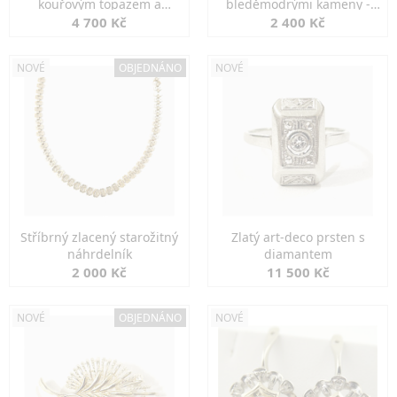
kouřovým topazem a
bleděmodrými kameny -
markazity
jemná elegance
4 700 Kč
2 400 Kč
NOVÉ
OBJEDNÁNO
NOVÉ
Stříbrný zlacený starožitný
Zlatý art-deco prsten s
náhrdelník
diamantem
2 000 Kč
11 500 Kč
NOVÉ
OBJEDNÁNO
NOVÉ