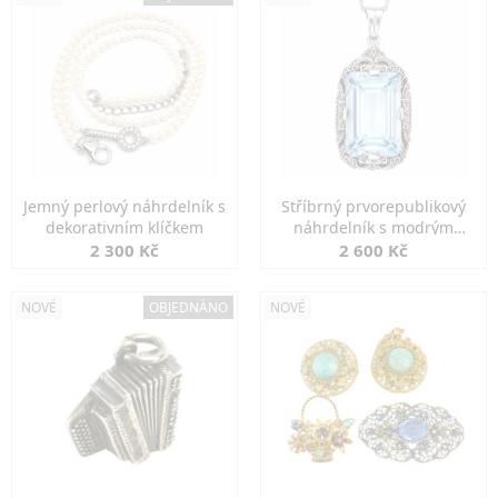
Jemný perlový náhrdelník s
Stříbrný prvorepublikový
dekorativním klíčkem
náhrdelník s modrým
spinelem
2 300 Kč
2 600 Kč
NOVÉ
OBJEDNÁNO
NOVÉ