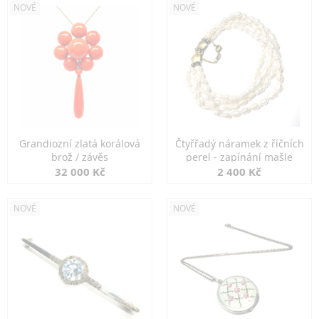
NOVÉ
NOVÉ
Grandiozní zlatá korálová
Čtyřřadý náramek z říčních
brož / závěs
perel - zapínání mašle
32 000 Kč
2 400 Kč
NOVÉ
NOVÉ