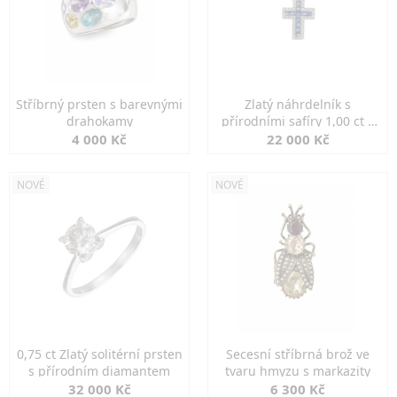
Stříbrný prsten s barevnými
Zlatý náhrdelník s
drahokamy
přírodními safíry 1,00 ct a
diamanty
4 000 Kč
22 000 Kč
NOVÉ
NOVÉ
0,75 ct Zlatý solitérní prsten
Secesní stříbrná brož ve
s přírodním diamantem
tvaru hmyzu s markazity
32 000 Kč
6 300 Kč