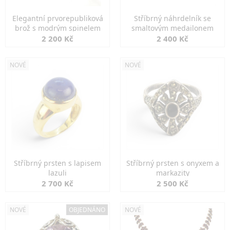
Elegantní prvorepubliková
Stříbrný náhrdelník se
brož s modrým spinelem
smaltovým medailonem
2 200 Kč
2 400 Kč
NOVÉ
NOVÉ
Stříbrný prsten s lapisem
Stříbrný prsten s onyxem a
lazuli
markazity
2 700 Kč
2 500 Kč
NOVÉ
OBJEDNÁNO
NOVÉ