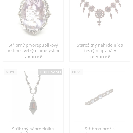
Stříbrný prvorepublikový
Starožitný náhrdelník s
prsten s velkým ametystem
českými granáty
2 800 Kč
18 500 Kč
NOVÉ
OBJEDNÁNO
NOVÉ
Stříbrný náhrdelník s
Stříbrná brož s