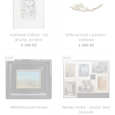
Kulhánek Oldřich - KG
Stříbrná brož s perlami -
Brücke, Ex libris
sněženky
3 100 Kč
2 200 Kč
NOVÉ
NOVÉ
Městečko pod horami
Nemes Endre - Soubor šesti
litografií