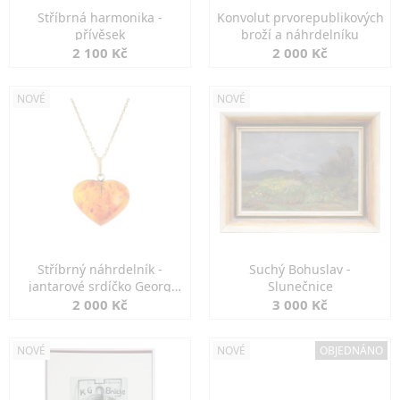
Stříbrná harmonika -
Konvolut prvorepublikových
přívěsek
broží a náhrdelníku
2 100 Kč
2 000 Kč
NOVÉ
NOVÉ
Stříbrný náhrdelník -
Suchý Bohuslav -
jantarové srdíčko Georg
Slunečnice
Kramer
2 000 Kč
3 000 Kč
NOVÉ
NOVÉ
OBJEDNÁNO