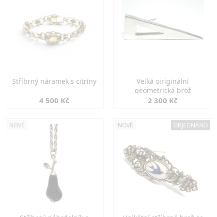
Stříbrný náramek s citríny
Velká oiriginální
geometrická brož
4 500 Kč
2 300 Kč
NOVÉ
NOVÉ
OBJEDNÁNO