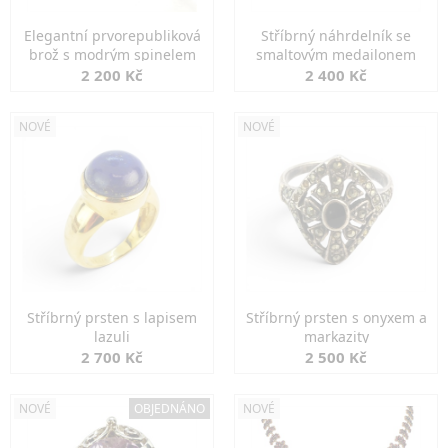
Elegantní prvorepubliková
Stříbrný náhrdelník se
brož s modrým spinelem
smaltovým medailonem
2 200 Kč
2 400 Kč
NOVÉ
NOVÉ
Stříbrný prsten s lapisem
Stříbrný prsten s onyxem a
lazuli
markazity
2 700 Kč
2 500 Kč
NOVÉ
OBJEDNÁNO
NOVÉ