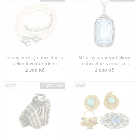
Jemný perlový náhrdelník s
Stříbrný prvorepublikový
dekorativním klíčkem
náhrdelník s modrým
spinelem
2 300 Kč
2 600 Kč
NOVÉ
OBJEDNÁNO
NOVÉ