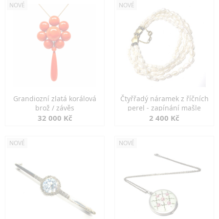
NOVÉ
NOVÉ
Grandiozní zlatá korálová
Čtyřřadý náramek z říčních
brož / závěs
perel - zapínání mašle
32 000 Kč
2 400 Kč
NOVÉ
NOVÉ