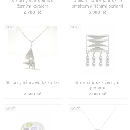
Stříbrný náhrdelník s
Unikátní stříbrná brož se
černým korálem
smaltem a říčními perlami
2 700 Kč
6 900 Kč
NOVÉ
NOVÉ
Stříbrný náhrdelník - surfař
Stříbrná brož s černými
perlami
2 300 Kč
2 000 Kč
NOVÉ
NOVÉ