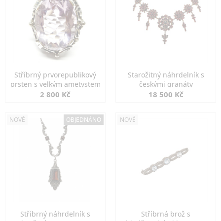
Stříbrný prvorepublikový
Starožitný náhrdelník s
prsten s velkým ametystem
českými granáty
2 800 Kč
18 500 Kč
NOVÉ
OBJEDNÁNO
NOVÉ
Stříbrný náhrdelník s
Stříbrná brož s