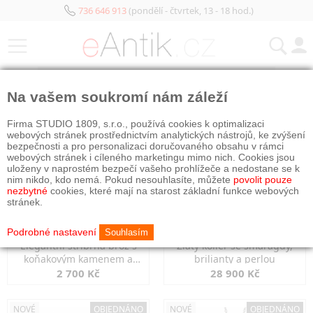
736 646 913
(pondělí - čtvrtek, 13 - 18 hod.)
KATEGORIE
Na vašem soukromí nám záleží
NOVÉ
OBJEDNÁNO
NOVÉ
OBJEDNÁNO
Firma STUDIO 1809, s.r.o., používá cookies k optimalizaci
webových stránek prostřednictvím analytických nástrojů, ke zvýšení
bezpečnosti a pro personalizaci doručovaného obsahu v rámci
webových stránek i cíleného marketingu mimo nich. Cookies jsou
uloženy v naprostém bezpečí vašeho prohlížeče a nedostane se k
nim nikdo, kdo nemá. Pokud nesouhlasíte, můžete
povolit pouze
nezbytné
cookies, které mají na starost základní funkce webových
stránek.
Podrobné nastavení
Souhlasím
Elegantní stříbrná brož s
Zlatý kolier se smaragdy,
koňakovým kamenem a
brilianty a perlou
markazity
2 700 Kč
28 900 Kč
NOVÉ
OBJEDNÁNO
NOVÉ
OBJEDNÁNO