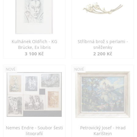
Kulhánek Oldřich - KG
Stříbrná brož s perlami -
Brücke, Ex libris
sněženky
3 100 Kč
2 200 Kč
NOVÉ
NOVÉ
Nemes Endre - Soubor šesti
Petrovický Josef - Hrad
litografií
Karlštejn