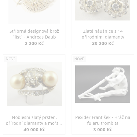
Stříbrná designová brož
Zlaté náušnice s 14
"list" - Andreas Daub
přírodními diamanty
2 200 Kč
39 200 Kč
NOVÉ
NOVÉ
Noblesní zlatý prsten,
Pexider František - Hráč na
přírodní diamanty a mořské
fujaru trombita
perly
40 000 Kč
3 000 Kč