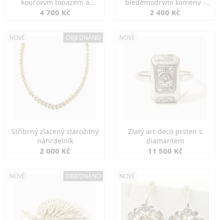
kouřovým topazem a
bleděmodrými kameny -
markazity
jemná elegance
4 700 Kč
2 400 Kč
NOVÉ
OBJEDNÁNO
NOVÉ
Stříbrný zlacený starožitný
Zlatý art-deco prsten s
náhrdelník
diamantem
2 000 Kč
11 500 Kč
NOVÉ
OBJEDNÁNO
NOVÉ