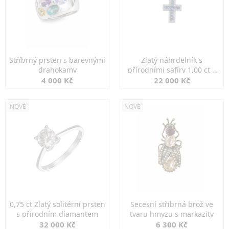
Stříbrný prsten s barevnými
Zlatý náhrdelník s
drahokamy
přírodními safíry 1,00 ct a
diamanty
4 000 Kč
22 000 Kč
NOVÉ
NOVÉ
0,75 ct Zlatý solitérní prsten
Secesní stříbrná brož ve
s přírodním diamantem
tvaru hmyzu s markazity
32 000 Kč
6 300 Kč