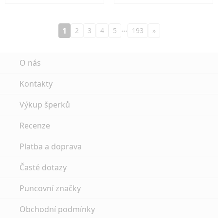
…
1
2
3
4
5
193
»
O nás
Kontakty
Výkup šperků
Recenze
Platba a doprava
Časté dotazy
Puncovní značky
Obchodní podmínky