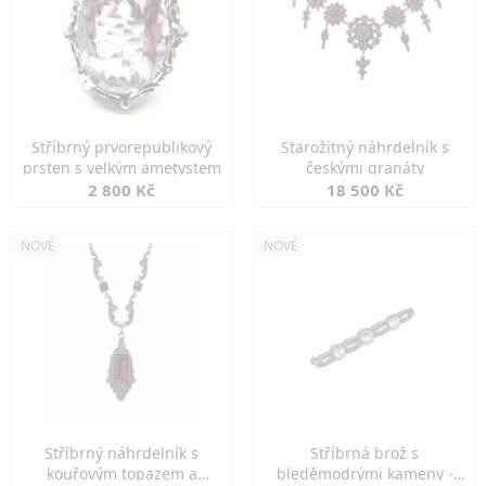
Stříbrný prvorepublikový
Starožitný náhrdelník s
prsten s velkým ametystem
českými granáty
2 800 Kč
18 500 Kč
NOVÉ
NOVÉ
Stříbrný náhrdelník s
Stříbrná brož s
kouřovým topazem a
bleděmodrými kameny -