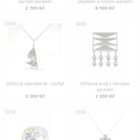
černým korálem
smaltem a říčními perlami
2 700 Kč
6 900 Kč
NOVÉ
NOVÉ
Stříbrný náhrdelník - surfař
Stříbrná brož s černými
perlami
2 300 Kč
2 000 Kč
NOVÉ
NOVÉ