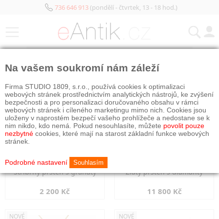
736 646 913
(pondělí - čtvrtek, 13 - 18 hod.)
KATEGORIE
Na vašem soukromí nám záleží
NOVÉ
NOVÉ
Firma STUDIO 1809, s.r.o., používá cookies k optimalizaci
webových stránek prostřednictvím analytických nástrojů, ke zvýšení
bezpečnosti a pro personalizaci doručovaného obsahu v rámci
webových stránek i cíleného marketingu mimo nich. Cookies jsou
uloženy v naprostém bezpečí vašeho prohlížeče a nedostane se k
nim nikdo, kdo nemá. Pokud nesouhlasíte, můžete
povolit pouze
nezbytné
cookies, které mají na starost základní funkce webových
stránek.
Podrobné nastavení
Souhlasím
Stříbrný prsten s granáty
Zlatý prsten s diamanty
2 200 Kč
11 800 Kč
NOVÉ
NOVÉ