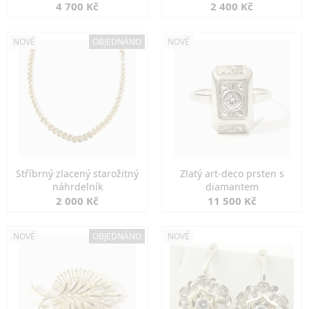
markazity
jemná elegance
4 700 Kč
2 400 Kč
NOVÉ
OBJEDNÁNO
NOVÉ
Stříbrný zlacený starožitný
Zlatý art-deco prsten s
náhrdelník
diamantem
2 000 Kč
11 500 Kč
NOVÉ
OBJEDNÁNO
NOVÉ