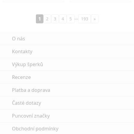
…
1
2
3
4
5
193
»
O nás
Kontakty
Výkup šperků
Recenze
Platba a doprava
Časté dotazy
Puncovní značky
Obchodní podmínky