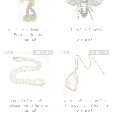
Bauer - Moriskentänzer,
Stříbrná brož - včela
Erasmus Grasser
3 500 Kč
2 300 Kč
NOVÉ
OBJEDNÁNO
NOVÉ
OBJEDNÁNO
Perlový náhrdelník s
Náhrdelník ze zlaceného
elegantním stříbrným
stříbra s velkým růženínem
zapínáním
2 600 Kč
2 300 Kč