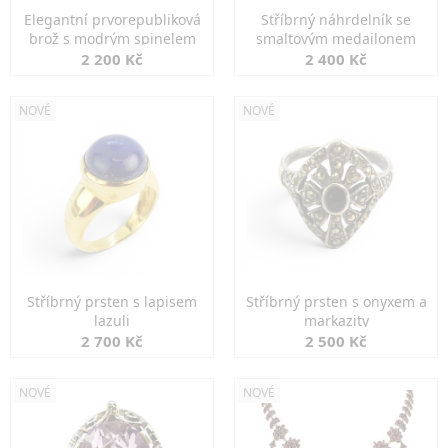
Elegantní prvorepubliková
Stříbrný náhrdelník se
brož s modrým spinelem
smaltovým medailonem
2 200 Kč
2 400 Kč
NOVÉ
NOVÉ
Stříbrný prsten s lapisem
Stříbrný prsten s onyxem a
lazuli
markazity
2 700 Kč
2 500 Kč
NOVÉ
NOVÉ