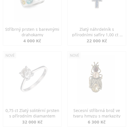
Stříbrný prsten s barevnými
Zlatý náhrdelník s
drahokamy
přírodními safíry 1,00 ct a
diamanty
4 000 Kč
22 000 Kč
NOVÉ
NOVÉ
0,75 ct Zlatý solitérní prsten
Secesní stříbrná brož ve
s přírodním diamantem
tvaru hmyzu s markazity
32 000 Kč
6 300 Kč