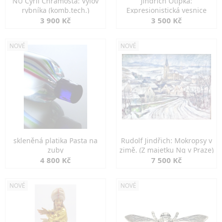
NU Cyril Chramosta: Výlov
Jindřich Otipka:
rybníka (komb.tech.)
Expresionistická vesnice
3 900 Kč
3 500 Kč
NOVÉ
NOVÉ
skleněná platika Pasta na
Rudolf Jindřich: Mokropsy v
zuby
zimě. (Z majetku Ng v Praze)
4 800 Kč
7 500 Kč
NOVÉ
NOVÉ