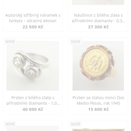
Autorský stříbrný náramek s
Náušnice z bílého zlata s
tyrkysy – výrazný design
přírodními diamanty - 0,30
ct
22 500 Kč
37 300 Kč
NOVÉ
NOVÉ
Prsten z bílého zlata s
Prsten se zlatou mincí Dos
přírodními diamanty - 1,00
Medio Pesos, rok 1945
ct
40 000 Kč
15 600 Kč
NOVÉ
NOVÉ