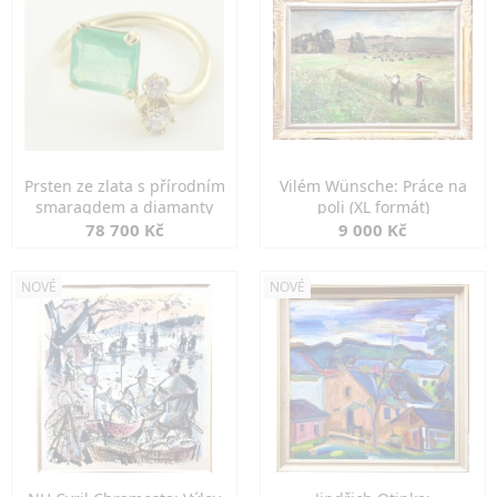
Prsten ze zlata s přírodním
Vilém Wünsche: Práce na
smaragdem a diamanty
poli (XL formát)
78 700 Kč
9 000 Kč
NOVÉ
NOVÉ