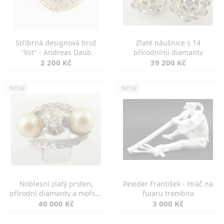
Stříbrná designová brož
Zlaté náušnice s 14
"list" - Andreas Daub
přírodními diamanty
2 200 Kč
39 200 Kč
NOVÉ
NOVÉ
Noblesní zlatý prsten,
Pexider František - Hráč na
přírodní diamanty a mořské
fujaru trombita
perly
40 000 Kč
3 000 Kč