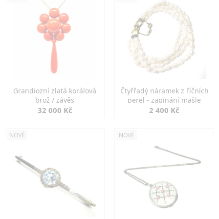
Grandiozní zlatá korálová
Čtyřřadý náramek z říčních
brož / závěs
perel - zapínání mašle
32 000 Kč
2 400 Kč
NOVÉ
NOVÉ