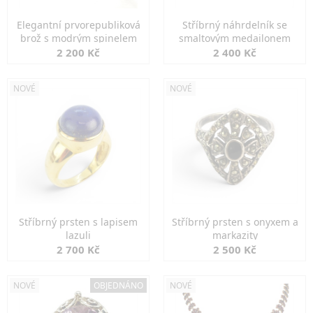
Elegantní prvorepubliková
Stříbrný náhrdelník se
brož s modrým spinelem
smaltovým medailonem
2 200 Kč
2 400 Kč
NOVÉ
NOVÉ
Stříbrný prsten s lapisem
Stříbrný prsten s onyxem a
lazuli
markazity
2 700 Kč
2 500 Kč
NOVÉ
OBJEDNÁNO
NOVÉ