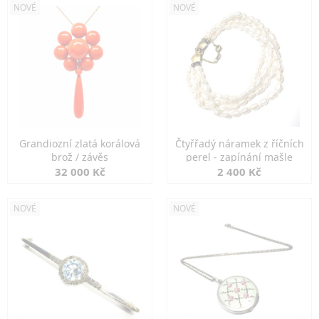
NOVÉ
NOVÉ
Grandiozní zlatá korálová
Čtyřřadý náramek z říčních
brož / závěs
perel - zapínání mašle
32 000 Kč
2 400 Kč
NOVÉ
NOVÉ