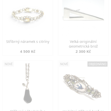
Stříbrný náramek s citríny
Velká oiriginální
geometrická brož
4 500 Kč
2 300 Kč
NOVÉ
NOVÉ
OBJEDNÁNO