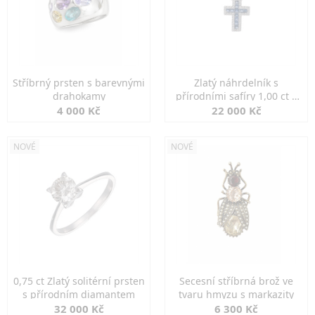
Stříbrný prsten s barevnými
Zlatý náhrdelník s
drahokamy
přírodními safíry 1,00 ct a
diamanty
4 000 Kč
22 000 Kč
NOVÉ
NOVÉ
0,75 ct Zlatý solitérní prsten
Secesní stříbrná brož ve
s přírodním diamantem
tvaru hmyzu s markazity
32 000 Kč
6 300 Kč