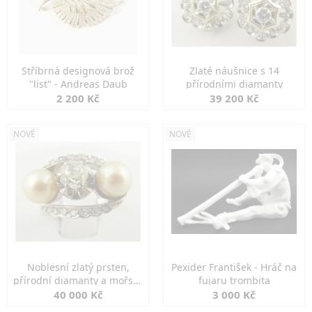
Stříbrná designová brož
Zlaté náušnice s 14
"list" - Andreas Daub
přírodními diamanty
2 200 Kč
39 200 Kč
NOVÉ
NOVÉ
Noblesní zlatý prsten,
Pexider František - Hráč na
přírodní diamanty a mořské
fujaru trombita
perly
40 000 Kč
3 000 Kč