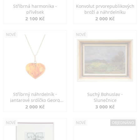
Stříbrná harmonika -
Konvolut prvorepublikových
přívěsek
broží a náhrdelníku
2 100 Kč
2 000 Kč
NOVÉ
NOVÉ
Stříbrný náhrdelník -
Suchý Bohuslav -
jantarové srdíčko Georg
Slunečnice
Kramer
2 000 Kč
3 000 Kč
NOVÉ
NOVÉ
OBJEDNÁNO