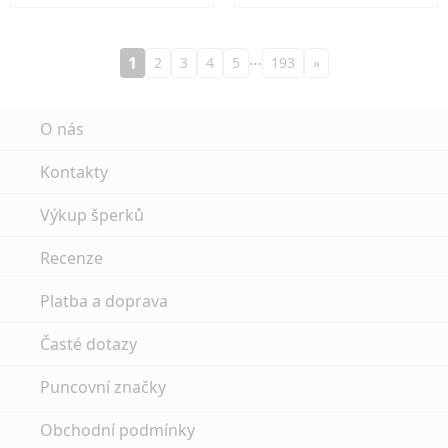
…
1
2
3
4
5
193
»
O nás
Kontakty
Výkup šperků
Recenze
Platba a doprava
Časté dotazy
Puncovní značky
Obchodní podmínky