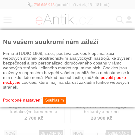
736 646 913
(pondělí - čtvrtek, 13 - 18 hod.)
KATEGORIE
Na vašem soukromí nám záleží
NOVÉ
OBJEDNÁNO
NOVÉ
OBJEDNÁNO
Firma STUDIO 1809, s.r.o., používá cookies k optimalizaci
webových stránek prostřednictvím analytických nástrojů, ke zvýšení
bezpečnosti a pro personalizaci doručovaného obsahu v rámci
webových stránek i cíleného marketingu mimo nich. Cookies jsou
uloženy v naprostém bezpečí vašeho prohlížeče a nedostane se k
nim nikdo, kdo nemá. Pokud nesouhlasíte, můžete
povolit pouze
nezbytné
cookies, které mají na starost základní funkce webových
stránek.
Podrobné nastavení
Souhlasím
Elegantní stříbrná brož s
Zlatý kolier se smaragdy,
koňakovým kamenem a
brilianty a perlou
markazity
2 700 Kč
28 900 Kč
NOVÉ
OBJEDNÁNO
NOVÉ
OBJEDNÁNO