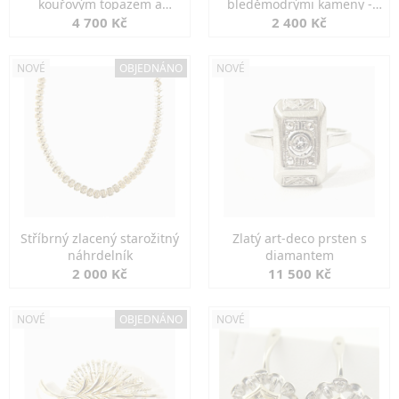
kouřovým topazem a
bleděmodrými kameny -
markazity
jemná elegance
4 700 Kč
2 400 Kč
NOVÉ
OBJEDNÁNO
NOVÉ
Stříbrný zlacený starožitný
Zlatý art-deco prsten s
náhrdelník
diamantem
2 000 Kč
11 500 Kč
NOVÉ
OBJEDNÁNO
NOVÉ