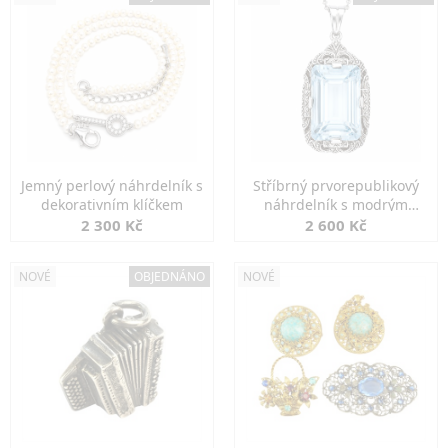
Jemný perlový náhrdelník s
Stříbrný prvorepublikový
dekorativním klíčkem
náhrdelník s modrým
spinelem
2 300 Kč
2 600 Kč
NOVÉ
OBJEDNÁNO
NOVÉ