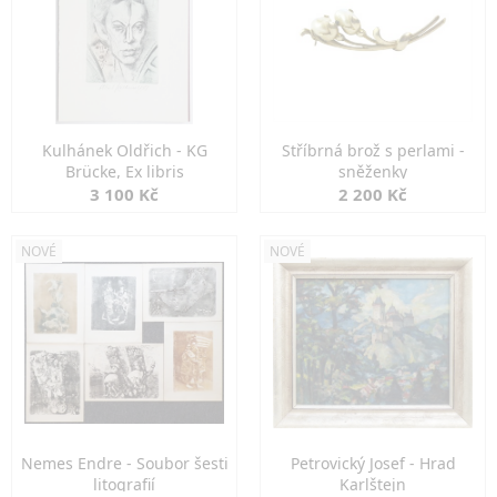
Kulhánek Oldřich - KG
Stříbrná brož s perlami -
Brücke, Ex libris
sněženky
3 100 Kč
2 200 Kč
NOVÉ
NOVÉ
Nemes Endre - Soubor šesti
Petrovický Josef - Hrad
litografií
Karlštejn