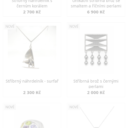
Stříbrný náhrdelník s
Unikátní stříbrná brož se
černým korálem
smaltem a říčními perlami
2 700 Kč
6 900 Kč
NOVÉ
NOVÉ
Stříbrný náhrdelník - surfař
Stříbrná brož s černými
perlami
2 300 Kč
2 000 Kč
NOVÉ
NOVÉ