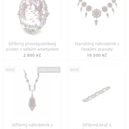
Stříbrný prvorepublikový
Starožitný náhrdelník s
prsten s velkým ametystem
českými granáty
2 800 Kč
18 500 Kč
NOVÉ
OBJEDNÁNO
NOVÉ
Stříbrný náhrdelník s
Stříbrná brož s