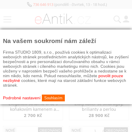
736 646 913
(pondělí - čtvrtek, 13 - 18 hod.)
KATEGORIE
Na vašem soukromí nám záleží
NOVÉ
OBJEDNÁNO
NOVÉ
OBJEDNÁNO
Firma STUDIO 1809, s.r.o., používá cookies k optimalizaci
webových stránek prostřednictvím analytických nástrojů, ke zvýšení
bezpečnosti a pro personalizaci doručovaného obsahu v rámci
webových stránek i cíleného marketingu mimo nich. Cookies jsou
uloženy v naprostém bezpečí vašeho prohlížeče a nedostane se k
nim nikdo, kdo nemá. Pokud nesouhlasíte, můžete
povolit pouze
nezbytné
cookies, které mají na starost základní funkce webových
stránek.
Podrobné nastavení
Souhlasím
Elegantní stříbrná brož s
Zlatý kolier se smaragdy,
koňakovým kamenem a
brilianty a perlou
markazity
2 700 Kč
28 900 Kč
NOVÉ
OBJEDNÁNO
NOVÉ
OBJEDNÁNO