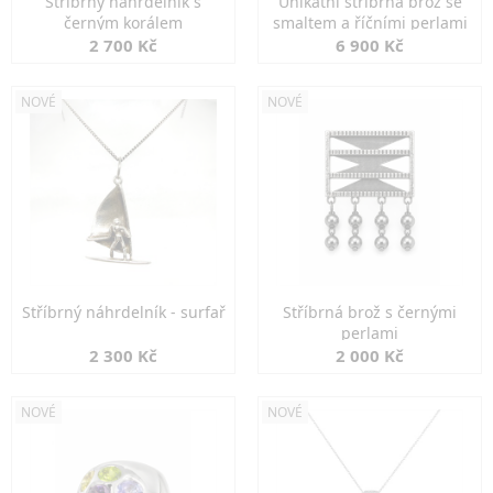
Stříbrný náhrdelník s
Unikátní stříbrná brož se
černým korálem
smaltem a říčními perlami
2 700 Kč
6 900 Kč
NOVÉ
NOVÉ
Stříbrný náhrdelník - surfař
Stříbrná brož s černými
perlami
2 300 Kč
2 000 Kč
NOVÉ
NOVÉ