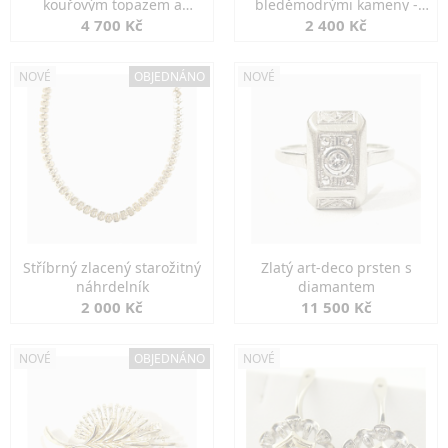
kouřovým topazem a
bleděmodrými kameny -
markazity
jemná elegance
4 700 Kč
2 400 Kč
NOVÉ
OBJEDNÁNO
NOVÉ
Stříbrný zlacený starožitný
Zlatý art-deco prsten s
náhrdelník
diamantem
2 000 Kč
11 500 Kč
NOVÉ
OBJEDNÁNO
NOVÉ