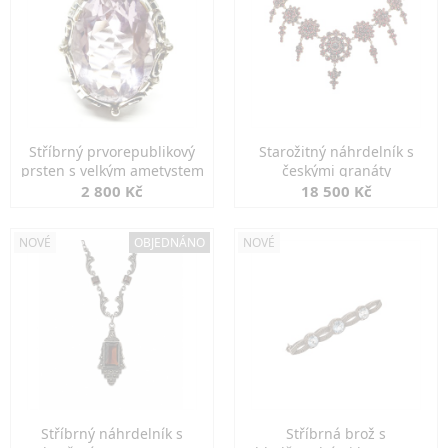
Stříbrný prvorepublikový
Starožitný náhrdelník s
prsten s velkým ametystem
českými granáty
2 800 Kč
18 500 Kč
NOVÉ
OBJEDNÁNO
NOVÉ
Stříbrný náhrdelník s
Stříbrná brož s