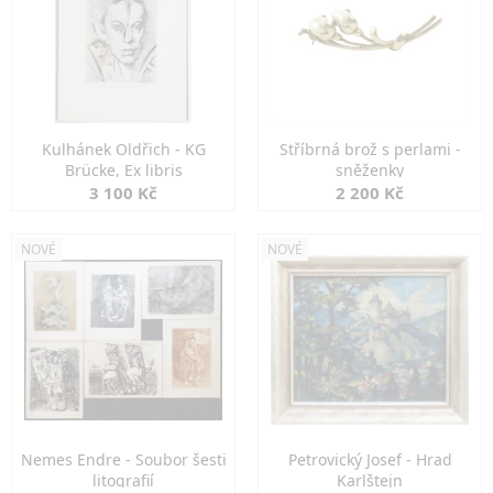
Kulhánek Oldřich - KG
Stříbrná brož s perlami -
Brücke, Ex libris
sněženky
3 100 Kč
2 200 Kč
NOVÉ
NOVÉ
Nemes Endre - Soubor šesti
Petrovický Josef - Hrad
litografií
Karlštejn