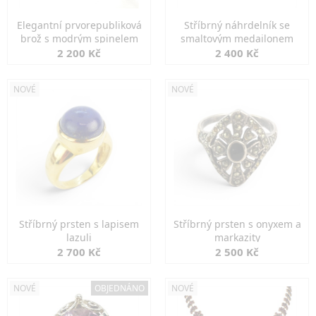
Elegantní prvorepubliková
Stříbrný náhrdelník se
brož s modrým spinelem
smaltovým medailonem
2 200 Kč
2 400 Kč
NOVÉ
NOVÉ
Stříbrný prsten s lapisem
Stříbrný prsten s onyxem a
lazuli
markazity
2 700 Kč
2 500 Kč
NOVÉ
OBJEDNÁNO
NOVÉ