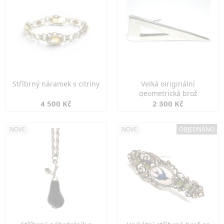
Stříbrný náramek s citríny
Velká oiriginální
geometrická brož
4 500 Kč
2 300 Kč
NOVÉ
NOVÉ
OBJEDNÁNO