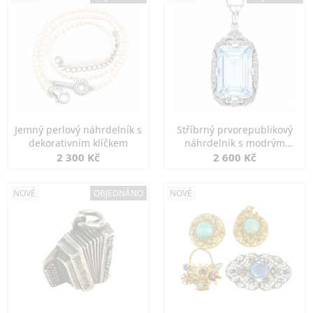
Jemný perlový náhrdelník s
Stříbrný prvorepublikový
dekorativním klíčkem
náhrdelník s modrým
spinelem
2 300 Kč
2 600 Kč
NOVÉ
OBJEDNÁNO
NOVÉ