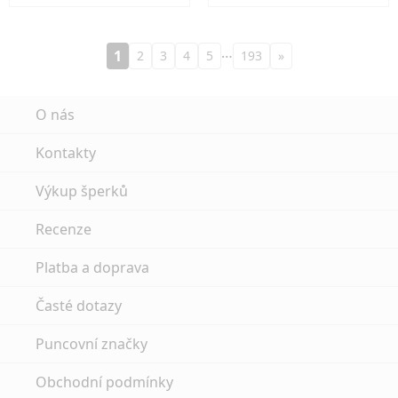
…
1
2
3
4
5
193
»
O nás
Kontakty
Výkup šperků
Recenze
Platba a doprava
Časté dotazy
Puncovní značky
Obchodní podmínky