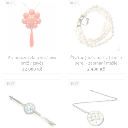
NOVÉ
NOVÉ
Grandiozní zlatá korálová
Čtyřřadý náramek z říčních
brož / závěs
perel - zapínání mašle
32 000 Kč
2 400 Kč
NOVÉ
NOVÉ