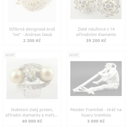
Stříbrná designová brož
Zlaté náušnice s 14
"list" - Andreas Daub
přírodními diamanty
2 200 Kč
39 200 Kč
NOVÉ
NOVÉ
Noblesní zlatý prsten,
Pexider František - Hráč na
přírodní diamanty a mořské
fujaru trombita
perly
40 000 Kč
3 000 Kč