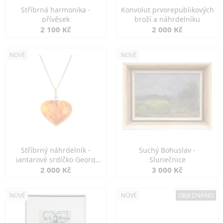
Stříbrná harmonika -
Konvolut prvorepublikových
přívěsek
broží a náhrdelníku
2 100 Kč
2 000 Kč
NOVÉ
NOVÉ
Stříbrný náhrdelník -
Suchý Bohuslav -
jantarové srdíčko Georg
Slunečnice
Kramer
2 000 Kč
3 000 Kč
NOVÉ
NOVÉ
OBJEDNÁNO