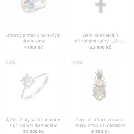
Stříbrný prsten s barevnými
Zlatý náhrdelník s
drahokamy
přírodními safíry 1,00 ct a
diamanty
4 000 Kč
22 000 Kč
NOVÉ
NOVÉ
0,75 ct Zlatý solitérní prsten
Secesní stříbrná brož ve
s přírodním diamantem
tvaru hmyzu s markazity
32 000 Kč
6 300 Kč