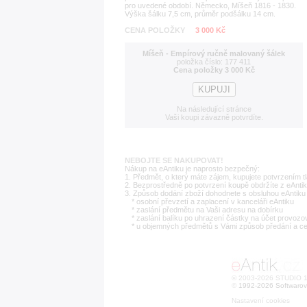
pro uvedené období. Německo, Míšeň 1816 - 1830.
Výška šálku 7,5 cm, průměr podšálku 14 cm.
CENA POLOŽKY
3 000 Kč
Míšeň - Empírový ručně malovaný šálek
položka číslo: 177 411
Cena položky 3 000 Kč
Na následující stránce
Vaši koupi závazně potvrdíte.
NEBOJTE SE NAKUPOVAT!
Nákup na eAntiku je naprosto bezpečný:
1. Předmět, o který máte zájem, kupujete potvrzením t
2. Bezprostředně po potvrzení koupě obdržíte z eAntik
3. Způsob dodání zboží dohodnete s obsluhou eAntiku 
* osobní převzetí a zaplacení v kanceláři eAntiku
* zaslání předmětu na Vaši adresu na dobírku
* zaslání balíku po uhrazení částky na účet provozo
* u objemných předmětů s Vámi způsob předání a c
© 2003-2026 STUDIO 18
©
1992-2026 Softwarov
Nastavení cookies