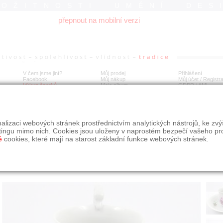
ROŽITNOSTI UMĚNÍ DES
přepnout na mobilní verzi
V čem jsme jiní?
Můj prodej
Přihlášení
Facebook
Můj nákup
Můj účet / Registr
Výkup šperků
Moje album
GDPR
/
AML
eň - Empírový ručně malovaný šálek
alizaci webových stránek prostřednictvím analytických nástrojů, ke zv
tingu mimo nich. Cookies jsou uloženy v naprostém bezpečí vašeho pr
é
cookies, které mají na starost základní funkce webových stránek.
Í
MÍSTO EXPEDICE
Počet návštěv: 470
poslat příteli
Praha
uložit do alba
dotaz na prodejce