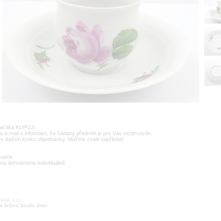
lačítka KUPUJI.
u e-mail s informací, že žádaný předmět je pro Vás rezervován.
v dalším kroku objednávky. Můžete zvolit například:
vatele
enu dohodneme individuálně
09, s.r.o.
é řešení Studio dmm