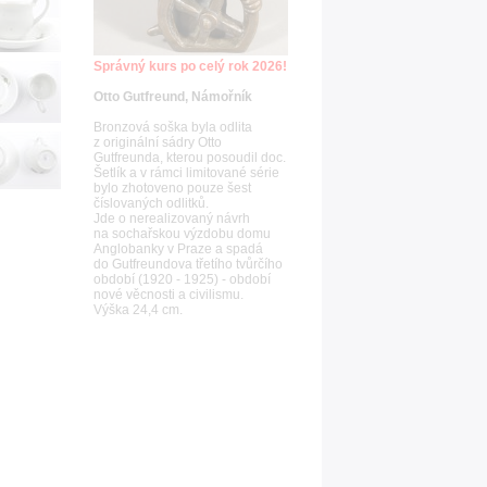
Správný kurs po celý rok 2026!
Otto Gutfreund, Námořník
Bronzová soška byla odlita
z originální sádry Otto
Gutfreunda, kterou posoudil doc.
Šetlík a v rámci limitované série
bylo zhotoveno pouze šest
číslovaných odlitků.
Jde o nerealizovaný návrh
na sochařskou výzdobu domu
Anglobanky v Praze a spadá
do Gutfreundova třetího tvůrčího
období (1920 - 1925) - období
nové věcnosti a civilismu.
Výška 24,4 cm.