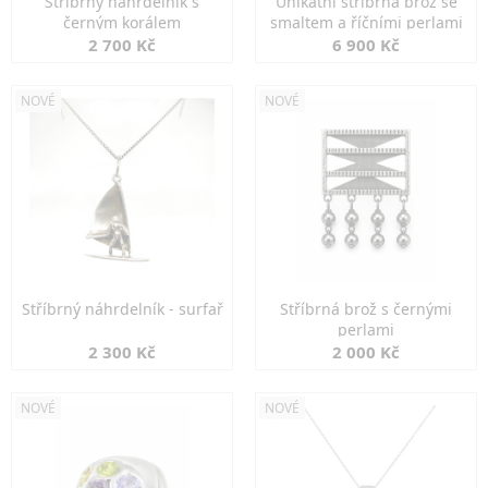
Stříbrný náhrdelník s
Unikátní stříbrná brož se
černým korálem
smaltem a říčními perlami
2 700 Kč
6 900 Kč
NOVÉ
NOVÉ
Stříbrný náhrdelník - surfař
Stříbrná brož s černými
perlami
2 300 Kč
2 000 Kč
NOVÉ
NOVÉ