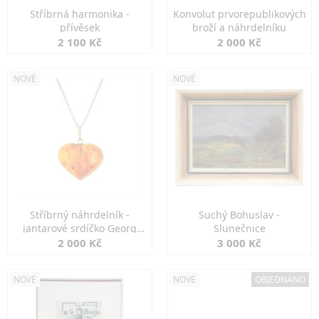
Stříbrná harmonika -
Konvolut prvorepublikových
přívěsek
broží a náhrdelníku
2 100 Kč
2 000 Kč
NOVÉ
NOVÉ
Stříbrný náhrdelník -
Suchý Bohuslav -
jantarové srdíčko Georg
Slunečnice
Kramer
2 000 Kč
3 000 Kč
NOVÉ
NOVÉ
OBJEDNÁNO