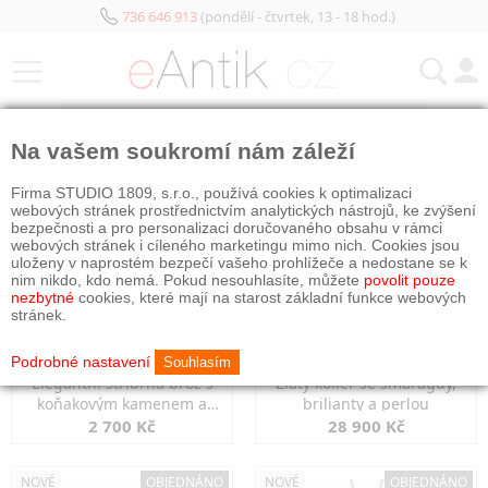
736 646 913
(pondělí - čtvrtek, 13 - 18 hod.)
KATEGORIE
Na vašem soukromí nám záleží
NOVÉ
NOVÉ
OBJEDNÁNO
Firma STUDIO 1809, s.r.o., používá cookies k optimalizaci
webových stránek prostřednictvím analytických nástrojů, ke zvýšení
bezpečnosti a pro personalizaci doručovaného obsahu v rámci
webových stránek i cíleného marketingu mimo nich. Cookies jsou
uloženy v naprostém bezpečí vašeho prohlížeče a nedostane se k
nim nikdo, kdo nemá. Pokud nesouhlasíte, můžete
povolit pouze
nezbytné
cookies, které mají na starost základní funkce webových
stránek.
Podrobné nastavení
Souhlasím
Elegantní stříbrná brož s
Zlatý kolier se smaragdy,
koňakovým kamenem a
brilianty a perlou
markazity
2 700 Kč
28 900 Kč
NOVÉ
OBJEDNÁNO
NOVÉ
OBJEDNÁNO