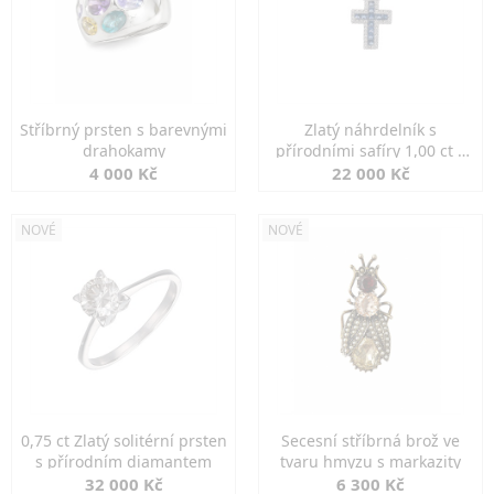
Stříbrný prsten s barevnými
Zlatý náhrdelník s
drahokamy
přírodními safíry 1,00 ct a
diamanty
4 000 Kč
22 000 Kč
NOVÉ
NOVÉ
0,75 ct Zlatý solitérní prsten
Secesní stříbrná brož ve
s přírodním diamantem
tvaru hmyzu s markazity
32 000 Kč
6 300 Kč