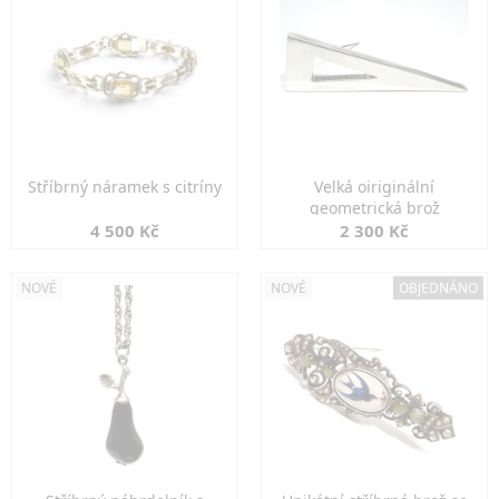
Stříbrný náramek s citríny
Velká oiriginální
geometrická brož
4 500 Kč
2 300 Kč
NOVÉ
NOVÉ
OBJEDNÁNO