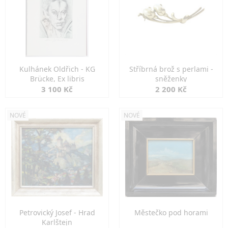
Kulhánek Oldřich - KG
Stříbrná brož s perlami -
Brücke, Ex libris
sněženky
3 100 Kč
2 200 Kč
NOVÉ
NOVÉ
Petrovický Josef - Hrad
Městečko pod horami
Karlštejn