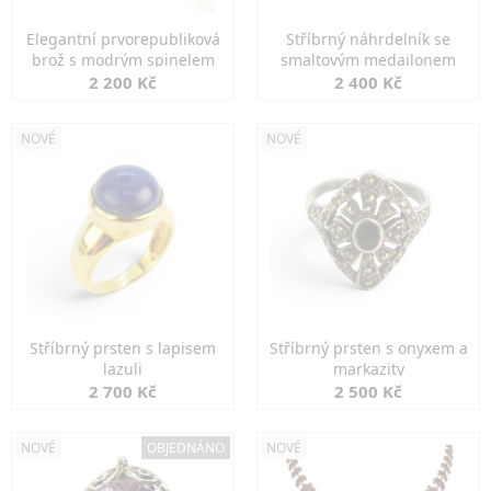
Elegantní prvorepubliková
Stříbrný náhrdelník se
brož s modrým spinelem
smaltovým medailonem
2 200 Kč
2 400 Kč
NOVÉ
NOVÉ
Stříbrný prsten s lapisem
Stříbrný prsten s onyxem a
lazuli
markazity
2 700 Kč
2 500 Kč
NOVÉ
OBJEDNÁNO
NOVÉ