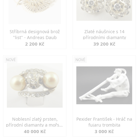
Stříbrná designová brož
Zlaté náušnice s 14
"list" - Andreas Daub
přírodními diamanty
2 200 Kč
39 200 Kč
NOVÉ
NOVÉ
Noblesní zlatý prsten,
Pexider František - Hráč na
přírodní diamanty a mořské
fujaru trombita
perly
40 000 Kč
3 000 Kč