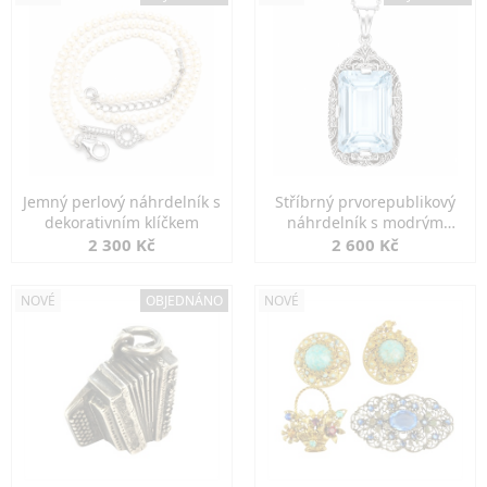
Jemný perlový náhrdelník s
Stříbrný prvorepublikový
dekorativním klíčkem
náhrdelník s modrým
spinelem
2 300 Kč
2 600 Kč
NOVÉ
OBJEDNÁNO
NOVÉ