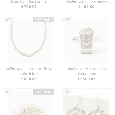
kouřovým topazem a
bleděmodrými kameny -
markazity
jemná elegance
4 700 Kč
2 400 Kč
NOVÉ
OBJEDNÁNO
NOVÉ
Stříbrný zlacený starožitný
Zlatý art-deco prsten s
náhrdelník
diamantem
2 000 Kč
11 500 Kč
NOVÉ
OBJEDNÁNO
NOVÉ