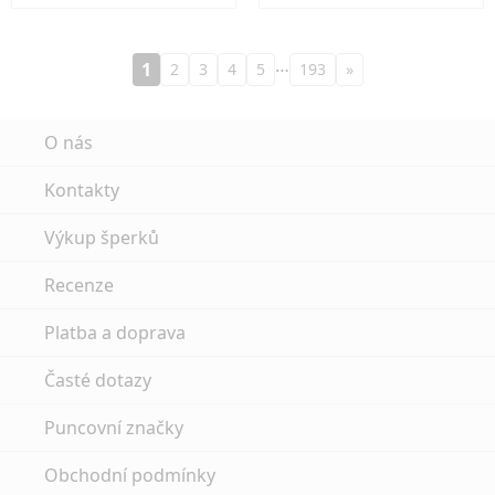
…
1
2
3
4
5
193
»
O nás
Kontakty
Výkup šperků
Recenze
Platba a doprava
Časté dotazy
Puncovní značky
Obchodní podmínky