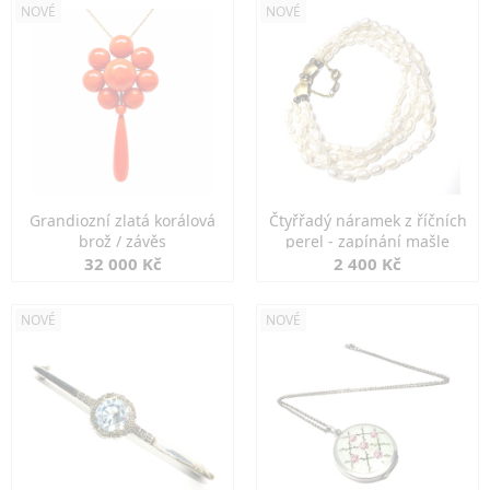
NOVÉ
NOVÉ
Grandiozní zlatá korálová
Čtyřřadý náramek z říčních
brož / závěs
perel - zapínání mašle
32 000 Kč
2 400 Kč
NOVÉ
NOVÉ