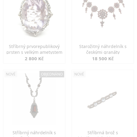
Stříbrný prvorepublikový
Starožitný náhrdelník s
prsten s velkým ametystem
českými granáty
2 800 Kč
18 500 Kč
NOVÉ
OBJEDNÁNO
NOVÉ
Stříbrný náhrdelník s
Stříbrná brož s