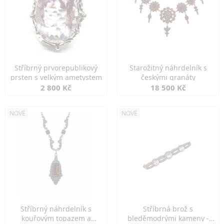
Stříbrný prvorepublikový
Starožitný náhrdelník s
prsten s velkým ametystem
českými granáty
2 800 Kč
18 500 Kč
NOVÉ
NOVÉ
Stříbrný náhrdelník s
Stříbrná brož s
kouřovým topazem a
bleděmodrými kameny -