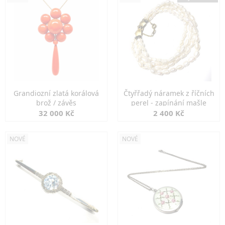
Grandiozní zlatá korálová
Čtyřřadý náramek z říčních
brož / závěs
perel - zapínání mašle
32 000 Kč
2 400 Kč
NOVÉ
NOVÉ