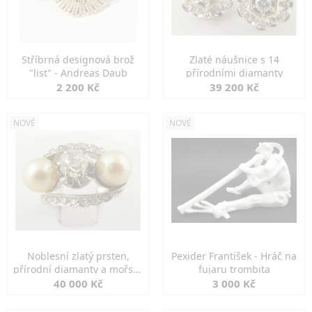
Stříbrná designová brož
Zlaté náušnice s 14
"list" - Andreas Daub
přírodními diamanty
2 200 Kč
39 200 Kč
NOVÉ
NOVÉ
Noblesní zlatý prsten,
Pexider František - Hráč na
přírodní diamanty a mořské
fujaru trombita
perly
40 000 Kč
3 000 Kč