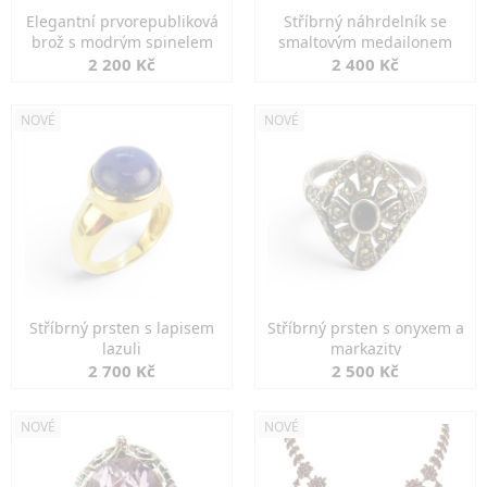
Elegantní prvorepubliková
Stříbrný náhrdelník se
brož s modrým spinelem
smaltovým medailonem
2 200 Kč
2 400 Kč
NOVÉ
NOVÉ
Stříbrný prsten s lapisem
Stříbrný prsten s onyxem a
lazuli
markazity
2 700 Kč
2 500 Kč
NOVÉ
NOVÉ