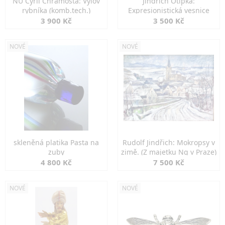
NU Cyril Chramosta: Výlov
Jindřich Otipka:
rybníka (komb.tech.)
Expresionistická vesnice
3 900 Kč
3 500 Kč
NOVÉ
NOVÉ
skleněná platika Pasta na
Rudolf Jindřich: Mokropsy v
zuby
zimě. (Z majetku Ng v Praze)
4 800 Kč
7 500 Kč
NOVÉ
NOVÉ