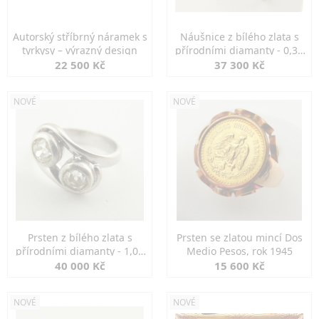
Autorský stříbrný náramek s
Náušnice z bílého zlata s
tyrkysy – výrazný design
přírodními diamanty - 0,30
ct
22 500 Kč
37 300 Kč
NOVÉ
NOVÉ
Prsten z bílého zlata s
Prsten se zlatou mincí Dos
přírodními diamanty - 1,00
Medio Pesos, rok 1945
ct
40 000 Kč
15 600 Kč
NOVÉ
NOVÉ