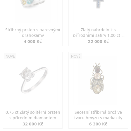
Stříbrný prsten s barevnými
Zlatý náhrdelník s
drahokamy
přírodními safíry 1,00 ct a
diamanty
4 000 Kč
22 000 Kč
NOVÉ
NOVÉ
0,75 ct Zlatý solitérní prsten
Secesní stříbrná brož ve
s přírodním diamantem
tvaru hmyzu s markazity
32 000 Kč
6 300 Kč