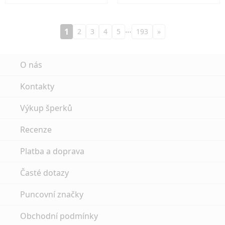
…
1
2
3
4
5
193
»
O nás
Kontakty
Výkup šperků
Recenze
Platba a doprava
Časté dotazy
Puncovní značky
Obchodní podmínky