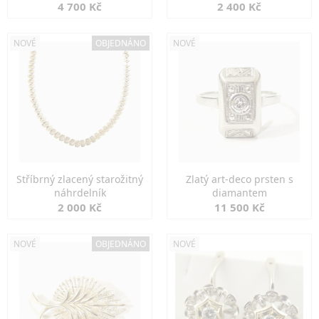
markazity
jemná elegance
4 700 Kč
2 400 Kč
NOVÉ
OBJEDNÁNO
NOVÉ
Stříbrný zlacený starožitný
Zlatý art-deco prsten s
náhrdelník
diamantem
2 000 Kč
11 500 Kč
NOVÉ
OBJEDNÁNO
NOVÉ