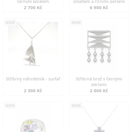
černým korálem
smaltem a říčními perlami
2 700 Kč
6 900 Kč
NOVÉ
NOVÉ
Stříbrný náhrdelník - surfař
Stříbrná brož s černými
perlami
2 300 Kč
2 000 Kč
NOVÉ
NOVÉ