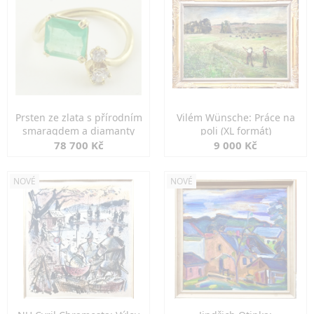
Prsten ze zlata s přírodním
Vilém Wünsche: Práce na
smaragdem a diamanty
poli (XL formát)
78 700 Kč
9 000 Kč
NOVÉ
NOVÉ