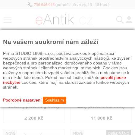
736 646 913
(pondělí - čtvrtek, 13 - 18 hod.)
KATEGORIE
Na vašem soukromí nám záleží
NOVÉ
NOVÉ
Firma STUDIO 1809, s.r.o., používá cookies k optimalizaci
webových stránek prostřednictvím analytických nástrojů, ke zvýšení
bezpečnosti a pro personalizaci doručovaného obsahu v rámci
webových stránek i cíleného marketingu mimo nich. Cookies jsou
uloženy v naprostém bezpečí vašeho prohlížeče a nedostane se k
nim nikdo, kdo nemá. Pokud nesouhlasíte, můžete
povolit pouze
nezbytné
cookies, které mají na starost základní funkce webových
stránek.
Podrobné nastavení
Souhlasím
Stříbrný prsten s granáty
Zlatý prsten s diamanty
2 200 Kč
11 800 Kč
NOVÉ
NOVÉ
OBJEDNÁNO