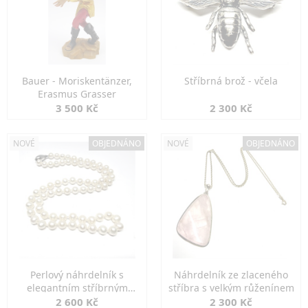
Bauer - Moriskentänzer,
Stříbrná brož - včela
Erasmus Grasser
3 500 Kč
2 300 Kč
NOVÉ
OBJEDNÁNO
NOVÉ
OBJEDNÁNO
Perlový náhrdelník s
Náhrdelník ze zlaceného
elegantním stříbrným
stříbra s velkým růženínem
zapínáním
2 600 Kč
2 300 Kč