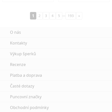
…
1
2
3
4
5
193
»
O nás
Kontakty
Výkup šperků
Recenze
Platba a doprava
Časté dotazy
Puncovní značky
Obchodní podmínky