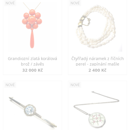
NOVÉ
NOVÉ
Grandiozní zlatá korálová
Čtyřřadý náramek z říčních
brož / závěs
perel - zapínání mašle
32 000 Kč
2 400 Kč
NOVÉ
NOVÉ