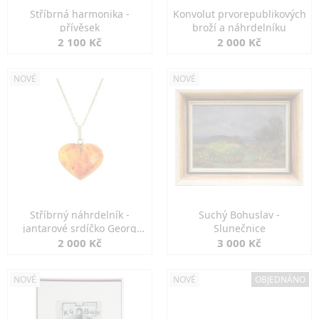
Stříbrná harmonika -
Konvolut prvorepublikových
přívěsek
broží a náhrdelníku
2 100 Kč
2 000 Kč
NOVÉ
NOVÉ
Stříbrný náhrdelník -
Suchý Bohuslav -
jantarové srdíčko Georg
Slunečnice
Kramer
2 000 Kč
3 000 Kč
NOVÉ
NOVÉ
OBJEDNÁNO