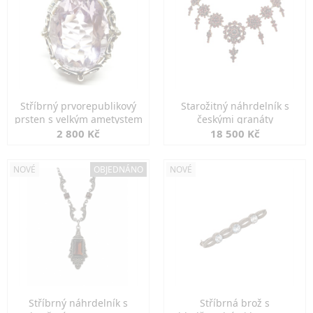
Stříbrný prvorepublikový
Starožitný náhrdelník s
prsten s velkým ametystem
českými granáty
2 800 Kč
18 500 Kč
NOVÉ
OBJEDNÁNO
NOVÉ
Stříbrný náhrdelník s
Stříbrná brož s