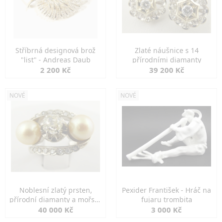
Stříbrná designová brož
Zlaté náušnice s 14
"list" - Andreas Daub
přírodními diamanty
2 200 Kč
39 200 Kč
NOVÉ
NOVÉ
Noblesní zlatý prsten,
Pexider František - Hráč na
přírodní diamanty a mořské
fujaru trombita
perly
40 000 Kč
3 000 Kč