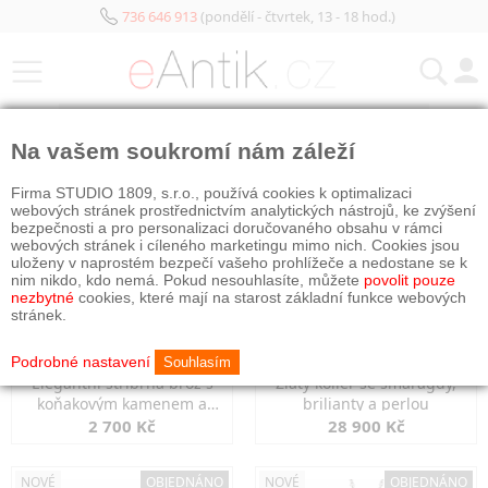
736 646 913
(pondělí - čtvrtek, 13 - 18 hod.)
KATEGORIE
Na vašem soukromí nám záleží
NOVÉ
OBJEDNÁNO
NOVÉ
OBJEDNÁNO
Firma STUDIO 1809, s.r.o., používá cookies k optimalizaci
webových stránek prostřednictvím analytických nástrojů, ke zvýšení
bezpečnosti a pro personalizaci doručovaného obsahu v rámci
webových stránek i cíleného marketingu mimo nich. Cookies jsou
uloženy v naprostém bezpečí vašeho prohlížeče a nedostane se k
nim nikdo, kdo nemá. Pokud nesouhlasíte, můžete
povolit pouze
nezbytné
cookies, které mají na starost základní funkce webových
stránek.
Podrobné nastavení
Souhlasím
Elegantní stříbrná brož s
Zlatý kolier se smaragdy,
koňakovým kamenem a
brilianty a perlou
markazity
2 700 Kč
28 900 Kč
NOVÉ
OBJEDNÁNO
NOVÉ
OBJEDNÁNO