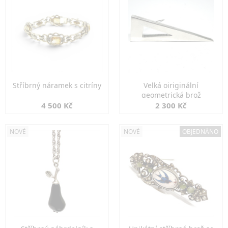
Stříbrný náramek s citríny
Velká oiriginální
geometrická brož
4 500 Kč
2 300 Kč
NOVÉ
NOVÉ
OBJEDNÁNO