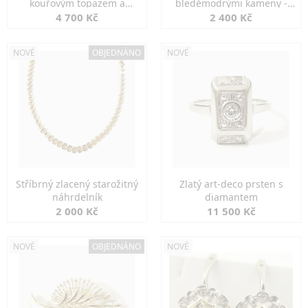
kouřovým topazem a
bleděmodrými kameny -
markazity
jemná elegance
4 700 Kč
2 400 Kč
NOVÉ
OBJEDNÁNO
NOVÉ
Stříbrný zlacený starožitný
Zlatý art-deco prsten s
náhrdelník
diamantem
2 000 Kč
11 500 Kč
NOVÉ
OBJEDNÁNO
NOVÉ