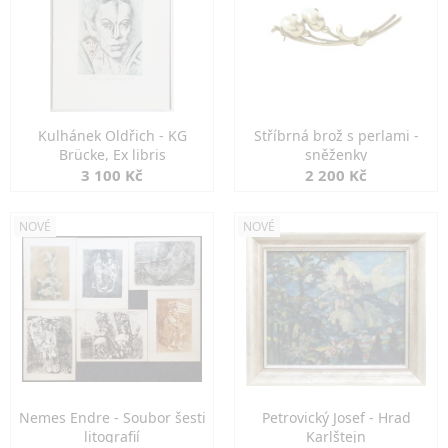
Kulhánek Oldřich - KG
Stříbrná brož s perlami -
Brücke, Ex libris
sněženky
3 100 Kč
2 200 Kč
NOVÉ
NOVÉ
Nemes Endre - Soubor šesti
Petrovický Josef - Hrad
litografií
Karlštejn