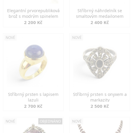
Elegantní prvorepubliková
Stříbrný náhrdelník se
brož s modrým spinelem
smaltovým medailonem
2 200 Kč
2 400 Kč
NOVÉ
NOVÉ
Stříbrný prsten s lapisem
Stříbrný prsten s onyxem a
lazuli
markazity
2 700 Kč
2 500 Kč
NOVÉ
OBJEDNÁNO
NOVÉ