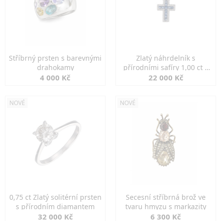
Stříbrný prsten s barevnými
Zlatý náhrdelník s
drahokamy
přírodními safíry 1,00 ct a
diamanty
4 000 Kč
22 000 Kč
NOVÉ
NOVÉ
0,75 ct Zlatý solitérní prsten
Secesní stříbrná brož ve
s přírodním diamantem
tvaru hmyzu s markazity
32 000 Kč
6 300 Kč