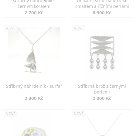
Stříbrný náhrdelník s
Unikátní stříbrná brož se
černým korálem
smaltem a říčními perlami
2 700 Kč
6 900 Kč
NOVÉ
NOVÉ
Stříbrný náhrdelník - surfař
Stříbrná brož s černými
perlami
2 300 Kč
2 000 Kč
NOVÉ
NOVÉ