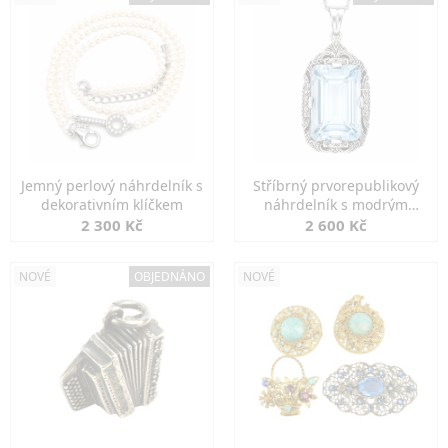
Jemný perlový náhrdelník s
Stříbrný prvorepublikový
dekorativním klíčkem
náhrdelník s modrým
spinelem
2 300 Kč
2 600 Kč
NOVÉ
OBJEDNÁNO
NOVÉ