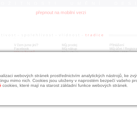
ROŽITNOSTI UMĚNÍ DES
přepnout na mobilní verzi
V čem jsme jiní?
Můj prodej
Přihlášení
Facebook
Můj nákup
Můj účet / Registr
Výkup šperků
Moje album
GDPR
/
AML
alizaci webových stránek prostřednictvím analytických nástrojů, ke zv
tingu mimo nich. Cookies jsou uloženy v naprostém bezpečí vašeho pr
é
cookies, které mají na starost základní funkce webových stránek.
09, s.r.o.
é řešení Studio dmm