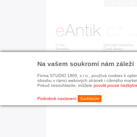
STA
O nás
Obchodní podmínky
Kontakty
Časté dotazy
Recenze
Ceník
Na vašem soukromí nám záleží
Detail položky již není dostupný.
Firma STUDIO 1809, s.r.o., používá cookies k optim
obsahu v rámci webových stránek i cíleného marke
Pokud nesouhlasíte, můžete
povolit pouze nezbytn
© 2003-2026 STUDIO 18
©
1992-2026 Softwarov
Nastavení cookies
Podrobné nastavení
Souhlasím