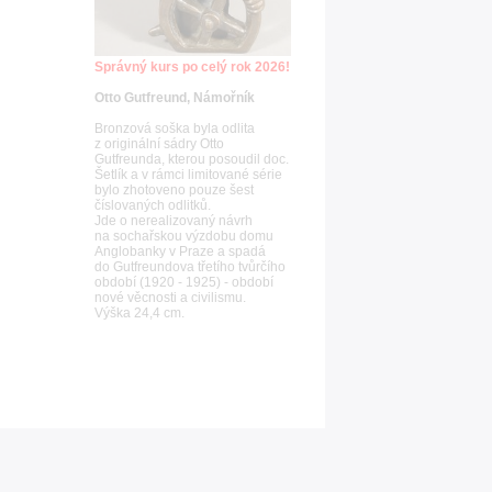
Správný kurs po celý rok 2026!
Otto Gutfreund, Námořník
Bronzová soška byla odlita
z originální sádry Otto
Gutfreunda, kterou posoudil doc.
Šetlík a v rámci limitované série
bylo zhotoveno pouze šest
číslovaných odlitků.
Jde o nerealizovaný návrh
na sochařskou výzdobu domu
Anglobanky v Praze a spadá
do Gutfreundova třetího tvůrčího
období (1920 - 1925) - období
nové věcnosti a civilismu.
Výška 24,4 cm.