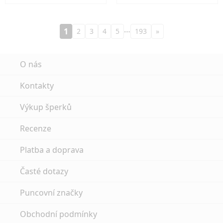
…
1
2
3
4
5
193
»
O nás
Kontakty
Výkup šperků
Recenze
Platba a doprava
Časté dotazy
Puncovní značky
Obchodní podmínky