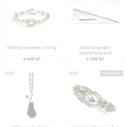
Stříbrný náramek s citríny
Velká oiriginální
geometrická brož
4 500 Kč
2 300 Kč
NOVÉ
NOVÉ
OBJEDNÁNO