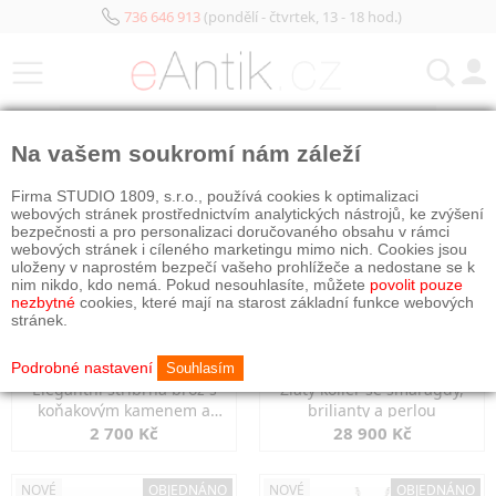
736 646 913
(pondělí - čtvrtek, 13 - 18 hod.)
KATEGORIE
Na vašem soukromí nám záleží
NOVÉ
OBJEDNÁNO
NOVÉ
OBJEDNÁNO
Firma STUDIO 1809, s.r.o., používá cookies k optimalizaci
webových stránek prostřednictvím analytických nástrojů, ke zvýšení
bezpečnosti a pro personalizaci doručovaného obsahu v rámci
webových stránek i cíleného marketingu mimo nich. Cookies jsou
uloženy v naprostém bezpečí vašeho prohlížeče a nedostane se k
nim nikdo, kdo nemá. Pokud nesouhlasíte, můžete
povolit pouze
nezbytné
cookies, které mají na starost základní funkce webových
stránek.
Podrobné nastavení
Souhlasím
Elegantní stříbrná brož s
Zlatý kolier se smaragdy,
koňakovým kamenem a
brilianty a perlou
markazity
2 700 Kč
28 900 Kč
NOVÉ
OBJEDNÁNO
NOVÉ
OBJEDNÁNO