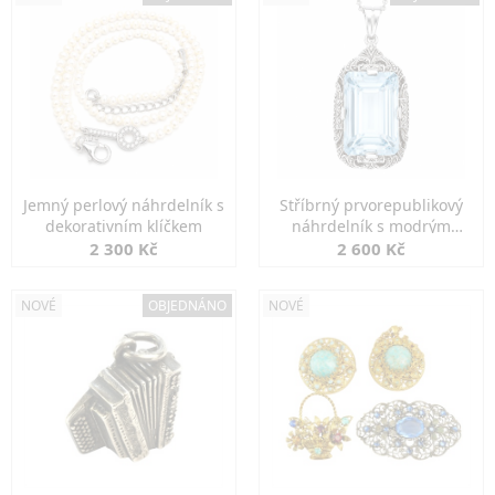
Jemný perlový náhrdelník s
Stříbrný prvorepublikový
dekorativním klíčkem
náhrdelník s modrým
spinelem
2 300 Kč
2 600 Kč
NOVÉ
OBJEDNÁNO
NOVÉ