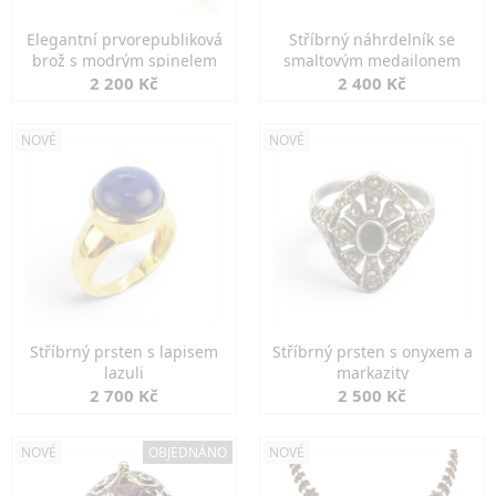
Elegantní prvorepubliková
Stříbrný náhrdelník se
brož s modrým spinelem
smaltovým medailonem
2 200 Kč
2 400 Kč
NOVÉ
NOVÉ
Stříbrný prsten s lapisem
Stříbrný prsten s onyxem a
lazuli
markazity
2 700 Kč
2 500 Kč
NOVÉ
OBJEDNÁNO
NOVÉ