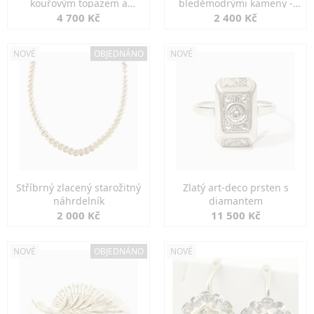
kouřovým topazem a
bleděmodrými kameny -
markazity
jemná elegance
4 700 Kč
2 400 Kč
NOVÉ
OBJEDNÁNO
NOVÉ
Stříbrný zlacený starožitný
Zlatý art-deco prsten s
náhrdelník
diamantem
2 000 Kč
11 500 Kč
NOVÉ
OBJEDNÁNO
NOVÉ