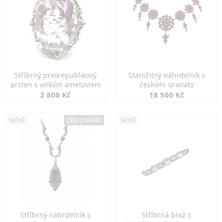
Stříbrný prvorepublikový
Starožitný náhrdelník s
prsten s velkým ametystem
českými granáty
2 800 Kč
18 500 Kč
NOVÉ
OBJEDNÁNO
NOVÉ
Stříbrný náhrdelník s
Stříbrná brož s