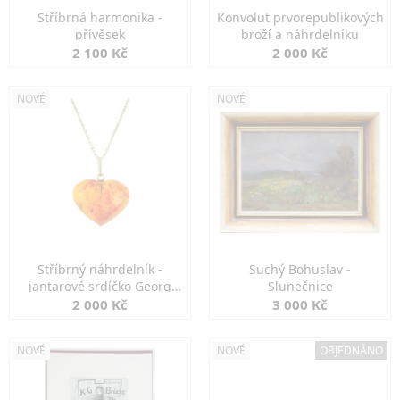
Stříbrná harmonika -
Konvolut prvorepublikových
přívěsek
broží a náhrdelníku
2 100 Kč
2 000 Kč
NOVÉ
NOVÉ
Stříbrný náhrdelník -
Suchý Bohuslav -
jantarové srdíčko Georg
Slunečnice
Kramer
2 000 Kč
3 000 Kč
NOVÉ
NOVÉ
OBJEDNÁNO