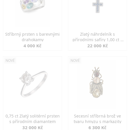
Stříbrný prsten s barevnými
Zlatý náhrdelník s
drahokamy
přírodními safíry 1,00 ct a
diamanty
4 000 Kč
22 000 Kč
NOVÉ
NOVÉ
0,75 ct Zlatý solitérní prsten
Secesní stříbrná brož ve
s přírodním diamantem
tvaru hmyzu s markazity
32 000 Kč
6 300 Kč