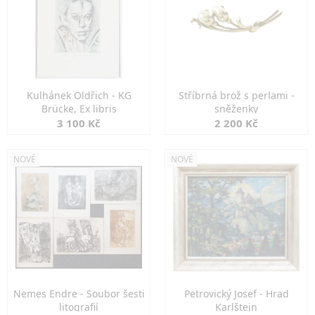
Kulhánek Oldřich - KG
Stříbrná brož s perlami -
Brücke, Ex libris
sněženky
3 100 Kč
2 200 Kč
NOVÉ
NOVÉ
Nemes Endre - Soubor šesti
Petrovický Josef - Hrad
litografií
Karlštejn