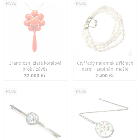
NOVÉ
NOVÉ
Grandiozní zlatá korálová
Čtyřřadý náramek z říčních
brož / závěs
perel - zapínání mašle
32 000 Kč
2 400 Kč
NOVÉ
NOVÉ