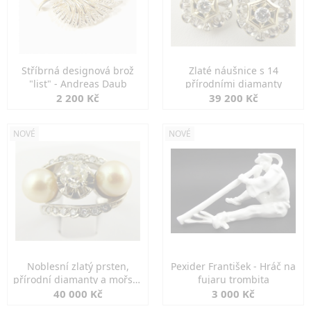
Stříbrná designová brož
Zlaté náušnice s 14
"list" - Andreas Daub
přírodními diamanty
2 200 Kč
39 200 Kč
NOVÉ
NOVÉ
Noblesní zlatý prsten,
Pexider František - Hráč na
přírodní diamanty a mořské
fujaru trombita
perly
40 000 Kč
3 000 Kč