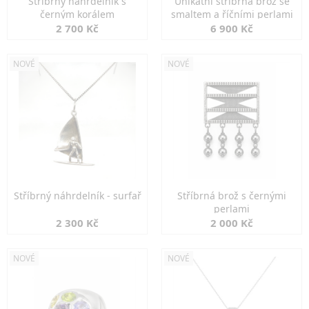
Stříbrný náhrdelník s
Unikátní stříbrná brož se
černým korálem
smaltem a říčními perlami
2 700 Kč
6 900 Kč
NOVÉ
NOVÉ
Stříbrný náhrdelník - surfař
Stříbrná brož s černými
perlami
2 300 Kč
2 000 Kč
NOVÉ
NOVÉ