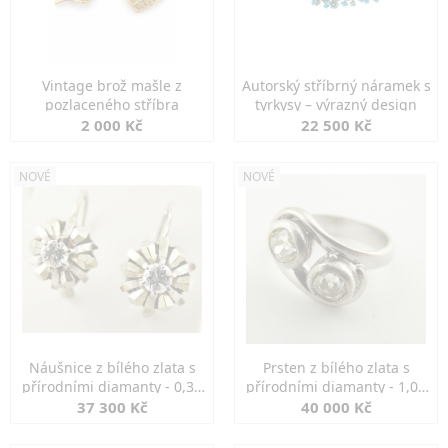
Vintage brož mašle z
Autorský stříbrný náramek s
pozlaceného stříbra
tyrkysy – výrazný design
2 000 Kč
22 500 Kč
NOVÉ
NOVÉ
Náušnice z bílého zlata s
Prsten z bílého zlata s
přírodními diamanty - 0,30
přírodními diamanty - 1,00
ct
ct
37 300 Kč
40 000 Kč