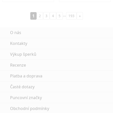
…
1
2
3
4
5
193
»
O nás
Kontakty
Výkup šperků
Recenze
Platba a doprava
Časté dotazy
Puncovní značky
Obchodní podmínky