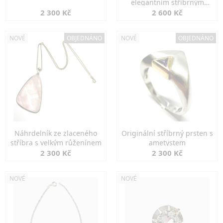
elegantním stříbrným
zapínáním
2 300 Kč
2 600 Kč
NOVÉ
OBJEDNÁNO
NOVÉ
OBJEDNÁNO
Náhrdelník ze zlaceného
Originální stříbrný prsten s
stříbra s velkým růženínem
ametystem
2 300 Kč
2 300 Kč
NOVÉ
NOVÉ