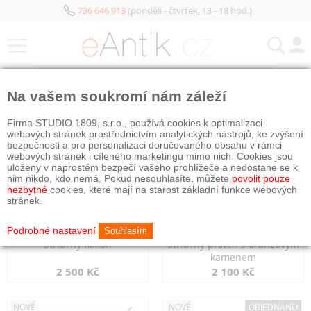
736 646 913
(pondělí - čtvrtek, 13 - 18 hod.)
KATEGORIE
Na vašem soukromí nám záleží
NOVÉ
NOVÉ
Firma STUDIO 1809, s.r.o., používá cookies k optimalizaci
webových stránek prostřednictvím analytických nástrojů, ke zvýšení
bezpečnosti a pro personalizaci doručovaného obsahu v rámci
webových stránek i cíleného marketingu mimo nich. Cookies jsou
uloženy v naprostém bezpečí vašeho prohlížeče a nedostane se k
nim nikdo, kdo nemá. Pokud nesouhlasíte, můžete
povolit pouze
nezbytné
cookies, které mají na starost základní funkce webových
stránek.
Podrobné nastavení
Souhlasím
Stříbrný flakon
Stříbrný prsten s oranžovým
kamenem
2 500 Kč
2 100 Kč
NOVÉ
NOVÉ
OBJEDNÁNO