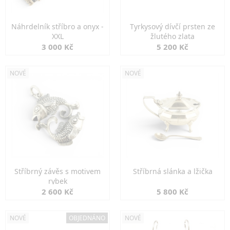
Náhrdelník stříbro a onyx -
Tyrkysový dívčí prsten ze
XXL
žlutého zlata
3 000 Kč
5 200 Kč
NOVÉ
NOVÉ
Stříbrný závěs s motivem
Stříbrná slánka a lžička
rybek
2 600 Kč
5 800 Kč
NOVÉ
OBJEDNÁNO
NOVÉ