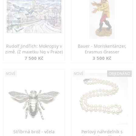
Rudolf Jindřich: Mokropsy v
Bauer - Moriskentänzer,
zimě. (Z majetku Ng v Praze)
Erasmus Grasser
7 500 Kč
3 500 Kč
NOVÉ
NOVÉ
OBJEDNÁNO
Stříbrná brož - včela
Perlový náhrdelník s