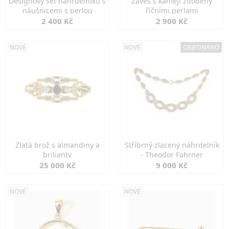
Designový set náhrdelníku s
Závěs s kamejí zdobený
náušnicemi s perlou
říčními perlami
2 400 Kč
2 900 Kč
NOVÉ
NOVÉ
OBJEDNÁNO
Zlatá brož s almandiny a
Stříbrný zlacený náhrdelník
brilianty
- Theodor Fahrner
25 000 Kč
9 000 Kč
NOVÉ
NOVÉ