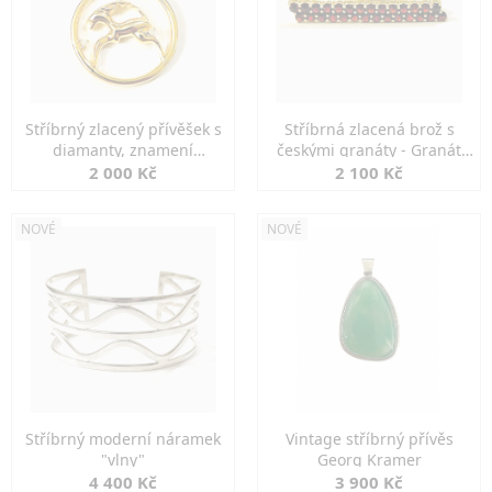
Stříbrný zlacený přívěšek s
Stříbrná zlacená brož s
diamanty, znamení
českými granáty - Granát
KOZOROH
Turnov
2 000 Kč
2 100 Kč
NOVÉ
NOVÉ
Stříbrný moderní náramek
Vintage stříbrný přívěs
"vlny"
Georg Kramer
4 400 Kč
3 900 Kč