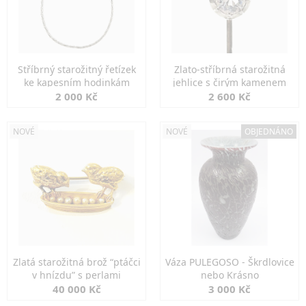
Stříbrný starožitný řetízek
Zlato-stříbrná starožitná
ke kapesním hodinkám
jehlice s čirým kamenem
2 000 Kč
2 600 Kč
NOVÉ
NOVÉ
OBJEDNÁNO
Zlatá starožitná brož “ptáčci
Váza PULEGOSO - Škrdlovice
v hnízdu” s perlami
nebo Krásno
40 000 Kč
3 000 Kč