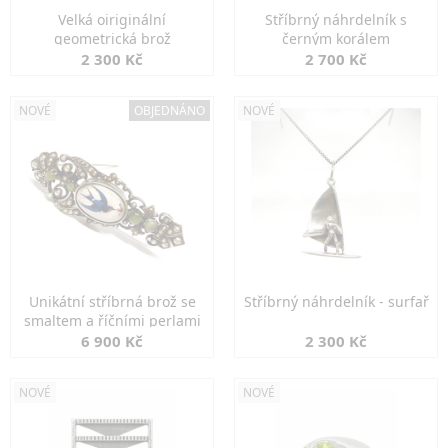
Velká oiriginální
Stříbrný náhrdelník s
geometrická brož
černým korálem
2 300 Kč
2 700 Kč
NOVÉ
OBJEDNÁNO
NOVÉ
Unikátní stříbrná brož se
Stříbrný náhrdelník - surfař
smaltem a říčními perlami
6 900 Kč
2 300 Kč
NOVÉ
NOVÉ