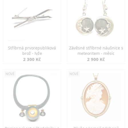
Stříbrná prvorepubliková
Závěsné stříbrné náušnice s
brož - lyže
meteoritem - měsíc
2 300 Kč
2 900 Kč
NOVÉ
NOVÉ