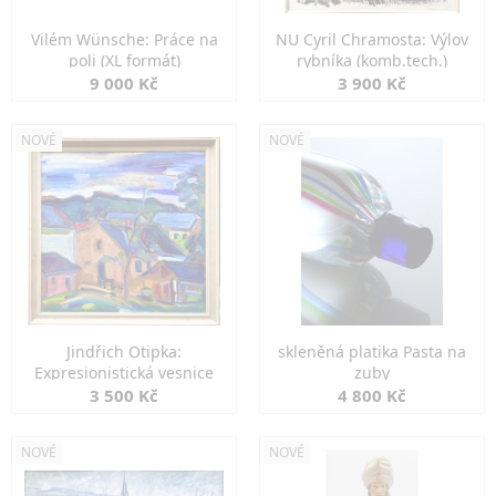
Vilém Wünsche: Práce na
NU Cyril Chramosta: Výlov
poli (XL formát)
rybníka (komb.tech.)
9 000 Kč
3 900 Kč
NOVÉ
NOVÉ
Jindřich Otipka:
skleněná platika Pasta na
Expresionistická vesnice
zuby
3 500 Kč
4 800 Kč
NOVÉ
NOVÉ