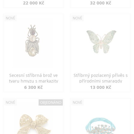
diamanty
22 000 Kč
32 000 Kč
NOVÉ
NOVÉ
Secesní stříbrná brož ve
Stříbrný pozlacený přívěs s
tvaru hmyzu s markazity
přírodními smaragdy
6 300 Kč
13 000 Kč
NOVÉ
OBJEDNÁNO
NOVÉ