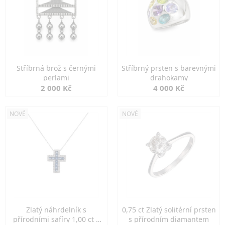
Stříbrná brož s černými
Stříbrný prsten s barevnými
perlami
drahokamy
2 000 Kč
4 000 Kč
NOVÉ
NOVÉ
Zlatý náhrdelník s
0,75 ct Zlatý solitérní prsten
přírodními safíry 1,00 ct a
s přírodním diamantem