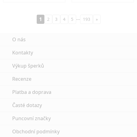
…
1
2
3
4
5
193
»
O nás
Kontakty
Výkup šperků
Recenze
Platba a doprava
Časté dotazy
Puncovní značky
Obchodní podmínky