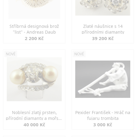
Stříbrná designová brož
Zlaté náušnice s 14
"list" - Andreas Daub
přírodními diamanty
2 200 Kč
39 200 Kč
NOVÉ
NOVÉ
Noblesní zlatý prsten,
Pexider František - Hráč na
přírodní diamanty a mořské
fujaru trombita
perly
40 000 Kč
3 000 Kč