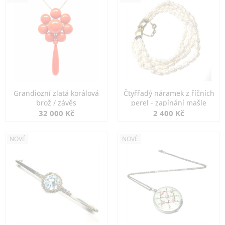
Grandiozní zlatá korálová
Čtyřřadý náramek z říčních
brož / závěs
perel - zapínání mašle
32 000 Kč
2 400 Kč
NOVÉ
NOVÉ