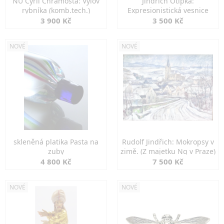
NU Cyril Chramosta: Výlov
Jindřich Otipka:
rybníka (komb.tech.)
Expresionistická vesnice
3 900 Kč
3 500 Kč
NOVÉ
NOVÉ
skleněná platika Pasta na
Rudolf Jindřich: Mokropsy v
zuby
zimě. (Z majetku Ng v Praze)
4 800 Kč
7 500 Kč
NOVÉ
NOVÉ