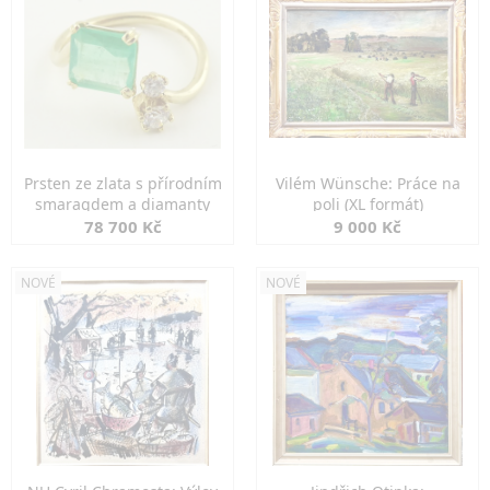
Prsten ze zlata s přírodním
Vilém Wünsche: Práce na
smaragdem a diamanty
poli (XL formát)
78 700 Kč
9 000 Kč
NOVÉ
NOVÉ