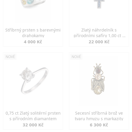
Stříbrný prsten s barevnými
Zlatý náhrdelník s
drahokamy
přírodními safíry 1,00 ct a
diamanty
4 000 Kč
22 000 Kč
NOVÉ
NOVÉ
0,75 ct Zlatý solitérní prsten
Secesní stříbrná brož ve
s přírodním diamantem
tvaru hmyzu s markazity
32 000 Kč
6 300 Kč