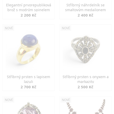
Elegantní prvorepubliková
Stříbrný náhrdelník se
brož s modrým spinelem
smaltovým medailonem
2 200 Kč
2 400 Kč
NOVÉ
NOVÉ
Stříbrný prsten s lapisem
Stříbrný prsten s onyxem a
lazuli
markazity
2 700 Kč
2 500 Kč
NOVÉ
NOVÉ