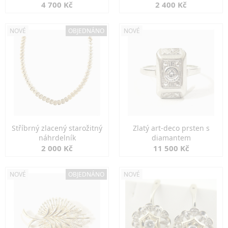
markazity
jemná elegance
4 700 Kč
2 400 Kč
NOVÉ
OBJEDNÁNO
NOVÉ
Stříbrný zlacený starožitný
Zlatý art-deco prsten s
náhrdelník
diamantem
2 000 Kč
11 500 Kč
NOVÉ
OBJEDNÁNO
NOVÉ