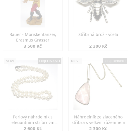
Bauer - Moriskentänzer,
Stříbrná brož - včela
Erasmus Grasser
3 500 Kč
2 300 Kč
NOVÉ
OBJEDNÁNO
NOVÉ
OBJEDNÁNO
Perlový náhrdelník s
Náhrdelník ze zlaceného
elegantním stříbrným
stříbra s velkým růženínem
zapínáním
2 600 Kč
2 300 Kč