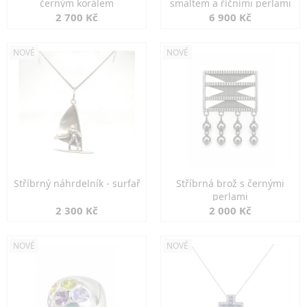
černým korálem
smaltem a říčními perlami
2 700 Kč
6 900 Kč
NOVÉ
NOVÉ
Stříbrný náhrdelník - surfař
Stříbrná brož s černými
perlami
2 300 Kč
2 000 Kč
NOVÉ
NOVÉ