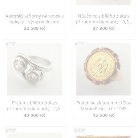
Autorský stříbrný náramek s
Náušnice z bílého zlata s
tyrkysy – výrazný design
přírodními diamanty - 0,30
ct
22 500 Kč
37 300 Kč
NOVÉ
NOVÉ
Prsten z bílého zlata s
Prsten se zlatou mincí Dos
přírodními diamanty - 1,00
Medio Pesos, rok 1945
ct
40 000 Kč
15 600 Kč
NOVÉ
NOVÉ