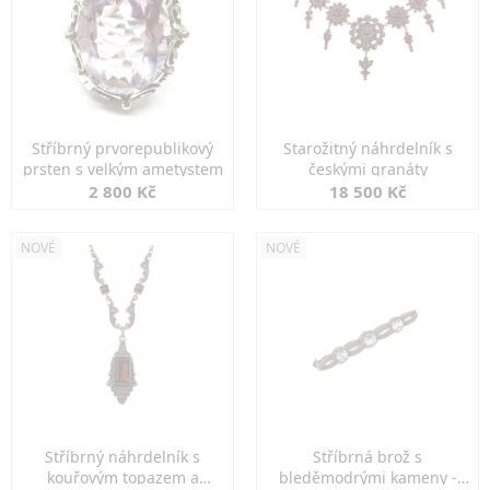
Stříbrný prvorepublikový
Starožitný náhrdelník s
prsten s velkým ametystem
českými granáty
2 800 Kč
18 500 Kč
NOVÉ
NOVÉ
Stříbrný náhrdelník s
Stříbrná brož s
kouřovým topazem a
bleděmodrými kameny -