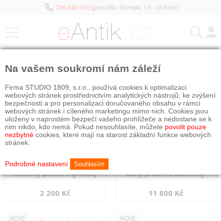
736 646 913
(pondělí - čtvrtek, 13 - 18 hod.)
KATEGORIE
Na vašem soukromí nám záleží
NOVÉ
NOVÉ
Firma STUDIO 1809, s.r.o., používá cookies k optimalizaci
webových stránek prostřednictvím analytických nástrojů, ke zvýšení
bezpečnosti a pro personalizaci doručovaného obsahu v rámci
webových stránek i cíleného marketingu mimo nich. Cookies jsou
uloženy v naprostém bezpečí vašeho prohlížeče a nedostane se k
nim nikdo, kdo nemá. Pokud nesouhlasíte, můžete
povolit pouze
nezbytné
cookies, které mají na starost základní funkce webových
stránek.
Podrobné nastavení
Souhlasím
Stříbrný prsten s granáty
Zlatý prsten s diamanty
2 200 Kč
11 800 Kč
NOVÉ
NOVÉ