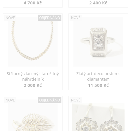
markazity
jemná elegance
4 700 Kč
2 400 Kč
NOVÉ
OBJEDNÁNO
NOVÉ
Stříbrný zlacený starožitný
Zlatý art-deco prsten s
náhrdelník
diamantem
2 000 Kč
11 500 Kč
NOVÉ
OBJEDNÁNO
NOVÉ