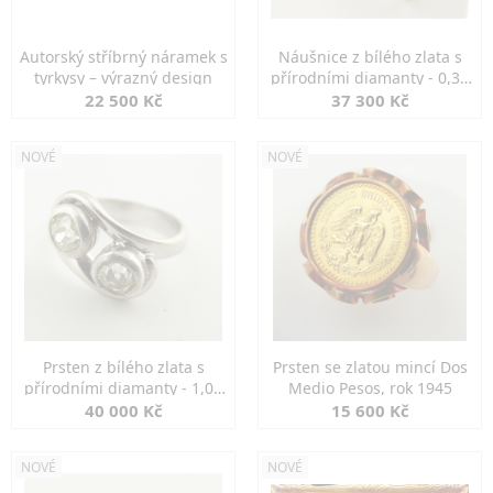
Autorský stříbrný náramek s
Náušnice z bílého zlata s
tyrkysy – výrazný design
přírodními diamanty - 0,30
ct
22 500 Kč
37 300 Kč
NOVÉ
NOVÉ
Prsten z bílého zlata s
Prsten se zlatou mincí Dos
přírodními diamanty - 1,00
Medio Pesos, rok 1945
ct
40 000 Kč
15 600 Kč
NOVÉ
NOVÉ