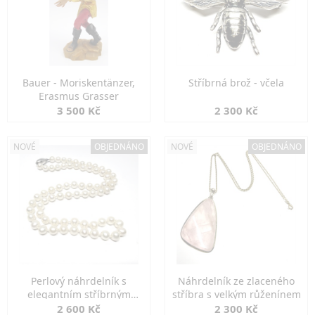
Bauer - Moriskentänzer,
Stříbrná brož - včela
Erasmus Grasser
3 500 Kč
2 300 Kč
NOVÉ
OBJEDNÁNO
NOVÉ
OBJEDNÁNO
Perlový náhrdelník s
Náhrdelník ze zlaceného
elegantním stříbrným
stříbra s velkým růženínem
zapínáním
2 600 Kč
2 300 Kč