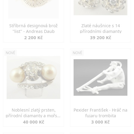
Stříbrná designová brož
Zlaté náušnice s 14
"list" - Andreas Daub
přírodními diamanty
2 200 Kč
39 200 Kč
NOVÉ
NOVÉ
Noblesní zlatý prsten,
Pexider František - Hráč na
přírodní diamanty a mořské
fujaru trombita
perly
40 000 Kč
3 000 Kč