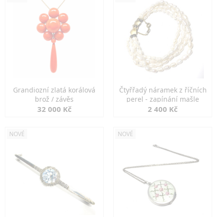
Grandiozní zlatá korálová
Čtyřřadý náramek z říčních
brož / závěs
perel - zapínání mašle
32 000 Kč
2 400 Kč
NOVÉ
NOVÉ