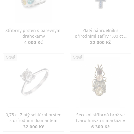
Stříbrný prsten s barevnými
Zlatý náhrdelník s
drahokamy
přírodními safíry 1,00 ct a
diamanty
4 000 Kč
22 000 Kč
NOVÉ
NOVÉ
0,75 ct Zlatý solitérní prsten
Secesní stříbrná brož ve
s přírodním diamantem
tvaru hmyzu s markazity
32 000 Kč
6 300 Kč