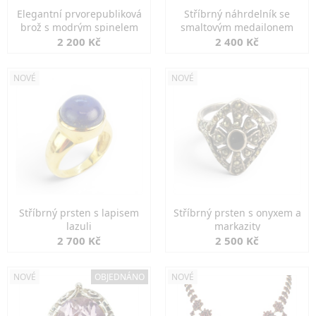
Elegantní prvorepubliková
Stříbrný náhrdelník se
brož s modrým spinelem
smaltovým medailonem
2 200 Kč
2 400 Kč
NOVÉ
NOVÉ
Stříbrný prsten s lapisem
Stříbrný prsten s onyxem a
lazuli
markazity
2 700 Kč
2 500 Kč
NOVÉ
OBJEDNÁNO
NOVÉ