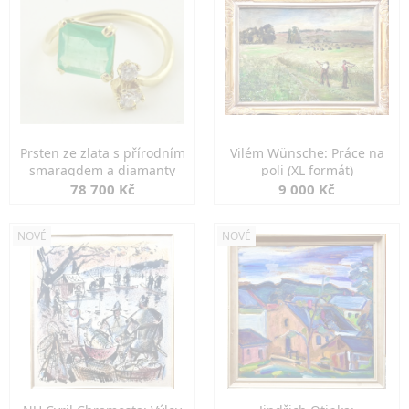
Prsten ze zlata s přírodním
Vilém Wünsche: Práce na
smaragdem a diamanty
poli (XL formát)
78 700 Kč
9 000 Kč
NOVÉ
NOVÉ