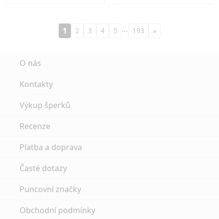
…
1
2
3
4
5
193
»
O nás
Kontakty
Výkup šperků
Recenze
Platba a doprava
Časté dotazy
Puncovní značky
Obchodní podmínky