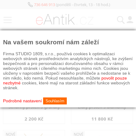
736 646 913
(pondělí - čtvrtek, 13 - 18 hod.)
KATEGORIE
Na vašem soukromí nám záleží
NOVÉ
NOVÉ
Firma STUDIO 1809, s.r.o., používá cookies k optimalizaci
webových stránek prostřednictvím analytických nástrojů, ke zvýšení
bezpečnosti a pro personalizaci doručovaného obsahu v rámci
webových stránek i cíleného marketingu mimo nich. Cookies jsou
uloženy v naprostém bezpečí vašeho prohlížeče a nedostane se k
nim nikdo, kdo nemá. Pokud nesouhlasíte, můžete
povolit pouze
nezbytné
cookies, které mají na starost základní funkce webových
stránek.
Podrobné nastavení
Souhlasím
Stříbrný prsten s granáty
Zlatý prsten s diamanty
2 200 Kč
11 800 Kč
NOVÉ
NOVÉ