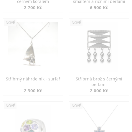
černým korálem
smaltem a říčními perlami
2 700 Kč
6 900 Kč
NOVÉ
NOVÉ
Stříbrný náhrdelník - surfař
Stříbrná brož s černými
perlami
2 300 Kč
2 000 Kč
NOVÉ
NOVÉ