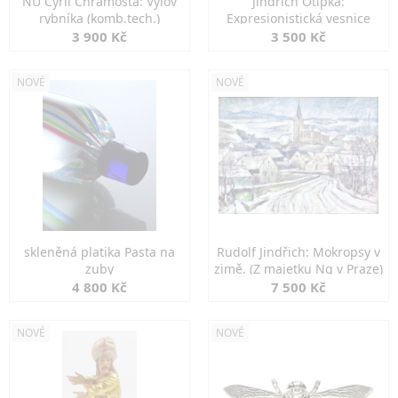
NU Cyril Chramosta: Výlov
Jindřich Otipka:
rybníka (komb.tech.)
Expresionistická vesnice
3 900 Kč
3 500 Kč
NOVÉ
NOVÉ
skleněná platika Pasta na
Rudolf Jindřich: Mokropsy v
zuby
zimě. (Z majetku Ng v Praze)
4 800 Kč
7 500 Kč
NOVÉ
NOVÉ