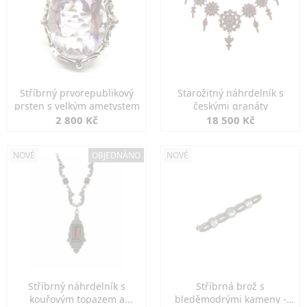
Stříbrný prvorepublikový
Starožitný náhrdelník s
prsten s velkým ametystem
českými granáty
2 800 Kč
18 500 Kč
NOVÉ
OBJEDNÁNO
NOVÉ
Stříbrný náhrdelník s
Stříbrná brož s
kouřovým topazem a
bleděmodrými kameny -