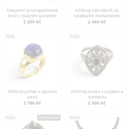
Elegantní prvorepubliková
Stříbrný náhrdelník se
brož s modrým spinelem
smaltovým medailonem
2 200 Kč
2 400 Kč
NOVÉ
NOVÉ
Stříbrný prsten s lapisem
Stříbrný prsten s onyxem a
lazuli
markazity
2 700 Kč
2 500 Kč
NOVÉ
OBJEDNÁNO
NOVÉ