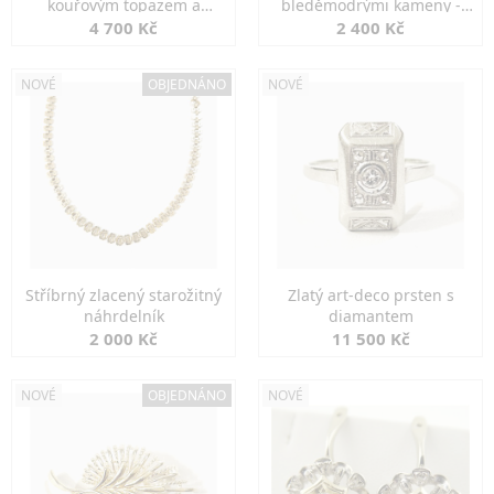
kouřovým topazem a
bleděmodrými kameny -
markazity
jemná elegance
4 700 Kč
2 400 Kč
NOVÉ
OBJEDNÁNO
NOVÉ
Stříbrný zlacený starožitný
Zlatý art-deco prsten s
náhrdelník
diamantem
2 000 Kč
11 500 Kč
NOVÉ
OBJEDNÁNO
NOVÉ