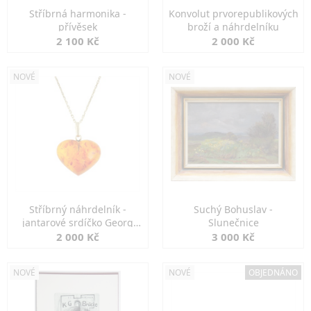
Stříbrná harmonika -
Konvolut prvorepublikových
přívěsek
broží a náhrdelníku
2 100 Kč
2 000 Kč
NOVÉ
NOVÉ
Stříbrný náhrdelník -
Suchý Bohuslav -
jantarové srdíčko Georg
Slunečnice
Kramer
2 000 Kč
3 000 Kč
NOVÉ
NOVÉ
OBJEDNÁNO