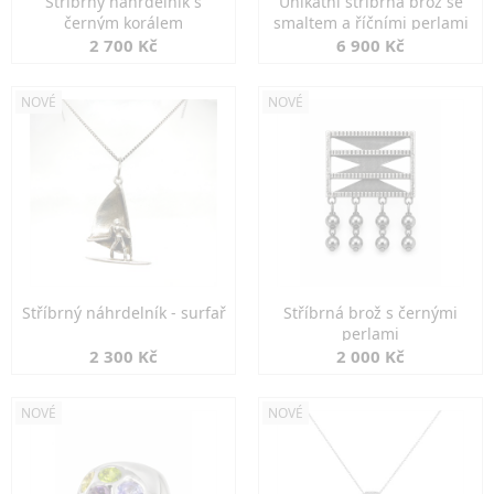
Stříbrný náhrdelník s
Unikátní stříbrná brož se
černým korálem
smaltem a říčními perlami
2 700 Kč
6 900 Kč
NOVÉ
NOVÉ
Stříbrný náhrdelník - surfař
Stříbrná brož s černými
perlami
2 300 Kč
2 000 Kč
NOVÉ
NOVÉ