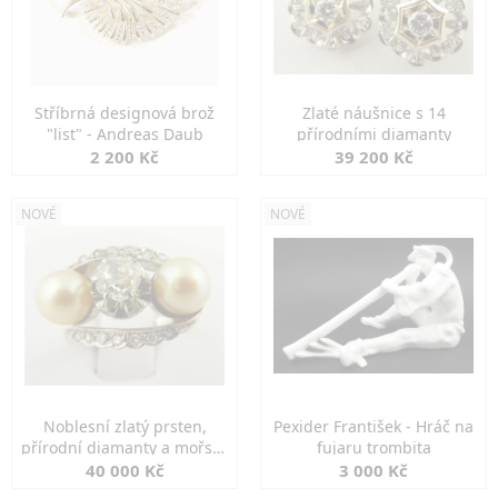
Stříbrná designová brož
Zlaté náušnice s 14
"list" - Andreas Daub
přírodními diamanty
2 200 Kč
39 200 Kč
NOVÉ
NOVÉ
Noblesní zlatý prsten,
Pexider František - Hráč na
přírodní diamanty a mořské
fujaru trombita
perly
40 000 Kč
3 000 Kč