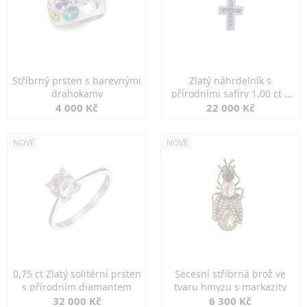
Stříbrný prsten s barevnými
Zlatý náhrdelník s
drahokamy
přírodními safíry 1,00 ct a
diamanty
4 000 Kč
22 000 Kč
NOVÉ
NOVÉ
0,75 ct Zlatý solitérní prsten
Secesní stříbrná brož ve
s přírodním diamantem
tvaru hmyzu s markazity
32 000 Kč
6 300 Kč