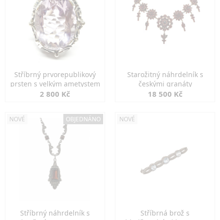
Stříbrný prvorepublikový
Starožitný náhrdelník s
prsten s velkým ametystem
českými granáty
2 800 Kč
18 500 Kč
NOVÉ
OBJEDNÁNO
NOVÉ
Stříbrný náhrdelník s
Stříbrná brož s