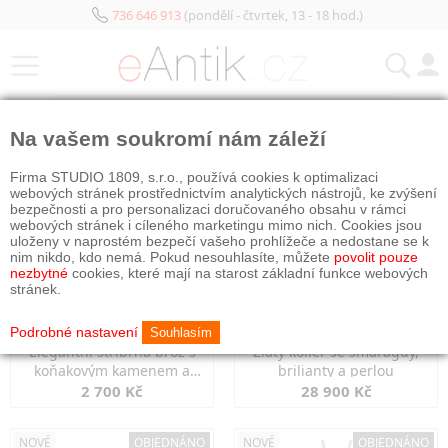
736 646 913
(pondělí - čtvrtek, 13 - 18 hod.)
KATEGORIE
Na vašem soukromí nám záleží
NOVÉ
OBJEDNÁNO
NOVÉ
OBJEDNÁNO
Firma STUDIO 1809, s.r.o., používá cookies k optimalizaci
webových stránek prostřednictvím analytických nástrojů, ke zvýšení
bezpečnosti a pro personalizaci doručovaného obsahu v rámci
webových stránek i cíleného marketingu mimo nich. Cookies jsou
uloženy v naprostém bezpečí vašeho prohlížeče a nedostane se k
nim nikdo, kdo nemá. Pokud nesouhlasíte, můžete
povolit pouze
nezbytné
cookies, které mají na starost základní funkce webových
stránek.
Podrobné nastavení
Souhlasím
Elegantní stříbrná brož s
Zlatý kolier se smaragdy,
koňakovým kamenem a
brilianty a perlou
markazity
2 700 Kč
28 900 Kč
NOVÉ
OBJEDNÁNO
NOVÉ
OBJEDNÁNO