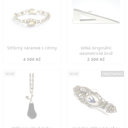
Stříbrný náramek s citríny
Velká oiriginální
geometrická brož
4 500 Kč
2 300 Kč
NOVÉ
NOVÉ
OBJEDNÁNO