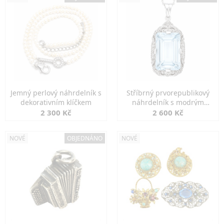
Jemný perlový náhrdelník s
Stříbrný prvorepublikový
dekorativním klíčkem
náhrdelník s modrým
spinelem
2 300 Kč
2 600 Kč
NOVÉ
OBJEDNÁNO
NOVÉ