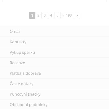
…
1
2
3
4
5
193
»
O nás
Kontakty
Výkup šperků
Recenze
Platba a doprava
Časté dotazy
Puncovní značky
Obchodní podmínky