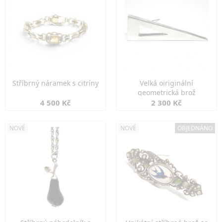
Stříbrný náramek s citríny
Velká oiriginální
geometrická brož
4 500 Kč
2 300 Kč
NOVÉ
NOVÉ
OBJEDNÁNO