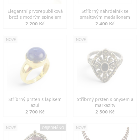
Elegantní prvorepubliková
Stříbrný náhrdelník se
brož s modrým spinelem
smaltovým medailonem
2 200 Kč
2 400 Kč
NOVÉ
NOVÉ
Stříbrný prsten s lapisem
Stříbrný prsten s onyxem a
lazuli
markazity
2 700 Kč
2 500 Kč
NOVÉ
OBJEDNÁNO
NOVÉ