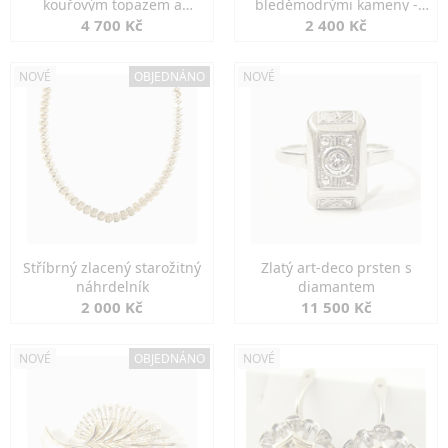
kouřovým topazem a
bleděmodrými kameny -
markazity
jemná elegance
4 700 Kč
2 400 Kč
NOVÉ
OBJEDNÁNO
NOVÉ
Stříbrný zlacený starožitný
Zlatý art-deco prsten s
náhrdelník
diamantem
2 000 Kč
11 500 Kč
NOVÉ
OBJEDNÁNO
NOVÉ