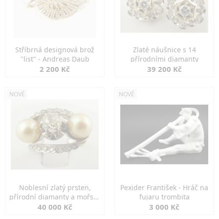
Stříbrná designová brož
Zlaté náušnice s 14
"list" - Andreas Daub
přírodními diamanty
2 200 Kč
39 200 Kč
NOVÉ
NOVÉ
Noblesní zlatý prsten,
Pexider František - Hráč na
přírodní diamanty a mořské
fujaru trombita
perly
40 000 Kč
3 000 Kč