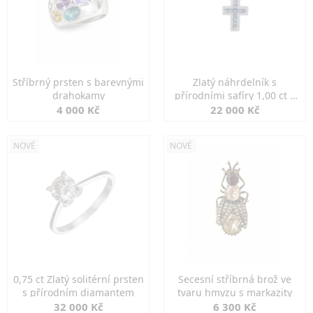
Stříbrný prsten s barevnými
Zlatý náhrdelník s
drahokamy
přírodními safíry 1,00 ct a
diamanty
4 000 Kč
22 000 Kč
NOVÉ
NOVÉ
0,75 ct Zlatý solitérní prsten
Secesní stříbrná brož ve
s přírodním diamantem
tvaru hmyzu s markazity
32 000 Kč
6 300 Kč