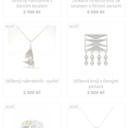
Stříbrný náhrdelník s
Unikátní stříbrná brož se
černým korálem
smaltem a říčními perlami
2 700 Kč
6 900 Kč
NOVÉ
NOVÉ
Stříbrný náhrdelník - surfař
Stříbrná brož s černými
perlami
2 300 Kč
2 000 Kč
NOVÉ
NOVÉ