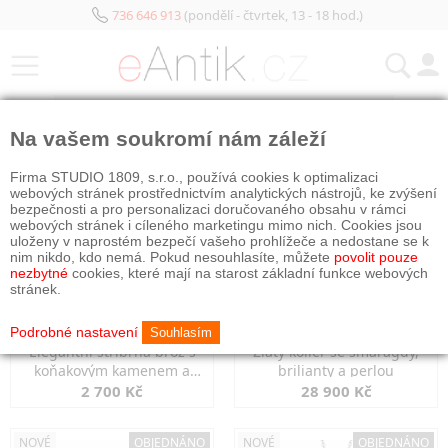
736 646 913
(pondělí - čtvrtek, 13 - 18 hod.)
KATEGORIE
Na vašem soukromí nám záleží
NOVÉ
OBJEDNÁNO
NOVÉ
OBJEDNÁNO
Firma STUDIO 1809, s.r.o., používá cookies k optimalizaci
webových stránek prostřednictvím analytických nástrojů, ke zvýšení
bezpečnosti a pro personalizaci doručovaného obsahu v rámci
webových stránek i cíleného marketingu mimo nich. Cookies jsou
uloženy v naprostém bezpečí vašeho prohlížeče a nedostane se k
nim nikdo, kdo nemá. Pokud nesouhlasíte, můžete
povolit pouze
nezbytné
cookies, které mají na starost základní funkce webových
stránek.
Podrobné nastavení
Souhlasím
Elegantní stříbrná brož s
Zlatý kolier se smaragdy,
koňakovým kamenem a
brilianty a perlou
markazity
2 700 Kč
28 900 Kč
NOVÉ
OBJEDNÁNO
NOVÉ
OBJEDNÁNO