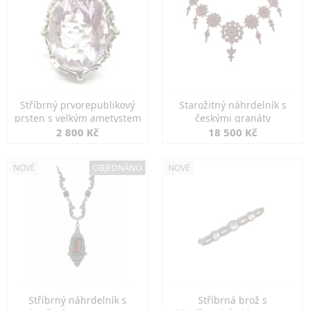
Stříbrný prvorepublikový
Starožitný náhrdelník s
prsten s velkým ametystem
českými granáty
2 800 Kč
18 500 Kč
NOVÉ
OBJEDNÁNO
NOVÉ
Stříbrný náhrdelník s
Stříbrná brož s