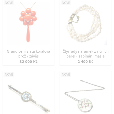
NOVÉ
NOVÉ
Grandiozní zlatá korálová
Čtyřřadý náramek z říčních
brož / závěs
perel - zapínání mašle
32 000 Kč
2 400 Kč
NOVÉ
NOVÉ