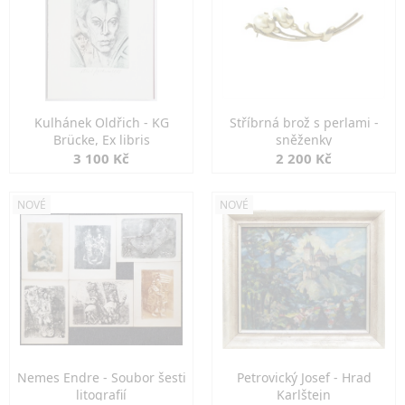
Kulhánek Oldřich - KG
Stříbrná brož s perlami -
Brücke, Ex libris
sněženky
3 100 Kč
2 200 Kč
NOVÉ
NOVÉ
Nemes Endre - Soubor šesti
Petrovický Josef - Hrad
litografií
Karlštejn