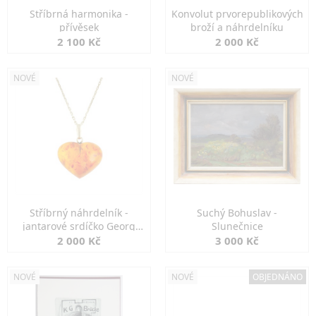
Stříbrná harmonika -
Konvolut prvorepublikových
přívěsek
broží a náhrdelníku
2 100 Kč
2 000 Kč
NOVÉ
NOVÉ
Stříbrný náhrdelník -
Suchý Bohuslav -
jantarové srdíčko Georg
Slunečnice
Kramer
2 000 Kč
3 000 Kč
NOVÉ
NOVÉ
OBJEDNÁNO