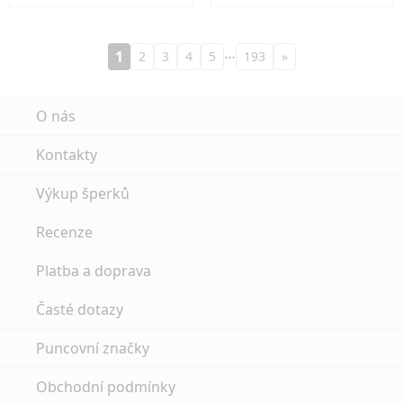
…
1
2
3
4
5
193
»
O nás
Kontakty
Výkup šperků
Recenze
Platba a doprava
Časté dotazy
Puncovní značky
Obchodní podmínky