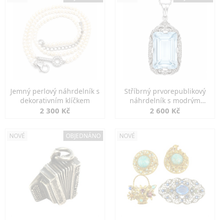
Jemný perlový náhrdelník s
Stříbrný prvorepublikový
dekorativním klíčkem
náhrdelník s modrým
spinelem
2 300 Kč
2 600 Kč
NOVÉ
OBJEDNÁNO
NOVÉ