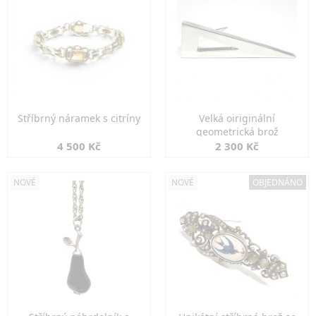
Stříbrný náramek s citríny
Velká oiriginální
geometrická brož
4 500 Kč
2 300 Kč
NOVÉ
NOVÉ
OBJEDNÁNO