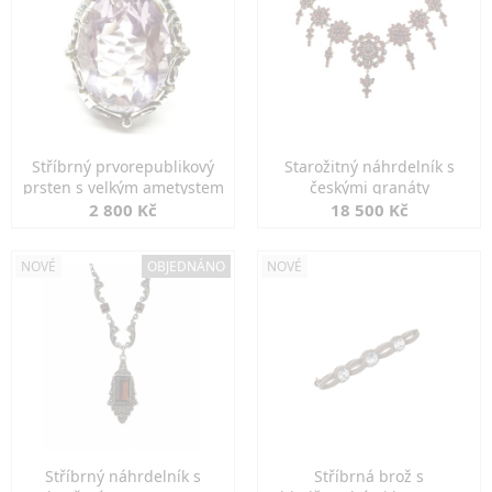
Stříbrný prvorepublikový
Starožitný náhrdelník s
prsten s velkým ametystem
českými granáty
2 800 Kč
18 500 Kč
NOVÉ
OBJEDNÁNO
NOVÉ
Stříbrný náhrdelník s
Stříbrná brož s