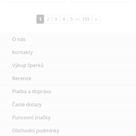
…
1
2
3
4
5
193
»
O nás
Kontakty
Výkup šperků
Recenze
Platba a doprava
Časté dotazy
Puncovní značky
Obchodní podmínky