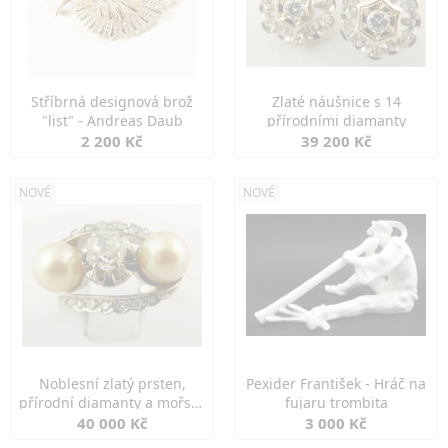
Stříbrná designová brož
Zlaté náušnice s 14
"list" - Andreas Daub
přírodními diamanty
2 200 Kč
39 200 Kč
NOVÉ
NOVÉ
Noblesní zlatý prsten,
Pexider František - Hráč na
přírodní diamanty a mořské
fujaru trombita
perly
40 000 Kč
3 000 Kč