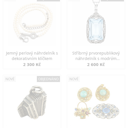
Jemný perlový náhrdelník s
Stříbrný prvorepublikový
dekorativním klíčkem
náhrdelník s modrým
spinelem
2 300 Kč
2 600 Kč
NOVÉ
OBJEDNÁNO
NOVÉ