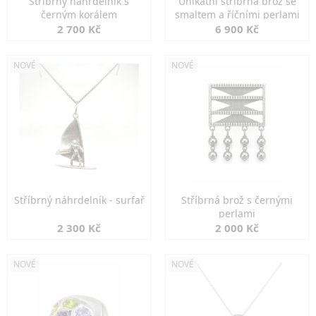
Stříbrný náhrdelník s
Unikátní stříbrná brož se
černým korálem
smaltem a říčními perlami
2 700 Kč
6 900 Kč
NOVÉ
NOVÉ
Stříbrný náhrdelník - surfař
Stříbrná brož s černými
perlami
2 300 Kč
2 000 Kč
NOVÉ
NOVÉ