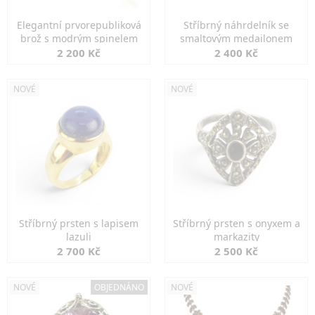
Elegantní prvorepubliková
Stříbrný náhrdelník se
brož s modrým spinelem
smaltovým medailonem
2 200 Kč
2 400 Kč
NOVÉ
NOVÉ
Stříbrný prsten s lapisem
Stříbrný prsten s onyxem a
lazuli
markazity
2 700 Kč
2 500 Kč
NOVÉ
OBJEDNÁNO
NOVÉ