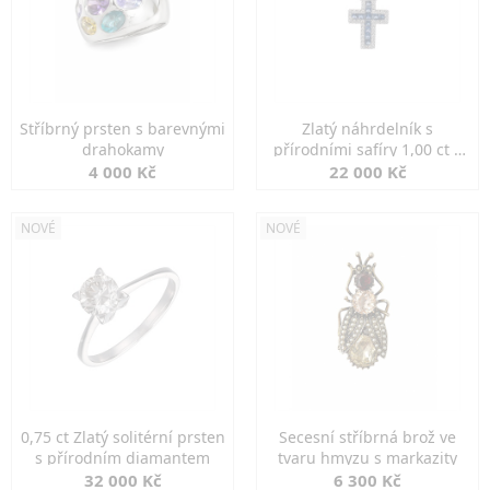
Stříbrný prsten s barevnými
Zlatý náhrdelník s
drahokamy
přírodními safíry 1,00 ct a
diamanty
4 000 Kč
22 000 Kč
NOVÉ
NOVÉ
0,75 ct Zlatý solitérní prsten
Secesní stříbrná brož ve
s přírodním diamantem
tvaru hmyzu s markazity
32 000 Kč
6 300 Kč