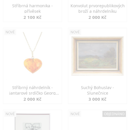
Stříbrná harmonika -
Konvolut prvorepublikových
přívěsek
broží a náhrdelníku
2 100 Kč
2 000 Kč
NOVÉ
NOVÉ
Stříbrný náhrdelník -
Suchý Bohuslav -
jantarové srdíčko Georg
Slunečnice
Kramer
2 000 Kč
3 000 Kč
NOVÉ
NOVÉ
OBJEDNÁNO