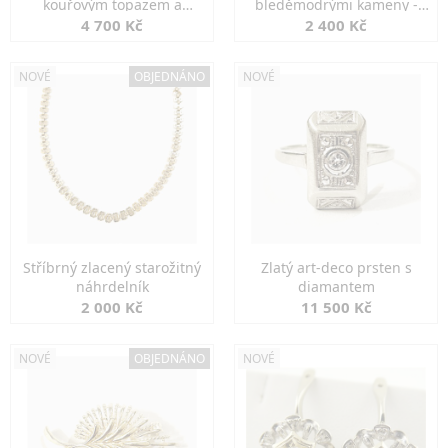
kouřovým topazem a
bleděmodrými kameny -
markazity
jemná elegance
4 700 Kč
2 400 Kč
NOVÉ
OBJEDNÁNO
NOVÉ
Stříbrný zlacený starožitný
Zlatý art-deco prsten s
náhrdelník
diamantem
2 000 Kč
11 500 Kč
NOVÉ
OBJEDNÁNO
NOVÉ