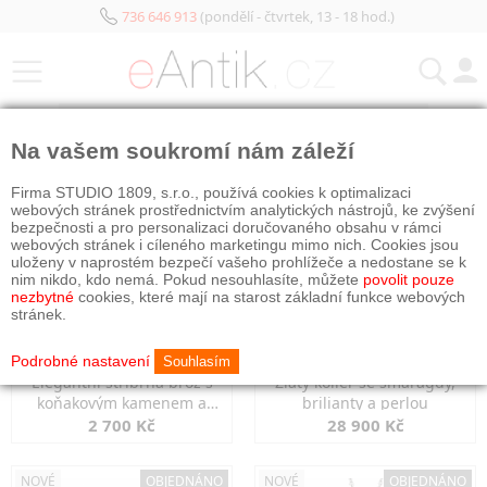
736 646 913
(pondělí - čtvrtek, 13 - 18 hod.)
KATEGORIE
Na vašem soukromí nám záleží
NOVÉ
OBJEDNÁNO
NOVÉ
OBJEDNÁNO
Firma STUDIO 1809, s.r.o., používá cookies k optimalizaci
webových stránek prostřednictvím analytických nástrojů, ke zvýšení
bezpečnosti a pro personalizaci doručovaného obsahu v rámci
webových stránek i cíleného marketingu mimo nich. Cookies jsou
uloženy v naprostém bezpečí vašeho prohlížeče a nedostane se k
nim nikdo, kdo nemá. Pokud nesouhlasíte, můžete
povolit pouze
nezbytné
cookies, které mají na starost základní funkce webových
stránek.
Podrobné nastavení
Souhlasím
Elegantní stříbrná brož s
Zlatý kolier se smaragdy,
koňakovým kamenem a
brilianty a perlou
markazity
2 700 Kč
28 900 Kč
NOVÉ
OBJEDNÁNO
NOVÉ
OBJEDNÁNO