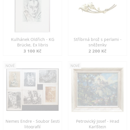
Kulhánek Oldřich - KG
Stříbrná brož s perlami -
Brücke, Ex libris
sněženky
3 100 Kč
2 200 Kč
NOVÉ
NOVÉ
Nemes Endre - Soubor šesti
Petrovický Josef - Hrad
litografií
Karlštejn