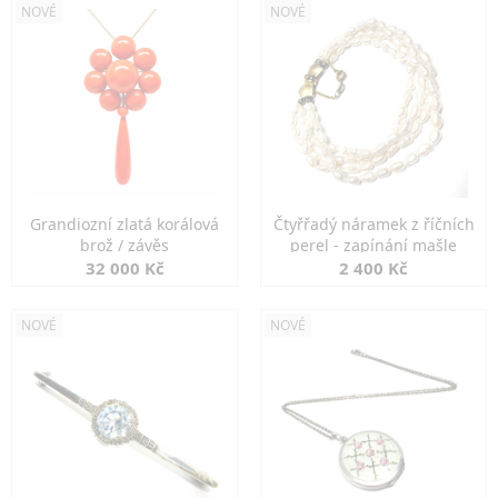
NOVÉ
NOVÉ
Grandiozní zlatá korálová
Čtyřřadý náramek z říčních
brož / závěs
perel - zapínání mašle
32 000 Kč
2 400 Kč
NOVÉ
NOVÉ