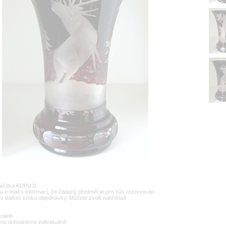
lačítka KUPUJI.
u e-mail s informací, že žádaný předmět je pro Vás rezervován.
v dalším kroku objednávky. Můžete zvolit například:
vatele
enu dohodneme individuálně