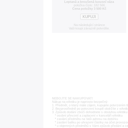
Leptaná a broušená luxusní váza
položka číslo: 182 566
Cena položky 3 500 Kč
Na následující stránce
Vaši koupi závazně potvrdíte.
NEBOJTE SE NAKUPOVAT!
Nákup na eAntiku je naprosto bezpečný:
1. Předmět, o který máte zájem, kupujete potvrzením t
2. Bezprostředně po potvrzení koupě obdržíte z eAntik
3. Způsob dodání zboží dohodnete s obsluhou eAntiku 
* osobní převzetí a zaplacení v kanceláři eAntiku
* zaslání předmětu na Vaši adresu na dobírku
* zaslání balíku po uhrazení částky na účet provozo
* u objemných předmětů s Vámi způsob předání a c