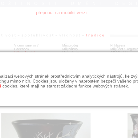
ROŽITNOSTI UMĚNÍ DES
přepnout na mobilní verzi
V čem jsme jiní?
Můj prodej
Přihlášení
Facebook
Můj nákup
Můj účet / Registr
Výkup šperků
Moje album
GDPR
/
AML
taná a broušená luxusní váza
alizaci webových stránek prostřednictvím analytických nástrojů, ke zv
tingu mimo nich. Cookies jsou uloženy v naprostém bezpečí vašeho pr
é
cookies, které mají na starost základní funkce webových stránek.
Í
MÍSTO EXPEDICE
Počet návštěv: 246
poslat příteli
Brněnský kraj
uložit do alba
dotaz na prodejce