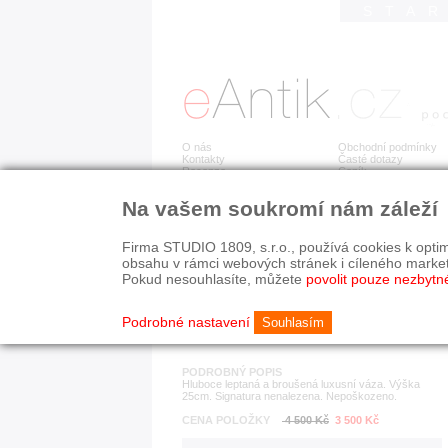
STA
O nás
Obchodní podmínky
Kontakty
Časté dotazy
Recenze
Ceník
Na vašem soukromí nám záleží
Detail položky
č. 182 566
Lep
SLEVA
Firma STUDIO 1809, s.r.o., používá cookies k optim
obsahu v rámci webových stránek i cíleného marke
Pokud nesouhlasíte, můžete
povolit pouze nezbytn
KATEGORIE
HISTORICKÉ OBDOB
sklo
od r. 1940
Podrobné nastavení
Souhlasím
PODROBNÝ POPIS
Hluboce leptaná a broušená luxusní váza. Výška
25cm. Signatura nenalezena. Nepoškozeno.
CENA POLOŽKY
4 500 Kč
3 500 Kč