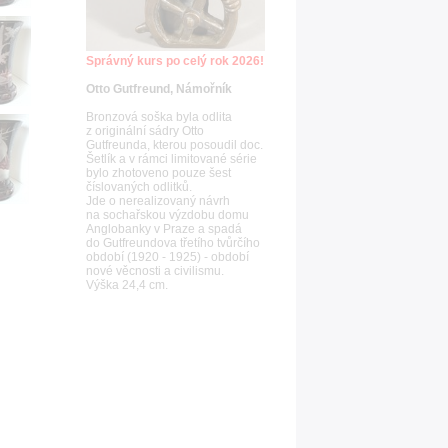
Správný kurs po celý rok 2026!
Otto Gutfreund, Námořník
Bronzová soška byla odlita
z originální sádry Otto
Gutfreunda, kterou posoudil doc.
Šetlík a v rámci limitované série
bylo zhotoveno pouze šest
číslovaných odlitků.
Jde o nerealizovaný návrh
na sochařskou výzdobu domu
Anglobanky v Praze a spadá
do Gutfreundova třetího tvůrčího
období (1920 - 1925) - období
nové věcnosti a civilismu.
Výška 24,4 cm.