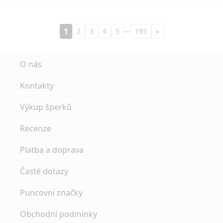
…
1
2
3
4
5
193
»
O nás
Kontakty
Výkup šperků
Recenze
Platba a doprava
Časté dotazy
Puncovní značky
Obchodní podmínky