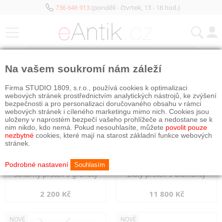
736 646 913
(pondělí - čtvrtek, 13 - 18 hod.)
KATEGORIE
Na vašem soukromí nám záleží
NOVÉ
NOVÉ
Firma STUDIO 1809, s.r.o., používá cookies k optimalizaci
webových stránek prostřednictvím analytických nástrojů, ke zvýšení
bezpečnosti a pro personalizaci doručovaného obsahu v rámci
webových stránek i cíleného marketingu mimo nich. Cookies jsou
uloženy v naprostém bezpečí vašeho prohlížeče a nedostane se k
nim nikdo, kdo nemá. Pokud nesouhlasíte, můžete
povolit pouze
nezbytné
cookies, které mají na starost základní funkce webových
stránek.
Podrobné nastavení
Souhlasím
Stříbrný prsten s granáty
Zlatý prsten s diamanty
2 200 Kč
11 800 Kč
NOVÉ
NOVÉ