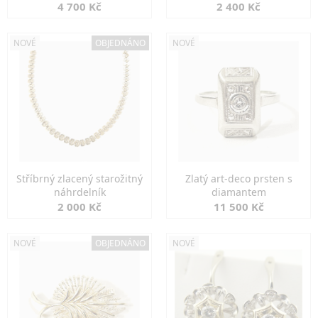
markazity
jemná elegance
4 700 Kč
2 400 Kč
NOVÉ
OBJEDNÁNO
NOVÉ
Stříbrný zlacený starožitný
Zlatý art-deco prsten s
náhrdelník
diamantem
2 000 Kč
11 500 Kč
NOVÉ
OBJEDNÁNO
NOVÉ