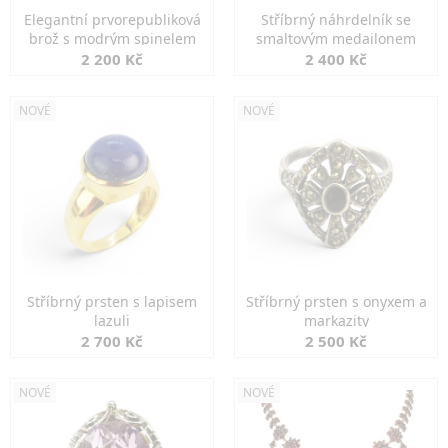
Elegantní prvorepubliková
Stříbrný náhrdelník se
brož s modrým spinelem
smaltovým medailonem
2 200 Kč
2 400 Kč
NOVÉ
NOVÉ
Stříbrný prsten s lapisem
Stříbrný prsten s onyxem a
lazuli
markazity
2 700 Kč
2 500 Kč
NOVÉ
NOVÉ