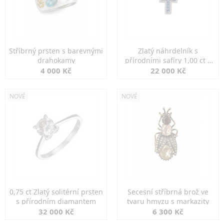
Stříbrný prsten s barevnými
Zlatý náhrdelník s
drahokamy
přírodními safíry 1,00 ct a
diamanty
4 000 Kč
22 000 Kč
NOVÉ
NOVÉ
0,75 ct Zlatý solitérní prsten
Secesní stříbrná brož ve
s přírodním diamantem
tvaru hmyzu s markazity
32 000 Kč
6 300 Kč