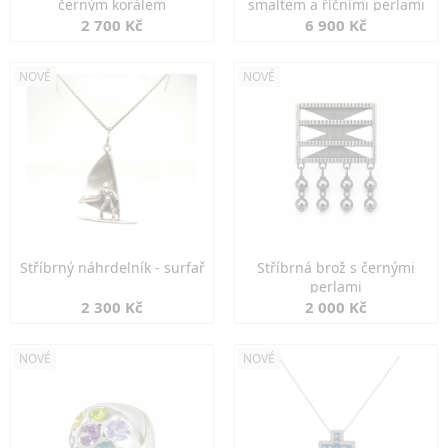
černým korálem
smaltem a říčními perlami
2 700 Kč
6 900 Kč
NOVÉ
NOVÉ
Stříbrný náhrdelník - surfař
Stříbrná brož s černými
perlami
2 300 Kč
2 000 Kč
NOVÉ
NOVÉ