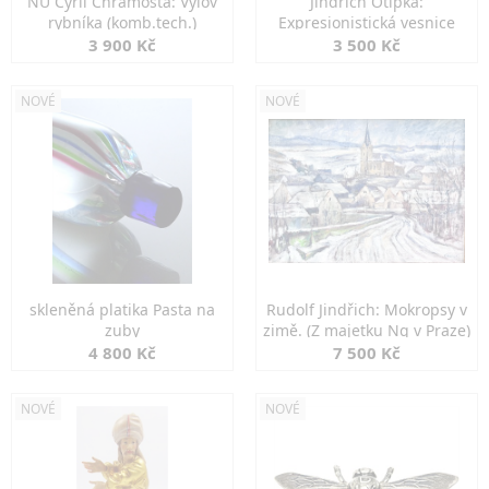
NU Cyril Chramosta: Výlov
Jindřich Otipka:
rybníka (komb.tech.)
Expresionistická vesnice
3 900 Kč
3 500 Kč
NOVÉ
NOVÉ
skleněná platika Pasta na
Rudolf Jindřich: Mokropsy v
zuby
zimě. (Z majetku Ng v Praze)
4 800 Kč
7 500 Kč
NOVÉ
NOVÉ