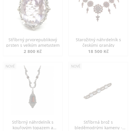
Stříbrný prvorepublikový
Starožitný náhrdelník s
prsten s velkým ametystem
českými granáty
2 800 Kč
18 500 Kč
NOVÉ
NOVÉ
Stříbrný náhrdelník s
Stříbrná brož s
kouřovým topazem a
bleděmodrými kameny -