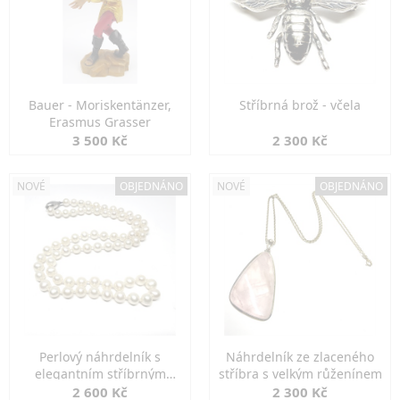
Bauer - Moriskentänzer,
Stříbrná brož - včela
Erasmus Grasser
3 500 Kč
2 300 Kč
NOVÉ
OBJEDNÁNO
NOVÉ
OBJEDNÁNO
Perlový náhrdelník s
Náhrdelník ze zlaceného
elegantním stříbrným
stříbra s velkým růženínem
zapínáním
2 600 Kč
2 300 Kč