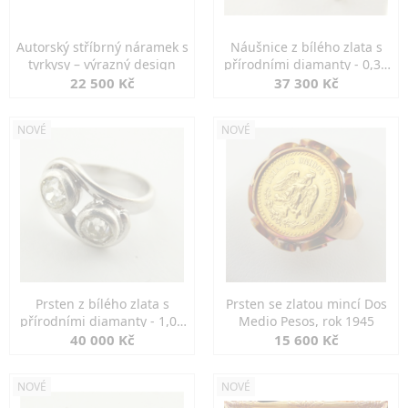
Autorský stříbrný náramek s
Náušnice z bílého zlata s
tyrkysy – výrazný design
přírodními diamanty - 0,30
ct
22 500 Kč
37 300 Kč
NOVÉ
NOVÉ
Prsten z bílého zlata s
Prsten se zlatou mincí Dos
přírodními diamanty - 1,00
Medio Pesos, rok 1945
ct
40 000 Kč
15 600 Kč
NOVÉ
NOVÉ