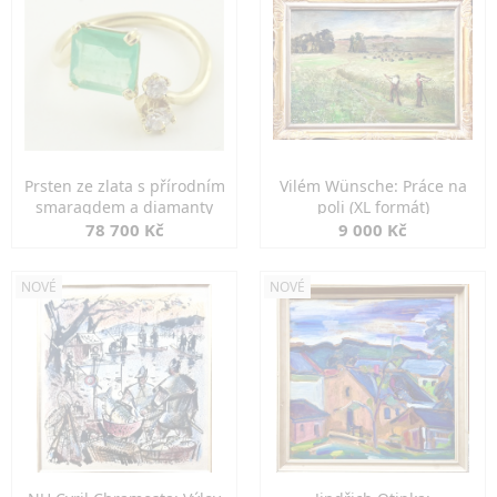
Prsten ze zlata s přírodním
Vilém Wünsche: Práce na
smaragdem a diamanty
poli (XL formát)
78 700 Kč
9 000 Kč
NOVÉ
NOVÉ