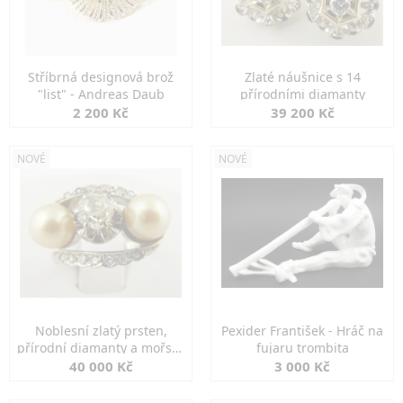
Stříbrná designová brož
Zlaté náušnice s 14
"list" - Andreas Daub
přírodními diamanty
2 200 Kč
39 200 Kč
NOVÉ
NOVÉ
Noblesní zlatý prsten,
Pexider František - Hráč na
přírodní diamanty a mořské
fujaru trombita
perly
40 000 Kč
3 000 Kč