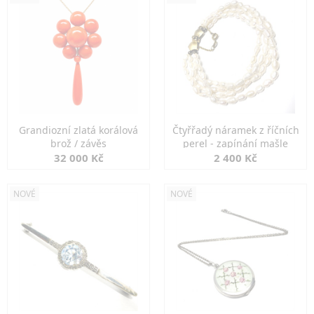
Grandiozní zlatá korálová
Čtyřřadý náramek z říčních
brož / závěs
perel - zapínání mašle
32 000 Kč
2 400 Kč
NOVÉ
NOVÉ