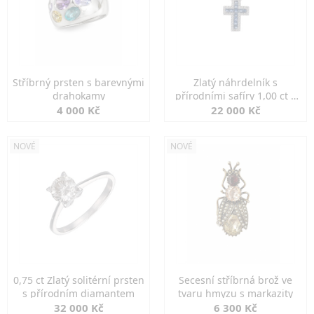
Stříbrný prsten s barevnými
Zlatý náhrdelník s
drahokamy
přírodními safíry 1,00 ct a
diamanty
4 000 Kč
22 000 Kč
NOVÉ
NOVÉ
0,75 ct Zlatý solitérní prsten
Secesní stříbrná brož ve
s přírodním diamantem
tvaru hmyzu s markazity
32 000 Kč
6 300 Kč