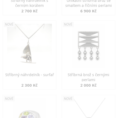
Stříbrný náhrdelník s
Unikátní stříbrná brož se
černým korálem
smaltem a říčními perlami
2 700 Kč
6 900 Kč
NOVÉ
NOVÉ
Stříbrný náhrdelník - surfař
Stříbrná brož s černými
perlami
2 300 Kč
2 000 Kč
NOVÉ
NOVÉ