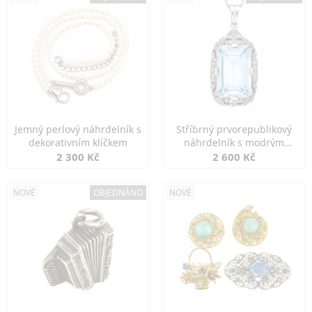
Jemný perlový náhrdelník s
Stříbrný prvorepublikový
dekorativním klíčkem
náhrdelník s modrým
spinelem
2 300 Kč
2 600 Kč
NOVÉ
OBJEDNÁNO
NOVÉ