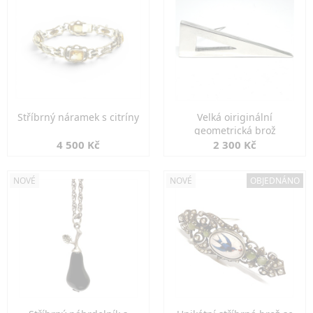
Stříbrný náramek s citríny
Velká oiriginální
geometrická brož
4 500 Kč
2 300 Kč
NOVÉ
NOVÉ
OBJEDNÁNO