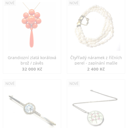
NOVÉ
NOVÉ
Grandiozní zlatá korálová
Čtyřřadý náramek z říčních
brož / závěs
perel - zapínání mašle
32 000 Kč
2 400 Kč
NOVÉ
NOVÉ