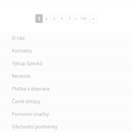
…
1
2
3
4
5
193
»
O nás
Kontakty
Výkup šperků
Recenze
Platba a doprava
Časté dotazy
Puncovní značky
Obchodní podmínky