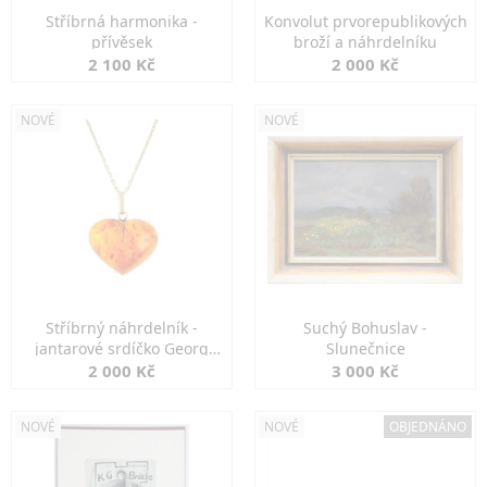
Stříbrná harmonika -
Konvolut prvorepublikových
přívěsek
broží a náhrdelníku
2 100 Kč
2 000 Kč
NOVÉ
NOVÉ
Stříbrný náhrdelník -
Suchý Bohuslav -
jantarové srdíčko Georg
Slunečnice
Kramer
2 000 Kč
3 000 Kč
NOVÉ
NOVÉ
OBJEDNÁNO