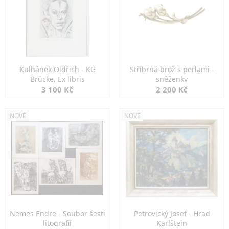
Kulhánek Oldřich - KG
Stříbrná brož s perlami -
Brücke, Ex libris
sněženky
3 100 Kč
2 200 Kč
NOVÉ
NOVÉ
Nemes Endre - Soubor šesti
Petrovický Josef - Hrad
litografií
Karlštejn