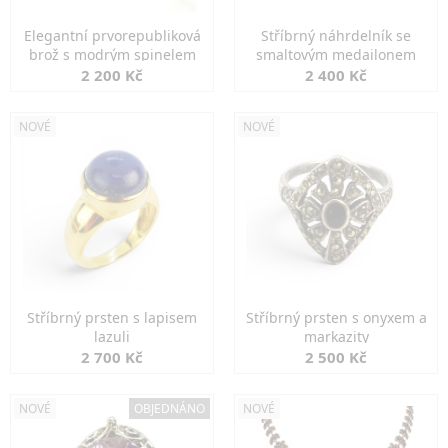
Elegantní prvorepubliková
Stříbrný náhrdelník se
brož s modrým spinelem
smaltovým medailonem
2 200 Kč
2 400 Kč
NOVÉ
NOVÉ
Stříbrný prsten s lapisem
Stříbrný prsten s onyxem a
lazuli
markazity
2 700 Kč
2 500 Kč
NOVÉ
OBJEDNÁNO
NOVÉ