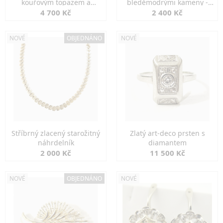
kouřovým topazem a
bleděmodrými kameny -
markazity
jemná elegance
4 700 Kč
2 400 Kč
NOVÉ
OBJEDNÁNO
NOVÉ
Stříbrný zlacený starožitný
Zlatý art-deco prsten s
náhrdelník
diamantem
2 000 Kč
11 500 Kč
NOVÉ
OBJEDNÁNO
NOVÉ