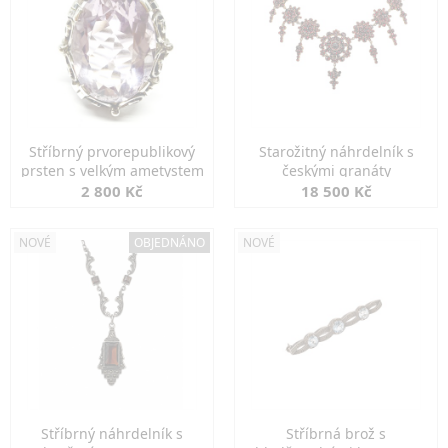
Stříbrný prvorepublikový
Starožitný náhrdelník s
prsten s velkým ametystem
českými granáty
2 800 Kč
18 500 Kč
NOVÉ
OBJEDNÁNO
NOVÉ
Stříbrný náhrdelník s
Stříbrná brož s