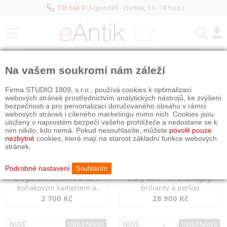
736 646 913
(pondělí - čtvrtek, 13 - 18 hod.)
KATEGORIE
Na vašem soukromí nám záleží
NOVÉ
OBJEDNÁNO
NOVÉ
OBJEDNÁNO
Firma STUDIO 1809, s.r.o., používá cookies k optimalizaci
webových stránek prostřednictvím analytických nástrojů, ke zvýšení
bezpečnosti a pro personalizaci doručovaného obsahu v rámci
webových stránek i cíleného marketingu mimo nich. Cookies jsou
uloženy v naprostém bezpečí vašeho prohlížeče a nedostane se k
nim nikdo, kdo nemá. Pokud nesouhlasíte, můžete
povolit pouze
nezbytné
cookies, které mají na starost základní funkce webových
stránek.
Podrobné nastavení
Souhlasím
Elegantní stříbrná brož s
Zlatý kolier se smaragdy,
koňakovým kamenem a
brilianty a perlou
markazity
2 700 Kč
28 900 Kč
NOVÉ
OBJEDNÁNO
NOVÉ
OBJEDNÁNO